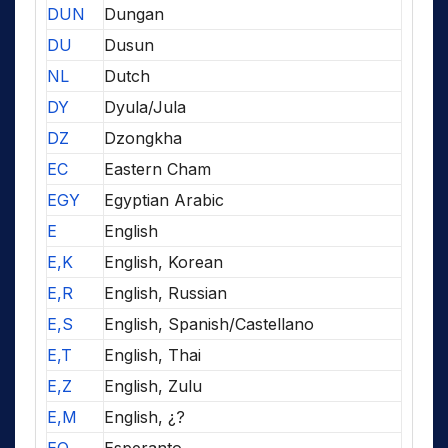
DUN
Dungan
DU
Dusun
NL
Dutch
DY
Dyula/Jula
DZ
Dzongkha
EC
Eastern Cham
EGY
Egyptian Arabic
E
English
E,K
English, Korean
E,R
English, Russian
E,S
English, Spanish/Castellano
E,T
English, Thai
E,Z
English, Zulu
E,M
English, ¿?