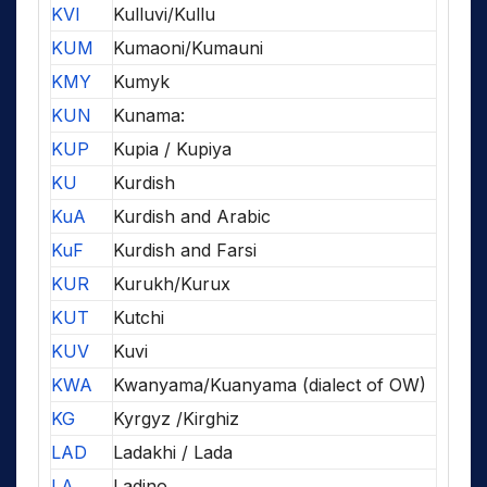
KVI
Kulluvi/Kullu
KUM
Kumaoni/Kumauni
KMY
Kumyk
KUN
Kunama:
KUP
Kupia / Kupiya
KU
Kurdish
KuA
Kurdish and Arabic
KuF
Kurdish and Farsi
KUR
Kurukh/Kurux
KUT
Kutchi
KUV
Kuvi
KWA
Kwanyama/Kuanyama (dialect of OW)
KG
Kyrgyz /Kirghiz
LAD
Ladakhi / Lada
LA
Ladino