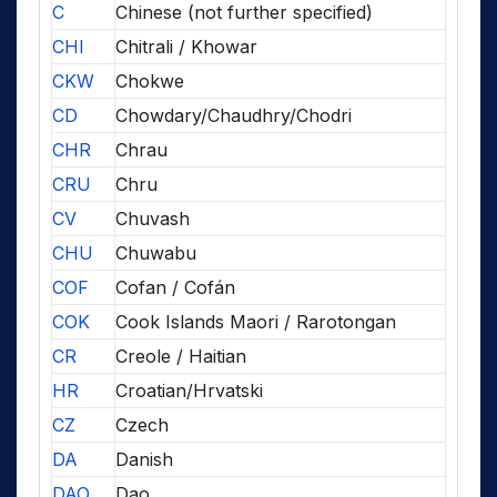
C
Chinese (not further specified)
CHI
Chitrali / Khowar
CKW
Chokwe
CD
Chowdary/Chaudhry/Chodri
CHR
Chrau
CRU
Chru
CV
Chuvash
CHU
Chuwabu
COF
Cofan / Cofán
COK
Cook Islands Maori / Rarotongan
CR
Creole / Haitian
HR
Croatian/Hrvatski
CZ
Czech
DA
Danish
DAO
Dao