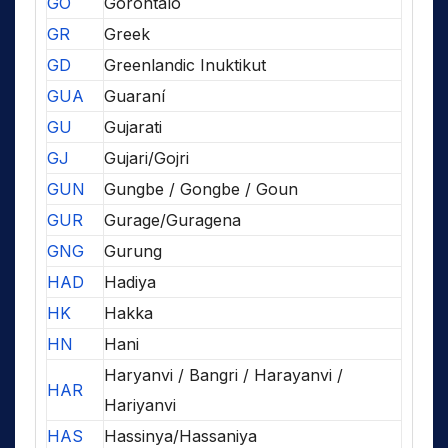
GO
Gorontalo
GR
Greek
GD
Greenlandic Inuktikut
GUA
Guaraní
GU
Gujarati
GJ
Gujari/Gojri
GUN
Gungbe / Gongbe / Goun
GUR
Gurage/Guragena
GNG
Gurung
HAD
Hadiya
HK
Hakka
HN
Hani
Haryanvi / Bangri / Harayanvi /
HAR
Hariyanvi
HAS
Hassinya/Hassaniya