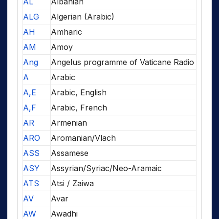
AL
Albanian
ALG
Algerian (Arabic)
AH
Amharic
AM
Amoy
Ang
Angelus programme of Vaticane Radio
A
Arabic
A,E
Arabic, English
A,F
Arabic, French
AR
Armenian
ARO
Aromanian/Vlach
ASS
Assamese
ASY
Assyrian/Syriac/Neo-Aramaic
ATS
Atsi / Zaiwa
AV
Avar
AW
Awadhi