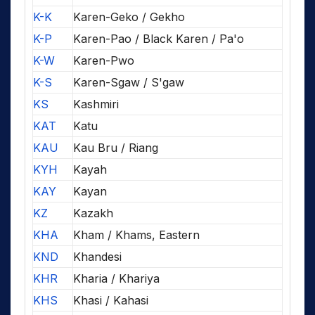
K-K
Karen-Geko / Gekho
K-P
Karen-Pao / Black Karen / Pa'o
K-W
Karen-Pwo
K-S
Karen-Sgaw / S'gaw
KS
Kashmiri
KAT
Katu
KAU
Kau Bru / Riang
KYH
Kayah
KAY
Kayan
KZ
Kazakh
KHA
Kham / Khams, Eastern
KND
Khandesi
KHR
Kharia / Khariya
KHS
Khasi / Kahasi