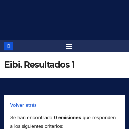
Saltar
al
contenido
Eibi. Resultados 1
Volver atrás
Se han encontrado
0 emisiones
que responden
a los siguientes criterios: