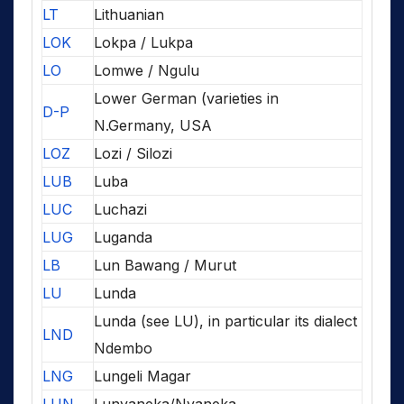
LT
Lithuanian
LOK
Lokpa / Lukpa
LO
Lomwe / Ngulu
Lower German (varieties in
D-P
N.Germany, USA
LOZ
Lozi / Silozi
LUB
Luba
LUC
Luchazi
LUG
Luganda
LB
Lun Bawang / Murut
LU
Lunda
Lunda (see LU), in particular its dialect
LND
Ndembo
LNG
Lungeli Magar