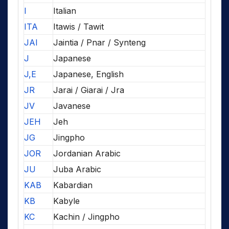
I
Italian
ITA
Itawis / Tawit
JAI
Jaintia / Pnar / Synteng
J
Japanese
J,E
Japanese, English
JR
Jarai / Giarai / Jra
JV
Javanese
JEH
Jeh
JG
Jingpho
JOR
Jordanian Arabic
JU
Juba Arabic
KAB
Kabardian
KB
Kabyle
KC
Kachin / Jingpho