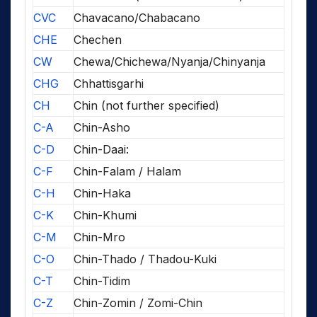
CVC
Chavacano/Chabacano
CHE
Chechen
CW
Chewa/Chichewa/Nyanja/Chinyanja
CHG
Chhattisgarhi
CH
Chin (not further specified)
C-A
Chin-Asho
C-D
Chin-Daai:
C-F
Chin-Falam / Halam
C-H
Chin-Haka
C-K
Chin-Khumi
C-M
Chin-Mro
C-O
Chin-Thado / Thadou-Kuki
C-T
Chin-Tidim
C-Z
Chin-Zomin / Zomi-Chin