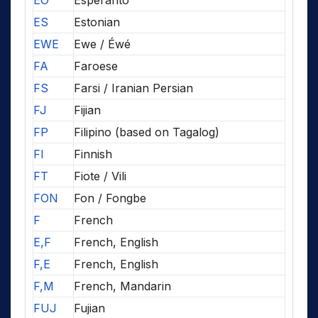
EO
Esperanto
ES
Estonian
EWE
Ewe / Éwé
FA
Faroese
FS
Farsi / Iranian Persian
FJ
Fijian
FP
Filipino (based on Tagalog)
FI
Finnish
FT
Fiote / Vili
FON
Fon / Fongbe
F
French
E,F
French, English
F,E
French, English
F,M
French, Mandarin
FUJ
Fujian