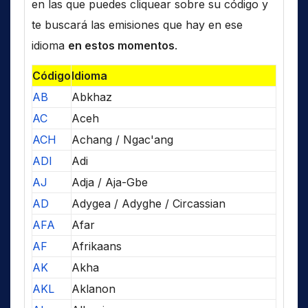
en las que puedes cliquear sobre su código y
te buscará las emisiones que hay en ese
idioma
en estos momentos
.
Código
Idioma
AB
Abkhaz
AC
Aceh
ACH
Achang / Ngac'ang
ADI
Adi
AJ
Adja / Aja-Gbe
AD
Adygea / Adyghe / Circassian
AFA
Afar
AF
Afrikaans
AK
Akha
AKL
Aklanon