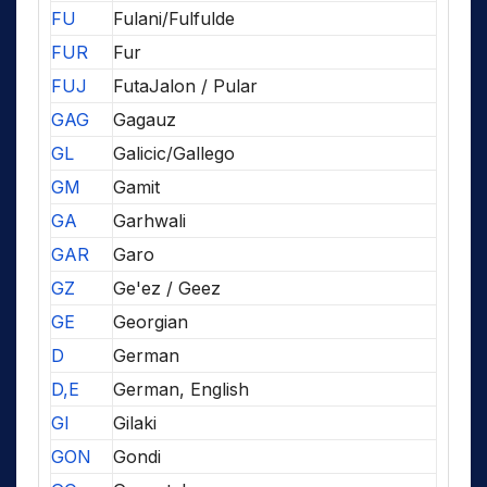
FU
Fulani/Fulfulde
FUR
Fur
FUJ
FutaJalon / Pular
GAG
Gagauz
GL
Galicic/Gallego
GM
Gamit
GA
Garhwali
GAR
Garo
GZ
Ge'ez / Geez
GE
Georgian
D
German
D,E
German, English
GI
Gilaki
GON
Gondi