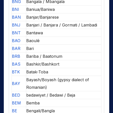
BNG
Bangala / Mbangala
BNI
Baniua/Baniwa
BAN
Banjar/Banjarese
BNJ
Banjari / Banjara / Gormati / Lambadi
BNT
Bantawa
BAO
Baoulé
BAR
Bari
BRB
Bariba / Baatonum
BAS
Bashkir/Bashkort
BTK
Batak-Toba
Bayash/Boyash (gypsy dialect of
BAY
Romanian)
BED
bedawiyet / Bedawi / Beja
BEM
Bemba
BE
Bengali/Bangla