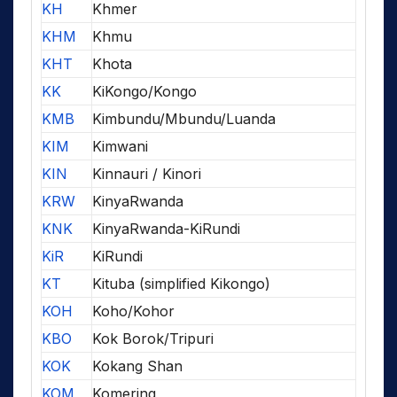
KH
Khmer
KHM
Khmu
KHT
Khota
KK
KiKongo/Kongo
KMB
Kimbundu/Mbundu/Luanda
KIM
Kimwani
KIN
Kinnauri / Kinori
KRW
KinyaRwanda
KNK
KinyaRwanda-KiRundi
KiR
KiRundi
KT
Kituba (simplified Kikongo)
KOH
Koho/Kohor
KBO
Kok Borok/Tripuri
KOK
Kokang Shan
KOM
Komering