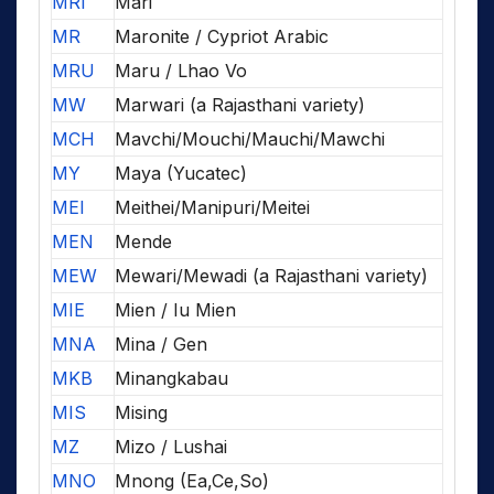
MRI
Mari
MR
Maronite / Cypriot Arabic
MRU
Maru / Lhao Vo
MW
Marwari (a Rajasthani variety)
MCH
Mavchi/Mouchi/Mauchi/Mawchi
MY
Maya (Yucatec)
MEI
Meithei/Manipuri/Meitei
MEN
Mende
MEW
Mewari/Mewadi (a Rajasthani variety)
MIE
Mien / Iu Mien
MNA
Mina / Gen
MKB
Minangkabau
MIS
Mising
MZ
Mizo / Lushai
MNO
Mnong (Ea,Ce,So)