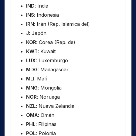
IND
: India
INS
: Indonesia
IRN
: Irán (Rep. Islámica del)
J
: Japón
KOR
: Corea (Rep. de)
KWT
: Kuwait
LUX
: Luxemburgo
MDG
: Madagascar
MLI
: Malí
MNG
: Mongolia
NOR
: Noruega
NZL
: Nueva Zelandia
OMA
: Omán
PHL
: Filipinas
POL
: Polonia