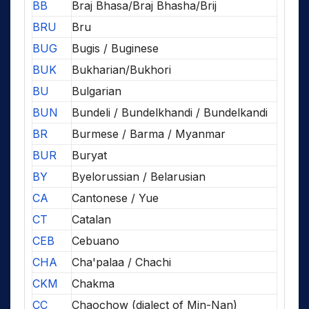
BB
Braj Bhasa/Braj Bhasha/Brij
BRU
Bru
BUG
Bugis / Buginese
BUK
Bukharian/Bukhori
BU
Bulgarian
BUN
Bundeli / Bundelkhandi / Bundelkandi
BR
Burmese / Barma / Myanmar
BUR
Buryat
BY
Byelorussian / Belarusian
CA
Cantonese / Yue
CT
Catalan
CEB
Cebuano
CHA
Cha'palaa / Chachi
CKM
Chakma
CC
Chaochow (dialect of Min-Nan)