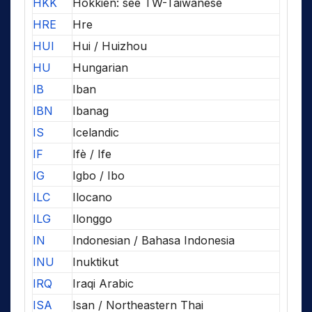
HKK
Hokkien: see TW-Taiwanese
HRE
Hre
HUI
Hui / Huizhou
HU
Hungarian
IB
Iban
IBN
Ibanag
IS
Icelandic
IF
Ifè / Ife
IG
Igbo / Ibo
ILC
Ilocano
ILG
Ilonggo
IN
Indonesian / Bahasa Indonesia
INU
Inuktikut
IRQ
Iraqi Arabic
ISA
Isan / Northeastern Thai