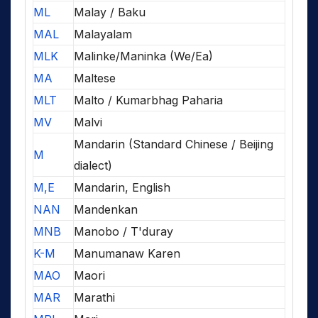
ML
Malay / Baku
MAL
Malayalam
MLK
Malinke/Maninka (We/Ea)
MA
Maltese
MLT
Malto / Kumarbhag Paharia
MV
Malvi
Mandarin (Standard Chinese / Beijing
M
dialect)
M,E
Mandarin, English
NAN
Mandenkan
MNB
Manobo / T'duray
K-M
Manumanaw Karen
MAO
Maori
MAR
Marathi