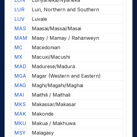
LUN
Lunyaneka/Nyaneka
LUR
Luri, Northern and Southern
LUV
Luvale
MAS
Maasai/Massai/Masai
MAM
Maay / Mamay / Rahanweyn
MC
Macedonian
MX
Macuxi/Macushi
MAD
Madurese/Madura
MGA
Magar (Western and Eastern)
MAG
Maghi/Magahi/Maghai
MAI
Maithili / Maithali
MKS
Makassar/Makasar
MAK
Makonde
MKU
Makua / Makhuwa
MSY
Malagasy