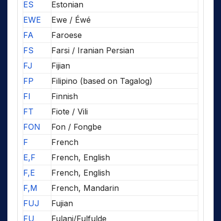
ES
Estonian
EWE
Ewe / Éwé
FA
Faroese
FS
Farsi / Iranian Persian
FJ
Fijian
FP
Filipino (based on Tagalog)
FI
Finnish
FT
Fiote / Vili
FON
Fon / Fongbe
F
French
E,F
French, English
F,E
French, English
F,M
French, Mandarin
FUJ
Fujian
FU
Fulani/Fulfulde