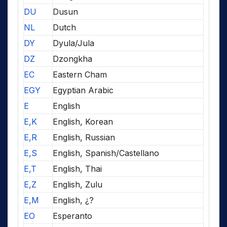
DU
Dusun
NL
Dutch
DY
Dyula/Jula
DZ
Dzongkha
EC
Eastern Cham
EGY
Egyptian Arabic
E
English
E,K
English, Korean
E,R
English, Russian
E,S
English, Spanish/Castellano
E,T
English, Thai
E,Z
English, Zulu
E,M
English, ¿?
EO
Esperanto