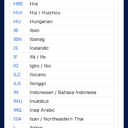
HRE
Hre
HUI
Hui / Huizhou
HU
Hungarian
IB
Iban
IBN
Ibanag
IS
Icelandic
IF
Ifè / Ife
IG
Igbo / Ibo
ILC
Ilocano
ILG
Ilonggo
IN
Indonesian / Bahasa Indonesia
INU
Inuktikut
IRQ
Iraqi Arabic
ISA
Isan / Northeastern Thai
I
Italian