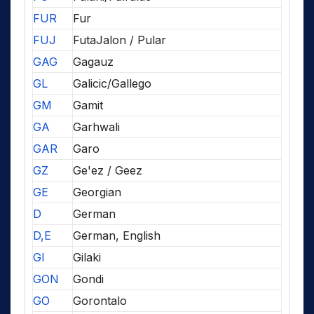
FUR
Fur
FUJ
FutaJalon / Pular
GAG
Gagauz
GL
Galicic/Gallego
GM
Gamit
GA
Garhwali
GAR
Garo
GZ
Ge'ez / Geez
GE
Georgian
D
German
D,E
German, English
GI
Gilaki
GON
Gondi
GO
Gorontalo