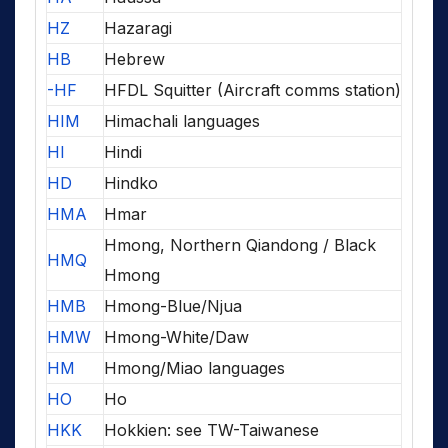
HZ
Hazaragi
HB
Hebrew
-HF
HFDL Squitter (Aircraft comms station)
HIM
Himachali languages
HI
Hindi
HD
Hindko
HMA
Hmar
Hmong, Northern Qiandong / Black
HMQ
Hmong
HMB
Hmong-Blue/Njua
HMW
Hmong-White/Daw
HM
Hmong/Miao languages
HO
Ho
HKK
Hokkien: see TW-Taiwanese