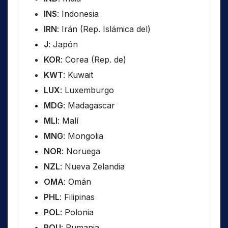
INS
: Indonesia
IRN
: Irán (Rep. Islámica del)
J
: Japón
KOR
: Corea (Rep. de)
KWT
: Kuwait
LUX
: Luxemburgo
MDG
: Madagascar
MLI
: Malí
MNG
: Mongolia
NOR
: Noruega
NZL
: Nueva Zelandia
OMA
: Omán
PHL
: Filipinas
POL
: Polonia
ROU
: Rumania