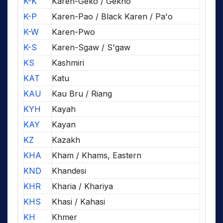
K-K
Karen-Geko / Gekho
K-P
Karen-Pao / Black Karen / Pa'o
K-W
Karen-Pwo
K-S
Karen-Sgaw / S'gaw
KS
Kashmiri
KAT
Katu
KAU
Kau Bru / Riang
KYH
Kayah
KAY
Kayan
KZ
Kazakh
KHA
Kham / Khams, Eastern
KND
Khandesi
KHR
Kharia / Khariya
KHS
Khasi / Kahasi
KH
Khmer