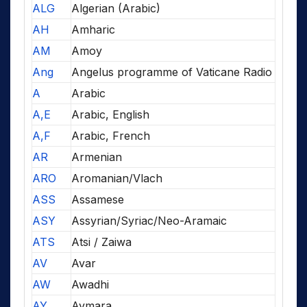
ALG
Algerian (Arabic)
AH
Amharic
AM
Amoy
Ang
Angelus programme of Vaticane Radio
A
Arabic
A,E
Arabic, English
A,F
Arabic, French
AR
Armenian
ARO
Aromanian/Vlach
ASS
Assamese
ASY
Assyrian/Syriac/Neo-Aramaic
ATS
Atsi / Zaiwa
AV
Avar
AW
Awadhi
AY
Aymara