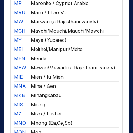
MR
Maronite / Cypriot Arabic
MRU
Maru / Lhao Vo
MW
Marwari (a Rajasthani variety)
MCH
Mavchi/Mouchi/Mauchi/Mawchi
MY
Maya (Yucatec)
MEI
Meithei/Manipuri/Meitei
MEN
Mende
MEW
Mewari/Mewadi (a Rajasthani variety)
MIE
Mien / Iu Mien
MNA
Mina / Gen
MKB
Minangkabau
MIS
Mising
MZ
Mizo / Lushai
MNO
Mnong (Ea,Ce,So)
MON
Mon