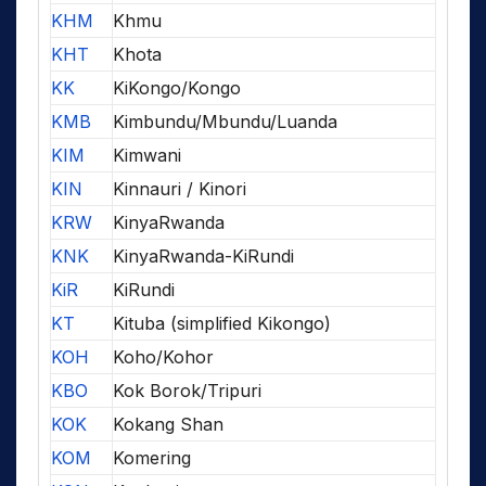
KHM
Khmu
KHT
Khota
KK
KiKongo/Kongo
KMB
Kimbundu/Mbundu/Luanda
KIM
Kimwani
KIN
Kinnauri / Kinori
KRW
KinyaRwanda
KNK
KinyaRwanda-KiRundi
KiR
KiRundi
KT
Kituba (simplified Kikongo)
KOH
Koho/Kohor
KBO
Kok Borok/Tripuri
KOK
Kokang Shan
KOM
Komering