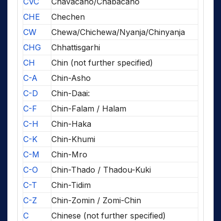
CVC
Chavacano/Chabacano
CHE
Chechen
CW
Chewa/Chichewa/Nyanja/Chinyanja
CHG
Chhattisgarhi
CH
Chin (not further specified)
C-A
Chin-Asho
C-D
Chin-Daai:
C-F
Chin-Falam / Halam
C-H
Chin-Haka
C-K
Chin-Khumi
C-M
Chin-Mro
C-O
Chin-Thado / Thadou-Kuki
C-T
Chin-Tidim
C-Z
Chin-Zomin / Zomi-Chin
C
Chinese (not further specified)