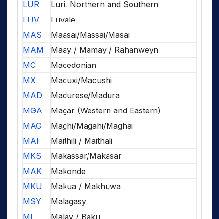
LUR
Luri, Northern and Southern
LUV
Luvale
MAS
Maasai/Massai/Masai
MAM
Maay / Mamay / Rahanweyn
MC
Macedonian
MX
Macuxi/Macushi
MAD
Madurese/Madura
MGA
Magar (Western and Eastern)
MAG
Maghi/Magahi/Maghai
MAI
Maithili / Maithali
MKS
Makassar/Makasar
MAK
Makonde
MKU
Makua / Makhuwa
MSY
Malagasy
ML
Malay / Baku