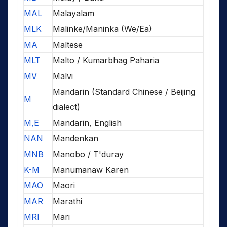
MAL
Malayalam
MLK
Malinke/Maninka (We/Ea)
MA
Maltese
MLT
Malto / Kumarbhag Paharia
MV
Malvi
Mandarin (Standard Chinese / Beijing
M
dialect)
M,E
Mandarin, English
NAN
Mandenkan
MNB
Manobo / T'duray
K-M
Manumanaw Karen
MAO
Maori
MAR
Marathi
MRI
Mari