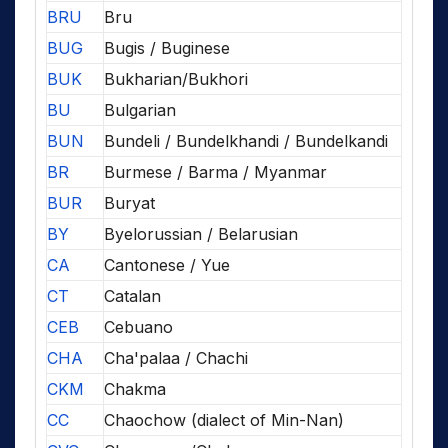
BRU
Bru
BUG
Bugis / Buginese
BUK
Bukharian/Bukhori
BU
Bulgarian
BUN
Bundeli / Bundelkhandi / Bundelkandi
BR
Burmese / Barma / Myanmar
BUR
Buryat
BY
Byelorussian / Belarusian
CA
Cantonese / Yue
CT
Catalan
CEB
Cebuano
CHA
Cha'palaa / Chachi
CKM
Chakma
CC
Chaochow (dialect of Min-Nan)