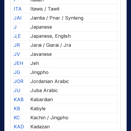
ITA
Itawis / Tawit
JAI
Jaintia / Pnar / Synteng
J
Japanese
J,E
Japanese, English
JR
Jarai / Giarai / Jra
JV
Javanese
JEH
Jeh
JG
Jingpho
JOR
Jordanian Arabic
JU
Juba Arabic
KAB
Kabardian
KB
Kabyle
KC
Kachin / Jingpho
KAD
Kadazan