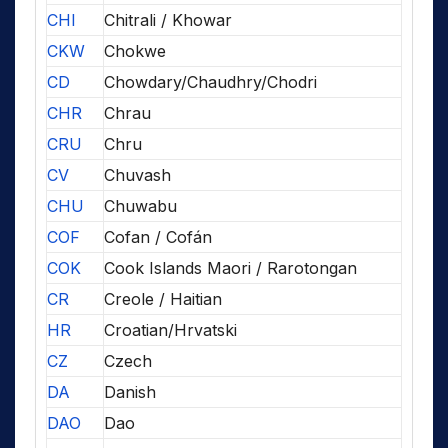
CHI
Chitrali / Khowar
CKW
Chokwe
CD
Chowdary/Chaudhry/Chodri
CHR
Chrau
CRU
Chru
CV
Chuvash
CHU
Chuwabu
COF
Cofan / Cofán
COK
Cook Islands Maori / Rarotongan
CR
Creole / Haitian
HR
Croatian/Hrvatski
CZ
Czech
DA
Danish
DAO
Dao