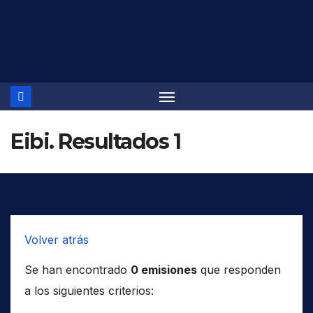
Saltar
al
contenido
Eibi. Resultados 1
Volver atrás
Se han encontrado
0 emisiones
que responden
a los siguientes criterios: