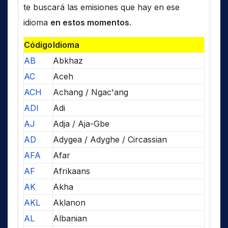
te buscará las emisiones que hay en ese
idioma
en estos momentos
.
Código
Idioma
AB
Abkhaz
AC
Aceh
ACH
Achang / Ngac'ang
ADI
Adi
AJ
Adja / Aja-Gbe
AD
Adygea / Adyghe / Circassian
AFA
Afar
AF
Afrikaans
AK
Akha
AKL
Aklanon
AL
Albanian