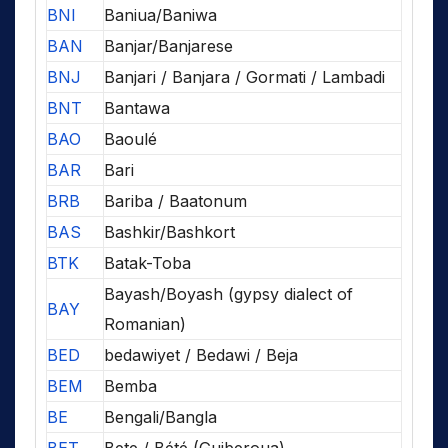
BNI
Baniua/Baniwa
BAN
Banjar/Banjarese
BNJ
Banjari / Banjara / Gormati / Lambadi
BNT
Bantawa
BAO
Baoulé
BAR
Bari
BRB
Bariba / Baatonum
BAS
Bashkir/Bashkort
BTK
Batak-Toba
Bayash/Boyash (gypsy dialect of
BAY
Romanian)
BED
bedawiyet / Bedawi / Beja
BEM
Bemba
BE
Bengali/Bangla
BET
Bete / Bété (Guiberoua)