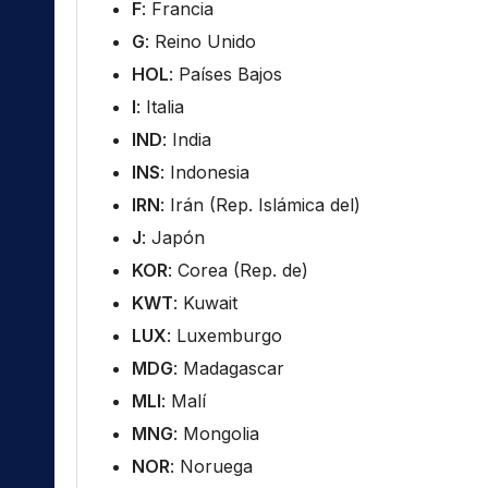
F
: Francia
G
: Reino Unido
HOL
: Países Bajos
I
: Italia
IND
: India
INS
: Indonesia
IRN
: Irán (Rep. Islámica del)
J
: Japón
KOR
: Corea (Rep. de)
KWT
: Kuwait
LUX
: Luxemburgo
MDG
: Madagascar
MLI
: Malí
MNG
: Mongolia
NOR
: Noruega