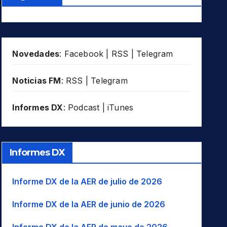
Novedades
:
Facebook
|
RSS
|
Telegram
Noticias FM
:
RSS
|
Telegram
Informes DX
:
Podcast
|
iTunes
Informes DX
Informe DX de la AER de julio de 2026
Informe DX de la AER de junio de 2026
Informe DX de la AER de mayo de 2026