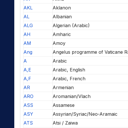
AKL
Aklanon
AL
Albanian
ALG
Algerian (Arabic)
AH
Amharic
AM
Amoy
Ang
Angelus programme of Vaticane R
A
Arabic
A,E
Arabic, English
A,F
Arabic, French
AR
Armenian
ARO
Aromanian/Vlach
ASS
Assamese
ASY
Assyrian/Syriac/Neo-Aramaic
ATS
Atsi / Zaiwa