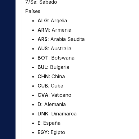
7/Sa: Sábado
Países
ALG
: Argelia
ARM
: Armenia
ARS
: Arabia Saudita
AUS
: Australia
BOT
: Botswana
BUL
: Bulgaria
CHN
: China
CUB
: Cuba
CVA
: Vaticano
D
: Alemania
DNK
: Dinamarca
E
: España
EGY
: Egipto