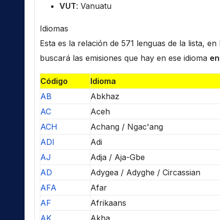
VUT
: Vanuatu
Idiomas
Esta es la relación de 571 lenguas de la lista, e
buscará las emisiones que hay en ese idioma
en
Código
Idioma
AB
Abkhaz
AC
Aceh
ACH
Achang / Ngac'ang
ADI
Adi
AJ
Adja / Aja-Gbe
AD
Adygea / Adyghe / Circassian
AFA
Afar
AF
Afrikaans
AK
Akha