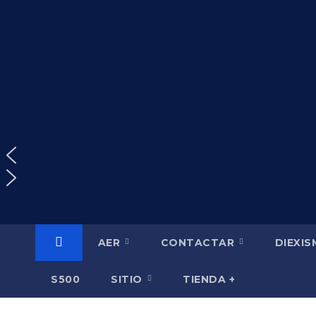
Saltar
al
contenido
AER
CONTACTAR
DIEXI
S500
SITIO
TIENDA +