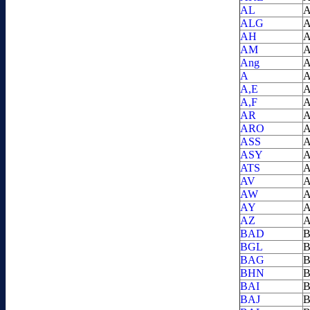
AL
A
ALG
A
AH
A
AM
A
Ang
A
A
A
A,E
A
A,F
A
AR
A
ARO
A
ASS
A
ASY
A
ATS
A
AV
A
AW
A
AY
A
AZ
A
BAD
B
BGL
B
BAG
B
BHN
B
BAI
B
BAJ
B