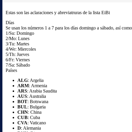
Estas son las aclaraciones y abreviatruras de la lista EiBi
Días
Se usan los números 1 a 7 para los días domingo a sábado, así como l
1/Su: Domingo
2/Mo: Lunes
3/Tu: Martes
4/We: Miercoles
5/Th: Jueves
6/Fr: Viernes
7/Sa: Sábado
Países
ALG
: Argelia
ARM
: Armenia
ARS
: Arabia Saudita
AUS
: Australia
BOT
: Botswana
BUL
: Bulgaria
CHN
: China
CUB
: Cuba
CVA
: Vaticano
D
: Alemania