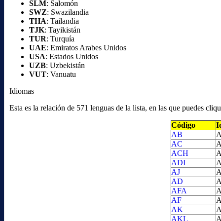
SLM
: Salomón
SWZ
: Swazilandia
THA
: Tailandia
TJK
: Tayikistán
TUR
: Turquía
UAE
: Emiratos Arabes Unidos
USA
: Estados Unidos
UZB
: Uzbekistán
VUT
: Vanuatu
Idiomas
Esta es la relación de 571 lenguas de la lista, en las que puedes cl
Código
I
AB
A
AC
A
ACH
A
ADI
A
AJ
A
AD
A
AFA
A
AF
A
AK
A
AKL
A