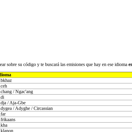
iquear sobre su código y te buscará las emisiones que hay en ese idioma
e
dioma
bkhaz
ceh
chang / Ngac'ang
di
dja / Aja-Gbe
dygea / Adyghe / Circassian
far
frikaans
kha
klanon