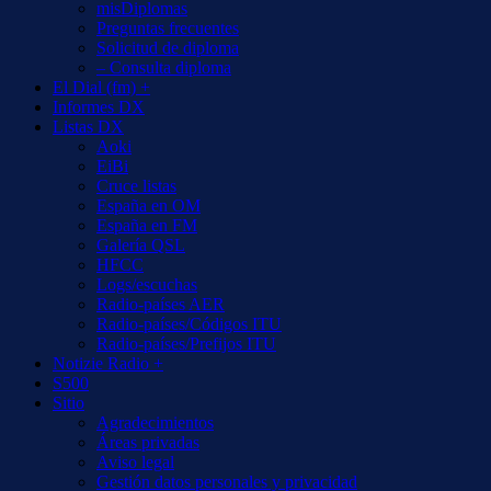
misDiplomas
Preguntas frecuentes
Solicitud de diploma
– Consulta diploma
El Dial (fm) +
Informes DX
Listas DX
Aoki
EiBi
Cruce listas
España en OM
España en FM
Galería QSL
HFCC
Logs/escuchas
Radio-países AER
Radio-países/Códigos ITU
Radio-países/Prefijos ITU
Notizie Radio +
S500
Sitio
Agradecimientos
Áreas privadas
Aviso legal
Gestión datos personales y privacidad