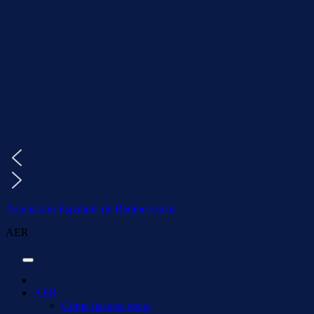
Saltar
al
contenido
Asociación Española de Radioescucha
AER
AER
Cómo hacerse socio