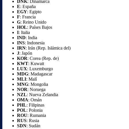
DNK
: Dinamarca
E
: España
EGY
: Egipto
F
: Francia
G
: Reino Unido
HOL
: Países Bajos
I
: Italia
IND
: India
INS
: Indonesia
IRN
: Irán (Rep. Islámica del)
J
: Japón
KOR
: Corea (Rep. de)
KWT
: Kuwait
LUX
: Luxemburgo
MDG
: Madagascar
MLI
: Malí
MNG
: Mongolia
NOR
: Noruega
NZL
: Nueva Zelandia
OMA
: Omán
PHL
: Filipinas
POL
: Polonia
ROU
: Rumania
RUS
: Rusia
SDN
: Sudán