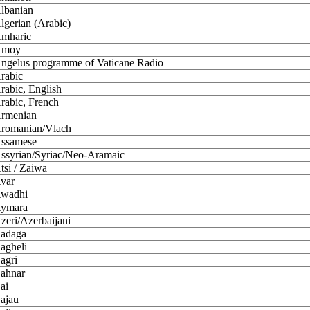
lbanian
lgerian (Arabic)
mharic
moy
ngelus programme of Vaticane Radio
rabic
rabic, English
rabic, French
rmenian
romanian/Vlach
ssamese
ssyrian/Syriac/Neo-Aramaic
tsi / Zaiwa
var
wadhi
ymara
zeri/Azerbaijani
adaga
agheli
agri
ahnar
ai
ajau