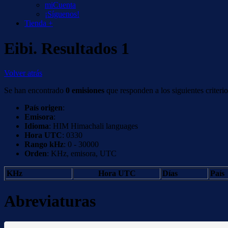
miCuenta
¡Síguenos!
Tienda +
Eibi. Resultados 1
Volver atrás
Se han encontrado
0 emisiones
que responden a los siguientes criterio
País origen
:
Emisora
:
Idioma
: HIM Himachali languages
Hora UTC
: 0330
Rango kHz
: 0 - 30000
Orden
: KHz, emisora, UTC
KHz
Hora UTC
Días
País
Abreviaturas