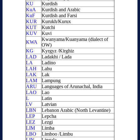
KU
Kurdish
KuA
Kurdish and Arabic
KuF
Kurdish and Farsi
KUR
Kurukh/Kurux
KUT
Kutchi
KUV
Kuvi
Kwanyama/Kuanyama (dialect of
KWA
OW)
KG
Kyrgyz /Kirghiz
LAD
Ladakhi / Lada
LA
Ladino
LAH
Lahu
LAK
Lak
LAM
Lampung
ARU
Languages of Arunachal, India
LAO
Lao
L
Latin
LV
Latvian
LBN
Lebanon Arabic (North Levantine)
LEP
Lepcha
LEZ
Lezgi
LIM
Limba
LBO
Limboo /Limbu
LIN
Lingala