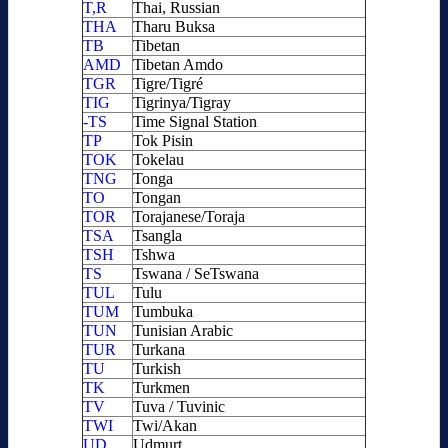
T,R
Thai, Russian
THA
Tharu Buksa
TB
Tibetan
AMD
Tibetan Amdo
TGR
Tigre/Tigré
TIG
Tigrinya/Tigray
-TS
Time Signal Station
TP
Tok Pisin
TOK
Tokelau
TNG
Tonga
TO
Tongan
TOR
Torajanese/Toraja
TSA
Tsangla
TSH
Tshwa
TS
Tswana / SeTswana
TUL
Tulu
TUM
Tumbuka
TUN
Tunisian Arabic
TUR
Turkana
TU
Turkish
TK
Turkmen
TV
Tuva / Tuvinic
TWI
Twi/Akan
UD
Udmurt