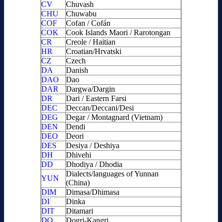
CV
Chuvash
CHU
Chuwabu
COF
Cofan / Cofán
COK
Cook Islands Maori / Rarotongan
CR
Creole / Haitian
HR
Croatian/Hrvatski
CZ
Czech
DA
Danish
DAO
Dao
DAR
Dargwa/Dargin
DR
Dari / Eastern Farsi
DEC
Deccan/Deccani/Desi
DEG
Degar / Montagnard (Vietnam)
DEN
Dendi
DEO
Deori
DES
Desiya / Deshiya
DH
Dhivehi
DD
Dhodiya / Dhodia
Dialects/languages of Yunnan
YUN
(China)
DIM
Dimasa/Dhimasa
DI
Dinka
DIT
Ditamari
DO
Dogri-Kangri