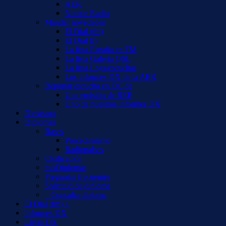
AER
Notizie Radio
Mandar novedades
El Dial (fm)
El Dial (i)
La lista España en FM
La lista Galería QSL
La lista Logs/escuchas
Los informes DX de la AER
Reportar escucha en OC de
Una emisión de REE
Uno de nuestros informes DX
Diexismo
Diplomas
Bases
Procedimiento
Radiopaíses
Clsificación
misDiplomas
Preguntas frecuentes
Solicitud de diploma
– Consulta diploma
El Dial (fm) +
Informes DX
Listas DX