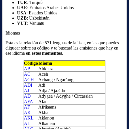
TUR
: Turquía
UAE
: Emiratos Arabes Unidos
USA
: Estados Unidos
UZB
: Uzbekistán
VUT
: Vanuatu
Idiomas
Esta es la relación de 571 lenguas de la lista, en las que puedes
cliquear sobre su código y te buscará las emisiones que hay en
ese idioma
en estos momentos
.
Código
Idioma
AB
Abkhaz
AC
Aceh
ACH
Achang / Ngac'ang
ADI
Adi
AJ
Adja / Aja-Gbe
AD
Adygea / Adyghe / Circassian
AFA
Afar
AF
Afrikaans
AK
Akha
AKL
Aklanon
AL
Albanian
ALG
Algerian (Arabic)