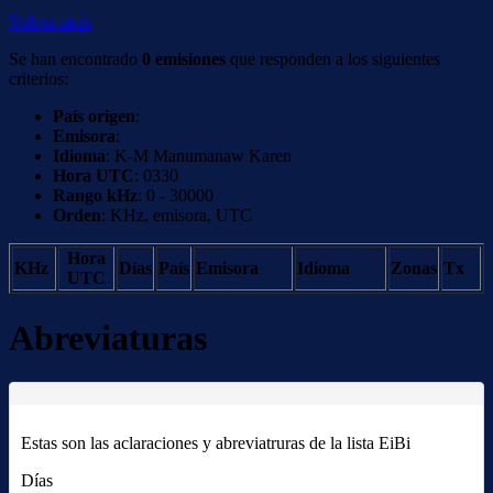
Volver atrás
Se han encontrado
0 emisiones
que responden a los siguientes
criterios:
País origen
:
Emisora
:
Idioma
: K-M Manumanaw Karen
Hora UTC
: 0330
Rango kHz
: 0 - 30000
Orden
: KHz, emisora, UTC
Hora
KHz
Días
País
Emisora
Idioma
Zonas
Tx
UTC
Abreviaturas
Estas son las aclaraciones y abreviatruras de la lista EiBi
Días