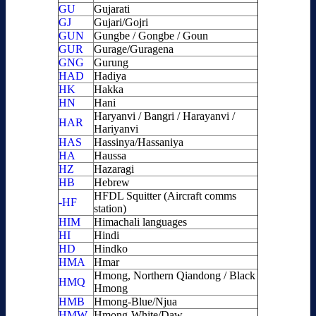
GU
Gujarati
GJ
Gujari/Gojri
GUN
Gungbe / Gongbe / Goun
GUR
Gurage/Guragena
GNG
Gurung
HAD
Hadiya
HK
Hakka
HN
Hani
Haryanvi / Bangri / Harayanvi /
HAR
Hariyanvi
HAS
Hassinya/Hassaniya
HA
Haussa
HZ
Hazaragi
HB
Hebrew
HFDL Squitter (Aircraft comms
-HF
station)
HIM
Himachali languages
HI
Hindi
HD
Hindko
HMA
Hmar
Hmong, Northern Qiandong / Black
HMQ
Hmong
HMB
Hmong-Blue/Njua
HMW
Hmong-White/Daw