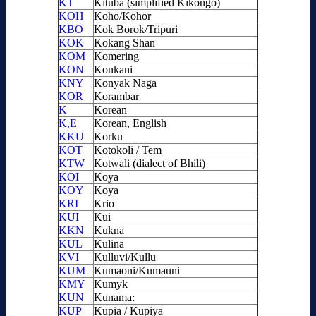
KT
Kituba (simplified Kikongo)
KOH
Koho/Kohor
KBO
Kok Borok/Tripuri
KOK
Kokang Shan
KOM
Komering
KON
Konkani
KNY
Konyak Naga
KOR
Korambar
K
Korean
K,E
Korean, English
KKU
Korku
KOT
Kotokoli / Tem
KTW
Kotwali (dialect of Bhili)
KOI
Koya
KOY
Koya
KRI
Krio
KUI
Kui
KKN
Kukna
KUL
Kulina
KVI
Kulluvi/Kullu
KUM
Kumaoni/Kumauni
KMY
Kumyk
KUN
Kunama:
KUP
Kupia / Kupiya