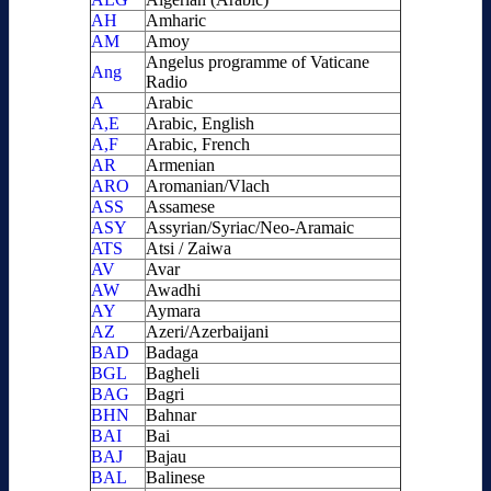
AH
Amharic
AM
Amoy
Angelus programme of Vaticane
Ang
Radio
A
Arabic
A,E
Arabic, English
A,F
Arabic, French
AR
Armenian
ARO
Aromanian/Vlach
ASS
Assamese
ASY
Assyrian/Syriac/Neo-Aramaic
ATS
Atsi / Zaiwa
AV
Avar
AW
Awadhi
AY
Aymara
AZ
Azeri/Azerbaijani
BAD
Badaga
BGL
Bagheli
BAG
Bagri
BHN
Bahnar
BAI
Bai
BAJ
Bajau
BAL
Balinese