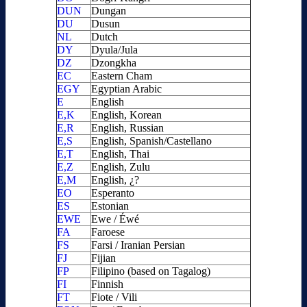
DUN
Dungan
DU
Dusun
NL
Dutch
DY
Dyula/Jula
DZ
Dzongkha
EC
Eastern Cham
EGY
Egyptian Arabic
E
English
E,K
English, Korean
E,R
English, Russian
E,S
English, Spanish/Castellano
E,T
English, Thai
E,Z
English, Zulu
E,M
English, ¿?
EO
Esperanto
ES
Estonian
EWE
Ewe / Éwé
FA
Faroese
FS
Farsi / Iranian Persian
FJ
Fijian
FP
Filipino (based on Tagalog)
FI
Finnish
FT
Fiote / Vili