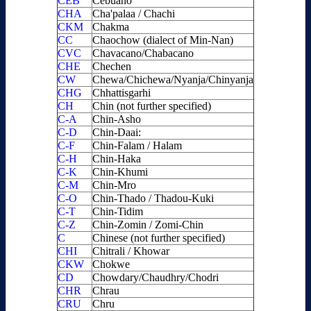
CEB
Cebuano
CHA
Cha'palaa / Chachi
CKM
Chakma
CC
Chaochow (dialect of Min-Nan)
CVC
Chavacano/Chabacano
CHE
Chechen
CW
Chewa/Chichewa/Nyanja/Chinyanja
CHG
Chhattisgarhi
CH
Chin (not further specified)
C-A
Chin-Asho
C-D
Chin-Daai:
C-F
Chin-Falam / Halam
C-H
Chin-Haka
C-K
Chin-Khumi
C-M
Chin-Mro
C-O
Chin-Thado / Thadou-Kuki
C-T
Chin-Tidim
C-Z
Chin-Zomin / Zomi-Chin
C
Chinese (not further specified)
CHI
Chitrali / Khowar
CKW
Chokwe
CD
Chowdary/Chaudhry/Chodri
CHR
Chrau
CRU
Chru