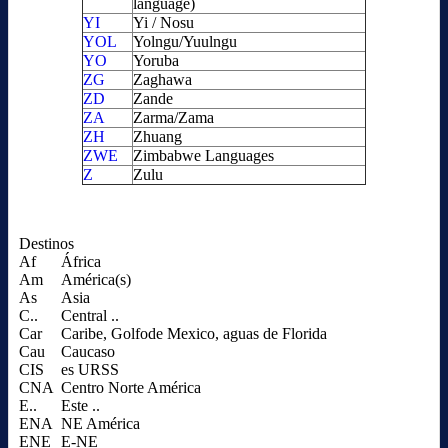
language)
YI
Yi / Nosu
YOL
Yolngu/Yuulngu
YO
Yoruba
ZG
Zaghawa
ZD
Zande
ZA
Zarma/Zama
ZH
Zhuang
ZWE
Zimbabwe Languages
Z
Zulu
Destinos
Af
África
Am
América(s)
As
Asia
C..
Central ..
Car
Caribe, Golfode Mexico, aguas de Florida
Cau
Caucaso
CIS
es URSS
CNA
Centro Norte América
E..
Este ..
ENA
NE América
ENE
E-NE