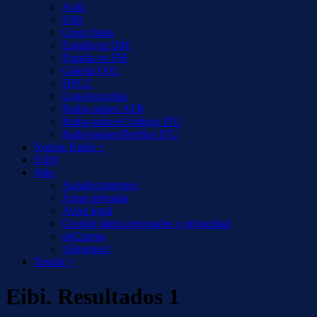
Aoki
EiBi
Cruce listas
España en OM
España en FM
Galería QSL
HFCC
Logs/escuchas
Radio-países AER
Radio-países/Códigos ITU
Radio-países/Prefijos ITU
Notizie Radio +
S500
Sitio
Agradecimientos
Áreas privadas
Aviso legal
Gestión datos personales y privacidad
miCuenta
¡Síguenos!
Tienda +
Eibi. Resultados 1