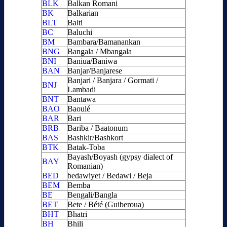
BLK
Balkan Romani
BK
Balkarian
BLT
Balti
BC
Baluchi
BM
Bambara/Bamanankan
BNG
Bangala / Mbangala
BNI
Baniua/Baniwa
BAN
Banjar/Banjarese
Banjari / Banjara / Gormati /
BNJ
Lambadi
BNT
Bantawa
BAO
Baoulé
BAR
Bari
BRB
Bariba / Baatonum
BAS
Bashkir/Bashkort
BTK
Batak-Toba
Bayash/Boyash (gypsy dialect of
BAY
Romanian)
BED
bedawiyet / Bedawi / Beja
BEM
Bemba
BE
Bengali/Bangla
BET
Bete / Bété (Guiberoua)
BHT
Bhatri
BH
Bhili