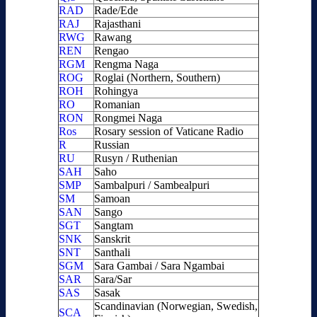
RAD
Rade/Ede
RAJ
Rajasthani
RWG
Rawang
REN
Rengao
RGM
Rengma Naga
ROG
Roglai (Northern, Southern)
ROH
Rohingya
RO
Romanian
RON
Rongmei Naga
Ros
Rosary session of Vaticane Radio
R
Russian
RU
Rusyn / Ruthenian
SAH
Saho
SMP
Sambalpuri / Sambealpuri
SM
Samoan
SAN
Sango
SGT
Sangtam
SNK
Sanskrit
SNT
Santhali
SGM
Sara Gambai / Sara Ngambai
SAR
Sara/Sar
SAS
Sasak
Scandinavian (Norwegian, Swedish,
SCA