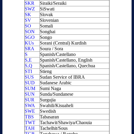
SKR
Siraiki/Seraiki
SWZ
SiSwati
SK
Slovak
SV
Slovenian
SO
Somali
SON
Songhai
SGO
Songo
KUs
Sorani (Central) Kurdish
SRA
Soura / Sora
S
Spanish/Castellano
S,E
Spanish/Castellano, English
S,Q
Spanish/Castellano, Quechua
STI
Stieng
SUS
Sudan Service of IBRA
SUD
Sudanese Arabic
SUM
Sumi Naga
SUN
Sunda/Sundanese
SUR
Surgujia
SWA
Swahili/Kisuaheli
SWE
Swedish
TBS
Tabasaran
TWT
Tachawit/Shawiya/Chaouia
TAH
Tachelhit/Sous
TGB
Tagabawa / Bagobo