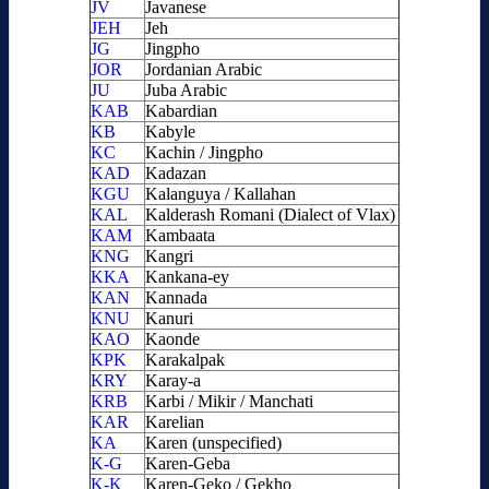
JV
Javanese
JEH
Jeh
JG
Jingpho
JOR
Jordanian Arabic
JU
Juba Arabic
KAB
Kabardian
KB
Kabyle
KC
Kachin / Jingpho
KAD
Kadazan
KGU
Kalanguya / Kallahan
KAL
Kalderash Romani (Dialect of Vlax)
KAM
Kambaata
KNG
Kangri
KKA
Kankana-ey
KAN
Kannada
KNU
Kanuri
KAO
Kaonde
KPK
Karakalpak
KRY
Karay-a
KRB
Karbi / Mikir / Manchati
KAR
Karelian
KA
Karen (unspecified)
K-G
Karen-Geba
K-K
Karen-Geko / Gekho