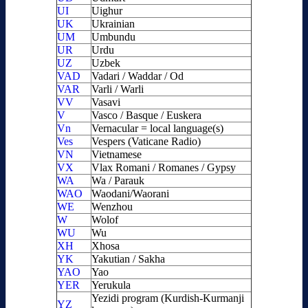
UI
Uighur
UK
Ukrainian
UM
Umbundu
UR
Urdu
UZ
Uzbek
VAD
Vadari / Waddar / Od
VAR
Varli / Warli
VV
Vasavi
V
Vasco / Basque / Euskera
Vn
Vernacular = local language(s)
Ves
Vespers (Vaticane Radio)
VN
Vietnamese
VX
Vlax Romani / Romanes / Gypsy
WA
Wa / Parauk
WAO
Waodani/Waorani
WE
Wenzhou
W
Wolof
WU
Wu
XH
Xhosa
YK
Yakutian / Sakha
YAO
Yao
YER
Yerukula
Yezidi program (Kurdish-Kurmanji
YZ