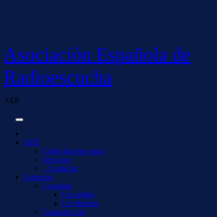
Saltar
al
contenido
Asociación Española de
Radioescucha
AER
AER
Cómo hacerse socio
Servicios
– Contactar
Contactar
Consultar
Un pedido
Un diploma
Contactar con