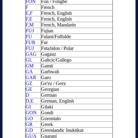
FON
Fon / Fongbe
F
French
E,F
French, English
F,E
French, English
F,M
French, Mandarin
FUJ
Fujian
FU
Fulani/Fulfulde
FUR
Fur
FUJ
FutaJalon / Pular
GAG
Gagauz
GL
Galicic/Gallego
GM
Gamit
GA
Garhwali
GAR
Garo
GZ
Ge'ez / Geez
GE
Georgian
D
German
D,E
German, English
GI
Gilaki
GON
Gondi
GO
Gorontalo
GR
Greek
GD
Greenlandic Inuktikut
GUA
Guaraní