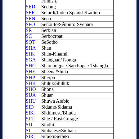
Finnish)
SED
Sedang
SEF
Sefardi/Judeo Spanish/Ladino
SEN
Sena
SFO
Senoufo/Sénoufo-Syenara
SR
Serbian
SC
Serbocroat
SOT
SeSotho
SHA
Shan
SHk
Shan-Khamti
SGA
Shangaan/Tsonga
SHC
Sharchogpa / Sarchopa / Tshangla
SHE
Sheena/Shina
SHP
Sherpa
SHK
Shiluk/Shilluk
SHO
Shona
SUA
Shuar
SHU
Shuwa Arabic
SID
Sidamo/Sidama
SIK
Sikkimese/Bhutia
SLT
Silte / East Gurage
SD
Sindhi
SI
Sinhalese/Sinhala
SIR
Siraiki/Seraiki