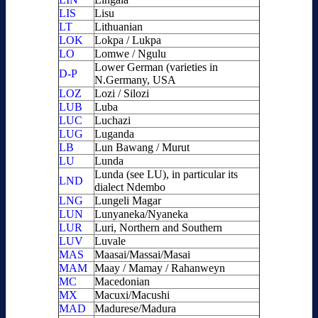
LIS
Lisu
LT
Lithuanian
LOK
Lokpa / Lukpa
LO
Lomwe / Ngulu
Lower German (varieties in
D-P
N.Germany, USA
LOZ
Lozi / Silozi
LUB
Luba
LUC
Luchazi
LUG
Luganda
LB
Lun Bawang / Murut
LU
Lunda
Lunda (see LU), in particular its
LND
dialect Ndembo
LNG
Lungeli Magar
LUN
Lunyaneka/Nyaneka
LUR
Luri, Northern and Southern
LUV
Luvale
MAS
Maasai/Massai/Masai
MAM
Maay / Mamay / Rahanweyn
MC
Macedonian
MX
Macuxi/Macushi
MAD
Madurese/Madura