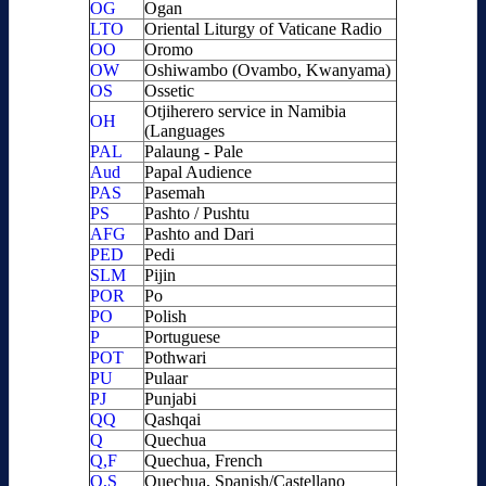
OG
Ogan
LTO
Oriental Liturgy of Vaticane Radio
OO
Oromo
OW
Oshiwambo (Ovambo, Kwanyama)
OS
Ossetic
Otjiherero service in Namibia
OH
(Languages
PAL
Palaung - Pale
Aud
Papal Audience
PAS
Pasemah
PS
Pashto / Pushtu
AFG
Pashto and Dari
PED
Pedi
SLM
Pijin
POR
Po
PO
Polish
P
Portuguese
POT
Pothwari
PU
Pulaar
PJ
Punjabi
QQ
Qashqai
Q
Quechua
Q,F
Quechua, French
Q,S
Quechua, Spanish/Castellano