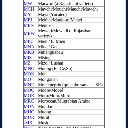
MW
Marwari (a Rajasthani variety)
MCH
Mavchi/Mouchi/Mauchi/Mawchi
MY
Maya (Yucatec)
MEI
Meithei/Manipuri/Meitei
MEN
Mende
Mewari/Mewadi (a Rajasthani
MEW
variety)
MIE
Mien / Iu Mien
MNA
Mina / Gen
MKB
Minangkabau
MIS
Mising
MZ
Mizo / Lushai
MNO
Mnong (Ea,Ce,So)
MON
Mon
MO
Mongolian
MNE
Montenegrin (quite the same as SR)
MOO
Moore/Mòoré
MOR
Moro/Moru/Muro
MRC
Moroccan/Mugrabian Arabic
MUN
Mundari
MUO
Muong
MUR
Murut
-MX
Music