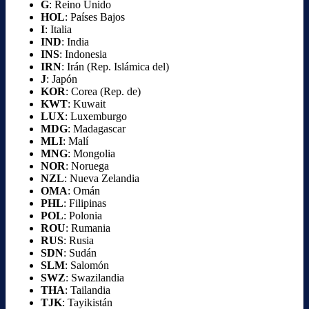
G
: Reino Unido
HOL
: Países Bajos
I
: Italia
IND
: India
INS
: Indonesia
IRN
: Irán (Rep. Islámica del)
J
: Japón
KOR
: Corea (Rep. de)
KWT
: Kuwait
LUX
: Luxemburgo
MDG
: Madagascar
MLI
: Malí
MNG
: Mongolia
NOR
: Noruega
NZL
: Nueva Zelandia
OMA
: Omán
PHL
: Filipinas
POL
: Polonia
ROU
: Rumania
RUS
: Rusia
SDN
: Sudán
SLM
: Salomón
SWZ
: Swazilandia
THA
: Tailandia
TJK
: Tayikistán