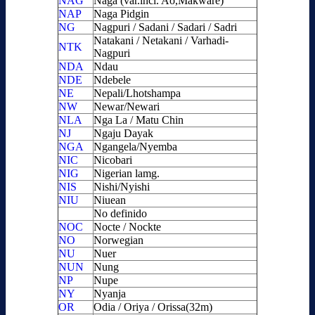
NAG
Naga (var.incl. Ao,Makware)
NAP
Naga Pidgin
NG
Nagpuri / Sadani / Sadari / Sadri
Natakani / Netakani / Varhadi-
NTK
Nagpuri
NDA
Ndau
NDE
Ndebele
NE
Nepali/Lhotshampa
NW
Newar/Newari
NLA
Nga La / Matu Chin
NJ
Ngaju Dayak
NGA
Ngangela/Nyemba
NIC
Nicobari
NIG
Nigerian lamg.
NIS
Nishi/Nyishi
NIU
Niuean
No definido
NOC
Nocte / Nockte
NO
Norwegian
NU
Nuer
NUN
Nung
NP
Nupe
NY
Nyanja
OR
Odia / Oriya / Orissa(32m)