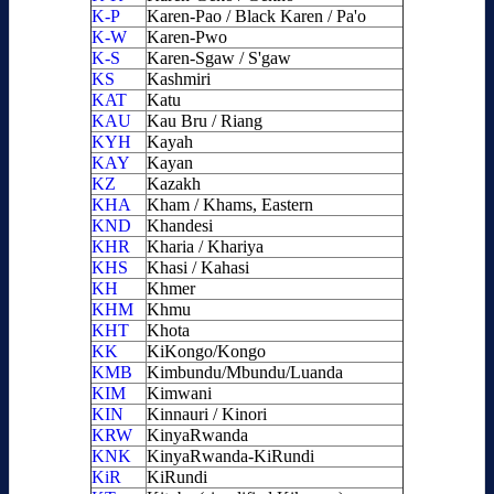
K-P
Karen-Pao / Black Karen / Pa'o
K-W
Karen-Pwo
K-S
Karen-Sgaw / S'gaw
KS
Kashmiri
KAT
Katu
KAU
Kau Bru / Riang
KYH
Kayah
KAY
Kayan
KZ
Kazakh
KHA
Kham / Khams, Eastern
KND
Khandesi
KHR
Kharia / Khariya
KHS
Khasi / Kahasi
KH
Khmer
KHM
Khmu
KHT
Khota
KK
KiKongo/Kongo
KMB
Kimbundu/Mbundu/Luanda
KIM
Kimwani
KIN
Kinnauri / Kinori
KRW
KinyaRwanda
KNK
KinyaRwanda-KiRundi
KiR
KiRundi