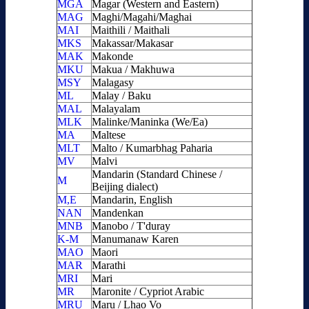
MGA
Magar (Western and Eastern)
MAG
Maghi/Magahi/Maghai
MAI
Maithili / Maithali
MKS
Makassar/Makasar
MAK
Makonde
MKU
Makua / Makhuwa
MSY
Malagasy
ML
Malay / Baku
MAL
Malayalam
MLK
Malinke/Maninka (We/Ea)
MA
Maltese
MLT
Malto / Kumarbhag Paharia
MV
Malvi
Mandarin (Standard Chinese /
M
Beijing dialect)
M,E
Mandarin, English
NAN
Mandenkan
MNB
Manobo / T'duray
K-M
Manumanaw Karen
MAO
Maori
MAR
Marathi
MRI
Mari
MR
Maronite / Cypriot Arabic
MRU
Maru / Lhao Vo