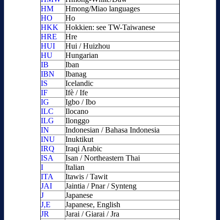
HM
Hmong/Miao languages
HO
Ho
HKK
Hokkien: see TW-Taiwanese
HRE
Hre
HUI
Hui / Huizhou
HU
Hungarian
IB
Iban
IBN
Ibanag
IS
Icelandic
IF
Ifè / Ife
IG
Igbo / Ibo
ILC
Ilocano
ILG
Ilonggo
IN
Indonesian / Bahasa Indonesia
INU
Inuktikut
IRQ
Iraqi Arabic
ISA
Isan / Northeastern Thai
I
Italian
ITA
Itawis / Tawit
JAI
Jaintia / Pnar / Synteng
J
Japanese
J,E
Japanese, English
JR
Jarai / Giarai / Jra