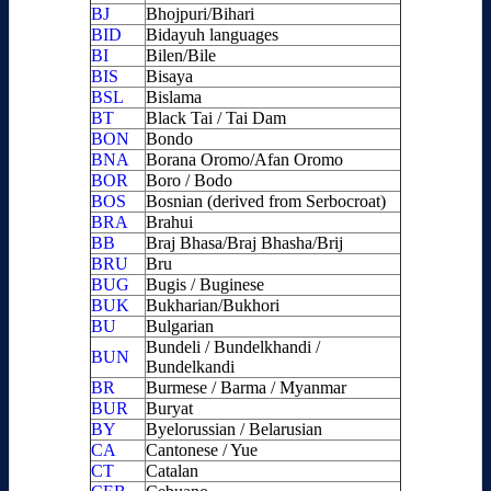
BJ
Bhojpuri/Bihari
BID
Bidayuh languages
BI
Bilen/Bile
BIS
Bisaya
BSL
Bislama
BT
Black Tai / Tai Dam
BON
Bondo
BNA
Borana Oromo/Afan Oromo
BOR
Boro / Bodo
BOS
Bosnian (derived from Serbocroat)
BRA
Brahui
BB
Braj Bhasa/Braj Bhasha/Brij
BRU
Bru
BUG
Bugis / Buginese
BUK
Bukharian/Bukhori
BU
Bulgarian
Bundeli / Bundelkhandi /
BUN
Bundelkandi
BR
Burmese / Barma / Myanmar
BUR
Buryat
BY
Byelorussian / Belarusian
CA
Cantonese / Yue
CT
Catalan