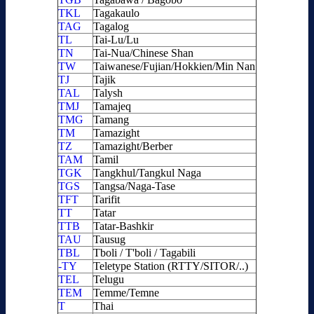
TKL
Tagakaulo
TAG
Tagalog
TL
Tai-Lu/Lu
TN
Tai-Nua/Chinese Shan
TW
Taiwanese/Fujian/Hokkien/Min Nan
TJ
Tajik
TAL
Talysh
TMJ
Tamajeq
TMG
Tamang
TM
Tamazight
TZ
Tamazight/Berber
TAM
Tamil
TGK
Tangkhul/Tangkul Naga
TGS
Tangsa/Naga-Tase
TFT
Tarifit
TT
Tatar
TTB
Tatar-Bashkir
TAU
Tausug
TBL
Tboli / T'boli / Tagabili
-TY
Teletype Station (RTTY/SITOR/..)
TEL
Telugu
TEM
Temme/Temne
T
Thai