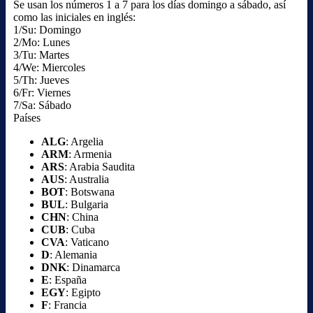
Se usan los números 1 a 7 para los días domingo a sábado, así
como las iniciales en inglés:
1/Su: Domingo
2/Mo: Lunes
3/Tu: Martes
4/We: Miercoles
5/Th: Jueves
6/Fr: Viernes
7/Sa: Sábado
Países
ALG
: Argelia
ARM
: Armenia
ARS
: Arabia Saudita
AUS
: Australia
BOT
: Botswana
BUL
: Bulgaria
CHN
: China
CUB
: Cuba
CVA
: Vaticano
D
: Alemania
DNK
: Dinamarca
E
: España
EGY
: Egipto
F
: Francia