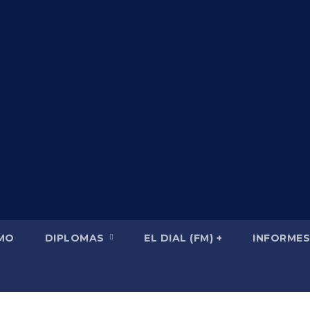
ba_PAZ.fw
SMO
DIPLOMAS
EL DIAL (FM) +
INFORMES