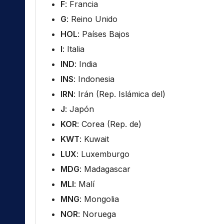
F
: Francia
G
: Reino Unido
HOL
: Países Bajos
I
: Italia
IND
: India
INS
: Indonesia
IRN
: Irán (Rep. Islámica del)
J
: Japón
KOR
: Corea (Rep. de)
KWT
: Kuwait
LUX
: Luxemburgo
MDG
: Madagascar
MLI
: Malí
MNG
: Mongolia
NOR
: Noruega