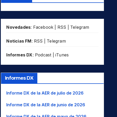
Novedades
:
Facebook
|
RSS
|
Telegram
Noticias FM
:
RSS
|
Telegram
Informes DX
:
Podcast
|
iTunes
Informes DX
Informe DX de la AER de julio de 2026
Informe DX de la AER de junio de 2026
Informe DX de la AER de mayo de 2026