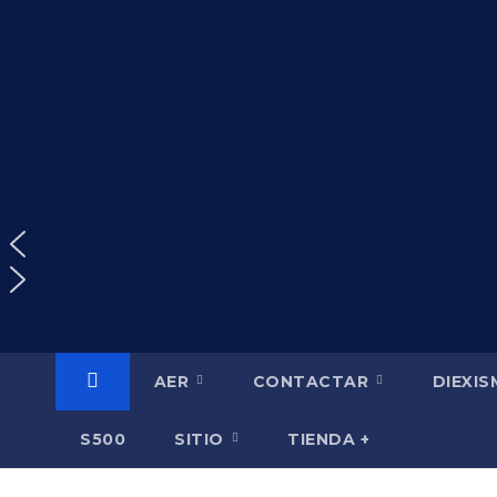
Saltar
al
contenido
AER
CONTACTAR
DIEXI
S500
SITIO
TIENDA +