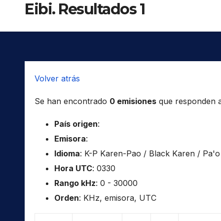
Eibi. Resultados 1
Volver atrás
Se han encontrado
0 emisiones
que responden a l
País origen
:
Emisora
:
Idioma
: K-P Karen-Pao / Black Karen / Pa'o
Hora UTC
: 0330
Rango kHz
: 0 - 30000
Orden
: KHz, emisora, UTC