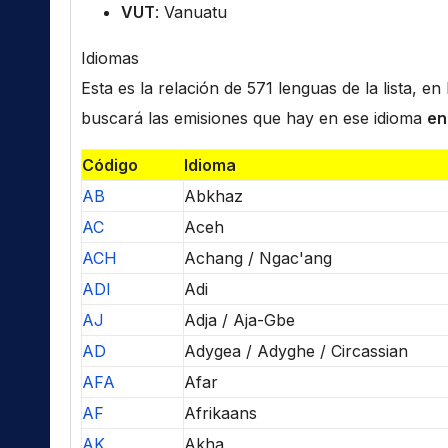
VUT
: Vanuatu
Idiomas
Esta es la relación de 571 lenguas de la lista, e
buscará las emisiones que hay en ese idioma
en
Código
Idioma
AB
Abkhaz
AC
Aceh
ACH
Achang / Ngac'ang
ADI
Adi
AJ
Adja / Aja-Gbe
AD
Adygea / Adyghe / Circassian
AFA
Afar
AF
Afrikaans
AK
Akha