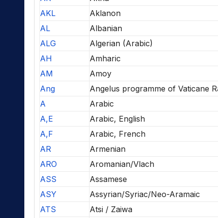
AKL
Aklanon
AL
Albanian
ALG
Algerian (Arabic)
AH
Amharic
AM
Amoy
Ang
Angelus programme of Vaticane R
A
Arabic
A,E
Arabic, English
A,F
Arabic, French
AR
Armenian
ARO
Aromanian/Vlach
ASS
Assamese
ASY
Assyrian/Syriac/Neo-Aramaic
ATS
Atsi / Zaiwa