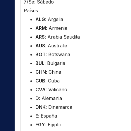
7/Sa: Sábado
Países
ALG
: Argelia
ARM
: Armenia
ARS
: Arabia Saudita
AUS
: Australia
BOT
: Botswana
BUL
: Bulgaria
CHN
: China
CUB
: Cuba
CVA
: Vaticano
D
: Alemania
DNK
: Dinamarca
E
: España
EGY
: Egipto