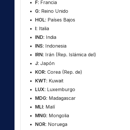
F
: Francia
G
: Reino Unido
HOL
: Países Bajos
I
: Italia
IND
: India
INS
: Indonesia
IRN
: Irán (Rep. Islámica del)
J
: Japón
KOR
: Corea (Rep. de)
KWT
: Kuwait
LUX
: Luxemburgo
MDG
: Madagascar
MLI
: Malí
MNG
: Mongolia
NOR
: Noruega