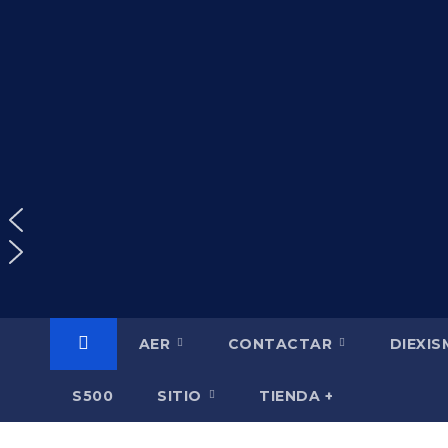
Saltar
al
contenido
AER
CONTACTAR
DIEXI
S500
SITIO
TIENDA +