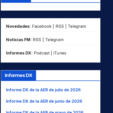
Novedades
:
Facebook
|
RSS
|
Telegram
Noticias FM
:
RSS
|
Telegram
Informes DX
:
Podcast
|
iTunes
Informes DX
Informe DX de la AER de julio de 2026
Informe DX de la AER de junio de 2026
Informe DX de la AER de mayo de 2026