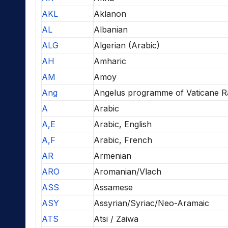
AKL
Aklanon
AL
Albanian
ALG
Algerian (Arabic)
AH
Amharic
AM
Amoy
Ang
Angelus programme of Vaticane R
A
Arabic
A,E
Arabic, English
A,F
Arabic, French
AR
Armenian
ARO
Aromanian/Vlach
ASS
Assamese
ASY
Assyrian/Syriac/Neo-Aramaic
ATS
Atsi / Zaiwa