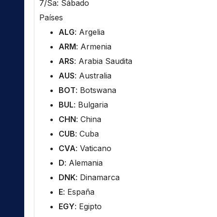
7/Sa: Sábado
Países
ALG
: Argelia
ARM
: Armenia
ARS
: Arabia Saudita
AUS
: Australia
BOT
: Botswana
BUL
: Bulgaria
CHN
: China
CUB
: Cuba
CVA
: Vaticano
D
: Alemania
DNK
: Dinamarca
E
: España
EGY
: Egipto