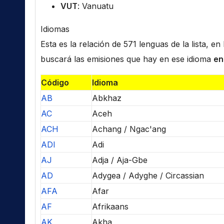
VUT
: Vanuatu
Idiomas
Esta es la relación de 571 lenguas de la lista, e
buscará las emisiones que hay en ese idioma
en
Código
Idioma
AB
Abkhaz
AC
Aceh
ACH
Achang / Ngac'ang
ADI
Adi
AJ
Adja / Aja-Gbe
AD
Adygea / Adyghe / Circassian
AFA
Afar
AF
Afrikaans
AK
Akha