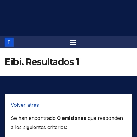
Saltar
al
contenido
Eibi. Resultados 1
Volver atrás
Se han encontrado
0 emisiones
que responden
a los siguientes criterios: