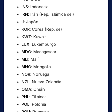
INS
: Indonesia
IRN
: Irán (Rep. Islámica del)
J
: Japón
KOR
: Corea (Rep. de)
KWT
: Kuwait
LUX
: Luxemburgo
MDG
: Madagascar
MLI
: Malí
MNG
: Mongolia
NOR
: Noruega
NZL
: Nueva Zelandia
OMA
: Omán
PHL
: Filipinas
POL
: Polonia
ROU
: Rumania