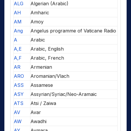
ALG
Algerian (Arabic)
AH
Amharic
AM
Amoy
Ang
Angelus programme of Vaticane Radio
A
Arabic
A,E
Arabic, English
A,F
Arabic, French
AR
Armenian
ARO
Aromanian/Vlach
ASS
Assamese
ASY
Assyrian/Syriac/Neo-Aramaic
ATS
Atsi / Zaiwa
AV
Avar
AW
Awadhi
AY
Aymara