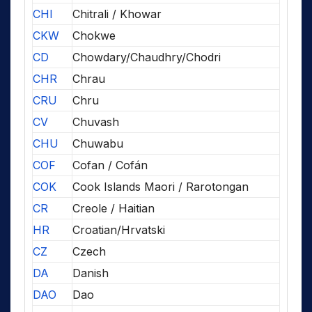
CHI
Chitrali / Khowar
CKW
Chokwe
CD
Chowdary/Chaudhry/Chodri
CHR
Chrau
CRU
Chru
CV
Chuvash
CHU
Chuwabu
COF
Cofan / Cofán
COK
Cook Islands Maori / Rarotongan
CR
Creole / Haitian
HR
Croatian/Hrvatski
CZ
Czech
DA
Danish
DAO
Dao