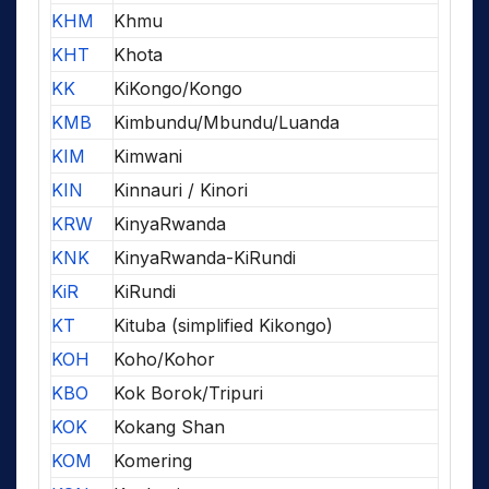
KHM
Khmu
KHT
Khota
KK
KiKongo/Kongo
KMB
Kimbundu/Mbundu/Luanda
KIM
Kimwani
KIN
Kinnauri / Kinori
KRW
KinyaRwanda
KNK
KinyaRwanda-KiRundi
KiR
KiRundi
KT
Kituba (simplified Kikongo)
KOH
Koho/Kohor
KBO
Kok Borok/Tripuri
KOK
Kokang Shan
KOM
Komering