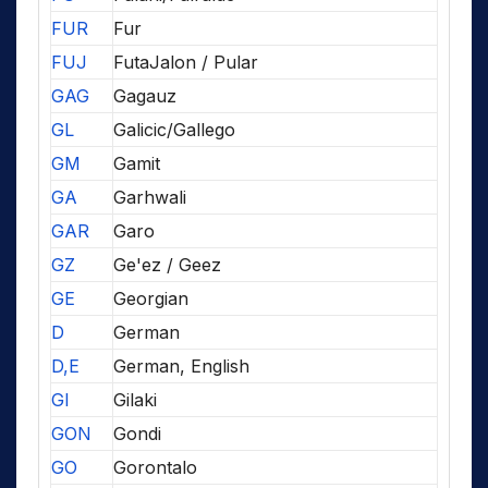
FUR
Fur
FUJ
FutaJalon / Pular
GAG
Gagauz
GL
Galicic/Gallego
GM
Gamit
GA
Garhwali
GAR
Garo
GZ
Ge'ez / Geez
GE
Georgian
D
German
D,E
German, English
GI
Gilaki
GON
Gondi
GO
Gorontalo