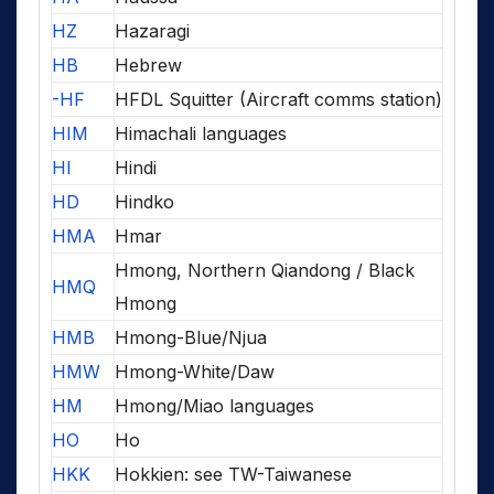
HZ
Hazaragi
HB
Hebrew
-HF
HFDL Squitter (Aircraft comms station)
HIM
Himachali languages
HI
Hindi
HD
Hindko
HMA
Hmar
Hmong, Northern Qiandong / Black
HMQ
Hmong
HMB
Hmong-Blue/Njua
HMW
Hmong-White/Daw
HM
Hmong/Miao languages
HO
Ho
HKK
Hokkien: see TW-Taiwanese