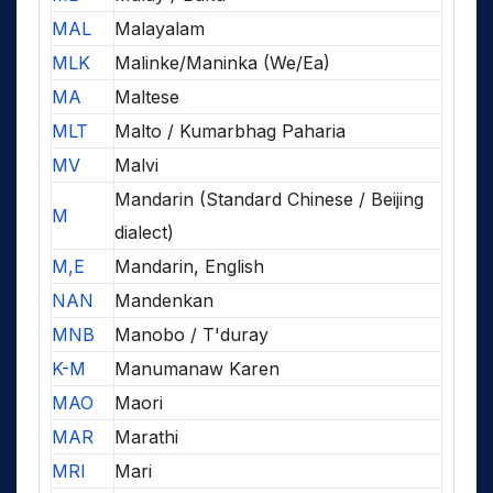
MAL
Malayalam
MLK
Malinke/Maninka (We/Ea)
MA
Maltese
MLT
Malto / Kumarbhag Paharia
MV
Malvi
Mandarin (Standard Chinese / Beijing
M
dialect)
M,E
Mandarin, English
NAN
Mandenkan
MNB
Manobo / T'duray
K-M
Manumanaw Karen
MAO
Maori
MAR
Marathi
MRI
Mari