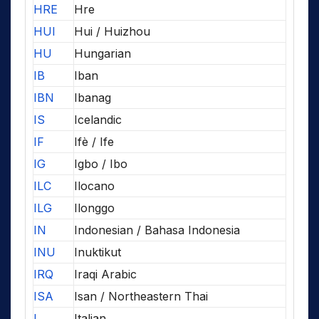
HRE
Hre
HUI
Hui / Huizhou
HU
Hungarian
IB
Iban
IBN
Ibanag
IS
Icelandic
IF
Ifè / Ife
IG
Igbo / Ibo
ILC
Ilocano
ILG
Ilonggo
IN
Indonesian / Bahasa Indonesia
INU
Inuktikut
IRQ
Iraqi Arabic
ISA
Isan / Northeastern Thai
I
Italian