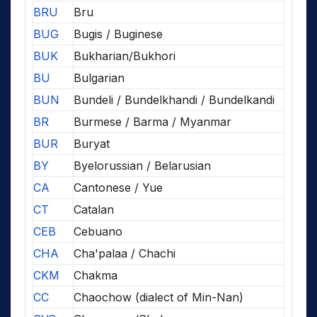
BRU
Bru
BUG
Bugis / Buginese
BUK
Bukharian/Bukhori
BU
Bulgarian
BUN
Bundeli / Bundelkhandi / Bundelkandi
BR
Burmese / Barma / Myanmar
BUR
Buryat
BY
Byelorussian / Belarusian
CA
Cantonese / Yue
CT
Catalan
CEB
Cebuano
CHA
Cha'palaa / Chachi
CKM
Chakma
CC
Chaochow (dialect of Min-Nan)