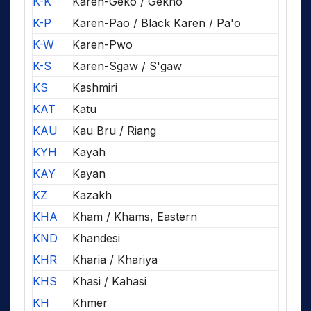
K-K
Karen-Geko / Gekho
K-P
Karen-Pao / Black Karen / Pa'o
K-W
Karen-Pwo
K-S
Karen-Sgaw / S'gaw
KS
Kashmiri
KAT
Katu
KAU
Kau Bru / Riang
KYH
Kayah
KAY
Kayan
KZ
Kazakh
KHA
Kham / Khams, Eastern
KND
Khandesi
KHR
Kharia / Khariya
KHS
Khasi / Kahasi
KH
Khmer