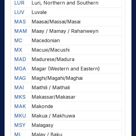
LUR
Luri, Northern and Southern
LUV
Luvale
MAS
Maasai/Massai/Masai
MAM
Maay / Mamay / Rahanweyn
MC
Macedonian
MX
Macuxi/Macushi
MAD
Madurese/Madura
MGA
Magar (Western and Eastern)
MAG
Maghi/Magahi/Maghai
MAI
Maithili / Maithali
MKS
Makassar/Makasar
MAK
Makonde
MKU
Makua / Makhuwa
MSY
Malagasy
ML
Malay / Baku