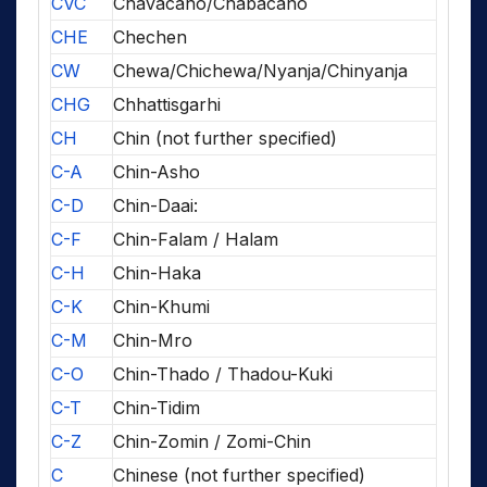
CVC
Chavacano/Chabacano
CHE
Chechen
CW
Chewa/Chichewa/Nyanja/Chinyanja
CHG
Chhattisgarhi
CH
Chin (not further specified)
C-A
Chin-Asho
C-D
Chin-Daai:
C-F
Chin-Falam / Halam
C-H
Chin-Haka
C-K
Chin-Khumi
C-M
Chin-Mro
C-O
Chin-Thado / Thadou-Kuki
C-T
Chin-Tidim
C-Z
Chin-Zomin / Zomi-Chin
C
Chinese (not further specified)