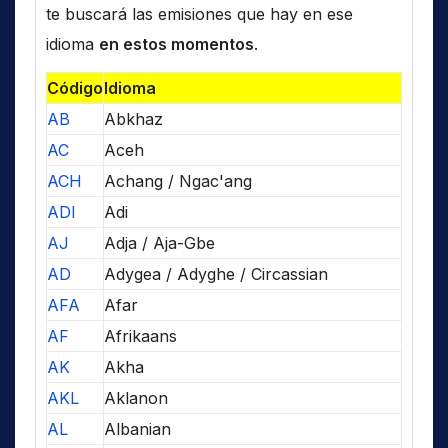
te buscará las emisiones que hay en ese
idioma
en estos momentos
.
Código
Idioma
AB
Abkhaz
AC
Aceh
ACH
Achang / Ngac'ang
ADI
Adi
AJ
Adja / Aja-Gbe
AD
Adygea / Adyghe / Circassian
AFA
Afar
AF
Afrikaans
AK
Akha
AKL
Aklanon
AL
Albanian