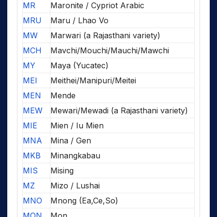
MR
Maronite / Cypriot Arabic
MRU
Maru / Lhao Vo
MW
Marwari (a Rajasthani variety)
MCH
Mavchi/Mouchi/Mauchi/Mawchi
MY
Maya (Yucatec)
MEI
Meithei/Manipuri/Meitei
MEN
Mende
MEW
Mewari/Mewadi (a Rajasthani variety)
MIE
Mien / Iu Mien
MNA
Mina / Gen
MKB
Minangkabau
MIS
Mising
MZ
Mizo / Lushai
MNO
Mnong (Ea,Ce,So)
MON
Mon