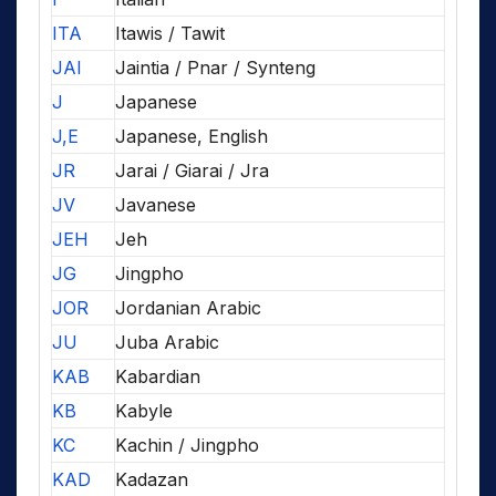
ITA
Itawis / Tawit
JAI
Jaintia / Pnar / Synteng
J
Japanese
J,E
Japanese, English
JR
Jarai / Giarai / Jra
JV
Javanese
JEH
Jeh
JG
Jingpho
JOR
Jordanian Arabic
JU
Juba Arabic
KAB
Kabardian
KB
Kabyle
KC
Kachin / Jingpho
KAD
Kadazan