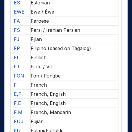
ES
Estonian
EWE
Ewe / Éwé
FA
Faroese
FS
Farsi / Iranian Persian
FJ
Fijian
FP
Filipino (based on Tagalog)
FI
Finnish
FT
Fiote / Vili
FON
Fon / Fongbe
F
French
E,F
French, English
F,E
French, English
F,M
French, Mandarin
FUJ
Fujian
FU
Fulani/Fulfulde