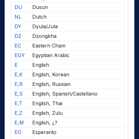
DU
Dusun
NL
Dutch
DY
Dyula/Jula
DZ
Dzongkha
EC
Eastern Cham
EGY
Egyptian Arabic
E
English
E,K
English, Korean
E,R
English, Russian
E,S
English, Spanish/Castellano
E,T
English, Thai
E,Z
English, Zulu
E,M
English, ¿?
EO
Esperanto