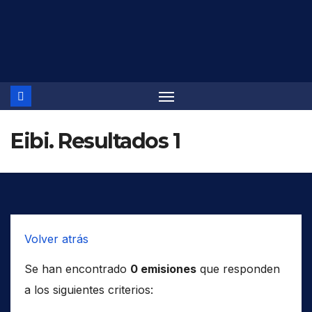
Saltar
al
contenido
Eibi. Resultados 1
Volver atrás
Se han encontrado
0 emisiones
que responden
a los siguientes criterios: