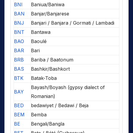
BNI
Baniua/Baniwa
BAN
Banjar/Banjarese
BNJ
Banjari / Banjara / Gormati / Lambadi
BNT
Bantawa
BAO
Baoulé
BAR
Bari
BRB
Bariba / Baatonum
BAS
Bashkir/Bashkort
BTK
Batak-Toba
Bayash/Boyash (gypsy dialect of
BAY
Romanian)
BED
bedawiyet / Bedawi / Beja
BEM
Bemba
BE
Bengali/Bangla
BET
Bete / Bété (Guiberoua)