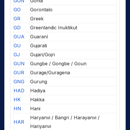
GON
Gondi
GO
Gorontalo
GR
Greek
GD
Greenlandic Inuktikut
GUA
Guaraní
GU
Gujarati
GJ
Gujari/Gojri
GUN
Gungbe / Gongbe / Goun
GUR
Gurage/Guragena
GNG
Gurung
HAD
Hadiya
HK
Hakka
HN
Hani
Haryanvi / Bangri / Harayanvi /
HAR
Hariyanvi