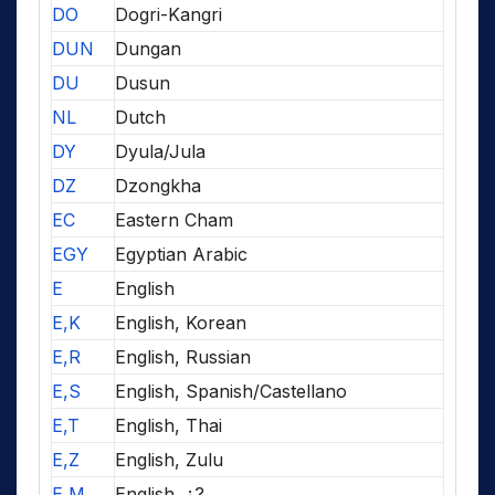
DO
Dogri-Kangri
DUN
Dungan
DU
Dusun
NL
Dutch
DY
Dyula/Jula
DZ
Dzongkha
EC
Eastern Cham
EGY
Egyptian Arabic
E
English
E,K
English, Korean
E,R
English, Russian
E,S
English, Spanish/Castellano
E,T
English, Thai
E,Z
English, Zulu
E,M
English, ¿?