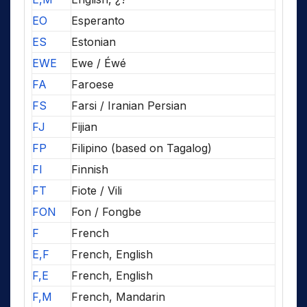
EO
Esperanto
ES
Estonian
EWE
Ewe / Éwé
FA
Faroese
FS
Farsi / Iranian Persian
FJ
Fijian
FP
Filipino (based on Tagalog)
FI
Finnish
FT
Fiote / Vili
FON
Fon / Fongbe
F
French
E,F
French, English
F,E
French, English
F,M
French, Mandarin