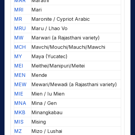
MAR
Marathi
MRI
Mari
MR
Maronite / Cypriot Arabic
MRU
Maru / Lhao Vo
MW
Marwari (a Rajasthani variety)
MCH
Mavchi/Mouchi/Mauchi/Mawchi
MY
Maya (Yucatec)
MEI
Meithei/Manipuri/Meitei
MEN
Mende
MEW
Mewari/Mewadi (a Rajasthani variety)
MIE
Mien / Iu Mien
MNA
Mina / Gen
MKB
Minangkabau
MIS
Mising
MZ
Mizo / Lushai