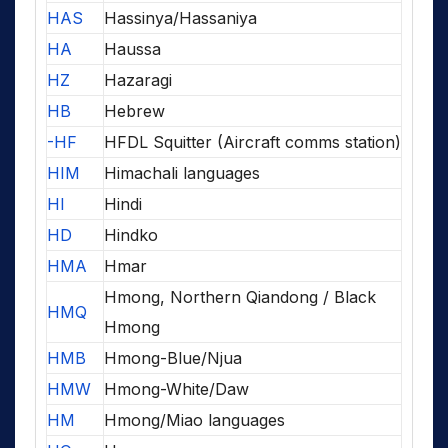
HAS
Hassinya/Hassaniya
HA
Haussa
HZ
Hazaragi
HB
Hebrew
-HF
HFDL Squitter (Aircraft comms station)
HIM
Himachali languages
HI
Hindi
HD
Hindko
HMA
Hmar
Hmong, Northern Qiandong / Black
HMQ
Hmong
HMB
Hmong-Blue/Njua
HMW
Hmong-White/Daw
HM
Hmong/Miao languages