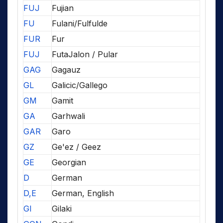
FUJ
Fujian
FU
Fulani/Fulfulde
FUR
Fur
FUJ
FutaJalon / Pular
GAG
Gagauz
GL
Galicic/Gallego
GM
Gamit
GA
Garhwali
GAR
Garo
GZ
Ge'ez / Geez
GE
Georgian
D
German
D,E
German, English
GI
Gilaki