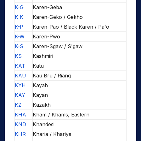
K-G
Karen-Geba
K-K
Karen-Geko / Gekho
K-P
Karen-Pao / Black Karen / Pa'o
K-W
Karen-Pwo
K-S
Karen-Sgaw / S'gaw
KS
Kashmiri
KAT
Katu
KAU
Kau Bru / Riang
KYH
Kayah
KAY
Kayan
KZ
Kazakh
KHA
Kham / Khams, Eastern
KND
Khandesi
KHR
Kharia / Khariya