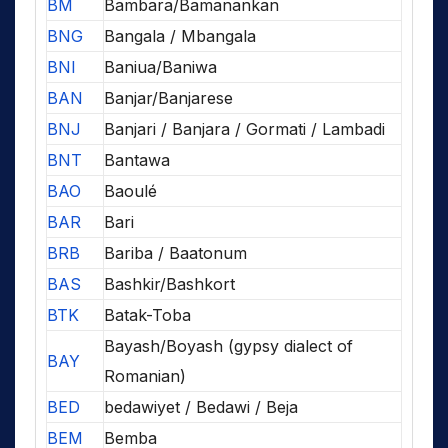
BM
Bambara/Bamanankan
BNG
Bangala / Mbangala
BNI
Baniua/Baniwa
BAN
Banjar/Banjarese
BNJ
Banjari / Banjara / Gormati / Lambadi
BNT
Bantawa
BAO
Baoulé
BAR
Bari
BRB
Bariba / Baatonum
BAS
Bashkir/Bashkort
BTK
Batak-Toba
Bayash/Boyash (gypsy dialect of
BAY
Romanian)
BED
bedawiyet / Bedawi / Beja
BEM
Bemba