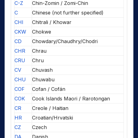
C-Z
Chin-Zomin / Zomi-Chin
C
Chinese (not further specified)
CHI
Chitrali / Khowar
CKW
Chokwe
CD
Chowdary/Chaudhry/Chodri
CHR
Chrau
CRU
Chru
CV
Chuvash
CHU
Chuwabu
COF
Cofan / Cofán
COK
Cook Islands Maori / Rarotongan
CR
Creole / Haitian
HR
Croatian/Hrvatski
CZ
Czech
DA
Danish