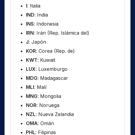
I
: Italia
IND
: India
INS
: Indonesia
IRN
: Irán (Rep. Islámica del)
J
: Japón
KOR
: Corea (Rep. de)
KWT
: Kuwait
LUX
: Luxemburgo
MDG
: Madagascar
MLI
: Malí
MNG
: Mongolia
NOR
: Noruega
NZL
: Nueva Zelandia
OMA
: Omán
PHL
: Filipinas