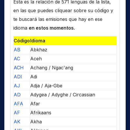
Esta es la relación de 571 lenguas de la lista,
en las que puedes cliquear sobre su código y
te buscará las emisiones que hay en ese
idioma
en estos momentos
.
Código
Idioma
AB
Abkhaz
AC
Aceh
ACH
Achang / Ngac'ang
ADI
Adi
AJ
Adja / Aja-Gbe
AD
Adygea / Adyghe / Circassian
AFA
Afar
AF
Afrikaans
AK
Akha