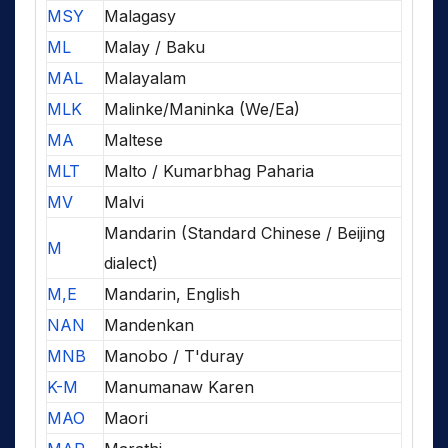
MSY
Malagasy
ML
Malay / Baku
MAL
Malayalam
MLK
Malinke/Maninka (We/Ea)
MA
Maltese
MLT
Malto / Kumarbhag Paharia
MV
Malvi
Mandarin (Standard Chinese / Beijing
M
dialect)
M,E
Mandarin, English
NAN
Mandenkan
MNB
Manobo / T'duray
K-M
Manumanaw Karen
MAO
Maori