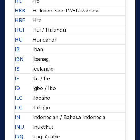
HO
Ho
HKK
Hokkien: see TW-Taiwanese
HRE
Hre
HUI
Hui / Huizhou
HU
Hungarian
IB
Iban
IBN
Ibanag
IS
Icelandic
IF
Ifè / Ife
IG
Igbo / Ibo
ILC
Ilocano
ILG
Ilonggo
IN
Indonesian / Bahasa Indonesia
INU
Inuktikut
IRQ
Iraqi Arabic