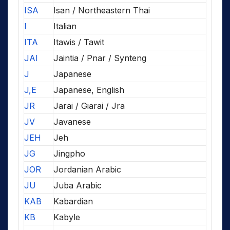
ISA
Isan / Northeastern Thai
I
Italian
ITA
Itawis / Tawit
JAI
Jaintia / Pnar / Synteng
J
Japanese
J,E
Japanese, English
JR
Jarai / Giarai / Jra
JV
Javanese
JEH
Jeh
JG
Jingpho
JOR
Jordanian Arabic
JU
Juba Arabic
KAB
Kabardian
KB
Kabyle