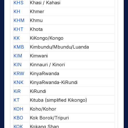
KHS
Khasi / Kahasi
KH
Khmer
KHM
Khmu
KHT
Khota
KK
KiKongo/Kongo
KMB
Kimbundu/Mbundu/Luanda
KIM
Kimwani
KIN
Kinnauri / Kinori
KRW
KinyaRwanda
KNK
KinyaRwanda-KiRundi
KiR
KiRundi
KT
Kituba (simplified Kikongo)
KOH
Koho/Kohor
KBO
Kok Borok/Tripuri
KOK
Kokang Shan