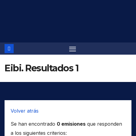
Saltar
al
contenido
Eibi. Resultados 1
Volver atrás
Se han encontrado
0 emisiones
que responden
a los siguientes criterios: