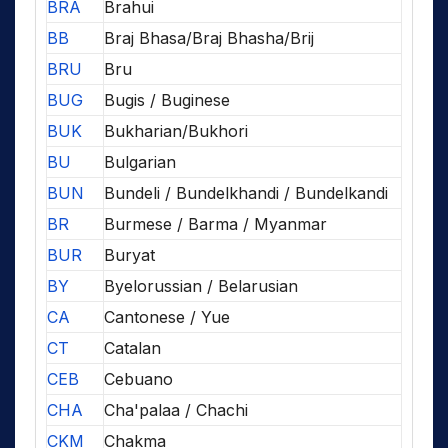
BRA
Brahui
BB
Braj Bhasa/Braj Bhasha/Brij
BRU
Bru
BUG
Bugis / Buginese
BUK
Bukharian/Bukhori
BU
Bulgarian
BUN
Bundeli / Bundelkhandi / Bundelkandi
BR
Burmese / Barma / Myanmar
BUR
Buryat
BY
Byelorussian / Belarusian
CA
Cantonese / Yue
CT
Catalan
CEB
Cebuano
CHA
Cha'palaa / Chachi
CKM
Chakma