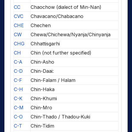
CC
Chaochow (dialect of Min-Nan)
CVC
Chavacano/Chabacano
CHE
Chechen
CW
Chewa/Chichewa/Nyanja/Chinyanja
CHG
Chhattisgarhi
CH
Chin (not further specified)
C-A
Chin-Asho
C-D
Chin-Daai:
C-F
Chin-Falam / Halam
C-H
Chin-Haka
C-K
Chin-Khumi
C-M
Chin-Mro
C-O
Chin-Thado / Thadou-Kuki
C-T
Chin-Tidim