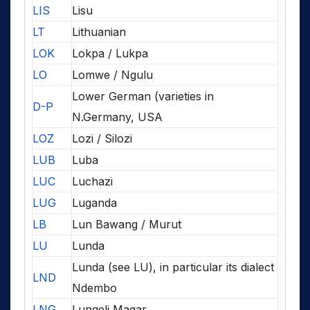
LIS
Lisu
LT
Lithuanian
LOK
Lokpa / Lukpa
LO
Lomwe / Ngulu
Lower German (varieties in
D-P
N.Germany, USA
LOZ
Lozi / Silozi
LUB
Luba
LUC
Luchazi
LUG
Luganda
LB
Lun Bawang / Murut
LU
Lunda
Lunda (see LU), in particular its dialect
LND
Ndembo
LNG
Lungeli Magar