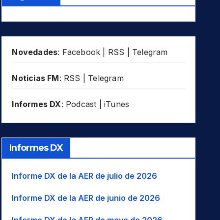
Novedades
:
Facebook
|
RSS
|
Telegram
Noticias FM
:
RSS
|
Telegram
Informes DX
:
Podcast
|
iTunes
Informes DX
Informe DX de la AER de julio de 2026
Informe DX de la AER de junio de 2026
Informe DX de la AER de mayo de 2026