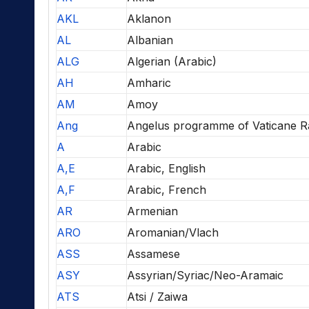
AKL
Aklanon
AL
Albanian
ALG
Algerian (Arabic)
AH
Amharic
AM
Amoy
Ang
Angelus programme of Vaticane R
A
Arabic
A,E
Arabic, English
A,F
Arabic, French
AR
Armenian
ARO
Aromanian/Vlach
ASS
Assamese
ASY
Assyrian/Syriac/Neo-Aramaic
ATS
Atsi / Zaiwa