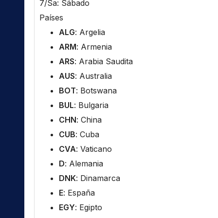
7/Sa: Sábado
Países
ALG
: Argelia
ARM
: Armenia
ARS
: Arabia Saudita
AUS
: Australia
BOT
: Botswana
BUL
: Bulgaria
CHN
: China
CUB
: Cuba
CVA
: Vaticano
D
: Alemania
DNK
: Dinamarca
E
: España
EGY
: Egipto