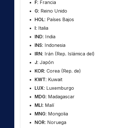
F
: Francia
G
: Reino Unido
HOL
: Países Bajos
I
: Italia
IND
: India
INS
: Indonesia
IRN
: Irán (Rep. Islámica del)
J
: Japón
KOR
: Corea (Rep. de)
KWT
: Kuwait
LUX
: Luxemburgo
MDG
: Madagascar
MLI
: Malí
MNG
: Mongolia
NOR
: Noruega