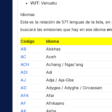
VUT
: Vanuatu
Idiomas
Esta es la relación de 571 lenguas de la lista, e
buscará las emisiones que hay en ese idioma
en
Código
Idioma
AB
Abkhaz
AC
Aceh
ACH
Achang / Ngac'ang
ADI
Adi
AJ
Adja / Aja-Gbe
AD
Adygea / Adyghe / Circassian
AFA
Afar
AF
Afrikaans
AK
Akha