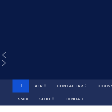
Saltar
al
contenido
AER
CONTACTAR
DIEXI
S500
SITIO
TIENDA +