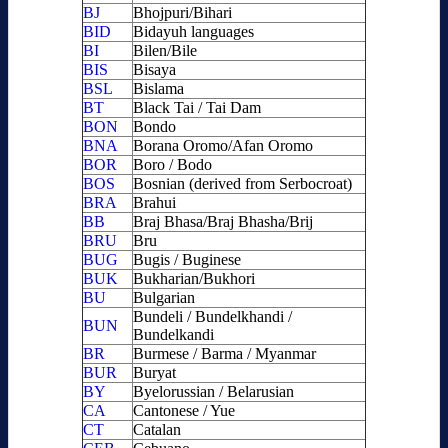
BJ
Bhojpuri/Bihari
BID
Bidayuh languages
BI
Bilen/Bile
BIS
Bisaya
BSL
Bislama
BT
Black Tai / Tai Dam
BON
Bondo
BNA
Borana Oromo/Afan Oromo
BOR
Boro / Bodo
BOS
Bosnian (derived from Serbocroat)
BRA
Brahui
BB
Braj Bhasa/Braj Bhasha/Brij
BRU
Bru
BUG
Bugis / Buginese
BUK
Bukharian/Bukhori
BU
Bulgarian
Bundeli / Bundelkhandi /
BUN
Bundelkandi
BR
Burmese / Barma / Myanmar
BUR
Buryat
BY
Byelorussian / Belarusian
CA
Cantonese / Yue
CT
Catalan