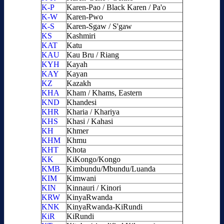
K-P
Karen-Pao / Black Karen / Pa'o
K-W
Karen-Pwo
K-S
Karen-Sgaw / S'gaw
KS
Kashmiri
KAT
Katu
KAU
Kau Bru / Riang
KYH
Kayah
KAY
Kayan
KZ
Kazakh
KHA
Kham / Khams, Eastern
KND
Khandesi
KHR
Kharia / Khariya
KHS
Khasi / Kahasi
KH
Khmer
KHM
Khmu
KHT
Khota
KK
KiKongo/Kongo
KMB
Kimbundu/Mbundu/Luanda
KIM
Kimwani
KIN
Kinnauri / Kinori
KRW
KinyaRwanda
KNK
KinyaRwanda-KiRundi
KiR
KiRundi