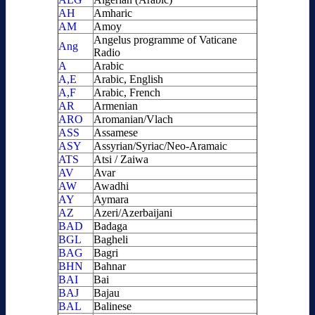
AH
Amharic
AM
Amoy
Angelus programme of Vaticane
Ang
Radio
A
Arabic
A,E
Arabic, English
A,F
Arabic, French
AR
Armenian
ARO
Aromanian/Vlach
ASS
Assamese
ASY
Assyrian/Syriac/Neo-Aramaic
ATS
Atsi / Zaiwa
AV
Avar
AW
Awadhi
AY
Aymara
AZ
Azeri/Azerbaijani
BAD
Badaga
BGL
Bagheli
BAG
Bagri
BHN
Bahnar
BAI
Bai
BAJ
Bajau
BAL
Balinese