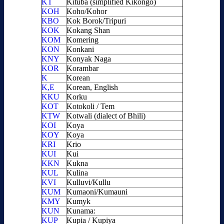
KT
Kituba (simplified Kikongo)
KOH
Koho/Kohor
KBO
Kok Borok/Tripuri
KOK
Kokang Shan
KOM
Komering
KON
Konkani
KNY
Konyak Naga
KOR
Korambar
K
Korean
K,E
Korean, English
KKU
Korku
KOT
Kotokoli / Tem
KTW
Kotwali (dialect of Bhili)
KOI
Koya
KOY
Koya
KRI
Krio
KUI
Kui
KKN
Kukna
KUL
Kulina
KVI
Kulluvi/Kullu
KUM
Kumaoni/Kumauni
KMY
Kumyk
KUN
Kunama:
KUP
Kupia / Kupiya