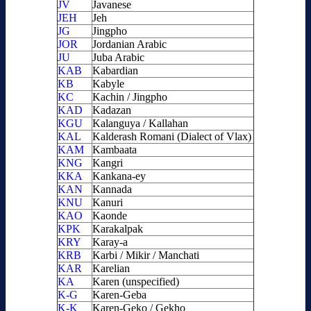
JV
Javanese
JEH
Jeh
JG
Jingpho
JOR
Jordanian Arabic
JU
Juba Arabic
KAB
Kabardian
KB
Kabyle
KC
Kachin / Jingpho
KAD
Kadazan
KGU
Kalanguya / Kallahan
KAL
Kalderash Romani (Dialect of Vlax)
KAM
Kambaata
KNG
Kangri
KKA
Kankana-ey
KAN
Kannada
KNU
Kanuri
KAO
Kaonde
KPK
Karakalpak
KRY
Karay-a
KRB
Karbi / Mikir / Manchati
KAR
Karelian
KA
Karen (unspecified)
K-G
Karen-Geba
K-K
Karen-Geko / Gekho