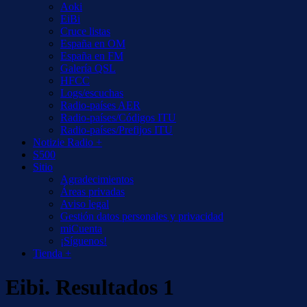
Aoki
EiBi
Cruce listas
España en OM
España en FM
Galería QSL
HFCC
Logs/escuchas
Radio-países AER
Radio-países/Códigos ITU
Radio-países/Prefijos ITU
Notizie Radio +
S500
Sitio
Agradecimientos
Áreas privadas
Aviso legal
Gestión datos personales y privacidad
miCuenta
¡Síguenos!
Tienda +
Eibi. Resultados 1