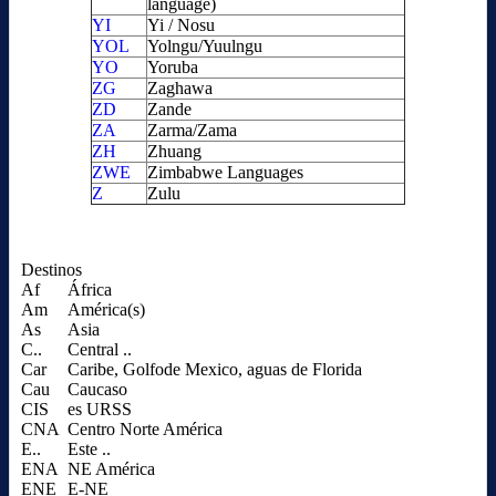
language)
YI
Yi / Nosu
YOL
Yolngu/Yuulngu
YO
Yoruba
ZG
Zaghawa
ZD
Zande
ZA
Zarma/Zama
ZH
Zhuang
ZWE
Zimbabwe Languages
Z
Zulu
Destinos
Af
África
Am
América(s)
As
Asia
C..
Central ..
Car
Caribe, Golfode Mexico, aguas de Florida
Cau
Caucaso
CIS
es URSS
CNA
Centro Norte América
E..
Este ..
ENA
NE América
ENE
E-NE