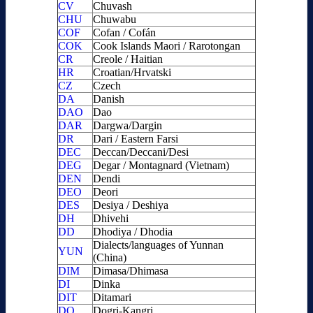
CV
Chuvash
CHU
Chuwabu
COF
Cofan / Cofán
COK
Cook Islands Maori / Rarotongan
CR
Creole / Haitian
HR
Croatian/Hrvatski
CZ
Czech
DA
Danish
DAO
Dao
DAR
Dargwa/Dargin
DR
Dari / Eastern Farsi
DEC
Deccan/Deccani/Desi
DEG
Degar / Montagnard (Vietnam)
DEN
Dendi
DEO
Deori
DES
Desiya / Deshiya
DH
Dhivehi
DD
Dhodiya / Dhodia
Dialects/languages of Yunnan
YUN
(China)
DIM
Dimasa/Dhimasa
DI
Dinka
DIT
Ditamari
DO
Dogri-Kangri