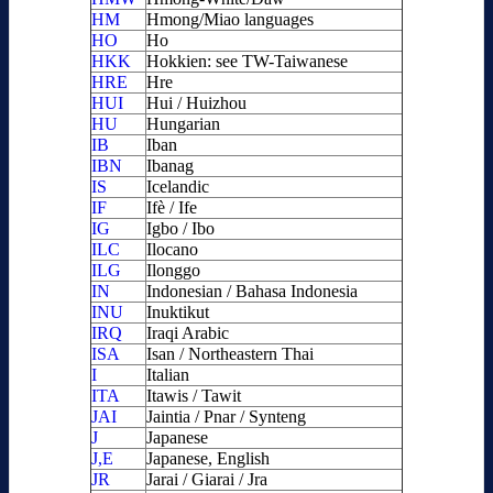
HM
Hmong/Miao languages
HO
Ho
HKK
Hokkien: see TW-Taiwanese
HRE
Hre
HUI
Hui / Huizhou
HU
Hungarian
IB
Iban
IBN
Ibanag
IS
Icelandic
IF
Ifè / Ife
IG
Igbo / Ibo
ILC
Ilocano
ILG
Ilonggo
IN
Indonesian / Bahasa Indonesia
INU
Inuktikut
IRQ
Iraqi Arabic
ISA
Isan / Northeastern Thai
I
Italian
ITA
Itawis / Tawit
JAI
Jaintia / Pnar / Synteng
J
Japanese
J,E
Japanese, English
JR
Jarai / Giarai / Jra