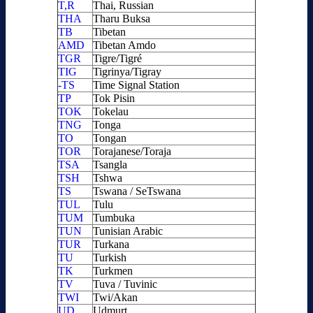
T,R
Thai, Russian
THA
Tharu Buksa
TB
Tibetan
AMD
Tibetan Amdo
TGR
Tigre/Tigré
TIG
Tigrinya/Tigray
-TS
Time Signal Station
TP
Tok Pisin
TOK
Tokelau
TNG
Tonga
TO
Tongan
TOR
Torajanese/Toraja
TSA
Tsangla
TSH
Tshwa
TS
Tswana / SeTswana
TUL
Tulu
TUM
Tumbuka
TUN
Tunisian Arabic
TUR
Turkana
TU
Turkish
TK
Turkmen
TV
Tuva / Tuvinic
TWI
Twi/Akan
UD
Udmurt