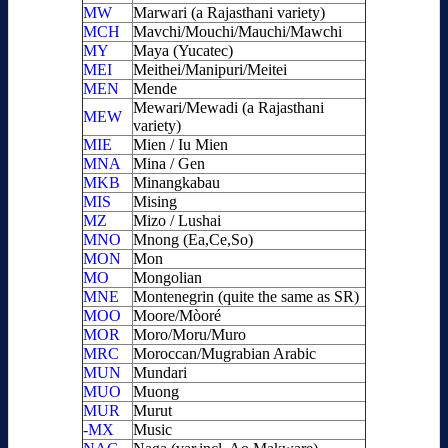
MW
Marwari (a Rajasthani variety)
MCH
Mavchi/Mouchi/Mauchi/Mawchi
MY
Maya (Yucatec)
MEI
Meithei/Manipuri/Meitei
MEN
Mende
Mewari/Mewadi (a Rajasthani
MEW
variety)
MIE
Mien / Iu Mien
MNA
Mina / Gen
MKB
Minangkabau
MIS
Mising
MZ
Mizo / Lushai
MNO
Mnong (Ea,Ce,So)
MON
Mon
MO
Mongolian
MNE
Montenegrin (quite the same as SR)
MOO
Moore/Mòoré
MOR
Moro/Moru/Muro
MRC
Moroccan/Mugrabian Arabic
MUN
Mundari
MUO
Muong
MUR
Murut
-MX
Music