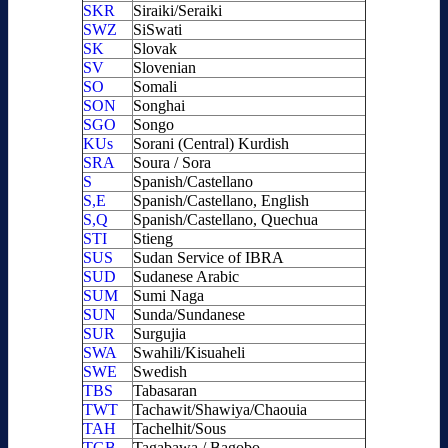
SKR
Siraiki/Seraiki
SWZ
SiSwati
SK
Slovak
SV
Slovenian
SO
Somali
SON
Songhai
SGO
Songo
KUs
Sorani (Central) Kurdish
SRA
Soura / Sora
S
Spanish/Castellano
S,E
Spanish/Castellano, English
S,Q
Spanish/Castellano, Quechua
STI
Stieng
SUS
Sudan Service of IBRA
SUD
Sudanese Arabic
SUM
Sumi Naga
SUN
Sunda/Sundanese
SUR
Surgujia
SWA
Swahili/Kisuaheli
SWE
Swedish
TBS
Tabasaran
TWT
Tachawit/Shawiya/Chaouia
TAH
Tachelhit/Sous
TGB
Tagabawa / Bagobo