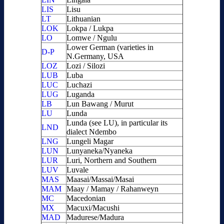
LIS
Lisu
LT
Lithuanian
LOK
Lokpa / Lukpa
LO
Lomwe / Ngulu
Lower German (varieties in
D-P
N.Germany, USA
LOZ
Lozi / Silozi
LUB
Luba
LUC
Luchazi
LUG
Luganda
LB
Lun Bawang / Murut
LU
Lunda
Lunda (see LU), in particular its
LND
dialect Ndembo
LNG
Lungeli Magar
LUN
Lunyaneka/Nyaneka
LUR
Luri, Northern and Southern
LUV
Luvale
MAS
Maasai/Massai/Masai
MAM
Maay / Mamay / Rahanweyn
MC
Macedonian
MX
Macuxi/Macushi
MAD
Madurese/Madura