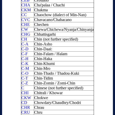
CEB
Cebuano
CHA
Cha'palaa / Chachi
CKM
Chakma
CC
Chaochow (dialect of Min-Nan)
CVC
Chavacano/Chabacano
CHE
Chechen
CW
Chewa/Chichewa/Nyanja/Chinyanja
CHG
Chhattisgarhi
CH
Chin (not further specified)
C-A
Chin-Asho
C-D
Chin-Daai:
C-F
Chin-Falam / Halam
C-H
Chin-Haka
C-K
Chin-Khumi
C-M
Chin-Mro
C-O
Chin-Thado / Thadou-Kuki
C-T
Chin-Tidim
C-Z
Chin-Zomin / Zomi-Chin
C
Chinese (not further specified)
CHI
Chitrali / Khowar
CKW
Chokwe
CD
Chowdary/Chaudhry/Chodri
CHR
Chrau
CRU
Chru