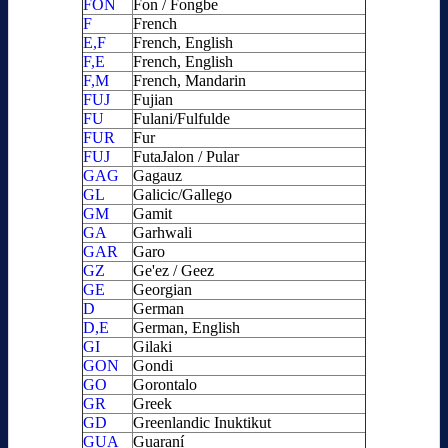
FON
Fon / Fongbe
F
French
E,F
French, English
F,E
French, English
F,M
French, Mandarin
FUJ
Fujian
FU
Fulani/Fulfulde
FUR
Fur
FUJ
FutaJalon / Pular
GAG
Gagauz
GL
Galicic/Gallego
GM
Gamit
GA
Garhwali
GAR
Garo
GZ
Ge'ez / Geez
GE
Georgian
D
German
D,E
German, English
GI
Gilaki
GON
Gondi
GO
Gorontalo
GR
Greek
GD
Greenlandic Inuktikut
GUA
Guaraní