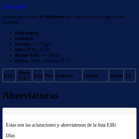
Volver atrás
Se han encontrado
0 emisiones
que responden a los siguientes
criterios:
País origen
:
Emisora
:
Idioma
: OG Ogan
Hora UTC
: 0330
Rango kHz
: 0 - 30000
Orden
: KHz, emisora, UTC
Hora
KHz
Días
País
Emisora
Idioma
Zonas
Tx
UTC
Abreviaturas
Estas son las aclaraciones y abreviatruras de la lista EiBi
Días