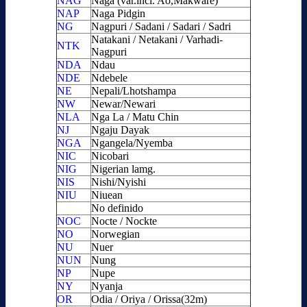
NAG
Naga (var.incl. Ao,Makware)
NAP
Naga Pidgin
NG
Nagpuri / Sadani / Sadari / Sadri
Natakani / Netakani / Varhadi-
NTK
Nagpuri
NDA
Ndau
NDE
Ndebele
NE
Nepali/Lhotshampa
NW
Newar/Newari
NLA
Nga La / Matu Chin
NJ
Ngaju Dayak
NGA
Ngangela/Nyemba
NIC
Nicobari
NIG
Nigerian lamg.
NIS
Nishi/Nyishi
NIU
Niuean
No definido
NOC
Nocte / Nockte
NO
Norwegian
NU
Nuer
NUN
Nung
NP
Nupe
NY
Nyanja
OR
Odia / Oriya / Orissa(32m)