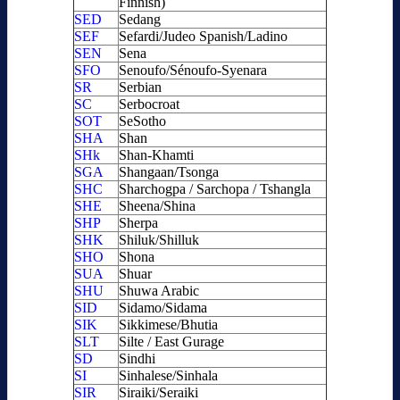
Finnish)
SED
Sedang
SEF
Sefardi/Judeo Spanish/Ladino
SEN
Sena
SFO
Senoufo/Sénoufo-Syenara
SR
Serbian
SC
Serbocroat
SOT
SeSotho
SHA
Shan
SHk
Shan-Khamti
SGA
Shangaan/Tsonga
SHC
Sharchogpa / Sarchopa / Tshangla
SHE
Sheena/Shina
SHP
Sherpa
SHK
Shiluk/Shilluk
SHO
Shona
SUA
Shuar
SHU
Shuwa Arabic
SID
Sidamo/Sidama
SIK
Sikkimese/Bhutia
SLT
Silte / East Gurage
SD
Sindhi
SI
Sinhalese/Sinhala
SIR
Siraiki/Seraiki