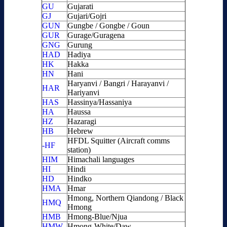
GU
Gujarati
GJ
Gujari/Gojri
GUN
Gungbe / Gongbe / Goun
GUR
Gurage/Guragena
GNG
Gurung
HAD
Hadiya
HK
Hakka
HN
Hani
Haryanvi / Bangri / Harayanvi /
HAR
Hariyanvi
HAS
Hassinya/Hassaniya
HA
Haussa
HZ
Hazaragi
HB
Hebrew
HFDL Squitter (Aircraft comms
-HF
station)
HIM
Himachali languages
HI
Hindi
HD
Hindko
HMA
Hmar
Hmong, Northern Qiandong / Black
HMQ
Hmong
HMB
Hmong-Blue/Njua
HMW
Hmong-White/Daw