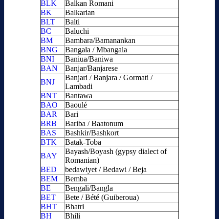
BLK
Balkan Romani
BK
Balkarian
BLT
Balti
BC
Baluchi
BM
Bambara/Bamanankan
BNG
Bangala / Mbangala
BNI
Baniua/Baniwa
BAN
Banjar/Banjarese
Banjari / Banjara / Gormati /
BNJ
Lambadi
BNT
Bantawa
BAO
Baoulé
BAR
Bari
BRB
Bariba / Baatonum
BAS
Bashkir/Bashkort
BTK
Batak-Toba
Bayash/Boyash (gypsy dialect of
BAY
Romanian)
BED
bedawiyet / Bedawi / Beja
BEM
Bemba
BE
Bengali/Bangla
BET
Bete / Bété (Guiberoua)
BHT
Bhatri
BH
Bhili