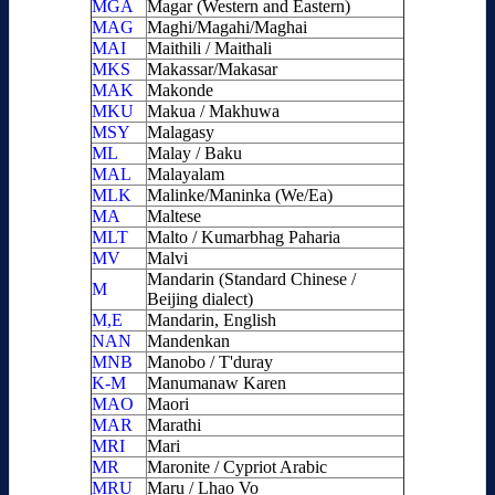
MGA
Magar (Western and Eastern)
MAG
Maghi/Magahi/Maghai
MAI
Maithili / Maithali
MKS
Makassar/Makasar
MAK
Makonde
MKU
Makua / Makhuwa
MSY
Malagasy
ML
Malay / Baku
MAL
Malayalam
MLK
Malinke/Maninka (We/Ea)
MA
Maltese
MLT
Malto / Kumarbhag Paharia
MV
Malvi
Mandarin (Standard Chinese /
M
Beijing dialect)
M,E
Mandarin, English
NAN
Mandenkan
MNB
Manobo / T'duray
K-M
Manumanaw Karen
MAO
Maori
MAR
Marathi
MRI
Mari
MR
Maronite / Cypriot Arabic
MRU
Maru / Lhao Vo