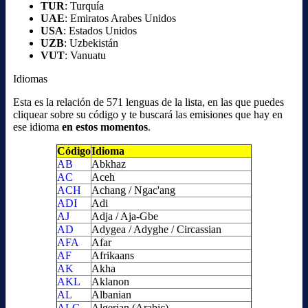
TUR
: Turquía
UAE
: Emiratos Arabes Unidos
USA
: Estados Unidos
UZB
: Uzbekistán
VUT
: Vanuatu
Idiomas
Esta es la relación de 571 lenguas de la lista, en las que puedes
cliquear sobre su código y te buscará las emisiones que hay en
ese idioma
en estos momentos
.
Código
Idioma
AB
Abkhaz
AC
Aceh
ACH
Achang / Ngac'ang
ADI
Adi
AJ
Adja / Aja-Gbe
AD
Adygea / Adyghe / Circassian
AFA
Afar
AF
Afrikaans
AK
Akha
AKL
Aklanon
AL
Albanian
ALG
Algerian (Arabic)