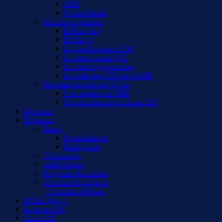
AER
Notizie Radio
Mandar novedades
El Dial (fm)
El Dial (i)
La lista España en FM
La lista Galería QSL
La lista Logs/escuchas
Los informes DX de la AER
Reportar escucha en OC de
Una emisión de REE
Uno de nuestros informes DX
Diexismo
Diplomas
Bases
Procedimiento
Radiopaíses
Clsificación
misDiplomas
Preguntas frecuentes
Solicitud de diploma
– Consulta diploma
El Dial (fm) +
Informes DX
Listas DX