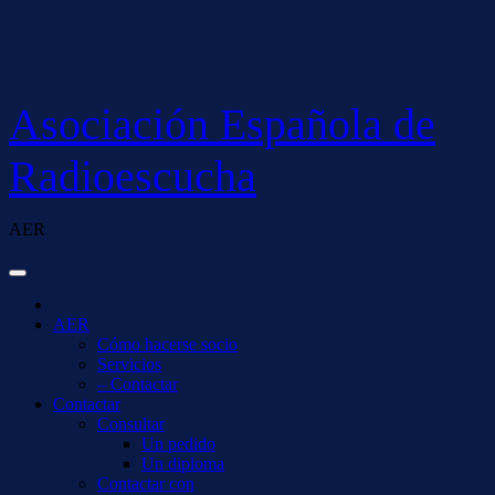
Saltar
al
contenido
Asociación Española de
Radioescucha
AER
AER
Cómo hacerse socio
Servicios
– Contactar
Contactar
Consultar
Un pedido
Un diploma
Contactar con