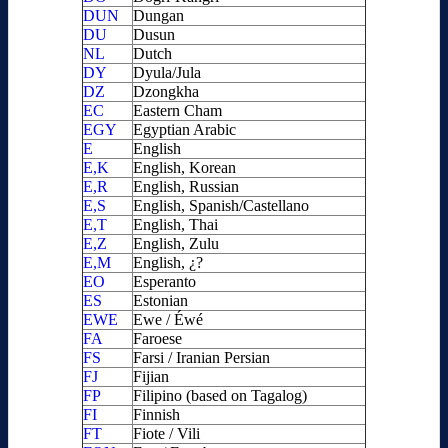
DUN
Dungan
DU
Dusun
NL
Dutch
DY
Dyula/Jula
DZ
Dzongkha
EC
Eastern Cham
EGY
Egyptian Arabic
E
English
E,K
English, Korean
E,R
English, Russian
E,S
English, Spanish/Castellano
E,T
English, Thai
E,Z
English, Zulu
E,M
English, ¿?
EO
Esperanto
ES
Estonian
EWE
Ewe / Éwé
FA
Faroese
FS
Farsi / Iranian Persian
FJ
Fijian
FP
Filipino (based on Tagalog)
FI
Finnish
FT
Fiote / Vili