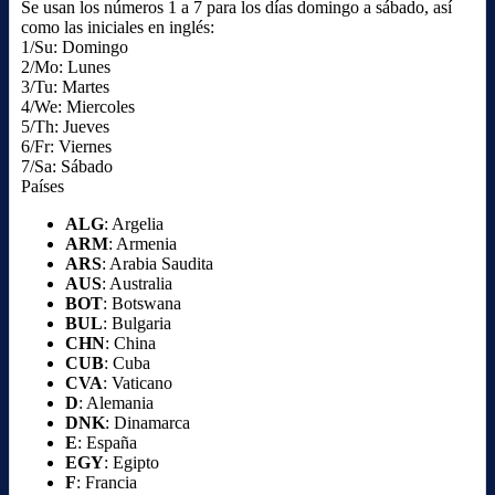
Se usan los números 1 a 7 para los días domingo a sábado, así
como las iniciales en inglés:
1/Su: Domingo
2/Mo: Lunes
3/Tu: Martes
4/We: Miercoles
5/Th: Jueves
6/Fr: Viernes
7/Sa: Sábado
Países
ALG
: Argelia
ARM
: Armenia
ARS
: Arabia Saudita
AUS
: Australia
BOT
: Botswana
BUL
: Bulgaria
CHN
: China
CUB
: Cuba
CVA
: Vaticano
D
: Alemania
DNK
: Dinamarca
E
: España
EGY
: Egipto
F
: Francia