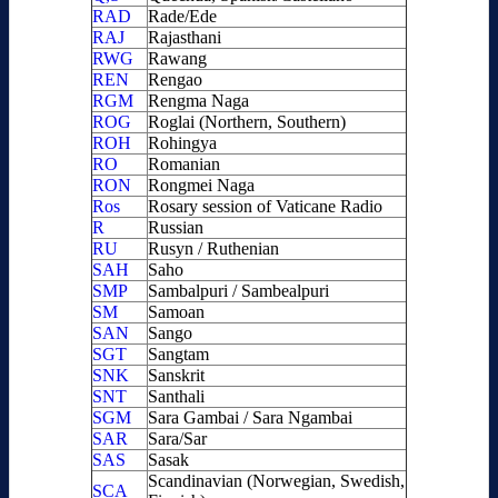
RAD
Rade/Ede
RAJ
Rajasthani
RWG
Rawang
REN
Rengao
RGM
Rengma Naga
ROG
Roglai (Northern, Southern)
ROH
Rohingya
RO
Romanian
RON
Rongmei Naga
Ros
Rosary session of Vaticane Radio
R
Russian
RU
Rusyn / Ruthenian
SAH
Saho
SMP
Sambalpuri / Sambealpuri
SM
Samoan
SAN
Sango
SGT
Sangtam
SNK
Sanskrit
SNT
Santhali
SGM
Sara Gambai / Sara Ngambai
SAR
Sara/Sar
SAS
Sasak
Scandinavian (Norwegian, Swedish,
SCA