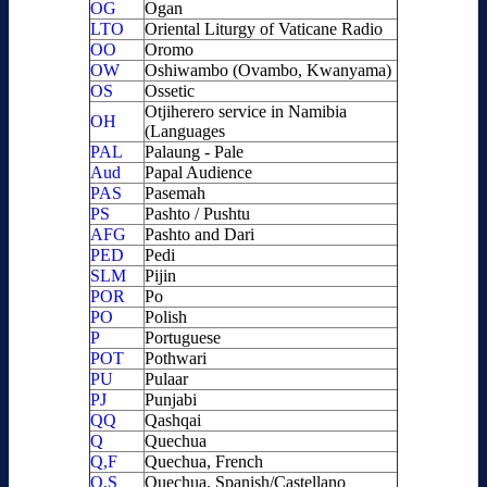
OG
Ogan
LTO
Oriental Liturgy of Vaticane Radio
OO
Oromo
OW
Oshiwambo (Ovambo, Kwanyama)
OS
Ossetic
Otjiherero service in Namibia
OH
(Languages
PAL
Palaung - Pale
Aud
Papal Audience
PAS
Pasemah
PS
Pashto / Pushtu
AFG
Pashto and Dari
PED
Pedi
SLM
Pijin
POR
Po
PO
Polish
P
Portuguese
POT
Pothwari
PU
Pulaar
PJ
Punjabi
QQ
Qashqai
Q
Quechua
Q,F
Quechua, French
Q,S
Quechua, Spanish/Castellano