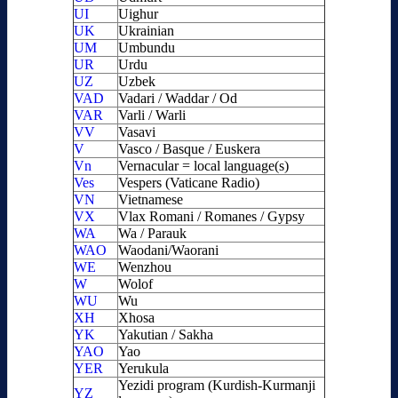
UI
Uighur
UK
Ukrainian
UM
Umbundu
UR
Urdu
UZ
Uzbek
VAD
Vadari / Waddar / Od
VAR
Varli / Warli
VV
Vasavi
V
Vasco / Basque / Euskera
Vn
Vernacular = local language(s)
Ves
Vespers (Vaticane Radio)
VN
Vietnamese
VX
Vlax Romani / Romanes / Gypsy
WA
Wa / Parauk
WAO
Waodani/Waorani
WE
Wenzhou
W
Wolof
WU
Wu
XH
Xhosa
YK
Yakutian / Sakha
YAO
Yao
YER
Yerukula
Yezidi program (Kurdish-Kurmanji
YZ