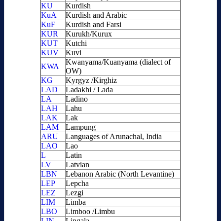
KU
Kurdish
KuA
Kurdish and Arabic
KuF
Kurdish and Farsi
KUR
Kurukh/Kurux
KUT
Kutchi
KUV
Kuvi
Kwanyama/Kuanyama (dialect of
KWA
OW)
KG
Kyrgyz /Kirghiz
LAD
Ladakhi / Lada
LA
Ladino
LAH
Lahu
LAK
Lak
LAM
Lampung
ARU
Languages of Arunachal, India
LAO
Lao
L
Latin
LV
Latvian
LBN
Lebanon Arabic (North Levantine)
LEP
Lepcha
LEZ
Lezgi
LIM
Limba
LBO
Limboo /Limbu
LIN
Lingala