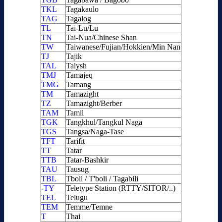
TKL
Tagakaulo
TAG
Tagalog
TL
Tai-Lu/Lu
TN
Tai-Nua/Chinese Shan
TW
Taiwanese/Fujian/Hokkien/Min Nan
TJ
Tajik
TAL
Talysh
TMJ
Tamajeq
TMG
Tamang
TM
Tamazight
TZ
Tamazight/Berber
TAM
Tamil
TGK
Tangkhul/Tangkul Naga
TGS
Tangsa/Naga-Tase
TFT
Tarifit
TT
Tatar
TTB
Tatar-Bashkir
TAU
Tausug
TBL
Tboli / T'boli / Tagabili
-TY
Teletype Station (RTTY/SITOR/..)
TEL
Telugu
TEM
Temme/Temne
T
Thai