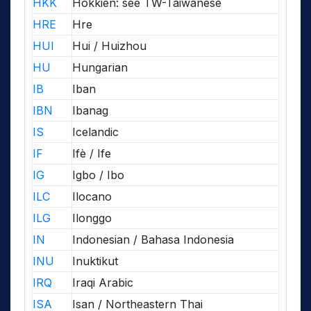
HKK
Hokkien: see TW-Taiwanese
HRE
Hre
HUI
Hui / Huizhou
HU
Hungarian
IB
Iban
IBN
Ibanag
IS
Icelandic
IF
Ifè / Ife
IG
Igbo / Ibo
ILC
Ilocano
ILG
Ilonggo
IN
Indonesian / Bahasa Indonesia
INU
Inuktikut
IRQ
Iraqi Arabic
ISA
Isan / Northeastern Thai