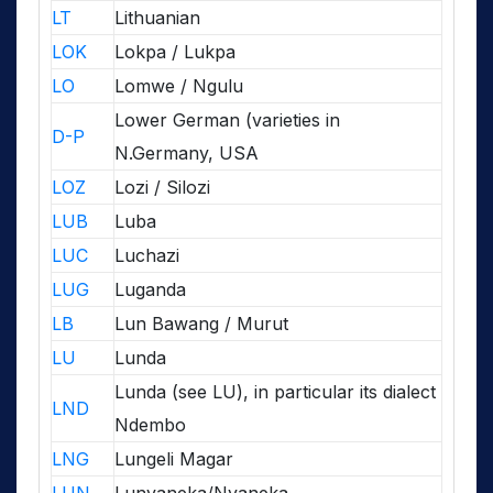
LT
Lithuanian
LOK
Lokpa / Lukpa
LO
Lomwe / Ngulu
Lower German (varieties in
D-P
N.Germany, USA
LOZ
Lozi / Silozi
LUB
Luba
LUC
Luchazi
LUG
Luganda
LB
Lun Bawang / Murut
LU
Lunda
Lunda (see LU), in particular its dialect
LND
Ndembo
LNG
Lungeli Magar