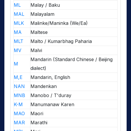
ML
Malay / Baku
MAL
Malayalam
MLK
Malinke/Maninka (We/Ea)
MA
Maltese
MLT
Malto / Kumarbhag Paharia
MV
Malvi
Mandarin (Standard Chinese / Beijing
M
dialect)
M,E
Mandarin, English
NAN
Mandenkan
MNB
Manobo / T'duray
K-M
Manumanaw Karen
MAO
Maori
MAR
Marathi