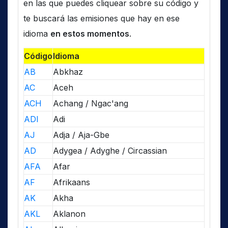
en las que puedes cliquear sobre su código y
te buscará las emisiones que hay en ese
idioma
en estos momentos
.
Código
Idioma
AB
Abkhaz
AC
Aceh
ACH
Achang / Ngac'ang
ADI
Adi
AJ
Adja / Aja-Gbe
AD
Adygea / Adyghe / Circassian
AFA
Afar
AF
Afrikaans
AK
Akha
AKL
Aklanon