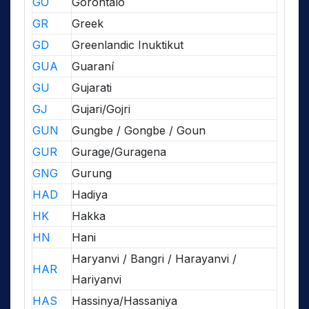
GO
Gorontalo
GR
Greek
GD
Greenlandic Inuktikut
GUA
Guaraní
GU
Gujarati
GJ
Gujari/Gojri
GUN
Gungbe / Gongbe / Goun
GUR
Gurage/Guragena
GNG
Gurung
HAD
Hadiya
HK
Hakka
HN
Hani
Haryanvi / Bangri / Harayanvi /
HAR
Hariyanvi
HAS
Hassinya/Hassaniya