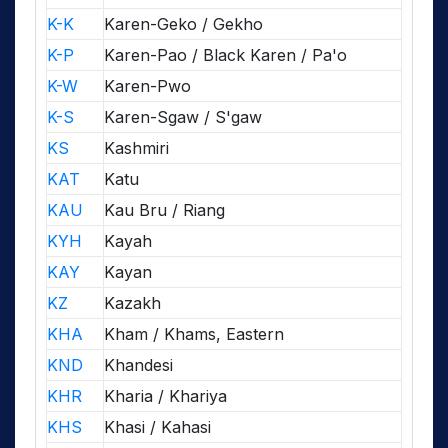
K-K
Karen-Geko / Gekho
K-P
Karen-Pao / Black Karen / Pa'o
K-W
Karen-Pwo
K-S
Karen-Sgaw / S'gaw
KS
Kashmiri
KAT
Katu
KAU
Kau Bru / Riang
KYH
Kayah
KAY
Kayan
KZ
Kazakh
KHA
Kham / Khams, Eastern
KND
Khandesi
KHR
Kharia / Khariya
KHS
Khasi / Kahasi