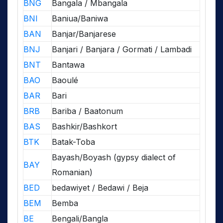
BNG
Bangala / Mbangala
BNI
Baniua/Baniwa
BAN
Banjar/Banjarese
BNJ
Banjari / Banjara / Gormati / Lambadi
BNT
Bantawa
BAO
Baoulé
BAR
Bari
BRB
Bariba / Baatonum
BAS
Bashkir/Bashkort
BTK
Batak-Toba
Bayash/Boyash (gypsy dialect of
BAY
Romanian)
BED
bedawiyet / Bedawi / Beja
BEM
Bemba
BE
Bengali/Bangla