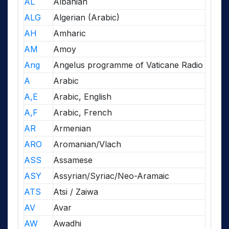
AL
Albanian
ALG
Algerian (Arabic)
AH
Amharic
AM
Amoy
Ang
Angelus programme of Vaticane Radio
A
Arabic
A,E
Arabic, English
A,F
Arabic, French
AR
Armenian
ARO
Aromanian/Vlach
ASS
Assamese
ASY
Assyrian/Syriac/Neo-Aramaic
ATS
Atsi / Zaiwa
AV
Avar
AW
Awadhi