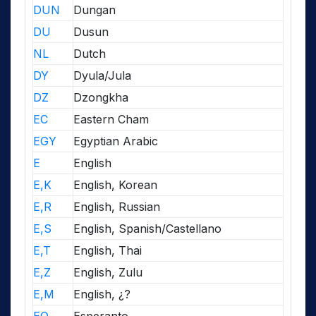
DUN
Dungan
DU
Dusun
NL
Dutch
DY
Dyula/Jula
DZ
Dzongkha
EC
Eastern Cham
EGY
Egyptian Arabic
E
English
E,K
English, Korean
E,R
English, Russian
E,S
English, Spanish/Castellano
E,T
English, Thai
E,Z
English, Zulu
E,M
English, ¿?