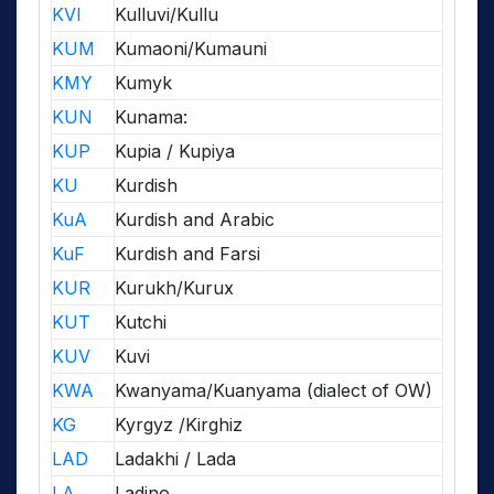
KVI
Kulluvi/Kullu
KUM
Kumaoni/Kumauni
KMY
Kumyk
KUN
Kunama:
KUP
Kupia / Kupiya
KU
Kurdish
KuA
Kurdish and Arabic
KuF
Kurdish and Farsi
KUR
Kurukh/Kurux
KUT
Kutchi
KUV
Kuvi
KWA
Kwanyama/Kuanyama (dialect of OW)
KG
Kyrgyz /Kirghiz
LAD
Ladakhi / Lada
LA
Ladino