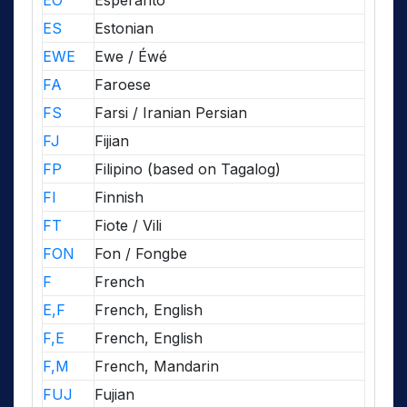
EO
Esperanto
ES
Estonian
EWE
Ewe / Éwé
FA
Faroese
FS
Farsi / Iranian Persian
FJ
Fijian
FP
Filipino (based on Tagalog)
FI
Finnish
FT
Fiote / Vili
FON
Fon / Fongbe
F
French
E,F
French, English
F,E
French, English
F,M
French, Mandarin
FUJ
Fujian