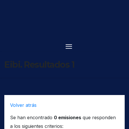
Saltar
al
contenido
Eibi. Resultados 1
Volver atrás
Se han encontrado
0 emisiones
que responden
a los siguientes criterios: