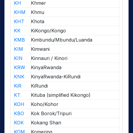
KH
Khmer
KHM
Khmu
KHT
Khota
KK
KiKongo/Kongo
KMB
Kimbundu/Mbundu/Luanda
KIM
Kimwani
KIN
Kinnauri / Kinori
KRW
KinyaRwanda
KNK
KinyaRwanda-KiRundi
KiR
KiRundi
KT
Kituba (simplified Kikongo)
KOH
Koho/Kohor
KBO
Kok Borok/Tripuri
KOK
Kokang Shan
KOM
Komering