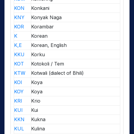
KON
Konkani
KNY
Konyak Naga
KOR
Korambar
K
Korean
K,E
Korean, English
KKU
Korku
KOT
Kotokoli / Tem
KTW
Kotwali (dialect of Bhili)
KOI
Koya
KOY
Koya
KRI
Krio
KUI
Kui
KKN
Kukna
KUL
Kulina