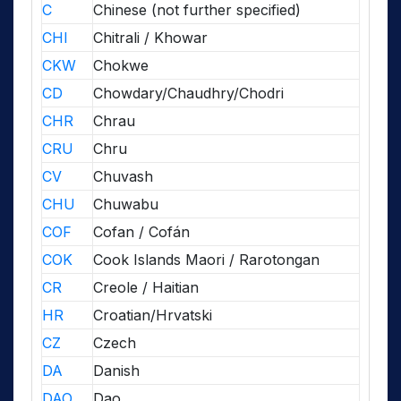
C
Chinese (not further specified)
CHI
Chitrali / Khowar
CKW
Chokwe
CD
Chowdary/Chaudhry/Chodri
CHR
Chrau
CRU
Chru
CV
Chuvash
CHU
Chuwabu
COF
Cofan / Cofán
COK
Cook Islands Maori / Rarotongan
CR
Creole / Haitian
HR
Croatian/Hrvatski
CZ
Czech
DA
Danish
DAO
Dao