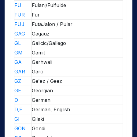
FU
Fulani/Fulfulde
FUR
Fur
FUJ
FutaJalon / Pular
GAG
Gagauz
GL
Galicic/Gallego
GM
Gamit
GA
Garhwali
GAR
Garo
GZ
Ge'ez / Geez
GE
Georgian
D
German
D,E
German, English
GI
Gilaki
GON
Gondi