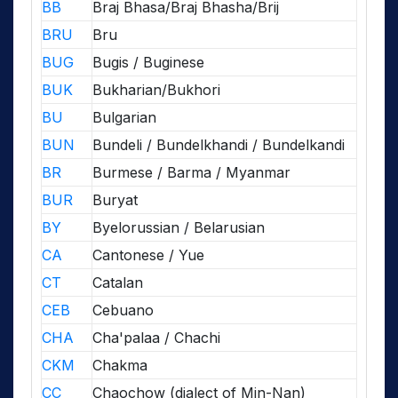
BB
Braj Bhasa/Braj Bhasha/Brij
BRU
Bru
BUG
Bugis / Buginese
BUK
Bukharian/Bukhori
BU
Bulgarian
BUN
Bundeli / Bundelkhandi / Bundelkandi
BR
Burmese / Barma / Myanmar
BUR
Buryat
BY
Byelorussian / Belarusian
CA
Cantonese / Yue
CT
Catalan
CEB
Cebuano
CHA
Cha'palaa / Chachi
CKM
Chakma
CC
Chaochow (dialect of Min-Nan)