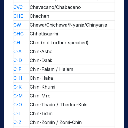
CVC
Chavacano/Chabacano
CHE
Chechen
CW
Chewa/Chichewa/Nyanja/Chinyanja
CHG
Chhattisgarhi
CH
Chin (not further specified)
C-A
Chin-Asho
C-D
Chin-Daai:
C-F
Chin-Falam / Halam
C-H
Chin-Haka
C-K
Chin-Khumi
C-M
Chin-Mro
C-O
Chin-Thado / Thadou-Kuki
C-T
Chin-Tidim
C-Z
Chin-Zomin / Zomi-Chin