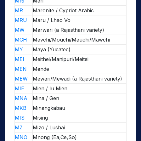
MRI
Mari
MR
Maronite / Cypriot Arabic
MRU
Maru / Lhao Vo
MW
Marwari (a Rajasthani variety)
MCH
Mavchi/Mouchi/Mauchi/Mawchi
MY
Maya (Yucatec)
MEI
Meithei/Manipuri/Meitei
MEN
Mende
MEW
Mewari/Mewadi (a Rajasthani variety)
MIE
Mien / Iu Mien
MNA
Mina / Gen
MKB
Minangkabau
MIS
Mising
MZ
Mizo / Lushai
MNO
Mnong (Ea,Ce,So)