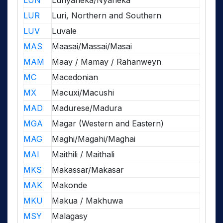
LUN
Lunyaneka/Nyaneka
LUR
Luri, Northern and Southern
LUV
Luvale
MAS
Maasai/Massai/Masai
MAM
Maay / Mamay / Rahanweyn
MC
Macedonian
MX
Macuxi/Macushi
MAD
Madurese/Madura
MGA
Magar (Western and Eastern)
MAG
Maghi/Magahi/Maghai
MAI
Maithili / Maithali
MKS
Makassar/Makasar
MAK
Makonde
MKU
Makua / Makhuwa
MSY
Malagasy