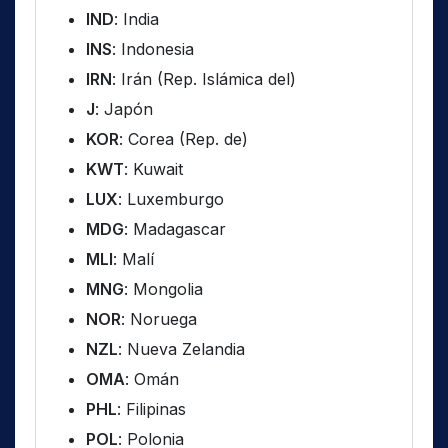
IND
: India
INS
: Indonesia
IRN
: Irán (Rep. Islámica del)
J
: Japón
KOR
: Corea (Rep. de)
KWT
: Kuwait
LUX
: Luxemburgo
MDG
: Madagascar
MLI
: Malí
MNG
: Mongolia
NOR
: Noruega
NZL
: Nueva Zelandia
OMA
: Omán
PHL
: Filipinas
POL
: Polonia