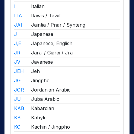
I
Italian
ITA
Itawis / Tawit
JAI
Jaintia / Pnar / Synteng
J
Japanese
J,E
Japanese, English
JR
Jarai / Giarai / Jra
JV
Javanese
JEH
Jeh
JG
Jingpho
JOR
Jordanian Arabic
JU
Juba Arabic
KAB
Kabardian
KB
Kabyle
KC
Kachin / Jingpho