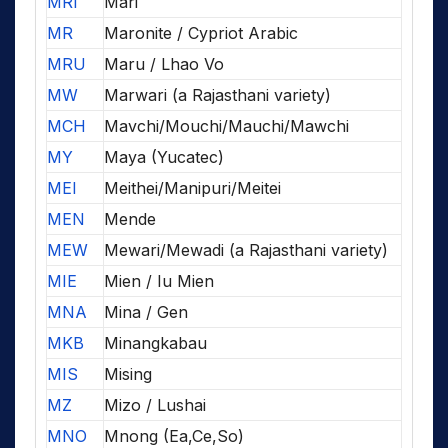
MRI
Mari
MR
Maronite / Cypriot Arabic
MRU
Maru / Lhao Vo
MW
Marwari (a Rajasthani variety)
MCH
Mavchi/Mouchi/Mauchi/Mawchi
MY
Maya (Yucatec)
MEI
Meithei/Manipuri/Meitei
MEN
Mende
MEW
Mewari/Mewadi (a Rajasthani variety)
MIE
Mien / Iu Mien
MNA
Mina / Gen
MKB
Minangkabau
MIS
Mising
MZ
Mizo / Lushai
MNO
Mnong (Ea,Ce,So)