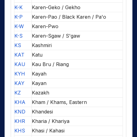
K-K
Karen-Geko / Gekho
K-P
Karen-Pao / Black Karen / Pa'o
K-W
Karen-Pwo
K-S
Karen-Sgaw / S'gaw
KS
Kashmiri
KAT
Katu
KAU
Kau Bru / Riang
KYH
Kayah
KAY
Kayan
KZ
Kazakh
KHA
Kham / Khams, Eastern
KND
Khandesi
KHR
Kharia / Khariya
KHS
Khasi / Kahasi