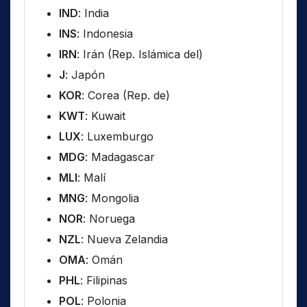
IND
: India
INS
: Indonesia
IRN
: Irán (Rep. Islámica del)
J
: Japón
KOR
: Corea (Rep. de)
KWT
: Kuwait
LUX
: Luxemburgo
MDG
: Madagascar
MLI
: Malí
MNG
: Mongolia
NOR
: Noruega
NZL
: Nueva Zelandia
OMA
: Omán
PHL
: Filipinas
POL
: Polonia