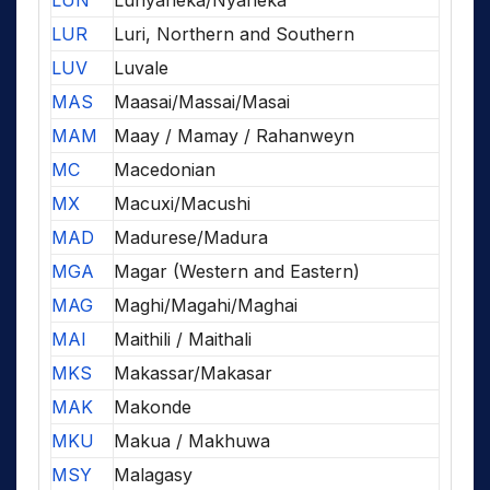
LUN
Lunyaneka/Nyaneka
LUR
Luri, Northern and Southern
LUV
Luvale
MAS
Maasai/Massai/Masai
MAM
Maay / Mamay / Rahanweyn
MC
Macedonian
MX
Macuxi/Macushi
MAD
Madurese/Madura
MGA
Magar (Western and Eastern)
MAG
Maghi/Magahi/Maghai
MAI
Maithili / Maithali
MKS
Makassar/Makasar
MAK
Makonde
MKU
Makua / Makhuwa
MSY
Malagasy