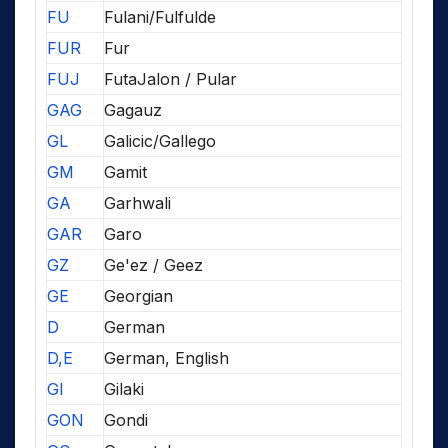
FU
Fulani/Fulfulde
FUR
Fur
FUJ
FutaJalon / Pular
GAG
Gagauz
GL
Galicic/Gallego
GM
Gamit
GA
Garhwali
GAR
Garo
GZ
Ge'ez / Geez
GE
Georgian
D
German
D,E
German, English
GI
Gilaki
GON
Gondi