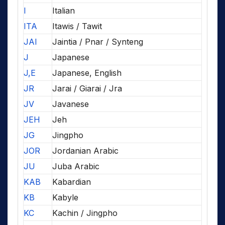
I
Italian
ITA
Itawis / Tawit
JAI
Jaintia / Pnar / Synteng
J
Japanese
J,E
Japanese, English
JR
Jarai / Giarai / Jra
JV
Javanese
JEH
Jeh
JG
Jingpho
JOR
Jordanian Arabic
JU
Juba Arabic
KAB
Kabardian
KB
Kabyle
KC
Kachin / Jingpho