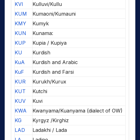
KVI
Kulluvi/Kullu
KUM
Kumaoni/Kumauni
KMY
Kumyk
KUN
Kunama:
KUP
Kupia / Kupiya
KU
Kurdish
KuA
Kurdish and Arabic
KuF
Kurdish and Farsi
KUR
Kurukh/Kurux
KUT
Kutchi
KUV
Kuvi
KWA
Kwanyama/Kuanyama (dialect of OW)
KG
Kyrgyz /Kirghiz
LAD
Ladakhi / Lada
LA
Ladino