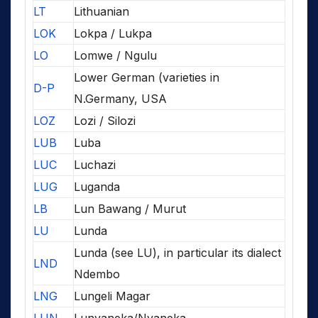
LT
Lithuanian
LOK
Lokpa / Lukpa
LO
Lomwe / Ngulu
Lower German (varieties in
D-P
N.Germany, USA
LOZ
Lozi / Silozi
LUB
Luba
LUC
Luchazi
LUG
Luganda
LB
Lun Bawang / Murut
LU
Lunda
Lunda (see LU), in particular its dialect
LND
Ndembo
LNG
Lungeli Magar