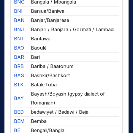
BNG
Bangala / Mbangala
BNI
Baniua/Baniwa
BAN
Banjar/Banjarese
BNJ
Banjari / Banjara / Gormati / Lambadi
BNT
Bantawa
BAO
Baoulé
BAR
Bari
BRB
Bariba / Baatonum
BAS
Bashkir/Bashkort
BTK
Batak-Toba
Bayash/Boyash (gypsy dialect of
BAY
Romanian)
BED
bedawiyet / Bedawi / Beja
BEM
Bemba
BE
Bengali/Bangla