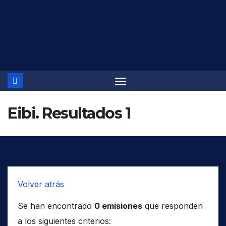
Saltar
al
contenido
Eibi. Resultados 1
Volver atrás
Se han encontrado
0 emisiones
que responden
a los siguientes criterios: