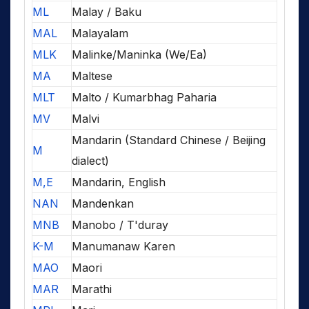
ML
Malay / Baku
MAL
Malayalam
MLK
Malinke/Maninka (We/Ea)
MA
Maltese
MLT
Malto / Kumarbhag Paharia
MV
Malvi
Mandarin (Standard Chinese / Beijing
M
dialect)
M,E
Mandarin, English
NAN
Mandenkan
MNB
Manobo / T'duray
K-M
Manumanaw Karen
MAO
Maori
MAR
Marathi