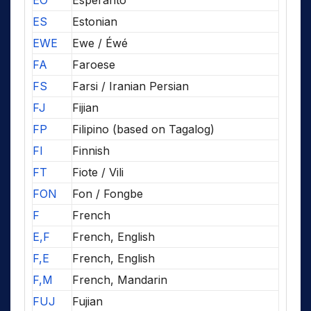
EO
Esperanto
ES
Estonian
EWE
Ewe / Éwé
FA
Faroese
FS
Farsi / Iranian Persian
FJ
Fijian
FP
Filipino (based on Tagalog)
FI
Finnish
FT
Fiote / Vili
FON
Fon / Fongbe
F
French
E,F
French, English
F,E
French, English
F,M
French, Mandarin
FUJ
Fujian