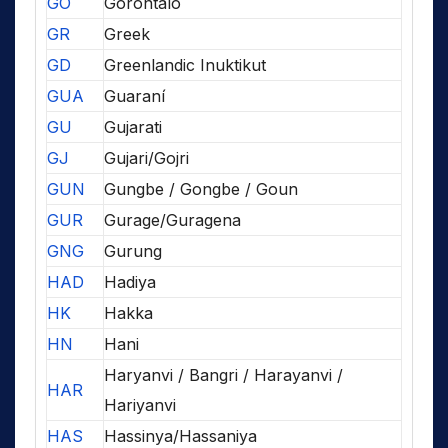
GO
Gorontalo
GR
Greek
GD
Greenlandic Inuktikut
GUA
Guaraní
GU
Gujarati
GJ
Gujari/Gojri
GUN
Gungbe / Gongbe / Goun
GUR
Gurage/Guragena
GNG
Gurung
HAD
Hadiya
HK
Hakka
HN
Hani
Haryanvi / Bangri / Harayanvi /
HAR
Hariyanvi
HAS
Hassinya/Hassaniya