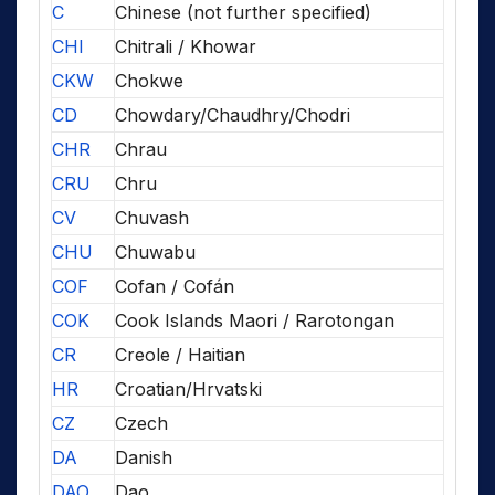
C
Chinese (not further specified)
CHI
Chitrali / Khowar
CKW
Chokwe
CD
Chowdary/Chaudhry/Chodri
CHR
Chrau
CRU
Chru
CV
Chuvash
CHU
Chuwabu
COF
Cofan / Cofán
COK
Cook Islands Maori / Rarotongan
CR
Creole / Haitian
HR
Croatian/Hrvatski
CZ
Czech
DA
Danish
DAO
Dao