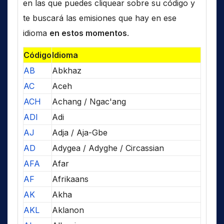
en las que puedes cliquear sobre su código y
te buscará las emisiones que hay en ese
idioma
en estos momentos
.
Código
Idioma
AB
Abkhaz
AC
Aceh
ACH
Achang / Ngac'ang
ADI
Adi
AJ
Adja / Aja-Gbe
AD
Adygea / Adyghe / Circassian
AFA
Afar
AF
Afrikaans
AK
Akha
AKL
Aklanon