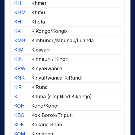
KH
Khmer
KHM
Khmu
KHT
Khota
KK
KiKongo/Kongo
KMB
Kimbundu/Mbundu/Luanda
KIM
Kimwani
KIN
Kinnauri / Kinori
KRW
KinyaRwanda
KNK
KinyaRwanda-KiRundi
KiR
KiRundi
KT
Kituba (simplified Kikongo)
KOH
Koho/Kohor
KBO
Kok Borok/Tripuri
KOK
Kokang Shan
KOM
Komering