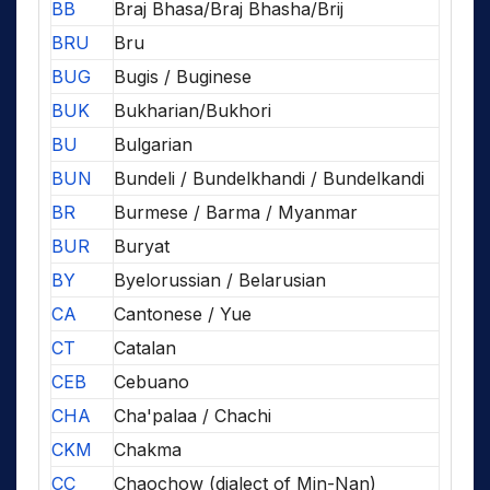
BB
Braj Bhasa/Braj Bhasha/Brij
BRU
Bru
BUG
Bugis / Buginese
BUK
Bukharian/Bukhori
BU
Bulgarian
BUN
Bundeli / Bundelkhandi / Bundelkandi
BR
Burmese / Barma / Myanmar
BUR
Buryat
BY
Byelorussian / Belarusian
CA
Cantonese / Yue
CT
Catalan
CEB
Cebuano
CHA
Cha'palaa / Chachi
CKM
Chakma
CC
Chaochow (dialect of Min-Nan)