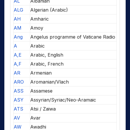
AL
Albanian
ALG
Algerian (Arabic)
AH
Amharic
AM
Amoy
Ang
Angelus programme of Vaticane Radio
A
Arabic
A,E
Arabic, English
A,F
Arabic, French
AR
Armenian
ARO
Aromanian/Vlach
ASS
Assamese
ASY
Assyrian/Syriac/Neo-Aramaic
ATS
Atsi / Zaiwa
AV
Avar
AW
Awadhi