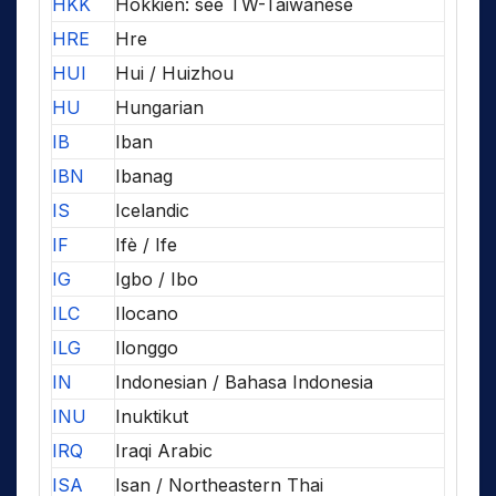
HKK
Hokkien: see TW-Taiwanese
HRE
Hre
HUI
Hui / Huizhou
HU
Hungarian
IB
Iban
IBN
Ibanag
IS
Icelandic
IF
Ifè / Ife
IG
Igbo / Ibo
ILC
Ilocano
ILG
Ilonggo
IN
Indonesian / Bahasa Indonesia
INU
Inuktikut
IRQ
Iraqi Arabic
ISA
Isan / Northeastern Thai