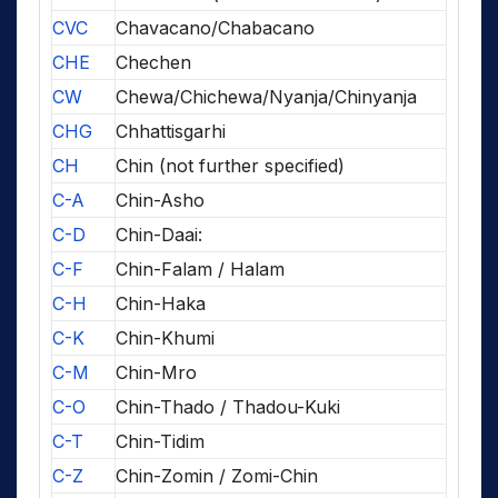
CVC
Chavacano/Chabacano
CHE
Chechen
CW
Chewa/Chichewa/Nyanja/Chinyanja
CHG
Chhattisgarhi
CH
Chin (not further specified)
C-A
Chin-Asho
C-D
Chin-Daai:
C-F
Chin-Falam / Halam
C-H
Chin-Haka
C-K
Chin-Khumi
C-M
Chin-Mro
C-O
Chin-Thado / Thadou-Kuki
C-T
Chin-Tidim
C-Z
Chin-Zomin / Zomi-Chin