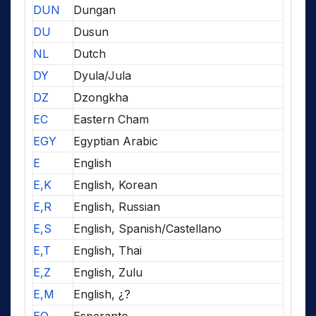
DUN
Dungan
DU
Dusun
NL
Dutch
DY
Dyula/Jula
DZ
Dzongkha
EC
Eastern Cham
EGY
Egyptian Arabic
E
English
E,K
English, Korean
E,R
English, Russian
E,S
English, Spanish/Castellano
E,T
English, Thai
E,Z
English, Zulu
E,M
English, ¿?