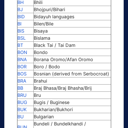
BH
Bhili
BJ
Bhojpuri/Bihari
BID
Bidayuh languages
BI
Bilen/Bile
BIS
Bisaya
BSL
Bislama
BT
Black Tai / Tai Dam
BON
Bondo
BNA
Borana Oromo/Afan Oromo
BOR
Boro / Bodo
BOS
Bosnian (derived from Serbocroat)
BRA
Brahui
BB
Braj Bhasa/Braj Bhasha/Brij
BRU
Bru
BUG
Bugis / Buginese
BUK
Bukharian/Bukhori
BU
Bulgarian
Bundeli / Bundelkhandi /
BUN