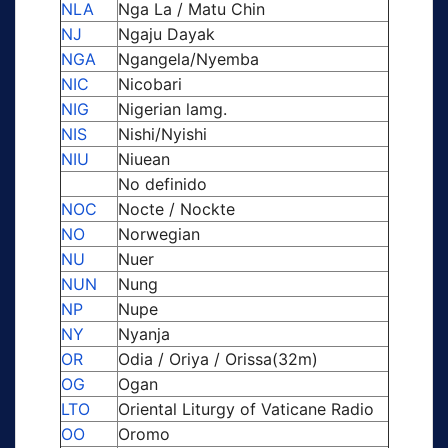
NLA
Nga La / Matu Chin
NJ
Ngaju Dayak
NGA
Ngangela/Nyemba
NIC
Nicobari
NIG
Nigerian lamg.
NIS
Nishi/Nyishi
NIU
Niuean
No definido
NOC
Nocte / Nockte
NO
Norwegian
NU
Nuer
NUN
Nung
NP
Nupe
NY
Nyanja
OR
Odia / Oriya / Orissa(32m)
OG
Ogan
LTO
Oriental Liturgy of Vaticane Radio
OO
Oromo