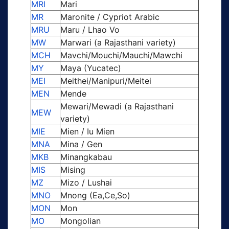
MRI
Mari
MR
Maronite / Cypriot Arabic
MRU
Maru / Lhao Vo
MW
Marwari (a Rajasthani variety)
MCH
Mavchi/Mouchi/Mauchi/Mawchi
MY
Maya (Yucatec)
MEI
Meithei/Manipuri/Meitei
MEN
Mende
Mewari/Mewadi (a Rajasthani
MEW
variety)
MIE
Mien / Iu Mien
MNA
Mina / Gen
MKB
Minangkabau
MIS
Mising
MZ
Mizo / Lushai
MNO
Mnong (Ea,Ce,So)
MON
Mon
MO
Mongolian