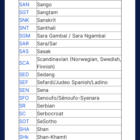
SAN
Sango
SGT
Sangtam
SNK
Sanskrit
SNT
Santhali
SGM
Sara Gambai / Sara Ngambai
SAR
Sara/Sar
SAS
Sasak
Scandinavian (Norwegian, Swedish,
SCA
Finnish)
SED
Sedang
SEF
Sefardi/Judeo Spanish/Ladino
SEN
Sena
SFO
Senoufo/Sénoufo-Syenara
SR
Serbian
SC
Serbocroat
SOT
SeSotho
SHA
Shan
SHk
Shan-Khamti