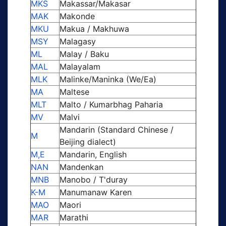
MKS
Makassar/Makasar
MAK
Makonde
MKU
Makua / Makhuwa
MSY
Malagasy
ML
Malay / Baku
MAL
Malayalam
MLK
Malinke/Maninka (We/Ea)
MA
Maltese
MLT
Malto / Kumarbhag Paharia
MV
Malvi
Mandarin (Standard Chinese /
M
Beijing dialect)
M,E
Mandarin, English
NAN
Mandenkan
MNB
Manobo / T'duray
K-M
Manumanaw Karen
MAO
Maori
MAR
Marathi