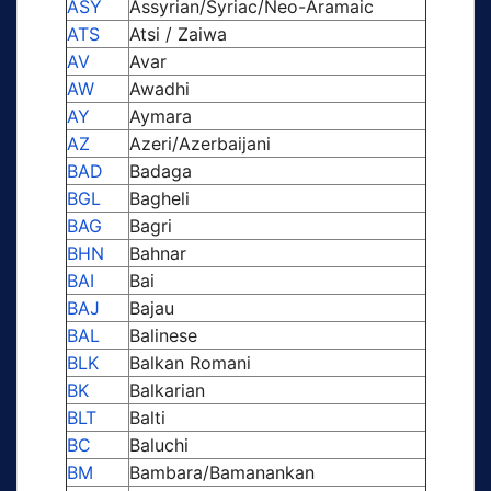
ASY
Assyrian/Syriac/Neo-Aramaic
ATS
Atsi / Zaiwa
AV
Avar
AW
Awadhi
AY
Aymara
AZ
Azeri/Azerbaijani
BAD
Badaga
BGL
Bagheli
BAG
Bagri
BHN
Bahnar
BAI
Bai
BAJ
Bajau
BAL
Balinese
BLK
Balkan Romani
BK
Balkarian
BLT
Balti
BC
Baluchi
BM
Bambara/Bamanankan