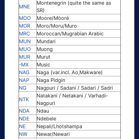
Montenegrin (quite the same as
MNE
SR)
MOO
Moore/Mòoré
MOR
Moro/Moru/Muro
MRC
Moroccan/Mugrabian Arabic
MUN
Mundari
MUO
Muong
MUR
Murut
-MX
Music
NAG
Naga (var.incl. Ao,Makware)
NAP
Naga Pidgin
NG
Nagpuri / Sadani / Sadari / Sadri
Natakani / Netakani / Varhadi-
NTK
Nagpuri
NDA
Ndau
NDE
Ndebele
NE
Nepali/Lhotshampa
NW
Newar/Newari