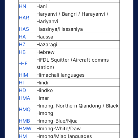
HN
Hani
Haryanvi / Bangri / Harayanvi /
HAR
Hariyanvi
HAS
Hassinya/Hassaniya
HA
Haussa
HZ
Hazaragi
HB
Hebrew
HFDL Squitter (Aircraft comms
-HF
station)
HIM
Himachali languages
HI
Hindi
HD
Hindko
HMA
Hmar
Hmong, Northern Qiandong / Black
HMQ
Hmong
HMB
Hmong-Blue/Njua
HMW
Hmong-White/Daw
HM
Hmong/Miao languages