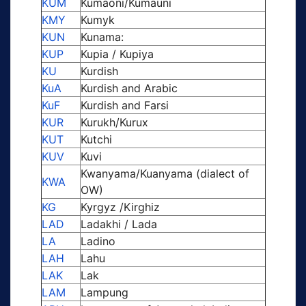
KUM
Kumaoni/Kumauni
KMY
Kumyk
KUN
Kunama:
KUP
Kupia / Kupiya
KU
Kurdish
KuA
Kurdish and Arabic
KuF
Kurdish and Farsi
KUR
Kurukh/Kurux
KUT
Kutchi
KUV
Kuvi
Kwanyama/Kuanyama (dialect of
KWA
OW)
KG
Kyrgyz /Kirghiz
LAD
Ladakhi / Lada
LA
Ladino
LAH
Lahu
LAK
Lak
LAM
Lampung