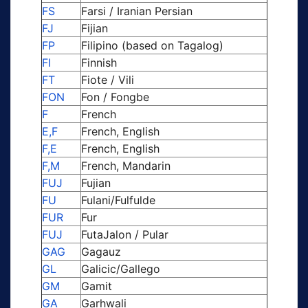
FS
Farsi / Iranian Persian
FJ
Fijian
FP
Filipino (based on Tagalog)
FI
Finnish
FT
Fiote / Vili
FON
Fon / Fongbe
F
French
E,F
French, English
F,E
French, English
F,M
French, Mandarin
FUJ
Fujian
FU
Fulani/Fulfulde
FUR
Fur
FUJ
FutaJalon / Pular
GAG
Gagauz
GL
Galicic/Gallego
GM
Gamit
GA
Garhwali