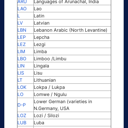
ARU
Languages of Arunachal, India
LAO
Lao
L
Latin
LV
Latvian
LBN
Lebanon Arabic (North Levantine)
LEP
Lepcha
LEZ
Lezgi
LIM
Limba
LBO
Limboo /Limbu
LIN
Lingala
LIS
Lisu
LT
Lithuanian
LOK
Lokpa / Lukpa
LO
Lomwe / Ngulu
Lower German (varieties in
D-P
N.Germany, USA
LOZ
Lozi / Silozi
LUB
Luba