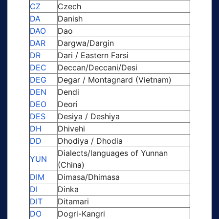
CZ
Czech
DA
Danish
DAO
Dao
DAR
Dargwa/Dargin
DR
Dari / Eastern Farsi
DEC
Deccan/Deccani/Desi
DEG
Degar / Montagnard (Vietnam)
DEN
Dendi
DEO
Deori
DES
Desiya / Deshiya
DH
Dhivehi
DD
Dhodiya / Dhodia
Dialects/languages of Yunnan
YUN
(China)
DIM
Dimasa/Dhimasa
DI
Dinka
DIT
Ditamari
DO
Dogri-Kangri