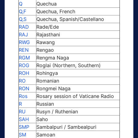
Q
Quechua
Q,F
Quechua, French
Q,S
Quechua, Spanish/Castellano
RAD
Rade/Ede
RAJ
Rajasthani
RWG
Rawang
REN
Rengao
RGM
Rengma Naga
ROG
Roglai (Northern, Southern)
ROH
Rohingya
RO
Romanian
RON
Rongmei Naga
Ros
Rosary session of Vaticane Radio
R
Russian
RU
Rusyn / Ruthenian
SAH
Saho
SMP
Sambalpuri / Sambealpuri
SM
Samoan