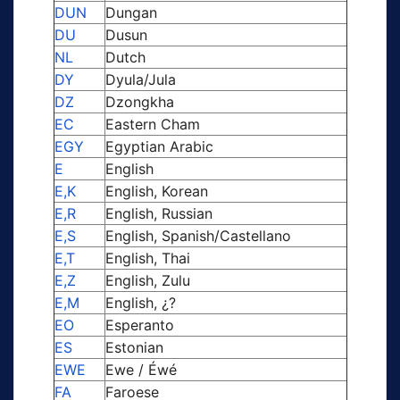
DUN
Dungan
DU
Dusun
NL
Dutch
DY
Dyula/Jula
DZ
Dzongkha
EC
Eastern Cham
EGY
Egyptian Arabic
E
English
E,K
English, Korean
E,R
English, Russian
E,S
English, Spanish/Castellano
E,T
English, Thai
E,Z
English, Zulu
E,M
English, ¿?
EO
Esperanto
ES
Estonian
EWE
Ewe / Éwé
FA
Faroese