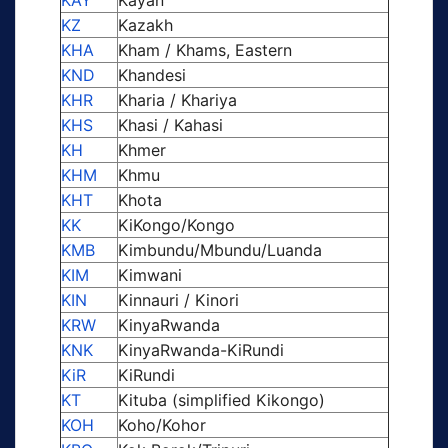
KAY
Kayan
KZ
Kazakh
KHA
Kham / Khams, Eastern
KND
Khandesi
KHR
Kharia / Khariya
KHS
Khasi / Kahasi
KH
Khmer
KHM
Khmu
KHT
Khota
KK
KiKongo/Kongo
KMB
Kimbundu/Mbundu/Luanda
KIM
Kimwani
KIN
Kinnauri / Kinori
KRW
KinyaRwanda
KNK
KinyaRwanda-KiRundi
KiR
KiRundi
KT
Kituba (simplified Kikongo)
KOH
Koho/Kohor