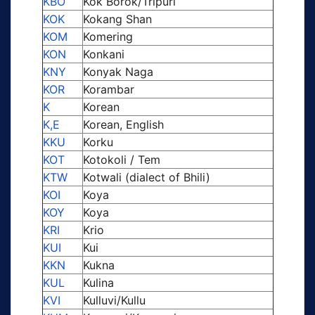
KBO
Kok Borok/Tripuri
KOK
Kokang Shan
KOM
Komering
KON
Konkani
KNY
Konyak Naga
KOR
Korambar
K
Korean
K,E
Korean, English
KKU
Korku
KOT
Kotokoli / Tem
KTW
Kotwali (dialect of Bhili)
KOI
Koya
KOY
Koya
KRI
Krio
KUI
Kui
KKN
Kukna
KUL
Kulina
KVI
Kulluvi/Kullu