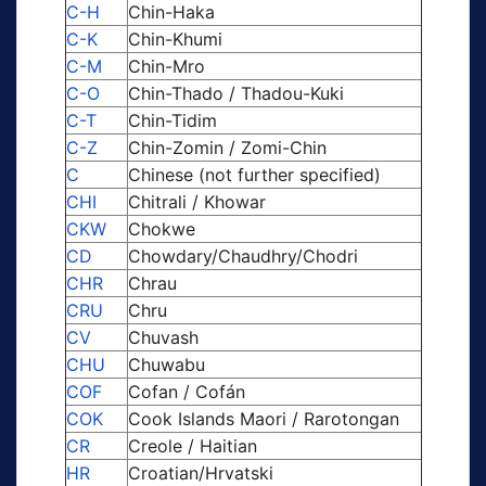
C-H
Chin-Haka
C-K
Chin-Khumi
C-M
Chin-Mro
C-O
Chin-Thado / Thadou-Kuki
C-T
Chin-Tidim
C-Z
Chin-Zomin / Zomi-Chin
C
Chinese (not further specified)
CHI
Chitrali / Khowar
CKW
Chokwe
CD
Chowdary/Chaudhry/Chodri
CHR
Chrau
CRU
Chru
CV
Chuvash
CHU
Chuwabu
COF
Cofan / Cofán
COK
Cook Islands Maori / Rarotongan
CR
Creole / Haitian
HR
Croatian/Hrvatski