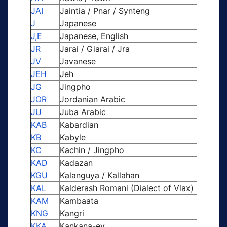
JAI
Jaintia / Pnar / Synteng
J
Japanese
J,E
Japanese, English
JR
Jarai / Giarai / Jra
JV
Javanese
JEH
Jeh
JG
Jingpho
JOR
Jordanian Arabic
JU
Juba Arabic
KAB
Kabardian
KB
Kabyle
KC
Kachin / Jingpho
KAD
Kadazan
KGU
Kalanguya / Kallahan
KAL
Kalderash Romani (Dialect of Vlax)
KAM
Kambaata
KNG
Kangri
KKA
Kankana-ey