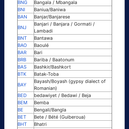
BNG
Bangala / Mbangala
BNI
Baniua/Baniwa
BAN
Banjar/Banjarese
Banjari / Banjara / Gormati /
BNJ
Lambadi
BNT
Bantawa
BAO
Baoulé
BAR
Bari
BRB
Bariba / Baatonum
BAS
Bashkir/Bashkort
BTK
Batak-Toba
Bayash/Boyash (gypsy dialect of
BAY
Romanian)
BED
bedawiyet / Bedawi / Beja
BEM
Bemba
BE
Bengali/Bangla
BET
Bete / Bété (Guiberoua)
BHT
Bhatri