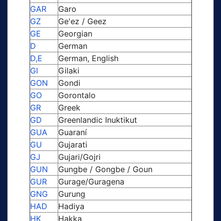
GAR
Garo
GZ
Ge'ez / Geez
GE
Georgian
D
German
D,E
German, English
GI
Gilaki
GON
Gondi
GO
Gorontalo
GR
Greek
GD
Greenlandic Inuktikut
GUA
Guaraní
GU
Gujarati
GJ
Gujari/Gojri
GUN
Gungbe / Gongbe / Goun
GUR
Gurage/Guragena
GNG
Gurung
HAD
Hadiya
HK
Hakka