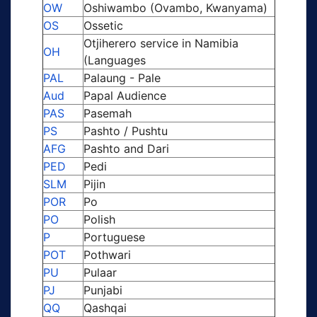
OW
Oshiwambo (Ovambo, Kwanyama)
OS
Ossetic
Otjiherero service in Namibia
OH
(Languages
PAL
Palaung - Pale
Aud
Papal Audience
PAS
Pasemah
PS
Pashto / Pushtu
AFG
Pashto and Dari
PED
Pedi
SLM
Pijin
POR
Po
PO
Polish
P
Portuguese
POT
Pothwari
PU
Pulaar
PJ
Punjabi
QQ
Qashqai