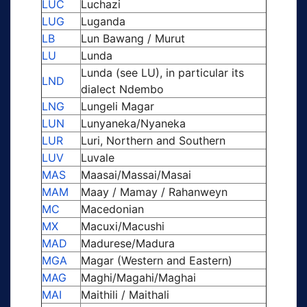
LUC
Luchazi
LUG
Luganda
LB
Lun Bawang / Murut
LU
Lunda
Lunda (see LU), in particular its
LND
dialect Ndembo
LNG
Lungeli Magar
LUN
Lunyaneka/Nyaneka
LUR
Luri, Northern and Southern
LUV
Luvale
MAS
Maasai/Massai/Masai
MAM
Maay / Mamay / Rahanweyn
MC
Macedonian
MX
Macuxi/Macushi
MAD
Madurese/Madura
MGA
Magar (Western and Eastern)
MAG
Maghi/Magahi/Maghai
MAI
Maithili / Maithali