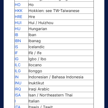
HO
Ho
HKK
Hokkien: see TW-Taiwanese
HRE
Hre
HUI
Hui / Huizhou
HU
Hungarian
IB
Iban
IBN
Ibanag
IS
Icelandic
IF
Ifè / Ife
IG
Igbo / Ibo
ILC
Ilocano
ILG
Ilonggo
IN
Indonesian / Bahasa Indonesia
INU
Inuktikut
IRQ
Iraqi Arabic
ISA
Isan / Northeastern Thai
I
Italian
ITA
Itawis / Tawit