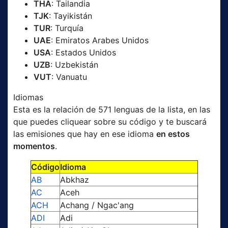
THA
: Tailandia
TJK
: Tayikistán
TUR
: Turquía
UAE
: Emiratos Arabes Unidos
USA
: Estados Unidos
UZB
: Uzbekistán
VUT
: Vanuatu
Idiomas
Esta es la relación de 571 lenguas de la lista, en las
que puedes cliquear sobre su código y te buscará
las emisiones que hay en ese idioma
en estos
momentos
.
Código
Idioma
AB
Abkhaz
AC
Aceh
ACH
Achang / Ngac'ang
ADI
Adi