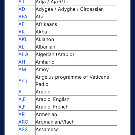
AJ
Adja / Aja-Gbe
AD
Adygea / Adyghe / Circassian
AFA
Afar
AF
Afrikaans
AK
Akha
AKL
Aklanon
AL
Albanian
ALG
Algerian (Arabic)
AH
Amharic
AM
Amoy
Angelus programme of Vaticane
Ang
Radio
A
Arabic
A,E
Arabic, English
A,F
Arabic, French
AR
Armenian
ARO
Aromanian/Vlach
ASS
Assamese