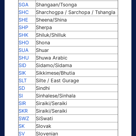
SGA
Shangaan/Tsonga
SHC
Sharchogpa / Sarchopa / Tshangla
SHE
Sheena/Shina
SHP
Sherpa
SHK
Shiluk/Shilluk
SHO
Shona
SUA
Shuar
SHU
Shuwa Arabic
SID
Sidamo/Sidama
SIK
Sikkimese/Bhutia
SLT
Silte / East Gurage
SD
Sindhi
SI
Sinhalese/Sinhala
SIR
Siraiki/Seraiki
SKR
Siraiki/Seraiki
SWZ
SiSwati
SK
Slovak
SV
Slovenian