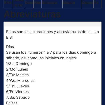
KHz
Días
País
Emisora
Idioma
Zonas
Tx
UTC
Abreviaturas
Estas son las aclaraciones y abreviatruras de la lista
EiBi
Días
Se usan los números 1 a 7 para los días domingo a
sábado, así como las iniciales en inglés:
1/Su: Domingo
2/Mo: Lunes
3/Tu: Martes
4/We: Miercoles
5/Th: Jueves
6/Fr: Viernes
7/Sa: Sábado
Países