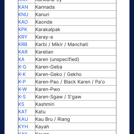
KAN
Kannada
KNU
Kanuri
KAO
Kaonde
KPK
Karakalpak
KRY
Karay-a
KRB
Karbi / Mikir / Manchati
KAR
Karelian
KA
Karen (unspecified)
K-G
Karen-Geba
K-K
Karen-Geko / Gekho
K-P
Karen-Pao / Black Karen / Pa'o
K-W
Karen-Pwo
K-S
Karen-Sgaw / S'gaw
KS
Kashmiri
KAT
Katu
KAU
Kau Bru / Riang
KYH
Kayah