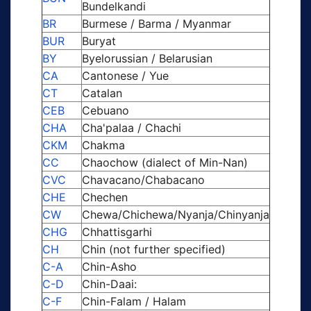
Bundelkandi
BR
Burmese / Barma / Myanmar
BUR
Buryat
BY
Byelorussian / Belarusian
CA
Cantonese / Yue
CT
Catalan
CEB
Cebuano
CHA
Cha'palaa / Chachi
CKM
Chakma
CC
Chaochow (dialect of Min-Nan)
CVC
Chavacano/Chabacano
CHE
Chechen
CW
Chewa/Chichewa/Nyanja/Chinyanja
CHG
Chhattisgarhi
CH
Chin (not further specified)
C-A
Chin-Asho
C-D
Chin-Daai:
C-F
Chin-Falam / Halam