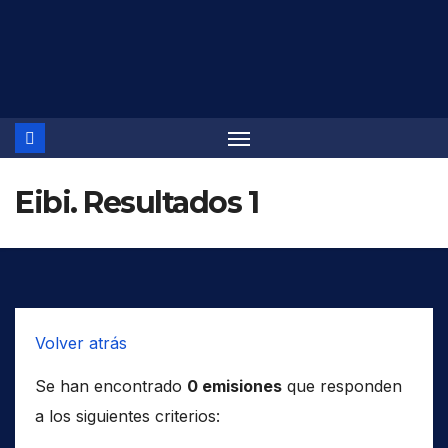
Saltar
al
contenido
Eibi. Resultados 1
Volver atrás
Se han encontrado
0 emisiones
que responden
a los siguientes criterios: