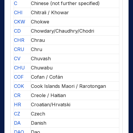
C
Chinese (not further specified)
CHI
Chitrali / Khowar
CKW
Chokwe
CD
Chowdary/Chaudhry/Chodri
CHR
Chrau
CRU
Chru
CV
Chuvash
CHU
Chuwabu
COF
Cofan / Cofán
COK
Cook Islands Maori / Rarotongan
CR
Creole / Haitian
HR
Croatian/Hrvatski
CZ
Czech
DA
Danish
DAO
Dao