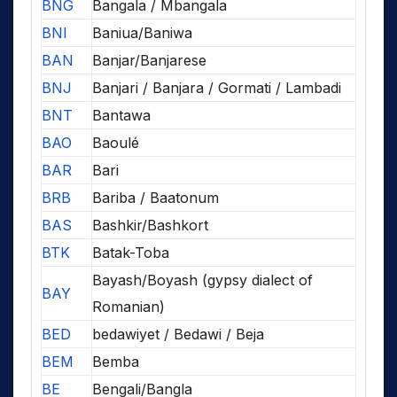
BNG
Bangala / Mbangala
BNI
Baniua/Baniwa
BAN
Banjar/Banjarese
BNJ
Banjari / Banjara / Gormati / Lambadi
BNT
Bantawa
BAO
Baoulé
BAR
Bari
BRB
Bariba / Baatonum
BAS
Bashkir/Bashkort
BTK
Batak-Toba
Bayash/Boyash (gypsy dialect of
BAY
Romanian)
BED
bedawiyet / Bedawi / Beja
BEM
Bemba
BE
Bengali/Bangla