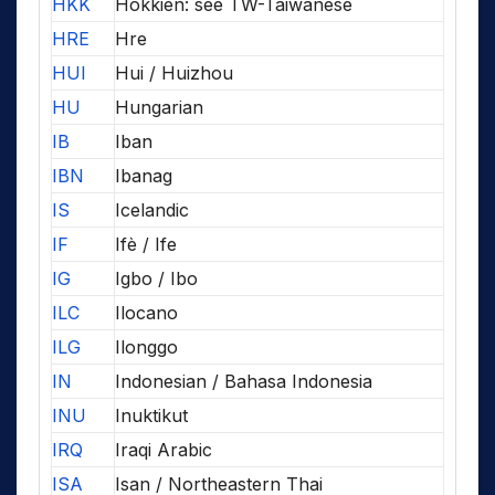
HKK
Hokkien: see TW-Taiwanese
HRE
Hre
HUI
Hui / Huizhou
HU
Hungarian
IB
Iban
IBN
Ibanag
IS
Icelandic
IF
Ifè / Ife
IG
Igbo / Ibo
ILC
Ilocano
ILG
Ilonggo
IN
Indonesian / Bahasa Indonesia
INU
Inuktikut
IRQ
Iraqi Arabic
ISA
Isan / Northeastern Thai