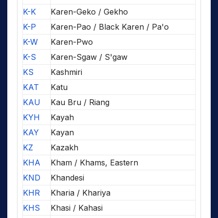
K-K
Karen-Geko / Gekho
K-P
Karen-Pao / Black Karen / Pa'o
K-W
Karen-Pwo
K-S
Karen-Sgaw / S'gaw
KS
Kashmiri
KAT
Katu
KAU
Kau Bru / Riang
KYH
Kayah
KAY
Kayan
KZ
Kazakh
KHA
Kham / Khams, Eastern
KND
Khandesi
KHR
Kharia / Khariya
KHS
Khasi / Kahasi