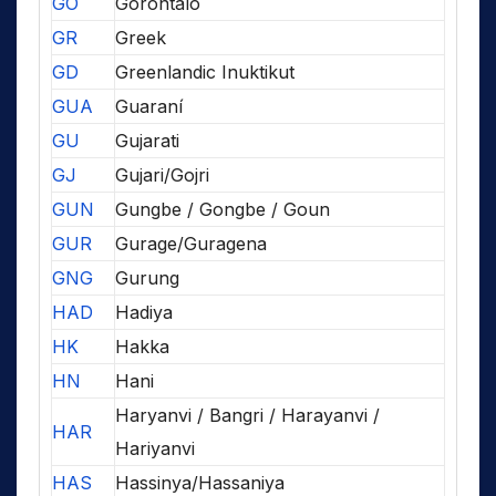
GO
Gorontalo
GR
Greek
GD
Greenlandic Inuktikut
GUA
Guaraní
GU
Gujarati
GJ
Gujari/Gojri
GUN
Gungbe / Gongbe / Goun
GUR
Gurage/Guragena
GNG
Gurung
HAD
Hadiya
HK
Hakka
HN
Hani
Haryanvi / Bangri / Harayanvi /
HAR
Hariyanvi
HAS
Hassinya/Hassaniya