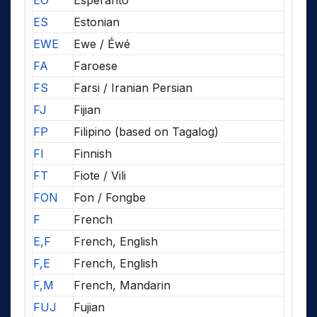
EO
Esperanto
ES
Estonian
EWE
Ewe / Éwé
FA
Faroese
FS
Farsi / Iranian Persian
FJ
Fijian
FP
Filipino (based on Tagalog)
FI
Finnish
FT
Fiote / Vili
FON
Fon / Fongbe
F
French
E,F
French, English
F,E
French, English
F,M
French, Mandarin
FUJ
Fujian