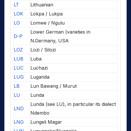
LT
Lithuanian
LOK
Lokpa / Lukpa
LO
Lomwe / Ngulu
Lower German (varieties in
D-P
N.Germany, USA
LOZ
Lozi / Silozi
LUB
Luba
LUC
Luchazi
LUG
Luganda
LB
Lun Bawang / Murut
LU
Lunda
Lunda (see LU), in particular its dialect
LND
Ndembo
LNG
Lungeli Magar