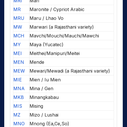
MRI
Mari
MR
Maronite / Cypriot Arabic
MRU
Maru / Lhao Vo
MW
Marwari (a Rajasthani variety)
MCH
Mavchi/Mouchi/Mauchi/Mawchi
MY
Maya (Yucatec)
MEI
Meithei/Manipuri/Meitei
MEN
Mende
MEW
Mewari/Mewadi (a Rajasthani variety)
MIE
Mien / Iu Mien
MNA
Mina / Gen
MKB
Minangkabau
MIS
Mising
MZ
Mizo / Lushai
MNO
Mnong (Ea,Ce,So)