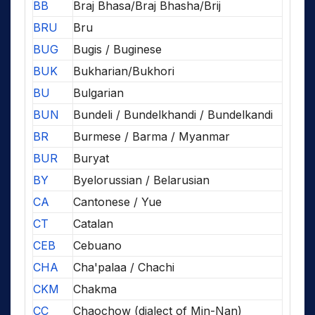
BB
Braj Bhasa/Braj Bhasha/Brij
BRU
Bru
BUG
Bugis / Buginese
BUK
Bukharian/Bukhori
BU
Bulgarian
BUN
Bundeli / Bundelkhandi / Bundelkandi
BR
Burmese / Barma / Myanmar
BUR
Buryat
BY
Byelorussian / Belarusian
CA
Cantonese / Yue
CT
Catalan
CEB
Cebuano
CHA
Cha'palaa / Chachi
CKM
Chakma
CC
Chaochow (dialect of Min-Nan)