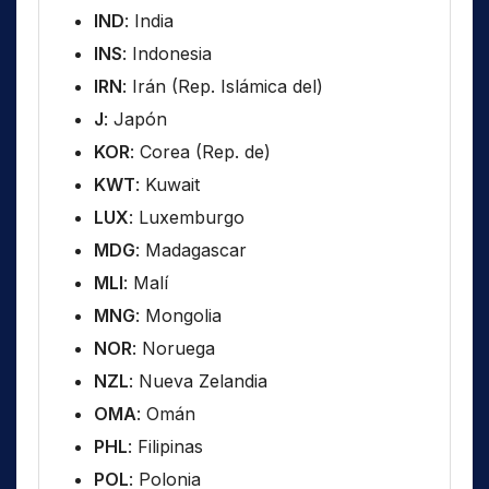
IND
: India
INS
: Indonesia
IRN
: Irán (Rep. Islámica del)
J
: Japón
KOR
: Corea (Rep. de)
KWT
: Kuwait
LUX
: Luxemburgo
MDG
: Madagascar
MLI
: Malí
MNG
: Mongolia
NOR
: Noruega
NZL
: Nueva Zelandia
OMA
: Omán
PHL
: Filipinas
POL
: Polonia