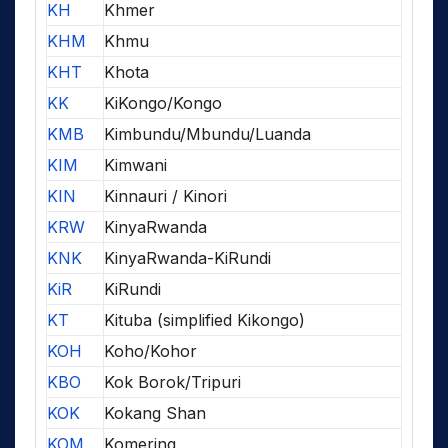
KH
Khmer
KHM
Khmu
KHT
Khota
KK
KiKongo/Kongo
KMB
Kimbundu/Mbundu/Luanda
KIM
Kimwani
KIN
Kinnauri / Kinori
KRW
KinyaRwanda
KNK
KinyaRwanda-KiRundi
KiR
KiRundi
KT
Kituba (simplified Kikongo)
KOH
Koho/Kohor
KBO
Kok Borok/Tripuri
KOK
Kokang Shan
KOM
Komering