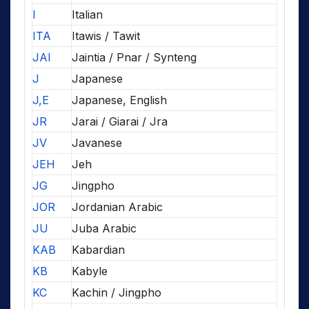
I
Italian
ITA
Itawis / Tawit
JAI
Jaintia / Pnar / Synteng
J
Japanese
J,E
Japanese, English
JR
Jarai / Giarai / Jra
JV
Javanese
JEH
Jeh
JG
Jingpho
JOR
Jordanian Arabic
JU
Juba Arabic
KAB
Kabardian
KB
Kabyle
KC
Kachin / Jingpho