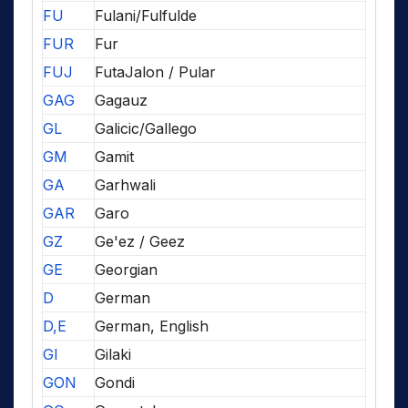
FU
Fulani/Fulfulde
FUR
Fur
FUJ
FutaJalon / Pular
GAG
Gagauz
GL
Galicic/Gallego
GM
Gamit
GA
Garhwali
GAR
Garo
GZ
Ge'ez / Geez
GE
Georgian
D
German
D,E
German, English
GI
Gilaki
GON
Gondi