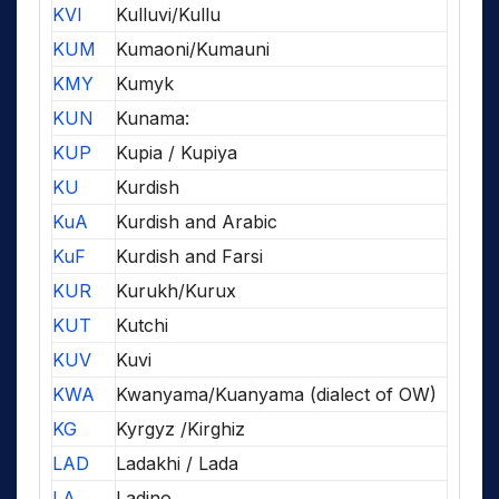
KVI
Kulluvi/Kullu
KUM
Kumaoni/Kumauni
KMY
Kumyk
KUN
Kunama:
KUP
Kupia / Kupiya
KU
Kurdish
KuA
Kurdish and Arabic
KuF
Kurdish and Farsi
KUR
Kurukh/Kurux
KUT
Kutchi
KUV
Kuvi
KWA
Kwanyama/Kuanyama (dialect of OW)
KG
Kyrgyz /Kirghiz
LAD
Ladakhi / Lada
LA
Ladino