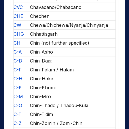
CVC
Chavacano/Chabacano
CHE
Chechen
CW
Chewa/Chichewa/Nyanja/Chinyanja
CHG
Chhattisgarhi
CH
Chin (not further specified)
C-A
Chin-Asho
C-D
Chin-Daai:
C-F
Chin-Falam / Halam
C-H
Chin-Haka
C-K
Chin-Khumi
C-M
Chin-Mro
C-O
Chin-Thado / Thadou-Kuki
C-T
Chin-Tidim
C-Z
Chin-Zomin / Zomi-Chin