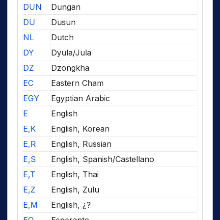
DUN
Dungan
DU
Dusun
NL
Dutch
DY
Dyula/Jula
DZ
Dzongkha
EC
Eastern Cham
EGY
Egyptian Arabic
E
English
E,K
English, Korean
E,R
English, Russian
E,S
English, Spanish/Castellano
E,T
English, Thai
E,Z
English, Zulu
E,M
English, ¿?