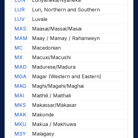
LUN
Lunyaneka/Nyaneka
LUR
Luri, Northern and Southern
LUV
Luvale
MAS
Maasai/Massai/Masai
MAM
Maay / Mamay / Rahanweyn
MC
Macedonian
MX
Macuxi/Macushi
MAD
Madurese/Madura
MGA
Magar (Western and Eastern)
MAG
Maghi/Magahi/Maghai
MAI
Maithili / Maithali
MKS
Makassar/Makasar
MAK
Makonde
MKU
Makua / Makhuwa
MSY
Malagasy