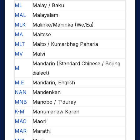
ML
Malay / Baku
MAL
Malayalam
MLK
Malinke/Maninka (We/Ea)
MA
Maltese
MLT
Malto / Kumarbhag Paharia
MV
Malvi
Mandarin (Standard Chinese / Beijing
M
dialect)
M,E
Mandarin, English
NAN
Mandenkan
MNB
Manobo / T'duray
K-M
Manumanaw Karen
MAO
Maori
MAR
Marathi