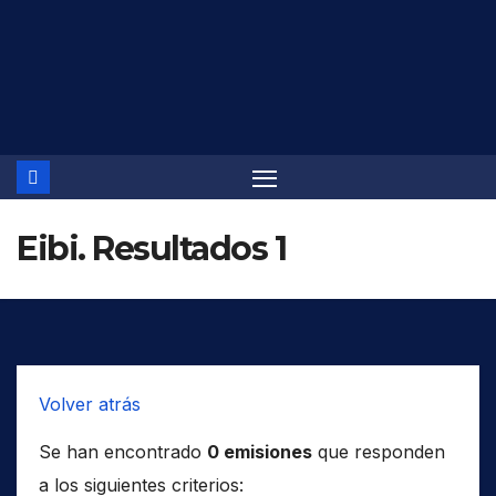
Saltar
al
contenido
Eibi. Resultados 1
Volver atrás
Se han encontrado
0 emisiones
que responden
a los siguientes criterios: