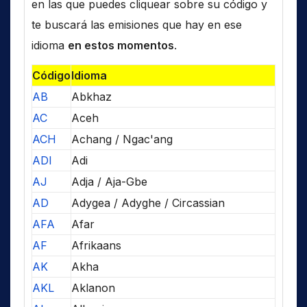
en las que puedes cliquear sobre su código y
te buscará las emisiones que hay en ese
idioma
en estos momentos
.
Código
Idioma
AB
Abkhaz
AC
Aceh
ACH
Achang / Ngac'ang
ADI
Adi
AJ
Adja / Aja-Gbe
AD
Adygea / Adyghe / Circassian
AFA
Afar
AF
Afrikaans
AK
Akha
AKL
Aklanon