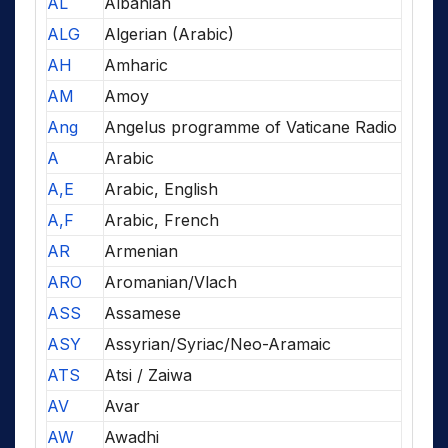
AL
Albanian
ALG
Algerian (Arabic)
AH
Amharic
AM
Amoy
Ang
Angelus programme of Vaticane Radio
A
Arabic
A,E
Arabic, English
A,F
Arabic, French
AR
Armenian
ARO
Aromanian/Vlach
ASS
Assamese
ASY
Assyrian/Syriac/Neo-Aramaic
ATS
Atsi / Zaiwa
AV
Avar
AW
Awadhi