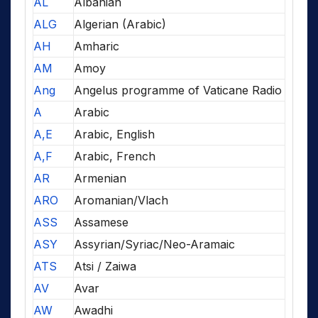
AL
Albanian
ALG
Algerian (Arabic)
AH
Amharic
AM
Amoy
Ang
Angelus programme of Vaticane Radio
A
Arabic
A,E
Arabic, English
A,F
Arabic, French
AR
Armenian
ARO
Aromanian/Vlach
ASS
Assamese
ASY
Assyrian/Syriac/Neo-Aramaic
ATS
Atsi / Zaiwa
AV
Avar
AW
Awadhi