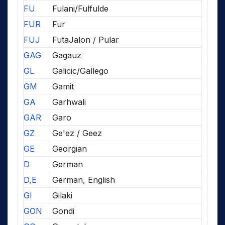
FU
Fulani/Fulfulde
FUR
Fur
FUJ
FutaJalon / Pular
GAG
Gagauz
GL
Galicic/Gallego
GM
Gamit
GA
Garhwali
GAR
Garo
GZ
Ge'ez / Geez
GE
Georgian
D
German
D,E
German, English
GI
Gilaki
GON
Gondi