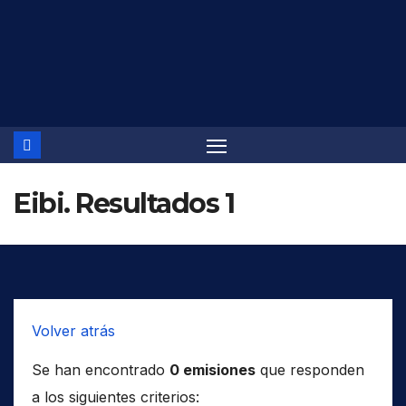
Saltar
al
contenido
Eibi. Resultados 1
Volver atrás
Se han encontrado
0 emisiones
que responden
a los siguientes criterios: