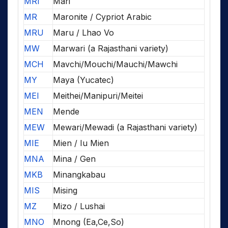
MRI
Mari
MR
Maronite / Cypriot Arabic
MRU
Maru / Lhao Vo
MW
Marwari (a Rajasthani variety)
MCH
Mavchi/Mouchi/Mauchi/Mawchi
MY
Maya (Yucatec)
MEI
Meithei/Manipuri/Meitei
MEN
Mende
MEW
Mewari/Mewadi (a Rajasthani variety)
MIE
Mien / Iu Mien
MNA
Mina / Gen
MKB
Minangkabau
MIS
Mising
MZ
Mizo / Lushai
MNO
Mnong (Ea,Ce,So)