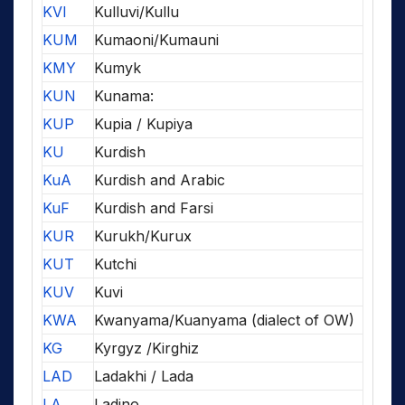
KVI
Kulluvi/Kullu
KUM
Kumaoni/Kumauni
KMY
Kumyk
KUN
Kunama:
KUP
Kupia / Kupiya
KU
Kurdish
KuA
Kurdish and Arabic
KuF
Kurdish and Farsi
KUR
Kurukh/Kurux
KUT
Kutchi
KUV
Kuvi
KWA
Kwanyama/Kuanyama (dialect of OW)
KG
Kyrgyz /Kirghiz
LAD
Ladakhi / Lada
LA
Ladino