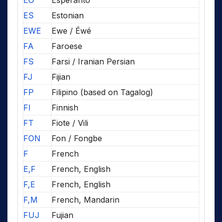
EO
Esperanto
ES
Estonian
EWE
Ewe / Éwé
FA
Faroese
FS
Farsi / Iranian Persian
FJ
Fijian
FP
Filipino (based on Tagalog)
FI
Finnish
FT
Fiote / Vili
FON
Fon / Fongbe
F
French
E,F
French, English
F,E
French, English
F,M
French, Mandarin
FUJ
Fujian