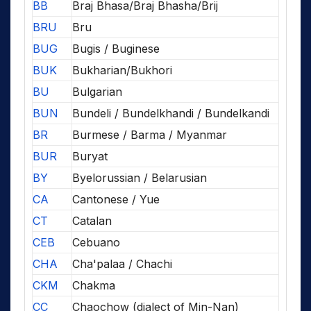
BB
Braj Bhasa/Braj Bhasha/Brij
BRU
Bru
BUG
Bugis / Buginese
BUK
Bukharian/Bukhori
BU
Bulgarian
BUN
Bundeli / Bundelkhandi / Bundelkandi
BR
Burmese / Barma / Myanmar
BUR
Buryat
BY
Byelorussian / Belarusian
CA
Cantonese / Yue
CT
Catalan
CEB
Cebuano
CHA
Cha'palaa / Chachi
CKM
Chakma
CC
Chaochow (dialect of Min-Nan)