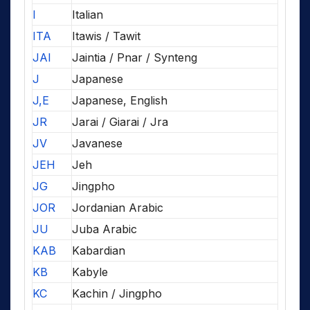
I
Italian
ITA
Itawis / Tawit
JAI
Jaintia / Pnar / Synteng
J
Japanese
J,E
Japanese, English
JR
Jarai / Giarai / Jra
JV
Javanese
JEH
Jeh
JG
Jingpho
JOR
Jordanian Arabic
JU
Juba Arabic
KAB
Kabardian
KB
Kabyle
KC
Kachin / Jingpho