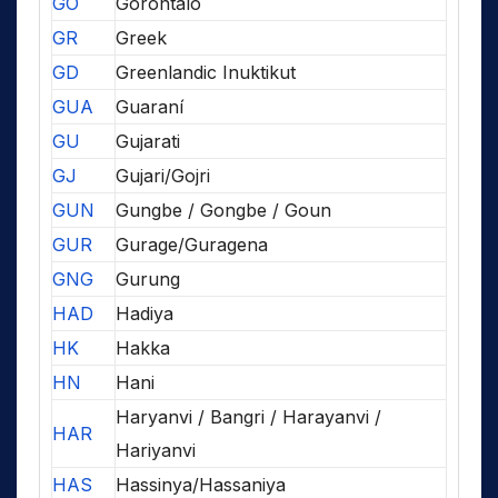
GO
Gorontalo
GR
Greek
GD
Greenlandic Inuktikut
GUA
Guaraní
GU
Gujarati
GJ
Gujari/Gojri
GUN
Gungbe / Gongbe / Goun
GUR
Gurage/Guragena
GNG
Gurung
HAD
Hadiya
HK
Hakka
HN
Hani
Haryanvi / Bangri / Harayanvi /
HAR
Hariyanvi
HAS
Hassinya/Hassaniya