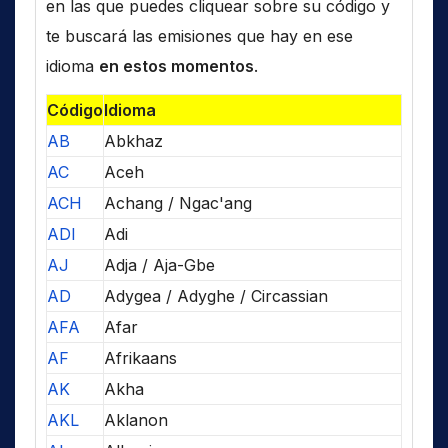
en las que puedes cliquear sobre su código y
te buscará las emisiones que hay en ese
idioma
en estos momentos
.
Código
Idioma
AB
Abkhaz
AC
Aceh
ACH
Achang / Ngac'ang
ADI
Adi
AJ
Adja / Aja-Gbe
AD
Adygea / Adyghe / Circassian
AFA
Afar
AF
Afrikaans
AK
Akha
AKL
Aklanon