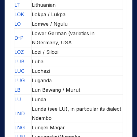
LT
Lithuanian
LOK
Lokpa / Lukpa
LO
Lomwe / Ngulu
Lower German (varieties in
D-P
N.Germany, USA
LOZ
Lozi / Silozi
LUB
Luba
LUC
Luchazi
LUG
Luganda
LB
Lun Bawang / Murut
LU
Lunda
Lunda (see LU), in particular its dialect
LND
Ndembo
LNG
Lungeli Magar