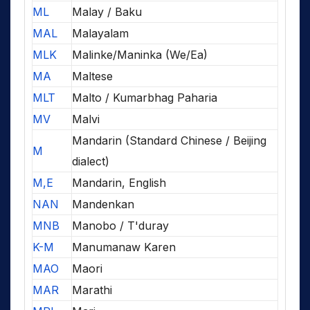
ML
Malay / Baku
MAL
Malayalam
MLK
Malinke/Maninka (We/Ea)
MA
Maltese
MLT
Malto / Kumarbhag Paharia
MV
Malvi
Mandarin (Standard Chinese / Beijing
M
dialect)
M,E
Mandarin, English
NAN
Mandenkan
MNB
Manobo / T'duray
K-M
Manumanaw Karen
MAO
Maori
MAR
Marathi