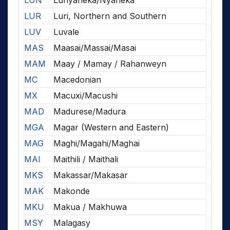
LUN
Lunyaneka/Nyaneka
LUR
Luri, Northern and Southern
LUV
Luvale
MAS
Maasai/Massai/Masai
MAM
Maay / Mamay / Rahanweyn
MC
Macedonian
MX
Macuxi/Macushi
MAD
Madurese/Madura
MGA
Magar (Western and Eastern)
MAG
Maghi/Magahi/Maghai
MAI
Maithili / Maithali
MKS
Makassar/Makasar
MAK
Makonde
MKU
Makua / Makhuwa
MSY
Malagasy