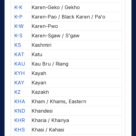
K-K
Karen-Geko / Gekho
K-P
Karen-Pao / Black Karen / Pa'o
K-W
Karen-Pwo
K-S
Karen-Sgaw / S'gaw
KS
Kashmiri
KAT
Katu
KAU
Kau Bru / Riang
KYH
Kayah
KAY
Kayan
KZ
Kazakh
KHA
Kham / Khams, Eastern
KND
Khandesi
KHR
Kharia / Khariya
KHS
Khasi / Kahasi