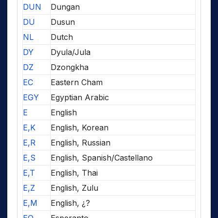
DUN
Dungan
DU
Dusun
NL
Dutch
DY
Dyula/Jula
DZ
Dzongkha
EC
Eastern Cham
EGY
Egyptian Arabic
E
English
E,K
English, Korean
E,R
English, Russian
E,S
English, Spanish/Castellano
E,T
English, Thai
E,Z
English, Zulu
E,M
English, ¿?