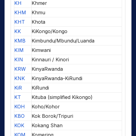
KH
Khmer
KHM
Khmu
KHT
Khota
KK
KiKongo/Kongo
KMB
Kimbundu/Mbundu/Luanda
KIM
Kimwani
KIN
Kinnauri / Kinori
KRW
KinyaRwanda
KNK
KinyaRwanda-KiRundi
KiR
KiRundi
KT
Kituba (simplified Kikongo)
KOH
Koho/Kohor
KBO
Kok Borok/Tripuri
KOK
Kokang Shan
KOM
Komering