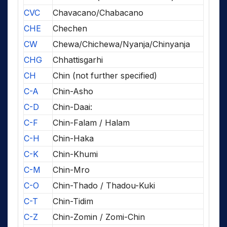
CVC
Chavacano/Chabacano
CHE
Chechen
CW
Chewa/Chichewa/Nyanja/Chinyanja
CHG
Chhattisgarhi
CH
Chin (not further specified)
C-A
Chin-Asho
C-D
Chin-Daai:
C-F
Chin-Falam / Halam
C-H
Chin-Haka
C-K
Chin-Khumi
C-M
Chin-Mro
C-O
Chin-Thado / Thadou-Kuki
C-T
Chin-Tidim
C-Z
Chin-Zomin / Zomi-Chin