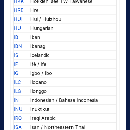
HKK
Hokkien: see TW-Taiwanese
HRE
Hre
HUI
Hui / Huizhou
HU
Hungarian
IB
Iban
IBN
Ibanag
IS
Icelandic
IF
Ifè / Ife
IG
Igbo / Ibo
ILC
Ilocano
ILG
Ilonggo
IN
Indonesian / Bahasa Indonesia
INU
Inuktikut
IRQ
Iraqi Arabic
ISA
Isan / Northeastern Thai