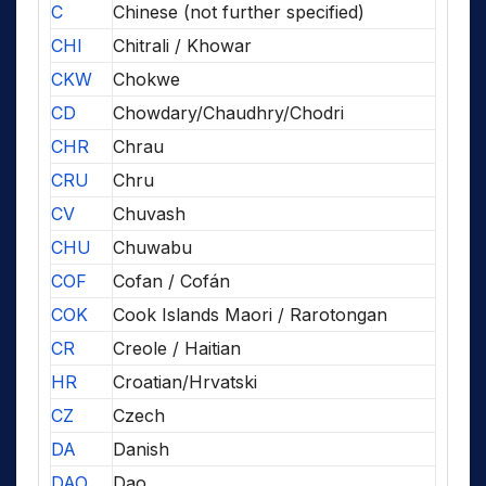
C
Chinese (not further specified)
CHI
Chitrali / Khowar
CKW
Chokwe
CD
Chowdary/Chaudhry/Chodri
CHR
Chrau
CRU
Chru
CV
Chuvash
CHU
Chuwabu
COF
Cofan / Cofán
COK
Cook Islands Maori / Rarotongan
CR
Creole / Haitian
HR
Croatian/Hrvatski
CZ
Czech
DA
Danish
DAO
Dao