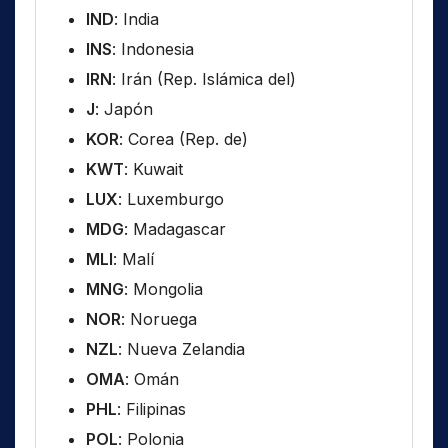
IND
: India
INS
: Indonesia
IRN
: Irán (Rep. Islámica del)
J
: Japón
KOR
: Corea (Rep. de)
KWT
: Kuwait
LUX
: Luxemburgo
MDG
: Madagascar
MLI
: Malí
MNG
: Mongolia
NOR
: Noruega
NZL
: Nueva Zelandia
OMA
: Omán
PHL
: Filipinas
POL
: Polonia