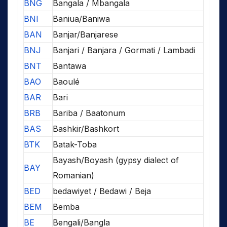
BNG
Bangala / Mbangala
BNI
Baniua/Baniwa
BAN
Banjar/Banjarese
BNJ
Banjari / Banjara / Gormati / Lambadi
BNT
Bantawa
BAO
Baoulé
BAR
Bari
BRB
Bariba / Baatonum
BAS
Bashkir/Bashkort
BTK
Batak-Toba
Bayash/Boyash (gypsy dialect of
BAY
Romanian)
BED
bedawiyet / Bedawi / Beja
BEM
Bemba
BE
Bengali/Bangla