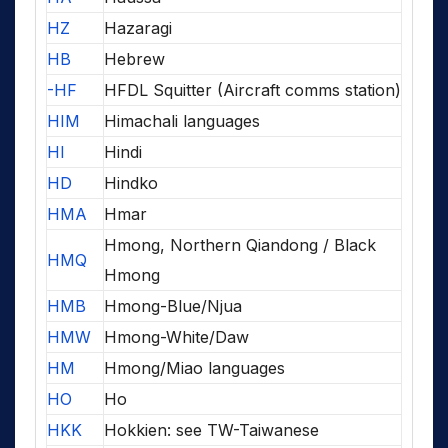
HZ
Hazaragi
HB
Hebrew
-HF
HFDL Squitter (Aircraft comms station)
HIM
Himachali languages
HI
Hindi
HD
Hindko
HMA
Hmar
Hmong, Northern Qiandong / Black
HMQ
Hmong
HMB
Hmong-Blue/Njua
HMW
Hmong-White/Daw
HM
Hmong/Miao languages
HO
Ho
HKK
Hokkien: see TW-Taiwanese