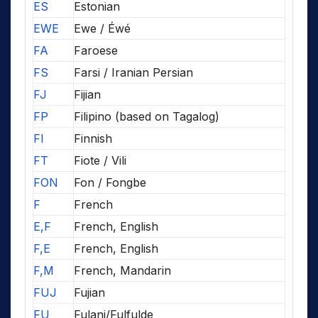
ES
Estonian
EWE
Ewe / Éwé
FA
Faroese
FS
Farsi / Iranian Persian
FJ
Fijian
FP
Filipino (based on Tagalog)
FI
Finnish
FT
Fiote / Vili
FON
Fon / Fongbe
F
French
E,F
French, English
F,E
French, English
F,M
French, Mandarin
FUJ
Fujian
FU
Fulani/Fulfulde