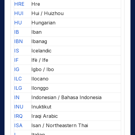
HRE
Hre
HUI
Hui / Huizhou
HU
Hungarian
IB
Iban
IBN
Ibanag
IS
Icelandic
IF
Ifè / Ife
IG
Igbo / Ibo
ILC
Ilocano
ILG
Ilonggo
IN
Indonesian / Bahasa Indonesia
INU
Inuktikut
IRQ
Iraqi Arabic
ISA
Isan / Northeastern Thai
I
Italian