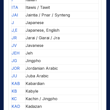
ITA
Itawis / Tawit
JAI
Jaintia / Pnar / Synteng
J
Japanese
J,E
Japanese, English
JR
Jarai / Giarai / Jra
JV
Javanese
JEH
Jeh
JG
Jingpho
JOR
Jordanian Arabic
JU
Juba Arabic
KAB
Kabardian
KB
Kabyle
KC
Kachin / Jingpho
KAD
Kadazan