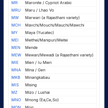
MR
Maronite / Cypriot Arabic
MRU
Maru / Lhao Vo
MW
Marwari (a Rajasthani variety)
MCH
Mavchi/Mouchi/Mauchi/Mawchi
MY
Maya (Yucatec)
MEI
Meithei/Manipuri/Meitei
MEN
Mende
MEW
Mewari/Mewadi (a Rajasthani variety)
MIE
Mien / Iu Mien
MNA
Mina / Gen
MKB
Minangkabau
MIS
Mising
MZ
Mizo / Lushai
MNO
Mnong (Ea,Ce,So)
MON
Mon