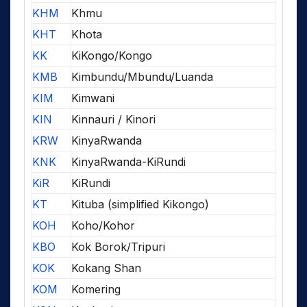
KHM
Khmu
KHT
Khota
KK
KiKongo/Kongo
KMB
Kimbundu/Mbundu/Luanda
KIM
Kimwani
KIN
Kinnauri / Kinori
KRW
KinyaRwanda
KNK
KinyaRwanda-KiRundi
KiR
KiRundi
KT
Kituba (simplified Kikongo)
KOH
Koho/Kohor
KBO
Kok Borok/Tripuri
KOK
Kokang Shan
KOM
Komering