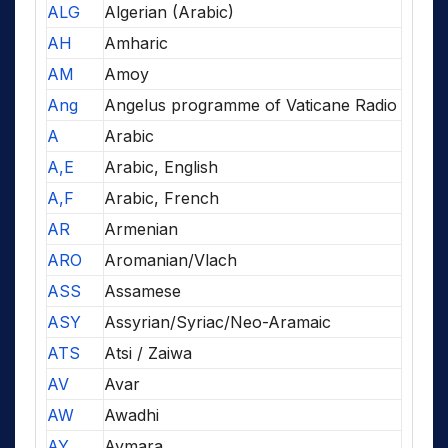
ALG
Algerian (Arabic)
AH
Amharic
AM
Amoy
Ang
Angelus programme of Vaticane Radio
A
Arabic
A,E
Arabic, English
A,F
Arabic, French
AR
Armenian
ARO
Aromanian/Vlach
ASS
Assamese
ASY
Assyrian/Syriac/Neo-Aramaic
ATS
Atsi / Zaiwa
AV
Avar
AW
Awadhi
AY
Aymara