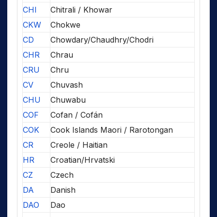
CHI
Chitrali / Khowar
CKW
Chokwe
CD
Chowdary/Chaudhry/Chodri
CHR
Chrau
CRU
Chru
CV
Chuvash
CHU
Chuwabu
COF
Cofan / Cofán
COK
Cook Islands Maori / Rarotongan
CR
Creole / Haitian
HR
Croatian/Hrvatski
CZ
Czech
DA
Danish
DAO
Dao