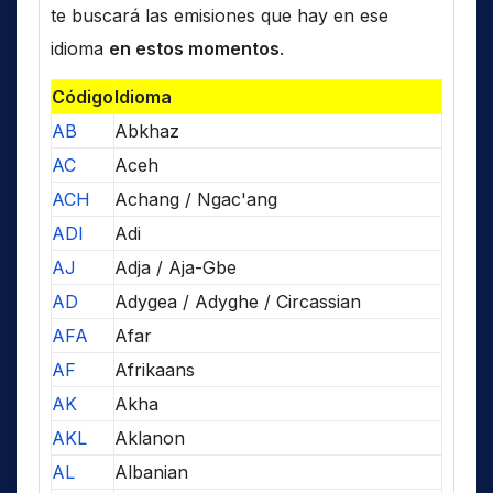
te buscará las emisiones que hay en ese
idioma
en estos momentos
.
Código
Idioma
AB
Abkhaz
AC
Aceh
ACH
Achang / Ngac'ang
ADI
Adi
AJ
Adja / Aja-Gbe
AD
Adygea / Adyghe / Circassian
AFA
Afar
AF
Afrikaans
AK
Akha
AKL
Aklanon
AL
Albanian