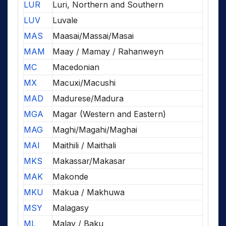
LUR
Luri, Northern and Southern
LUV
Luvale
MAS
Maasai/Massai/Masai
MAM
Maay / Mamay / Rahanweyn
MC
Macedonian
MX
Macuxi/Macushi
MAD
Madurese/Madura
MGA
Magar (Western and Eastern)
MAG
Maghi/Magahi/Maghai
MAI
Maithili / Maithali
MKS
Makassar/Makasar
MAK
Makonde
MKU
Makua / Makhuwa
MSY
Malagasy
ML
Malay / Baku