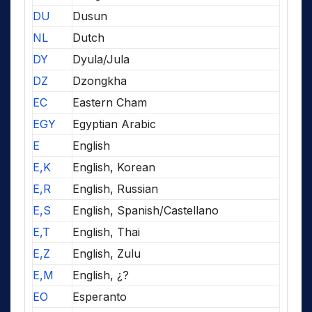
DU
Dusun
NL
Dutch
DY
Dyula/Jula
DZ
Dzongkha
EC
Eastern Cham
EGY
Egyptian Arabic
E
English
E,K
English, Korean
E,R
English, Russian
E,S
English, Spanish/Castellano
E,T
English, Thai
E,Z
English, Zulu
E,M
English, ¿?
EO
Esperanto