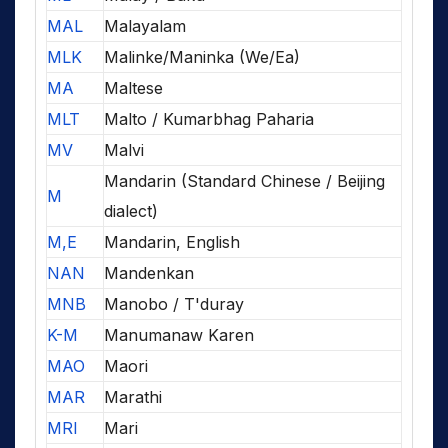
MAL
Malayalam
MLK
Malinke/Maninka (We/Ea)
MA
Maltese
MLT
Malto / Kumarbhag Paharia
MV
Malvi
Mandarin (Standard Chinese / Beijing
M
dialect)
M,E
Mandarin, English
NAN
Mandenkan
MNB
Manobo / T'duray
K-M
Manumanaw Karen
MAO
Maori
MAR
Marathi
MRI
Mari