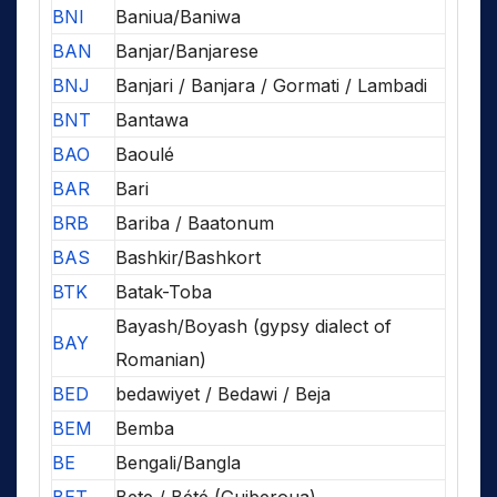
BNI
Baniua/Baniwa
BAN
Banjar/Banjarese
BNJ
Banjari / Banjara / Gormati / Lambadi
BNT
Bantawa
BAO
Baoulé
BAR
Bari
BRB
Bariba / Baatonum
BAS
Bashkir/Bashkort
BTK
Batak-Toba
Bayash/Boyash (gypsy dialect of
BAY
Romanian)
BED
bedawiyet / Bedawi / Beja
BEM
Bemba
BE
Bengali/Bangla
BET
Bete / Bété (Guiberoua)