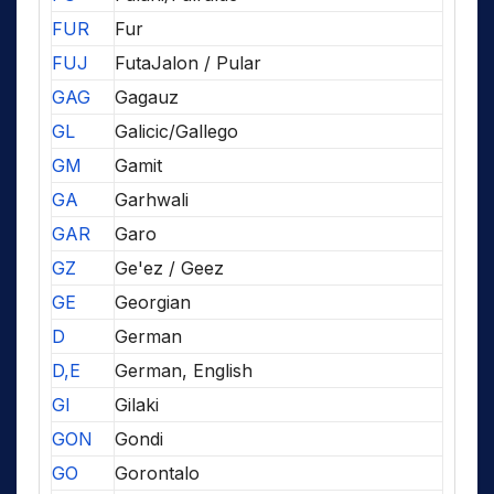
FUR
Fur
FUJ
FutaJalon / Pular
GAG
Gagauz
GL
Galicic/Gallego
GM
Gamit
GA
Garhwali
GAR
Garo
GZ
Ge'ez / Geez
GE
Georgian
D
German
D,E
German, English
GI
Gilaki
GON
Gondi
GO
Gorontalo