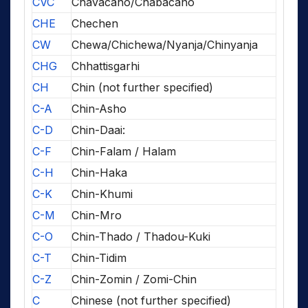
CVC
Chavacano/Chabacano
CHE
Chechen
CW
Chewa/Chichewa/Nyanja/Chinyanja
CHG
Chhattisgarhi
CH
Chin (not further specified)
C-A
Chin-Asho
C-D
Chin-Daai:
C-F
Chin-Falam / Halam
C-H
Chin-Haka
C-K
Chin-Khumi
C-M
Chin-Mro
C-O
Chin-Thado / Thadou-Kuki
C-T
Chin-Tidim
C-Z
Chin-Zomin / Zomi-Chin
C
Chinese (not further specified)