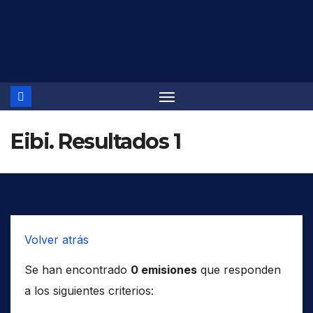
Saltar
al
contenido
Eibi. Resultados 1
Volver atrás
Se han encontrado
0 emisiones
que responden
a los siguientes criterios: