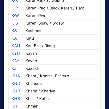
K-K
Karen-Geko / Gekho
K-P
Karen-Pao / Black Karen / Pa'o
K-W
Karen-Pwo
K-S
Karen-Sgaw / S'gaw
KS
Kashmiri
KAT
Katu
KAU
Kau Bru / Riang
KYH
Kayah
KAY
Kayan
KZ
Kazakh
KHA
Kham / Khams, Eastern
KND
Khandesi
KHR
Kharia / Khariya
KHS
Khasi / Kahasi
KH
Khmer