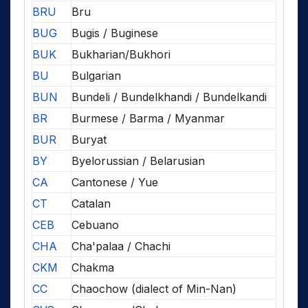
BRU
Bru
BUG
Bugis / Buginese
BUK
Bukharian/Bukhori
BU
Bulgarian
BUN
Bundeli / Bundelkhandi / Bundelkandi
BR
Burmese / Barma / Myanmar
BUR
Buryat
BY
Byelorussian / Belarusian
CA
Cantonese / Yue
CT
Catalan
CEB
Cebuano
CHA
Cha'palaa / Chachi
CKM
Chakma
CC
Chaochow (dialect of Min-Nan)