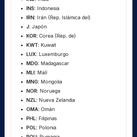
INS
: Indonesia
IRN
: Irán (Rep. Islámica del)
J
: Japón
KOR
: Corea (Rep. de)
KWT
: Kuwait
LUX
: Luxemburgo
MDG
: Madagascar
MLI
: Malí
MNG
: Mongolia
NOR
: Noruega
NZL
: Nueva Zelandia
OMA
: Omán
PHL
: Filipinas
POL
: Polonia
ROU
: Rumania