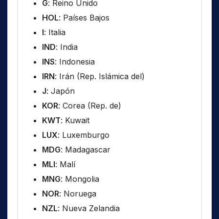
G
: Reino Unido
HOL
: Países Bajos
I
: Italia
IND
: India
INS
: Indonesia
IRN
: Irán (Rep. Islámica del)
J
: Japón
KOR
: Corea (Rep. de)
KWT
: Kuwait
LUX
: Luxemburgo
MDG
: Madagascar
MLI
: Malí
MNG
: Mongolia
NOR
: Noruega
NZL
: Nueva Zelandia