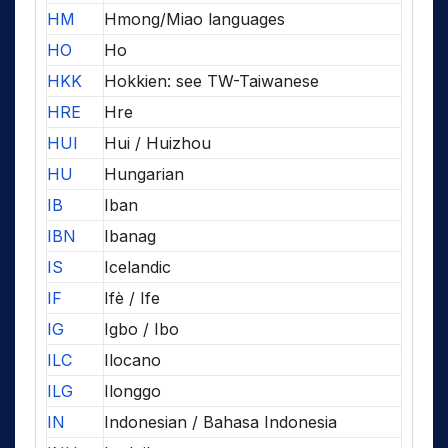
HM
Hmong/Miao languages
HO
Ho
HKK
Hokkien: see TW-Taiwanese
HRE
Hre
HUI
Hui / Huizhou
HU
Hungarian
IB
Iban
IBN
Ibanag
IS
Icelandic
IF
Ifè / Ife
IG
Igbo / Ibo
ILC
Ilocano
ILG
Ilonggo
IN
Indonesian / Bahasa Indonesia