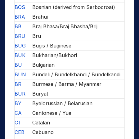
BOS
Bosnian (derived from Serbocroat)
BRA
Brahui
BB
Braj Bhasa/Braj Bhasha/Brij
BRU
Bru
BUG
Bugis / Buginese
BUK
Bukharian/Bukhori
BU
Bulgarian
BUN
Bundeli / Bundelkhandi / Bundelkandi
BR
Burmese / Barma / Myanmar
BUR
Buryat
BY
Byelorussian / Belarusian
CA
Cantonese / Yue
CT
Catalan
CEB
Cebuano