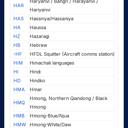
Haryanvi / Bangri / Harayanvi /
HAR
Hariyanvi
HAS
Hassinya/Hassaniya
HA
Haussa
HZ
Hazaragi
HB
Hebrew
-HF
HFDL Squitter (Aircraft comms station)
HIM
Himachali languages
HI
Hindi
HD
Hindko
HMA
Hmar
Hmong, Northern Qiandong / Black
HMQ
Hmong
HMB
Hmong-Blue/Njua
HMW
Hmong-White/Daw