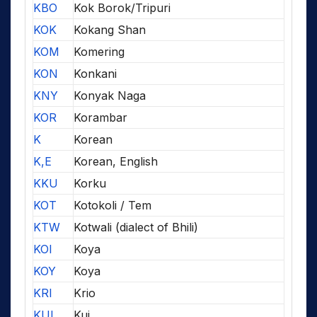
KBO
Kok Borok/Tripuri
KOK
Kokang Shan
KOM
Komering
KON
Konkani
KNY
Konyak Naga
KOR
Korambar
K
Korean
K,E
Korean, English
KKU
Korku
KOT
Kotokoli / Tem
KTW
Kotwali (dialect of Bhili)
KOI
Koya
KOY
Koya
KRI
Krio
KUI
Kui