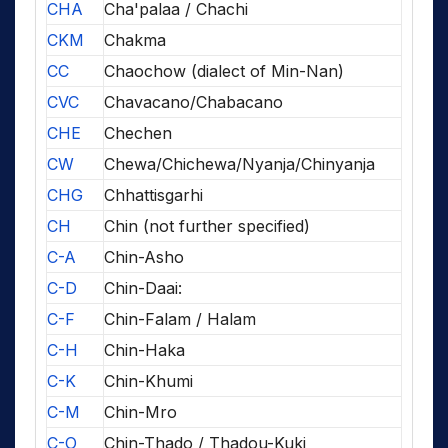
CHA
Cha'palaa / Chachi
CKM
Chakma
CC
Chaochow (dialect of Min-Nan)
CVC
Chavacano/Chabacano
CHE
Chechen
CW
Chewa/Chichewa/Nyanja/Chinyanja
CHG
Chhattisgarhi
CH
Chin (not further specified)
C-A
Chin-Asho
C-D
Chin-Daai:
C-F
Chin-Falam / Halam
C-H
Chin-Haka
C-K
Chin-Khumi
C-M
Chin-Mro
C-O
Chin-Thado / Thadou-Kuki