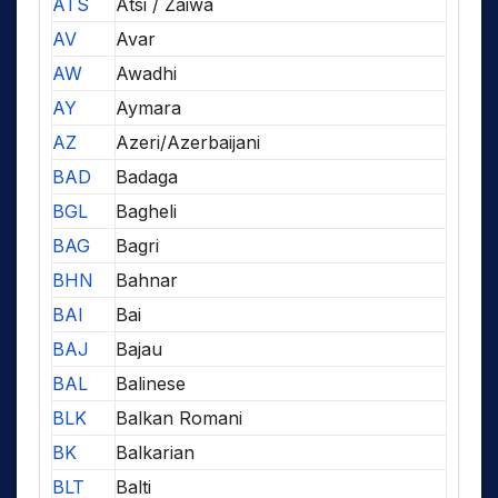
ATS
Atsi / Zaiwa
AV
Avar
AW
Awadhi
AY
Aymara
AZ
Azeri/Azerbaijani
BAD
Badaga
BGL
Bagheli
BAG
Bagri
BHN
Bahnar
BAI
Bai
BAJ
Bajau
BAL
Balinese
BLK
Balkan Romani
BK
Balkarian
BLT
Balti