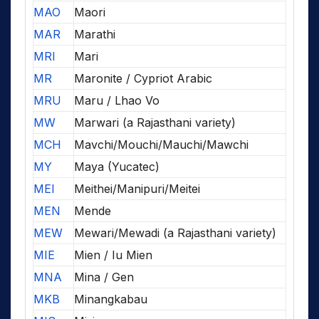
MAO
Maori
MAR
Marathi
MRI
Mari
MR
Maronite / Cypriot Arabic
MRU
Maru / Lhao Vo
MW
Marwari (a Rajasthani variety)
MCH
Mavchi/Mouchi/Mauchi/Mawchi
MY
Maya (Yucatec)
MEI
Meithei/Manipuri/Meitei
MEN
Mende
MEW
Mewari/Mewadi (a Rajasthani variety)
MIE
Mien / Iu Mien
MNA
Mina / Gen
MKB
Minangkabau