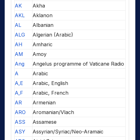
AK
Akha
AKL
Aklanon
AL
Albanian
ALG
Algerian (Arabic)
AH
Amharic
AM
Amoy
Ang
Angelus programme of Vaticane Radio
A
Arabic
A,E
Arabic, English
A,F
Arabic, French
AR
Armenian
ARO
Aromanian/Vlach
ASS
Assamese
ASY
Assyrian/Syriac/Neo-Aramaic