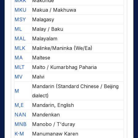
MAK
Makonde
MKU
Makua / Makhuwa
MSY
Malagasy
ML
Malay / Baku
MAL
Malayalam
MLK
Malinke/Maninka (We/Ea)
MA
Maltese
MLT
Malto / Kumarbhag Paharia
MV
Malvi
Mandarin (Standard Chinese / Beijing
M
dialect)
M,E
Mandarin, English
NAN
Mandenkan
MNB
Manobo / T'duray
K-M
Manumanaw Karen