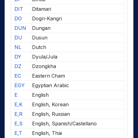
DIT
Ditamari
DO
Dogri-Kangri
DUN
Dungan
DU
Dusun
NL
Dutch
DY
Dyula/Jula
DZ
Dzongkha
EC
Eastern Cham
EGY
Egyptian Arabic
E
English
E,K
English, Korean
E,R
English, Russian
E,S
English, Spanish/Castellano
E,T
English, Thai