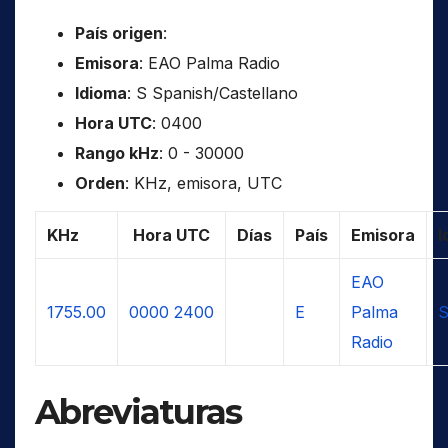
País origen
:
Emisora
: EAO Palma Radio
Idioma
: S Spanish/Castellano
Hora UTC
: 0400
Rango kHz
: 0 - 30000
Orden
: KHz, emisora, UTC
KHz
Hora UTC
Días
País
Emisora
I
EAO
1755.00
0000
2400
E
Palma
S
Radio
Abreviaturas