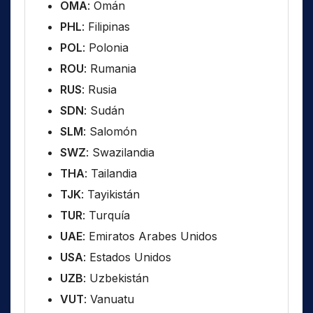
OMA
: Omán
PHL
: Filipinas
POL
: Polonia
ROU
: Rumania
RUS
: Rusia
SDN
: Sudán
SLM
: Salomón
SWZ
: Swazilandia
THA
: Tailandia
TJK
: Tayikistán
TUR
: Turquía
UAE
: Emiratos Arabes Unidos
USA
: Estados Unidos
UZB
: Uzbekistán
VUT
: Vanuatu