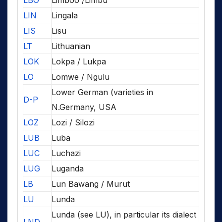
LBO
Limboo /Limbu
LIN
Lingala
LIS
Lisu
LT
Lithuanian
LOK
Lokpa / Lukpa
LO
Lomwe / Ngulu
Lower German (varieties in
D-P
N.Germany, USA
LOZ
Lozi / Silozi
LUB
Luba
LUC
Luchazi
LUG
Luganda
LB
Lun Bawang / Murut
LU
Lunda
Lunda (see LU), in particular its dialect