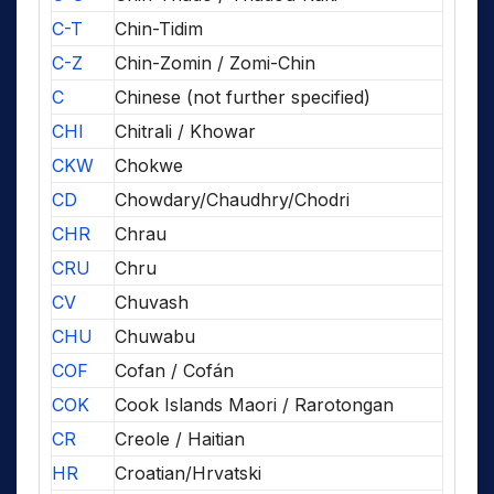
C-T
Chin-Tidim
C-Z
Chin-Zomin / Zomi-Chin
C
Chinese (not further specified)
CHI
Chitrali / Khowar
CKW
Chokwe
CD
Chowdary/Chaudhry/Chodri
CHR
Chrau
CRU
Chru
CV
Chuvash
CHU
Chuwabu
COF
Cofan / Cofán
COK
Cook Islands Maori / Rarotongan
CR
Creole / Haitian
HR
Croatian/Hrvatski