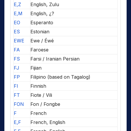
E,Z
English, Zulu
E,M
English, ¿?
EO
Esperanto
ES
Estonian
EWE
Ewe / Éwé
FA
Faroese
FS
Farsi / Iranian Persian
FJ
Fijian
FP
Filipino (based on Tagalog)
FI
Finnish
FT
Fiote / Vili
FON
Fon / Fongbe
F
French
E,F
French, English