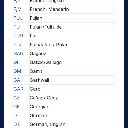
F,E
French, English
F,M
French, Mandarin
FUJ
Fujian
FU
Fulani/Fulfulde
FUR
Fur
FUJ
FutaJalon / Pular
GAG
Gagauz
GL
Galicic/Gallego
GM
Gamit
GA
Garhwali
GAR
Garo
GZ
Ge'ez / Geez
GE
Georgian
D
German
D,E
German, English