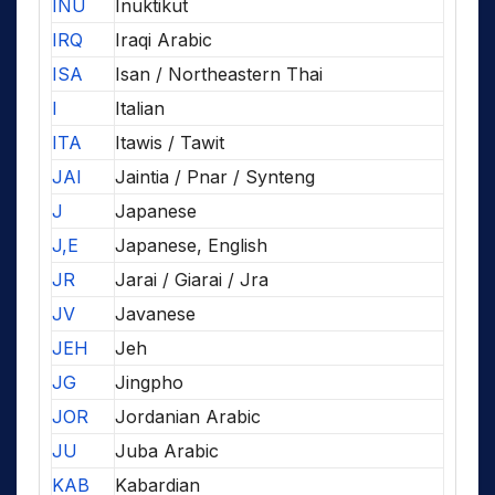
INU
Inuktikut
IRQ
Iraqi Arabic
ISA
Isan / Northeastern Thai
I
Italian
ITA
Itawis / Tawit
JAI
Jaintia / Pnar / Synteng
J
Japanese
J,E
Japanese, English
JR
Jarai / Giarai / Jra
JV
Javanese
JEH
Jeh
JG
Jingpho
JOR
Jordanian Arabic
JU
Juba Arabic
KAB
Kabardian