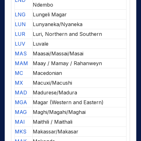
LND
Ndembo
LNG
Lungeli Magar
LUN
Lunyaneka/Nyaneka
LUR
Luri, Northern and Southern
LUV
Luvale
MAS
Maasai/Massai/Masai
MAM
Maay / Mamay / Rahanweyn
MC
Macedonian
MX
Macuxi/Macushi
MAD
Madurese/Madura
MGA
Magar (Western and Eastern)
MAG
Maghi/Magahi/Maghai
MAI
Maithili / Maithali
MKS
Makassar/Makasar