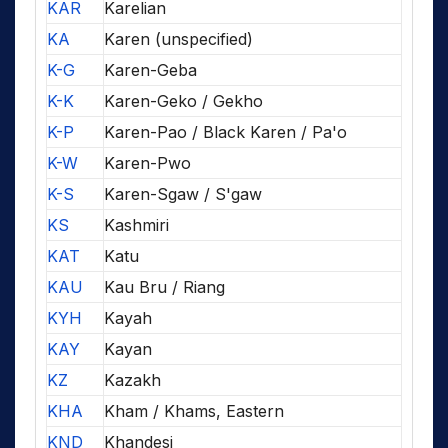
KAR
Karelian
KA
Karen (unspecified)
K-G
Karen-Geba
K-K
Karen-Geko / Gekho
K-P
Karen-Pao / Black Karen / Pa'o
K-W
Karen-Pwo
K-S
Karen-Sgaw / S'gaw
KS
Kashmiri
KAT
Katu
KAU
Kau Bru / Riang
KYH
Kayah
KAY
Kayan
KZ
Kazakh
KHA
Kham / Khams, Eastern
KND
Khandesi