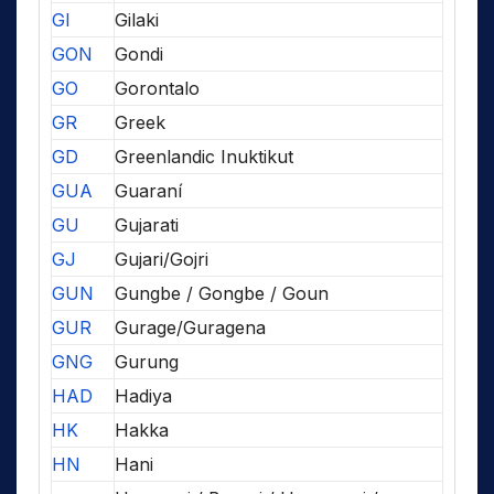
GI
Gilaki
GON
Gondi
GO
Gorontalo
GR
Greek
GD
Greenlandic Inuktikut
GUA
Guaraní
GU
Gujarati
GJ
Gujari/Gojri
GUN
Gungbe / Gongbe / Goun
GUR
Gurage/Guragena
GNG
Gurung
HAD
Hadiya
HK
Hakka
HN
Hani