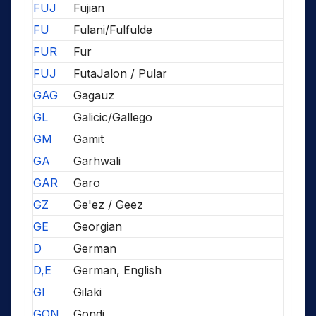
FUJ
Fujian
FU
Fulani/Fulfulde
FUR
Fur
FUJ
FutaJalon / Pular
GAG
Gagauz
GL
Galicic/Gallego
GM
Gamit
GA
Garhwali
GAR
Garo
GZ
Ge'ez / Geez
GE
Georgian
D
German
D,E
German, English
GI
Gilaki
GON
Gondi