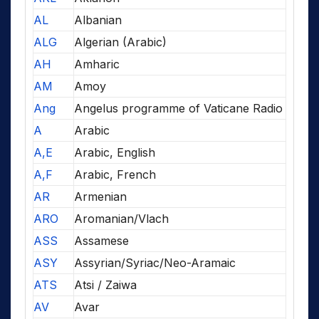
AL
Albanian
ALG
Algerian (Arabic)
AH
Amharic
AM
Amoy
Ang
Angelus programme of Vaticane Radio
A
Arabic
A,E
Arabic, English
A,F
Arabic, French
AR
Armenian
ARO
Aromanian/Vlach
ASS
Assamese
ASY
Assyrian/Syriac/Neo-Aramaic
ATS
Atsi / Zaiwa
AV
Avar