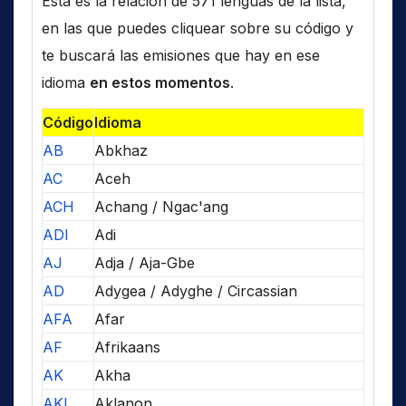
Esta es la relación de 571 lenguas de la lista,
en las que puedes cliquear sobre su código y
te buscará las emisiones que hay en ese
idioma
en estos momentos
.
Código
Idioma
AB
Abkhaz
AC
Aceh
ACH
Achang / Ngac'ang
ADI
Adi
AJ
Adja / Aja-Gbe
AD
Adygea / Adyghe / Circassian
AFA
Afar
AF
Afrikaans
AK
Akha
AKL
Aklanon