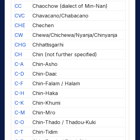
CC
Chaochow (dialect of Min-Nan)
CVC
Chavacano/Chabacano
CHE
Chechen
CW
Chewa/Chichewa/Nyanja/Chinyanja
CHG
Chhattisgarhi
CH
Chin (not further specified)
C-A
Chin-Asho
C-D
Chin-Daai:
C-F
Chin-Falam / Halam
C-H
Chin-Haka
C-K
Chin-Khumi
C-M
Chin-Mro
C-O
Chin-Thado / Thadou-Kuki
C-T
Chin-Tidim