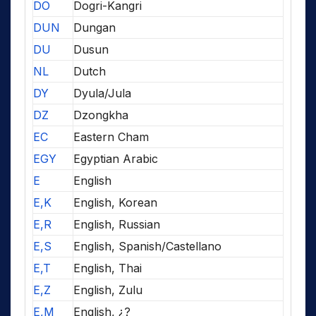
DO
Dogri-Kangri
DUN
Dungan
DU
Dusun
NL
Dutch
DY
Dyula/Jula
DZ
Dzongkha
EC
Eastern Cham
EGY
Egyptian Arabic
E
English
E,K
English, Korean
E,R
English, Russian
E,S
English, Spanish/Castellano
E,T
English, Thai
E,Z
English, Zulu
E,M
English, ¿?