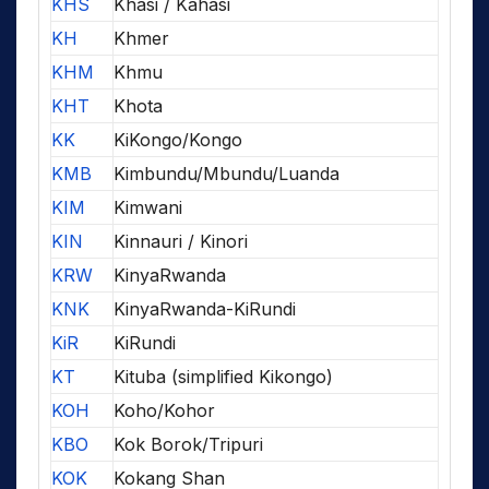
KHS
Khasi / Kahasi
KH
Khmer
KHM
Khmu
KHT
Khota
KK
KiKongo/Kongo
KMB
Kimbundu/Mbundu/Luanda
KIM
Kimwani
KIN
Kinnauri / Kinori
KRW
KinyaRwanda
KNK
KinyaRwanda-KiRundi
KiR
KiRundi
KT
Kituba (simplified Kikongo)
KOH
Koho/Kohor
KBO
Kok Borok/Tripuri
KOK
Kokang Shan