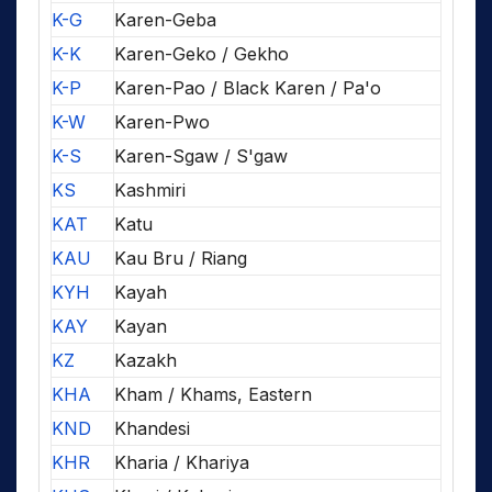
K-G
Karen-Geba
K-K
Karen-Geko / Gekho
K-P
Karen-Pao / Black Karen / Pa'o
K-W
Karen-Pwo
K-S
Karen-Sgaw / S'gaw
KS
Kashmiri
KAT
Katu
KAU
Kau Bru / Riang
KYH
Kayah
KAY
Kayan
KZ
Kazakh
KHA
Kham / Khams, Eastern
KND
Khandesi
KHR
Kharia / Khariya