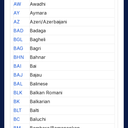
AW
Awadhi
AY
Aymara
AZ
Azeri/Azerbaijani
BAD
Badaga
BGL
Bagheli
BAG
Bagri
BHN
Bahnar
BAI
Bai
BAJ
Bajau
BAL
Balinese
BLK
Balkan Romani
BK
Balkarian
BLT
Balti
BC
Baluchi
BM
Bambara/Bamanankan