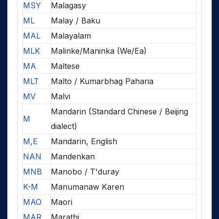
MSY
Malagasy
ML
Malay / Baku
MAL
Malayalam
MLK
Malinke/Maninka (We/Ea)
MA
Maltese
MLT
Malto / Kumarbhag Paharia
MV
Malvi
Mandarin (Standard Chinese / Beijing
M
dialect)
M,E
Mandarin, English
NAN
Mandenkan
MNB
Manobo / T'duray
K-M
Manumanaw Karen
MAO
Maori
MAR
Marathi