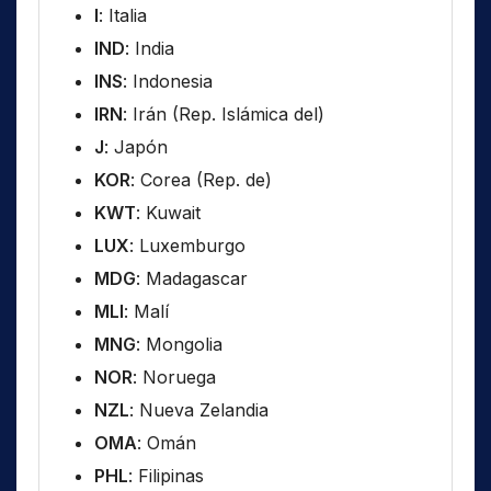
I
: Italia
IND
: India
INS
: Indonesia
IRN
: Irán (Rep. Islámica del)
J
: Japón
KOR
: Corea (Rep. de)
KWT
: Kuwait
LUX
: Luxemburgo
MDG
: Madagascar
MLI
: Malí
MNG
: Mongolia
NOR
: Noruega
NZL
: Nueva Zelandia
OMA
: Omán
PHL
: Filipinas