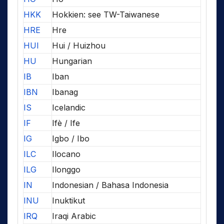
HKK
Hokkien: see TW-Taiwanese
HRE
Hre
HUI
Hui / Huizhou
HU
Hungarian
IB
Iban
IBN
Ibanag
IS
Icelandic
IF
Ifè / Ife
IG
Igbo / Ibo
ILC
Ilocano
ILG
Ilonggo
IN
Indonesian / Bahasa Indonesia
INU
Inuktikut
IRQ
Iraqi Arabic