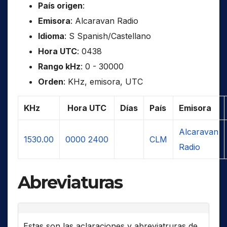
País origen
:
Emisora
: Alcaravan Radio
Idioma
: S Spanish/Castellano
Hora UTC
: 0438
Rango kHz
: 0 - 30000
Orden
: KHz, emisora, UTC
KHz
Hora UTC
Días
País
Emisora
Alcaravan
1530.00
0000
2400
CLM
Radio
Abreviaturas
Estas son las aclaraciones y abreviatruras de