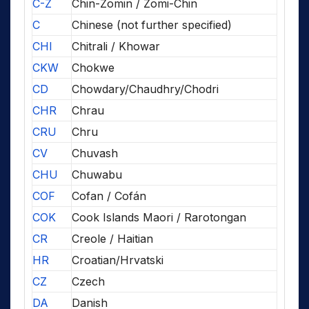
C-Z
Chin-Zomin / Zomi-Chin
C
Chinese (not further specified)
CHI
Chitrali / Khowar
CKW
Chokwe
CD
Chowdary/Chaudhry/Chodri
CHR
Chrau
CRU
Chru
CV
Chuvash
CHU
Chuwabu
COF
Cofan / Cofán
COK
Cook Islands Maori / Rarotongan
CR
Creole / Haitian
HR
Croatian/Hrvatski
CZ
Czech
DA
Danish