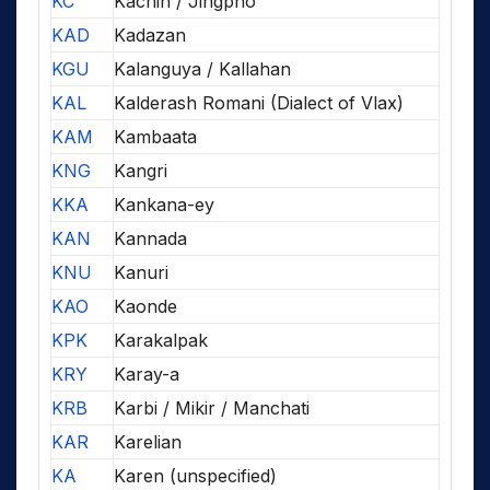
KC
Kachin / Jingpho
KAD
Kadazan
KGU
Kalanguya / Kallahan
KAL
Kalderash Romani (Dialect of Vlax)
KAM
Kambaata
KNG
Kangri
KKA
Kankana-ey
KAN
Kannada
KNU
Kanuri
KAO
Kaonde
KPK
Karakalpak
KRY
Karay-a
KRB
Karbi / Mikir / Manchati
KAR
Karelian
KA
Karen (unspecified)