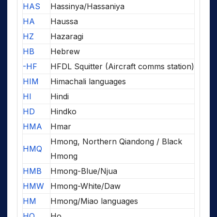
HAS
Hassinya/Hassaniya
HA
Haussa
HZ
Hazaragi
HB
Hebrew
-HF
HFDL Squitter (Aircraft comms station)
HIM
Himachali languages
HI
Hindi
HD
Hindko
HMA
Hmar
Hmong, Northern Qiandong / Black
HMQ
Hmong
HMB
Hmong-Blue/Njua
HMW
Hmong-White/Daw
HM
Hmong/Miao languages
HO
Ho