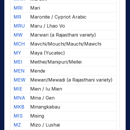
MRI
Mari
MR
Maronite / Cypriot Arabic
MRU
Maru / Lhao Vo
MW
Marwari (a Rajasthani variety)
MCH
Mavchi/Mouchi/Mauchi/Mawchi
MY
Maya (Yucatec)
MEI
Meithei/Manipuri/Meitei
MEN
Mende
MEW
Mewari/Mewadi (a Rajasthani variety)
MIE
Mien / Iu Mien
MNA
Mina / Gen
MKB
Minangkabau
MIS
Mising
MZ
Mizo / Lushai