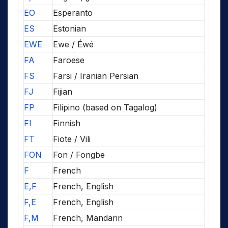
EO
Esperanto
ES
Estonian
EWE
Ewe / Éwé
FA
Faroese
FS
Farsi / Iranian Persian
FJ
Fijian
FP
Filipino (based on Tagalog)
FI
Finnish
FT
Fiote / Vili
FON
Fon / Fongbe
F
French
E,F
French, English
F,E
French, English
F,M
French, Mandarin