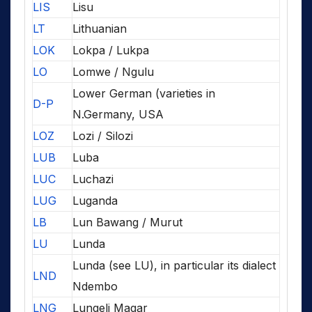
LIS
Lisu
LT
Lithuanian
LOK
Lokpa / Lukpa
LO
Lomwe / Ngulu
Lower German (varieties in
D-P
N.Germany, USA
LOZ
Lozi / Silozi
LUB
Luba
LUC
Luchazi
LUG
Luganda
LB
Lun Bawang / Murut
LU
Lunda
Lunda (see LU), in particular its dialect
LND
Ndembo
LNG
Lungeli Magar