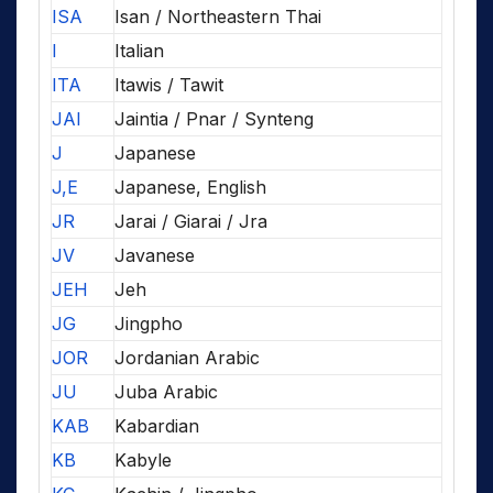
ISA
Isan / Northeastern Thai
I
Italian
ITA
Itawis / Tawit
JAI
Jaintia / Pnar / Synteng
J
Japanese
J,E
Japanese, English
JR
Jarai / Giarai / Jra
JV
Javanese
JEH
Jeh
JG
Jingpho
JOR
Jordanian Arabic
JU
Juba Arabic
KAB
Kabardian
KB
Kabyle