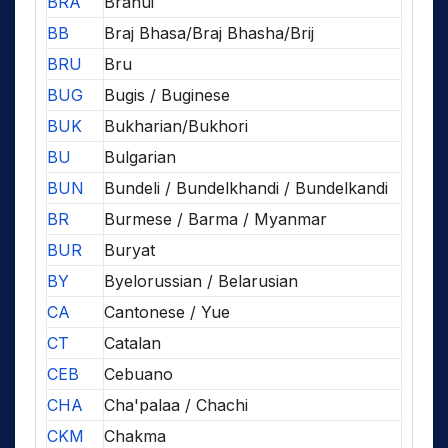
BRA
Brahui
BB
Braj Bhasa/Braj Bhasha/Brij
BRU
Bru
BUG
Bugis / Buginese
BUK
Bukharian/Bukhori
BU
Bulgarian
BUN
Bundeli / Bundelkhandi / Bundelkandi
BR
Burmese / Barma / Myanmar
BUR
Buryat
BY
Byelorussian / Belarusian
CA
Cantonese / Yue
CT
Catalan
CEB
Cebuano
CHA
Cha'palaa / Chachi
CKM
Chakma