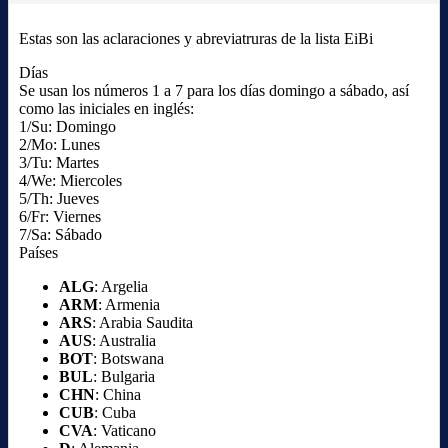
Estas son las aclaraciones y abreviatruras de la lista EiBi
Días
Se usan los números 1 a 7 para los días domingo a sábado, así
como las iniciales en inglés:
1/Su: Domingo
2/Mo: Lunes
3/Tu: Martes
4/We: Miercoles
5/Th: Jueves
6/Fr: Viernes
7/Sa: Sábado
Países
ALG
: Argelia
ARM
: Armenia
ARS
: Arabia Saudita
AUS
: Australia
BOT
: Botswana
BUL
: Bulgaria
CHN
: China
CUB
: Cuba
CVA
: Vaticano