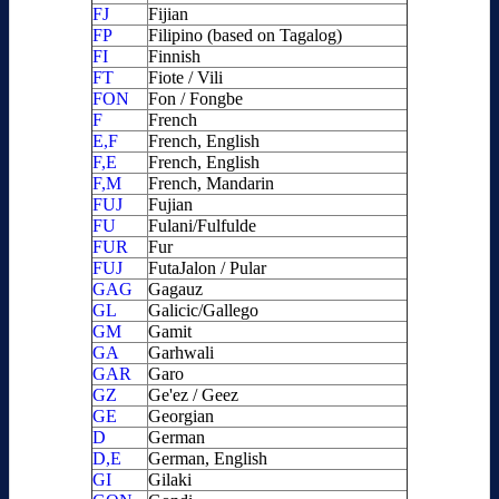
FJ
Fijian
FP
Filipino (based on Tagalog)
FI
Finnish
FT
Fiote / Vili
FON
Fon / Fongbe
F
French
E,F
French, English
F,E
French, English
F,M
French, Mandarin
FUJ
Fujian
FU
Fulani/Fulfulde
FUR
Fur
FUJ
FutaJalon / Pular
GAG
Gagauz
GL
Galicic/Gallego
GM
Gamit
GA
Garhwali
GAR
Garo
GZ
Ge'ez / Geez
GE
Georgian
D
German
D,E
German, English
GI
Gilaki