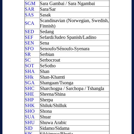
SGM
Sara Gambai / Sara Ngambai
SAR
Sara/Sar
SAS
Sasak
Scandinavian (Norwegian, Swedish,
SCA
Finnish)
SED
Sedang
SEF
Sefardi/Judeo Spanish/Ladino
SEN
Sena
SFO
Senoufo/Sénoufo-Syenara
SR
Serbian
SC
Serbocroat
SOT
SeSotho
SHA
Shan
SHk
Shan-Khamti
SGA
Shangaan/Tsonga
SHC
Sharchogpa / Sarchopa / Tshangla
SHE
Sheena/Shina
SHP
Sherpa
SHK
Shiluk/Shilluk
SHO
Shona
SUA
Shuar
SHU
Shuwa Arabic
SID
Sidamo/Sidama
SIK
Sikkimese/Bhutia