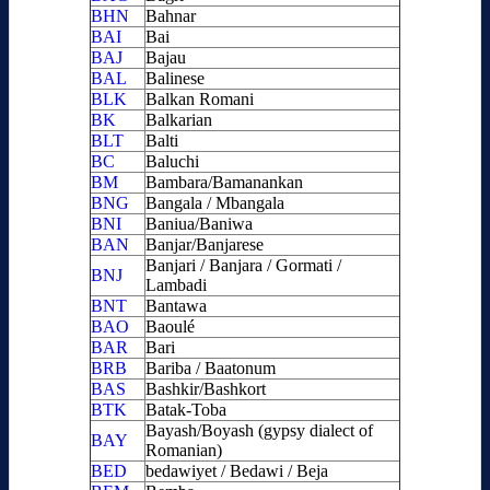
BHN
Bahnar
BAI
Bai
BAJ
Bajau
BAL
Balinese
BLK
Balkan Romani
BK
Balkarian
BLT
Balti
BC
Baluchi
BM
Bambara/Bamanankan
BNG
Bangala / Mbangala
BNI
Baniua/Baniwa
BAN
Banjar/Banjarese
Banjari / Banjara / Gormati /
BNJ
Lambadi
BNT
Bantawa
BAO
Baoulé
BAR
Bari
BRB
Bariba / Baatonum
BAS
Bashkir/Bashkort
BTK
Batak-Toba
Bayash/Boyash (gypsy dialect of
BAY
Romanian)
BED
bedawiyet / Bedawi / Beja