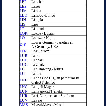
LEP
Lepcha
LEZ
Lezgi
LIM
Limba
LBO
Limboo /Limbu
LIN
Lingala
LIS
Lisu
LT
Lithuanian
LOK
Lokpa / Lukpa
LO
Lomwe / Ngulu
Lower German (varieties in
D-P
N.Germany, USA
LOZ
Lozi / Silozi
LUB
Luba
LUC
Luchazi
LUG
Luganda
LB
Lun Bawang / Murut
LU
Lunda
Lunda (see LU), in particular its
LND
dialect Ndembo
LNG
Lungeli Magar
LUN
Lunyaneka/Nyaneka
LUR
Luri, Northern and Southern
LUV
Luvale
MAS
Maasai/Massai/Masai