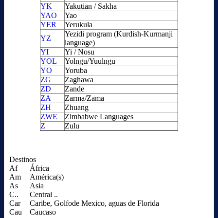
YK
Yakutian / Sakha
YAO
Yao
YER
Yerukula
Yezidi program (Kurdish-Kurmanji
YZ
language)
YI
Yi / Nosu
YOL
Yolngu/Yuulngu
YO
Yoruba
ZG
Zaghawa
ZD
Zande
ZA
Zarma/Zama
ZH
Zhuang
ZWE
Zimbabwe Languages
Z
Zulu
Destinos
Af
África
Am
América(s)
As
Asia
C..
Central ..
Car
Caribe, Golfode Mexico, aguas de Florida
Cau
Caucaso