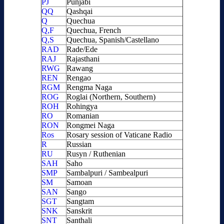
PJ
Punjabi
QQ
Qashqai
Q
Quechua
Q,F
Quechua, French
Q,S
Quechua, Spanish/Castellano
RAD
Rade/Ede
RAJ
Rajasthani
RWG
Rawang
REN
Rengao
RGM
Rengma Naga
ROG
Roglai (Northern, Southern)
ROH
Rohingya
RO
Romanian
RON
Rongmei Naga
Ros
Rosary session of Vaticane Radio
R
Russian
RU
Rusyn / Ruthenian
SAH
Saho
SMP
Sambalpuri / Sambealpuri
SM
Samoan
SAN
Sango
SGT
Sangtam
SNK
Sanskrit
SNT
Santhali