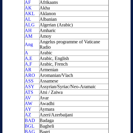
AF
Afrikaans
AK
Akha
AKL
Aklanon
AL
Albanian
ALG
Algerian (Arabic)
AH
Amharic
AM
Amoy
Angelus programme of Vaticane
Ang
Radio
A
Arabic
A,E
Arabic, English
A,F
Arabic, French
AR
Armenian
ARO
Aromanian/Vlach
ASS
Assamese
ASY
Assyrian/Syriac/Neo-Aramaic
ATS
Atsi / Zaiwa
AV
Avar
AW
Awadhi
AY
Aymara
AZ
Azeri/Azerbaijani
BAD
Badaga
BGL
Bagheli
BAG
Bagri