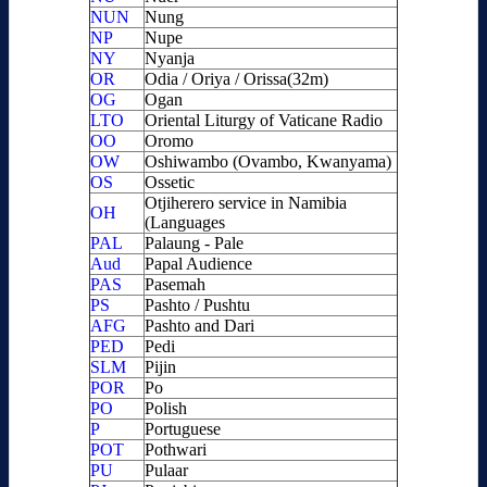
NUN
Nung
NP
Nupe
NY
Nyanja
OR
Odia / Oriya / Orissa(32m)
OG
Ogan
LTO
Oriental Liturgy of Vaticane Radio
OO
Oromo
OW
Oshiwambo (Ovambo, Kwanyama)
OS
Ossetic
Otjiherero service in Namibia
OH
(Languages
PAL
Palaung - Pale
Aud
Papal Audience
PAS
Pasemah
PS
Pashto / Pushtu
AFG
Pashto and Dari
PED
Pedi
SLM
Pijin
POR
Po
PO
Polish
P
Portuguese
POT
Pothwari
PU
Pulaar