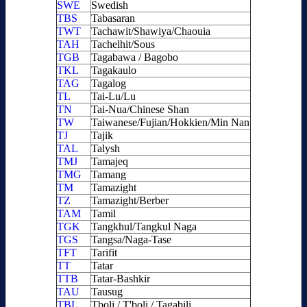
SWE
Swedish
TBS
Tabasaran
TWT
Tachawit/Shawiya/Chaouia
TAH
Tachelhit/Sous
TGB
Tagabawa / Bagobo
TKL
Tagakaulo
TAG
Tagalog
TL
Tai-Lu/Lu
TN
Tai-Nua/Chinese Shan
TW
Taiwanese/Fujian/Hokkien/Min Nan
TJ
Tajik
TAL
Talysh
TMJ
Tamajeq
TMG
Tamang
TM
Tamazight
TZ
Tamazight/Berber
TAM
Tamil
TGK
Tangkhul/Tangkul Naga
TGS
Tangsa/Naga-Tase
TFT
Tarifit
TT
Tatar
TTB
Tatar-Bashkir
TAU
Tausug
TBL
Tboli / T'boli / Tagabili