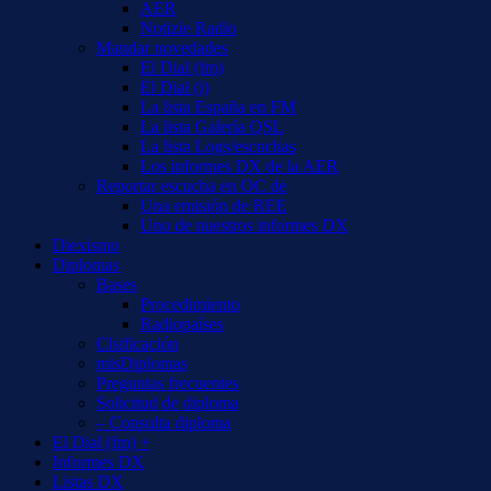
AER
Notizie Radio
Mandar novedades
El Dial (fm)
El Dial (i)
La lista España en FM
La lista Galería QSL
La lista Logs/escuchas
Los informes DX de la AER
Reportar escucha en OC de
Una emisión de REE
Uno de nuestros informes DX
Diexismo
Diplomas
Bases
Procedimiento
Radiopaíses
Clsificación
misDiplomas
Preguntas frecuentes
Solicitud de diploma
– Consulta diploma
El Dial (fm) +
Informes DX
Listas DX