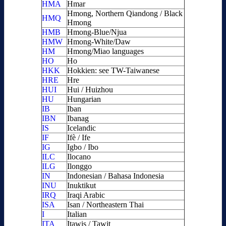
HMA
Hmar
Hmong, Northern Qiandong / Black
HMQ
Hmong
HMB
Hmong-Blue/Njua
HMW
Hmong-White/Daw
HM
Hmong/Miao languages
HO
Ho
HKK
Hokkien: see TW-Taiwanese
HRE
Hre
HUI
Hui / Huizhou
HU
Hungarian
IB
Iban
IBN
Ibanag
IS
Icelandic
IF
Ifè / Ife
IG
Igbo / Ibo
ILC
Ilocano
ILG
Ilonggo
IN
Indonesian / Bahasa Indonesia
INU
Inuktikut
IRQ
Iraqi Arabic
ISA
Isan / Northeastern Thai
I
Italian
ITA
Itawis / Tawit