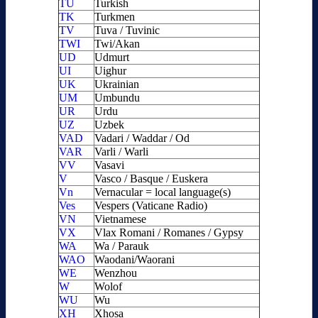
TU
Turkish
TK
Turkmen
TV
Tuva / Tuvinic
TWI
Twi/Akan
UD
Udmurt
UI
Uighur
UK
Ukrainian
UM
Umbundu
UR
Urdu
UZ
Uzbek
VAD
Vadari / Waddar / Od
VAR
Varli / Warli
VV
Vasavi
V
Vasco / Basque / Euskera
Vn
Vernacular = local language(s)
Ves
Vespers (Vaticane Radio)
VN
Vietnamese
VX
Vlax Romani / Romanes / Gypsy
WA
Wa / Parauk
WAO
Waodani/Waorani
WE
Wenzhou
W
Wolof
WU
Wu
XH
Xhosa