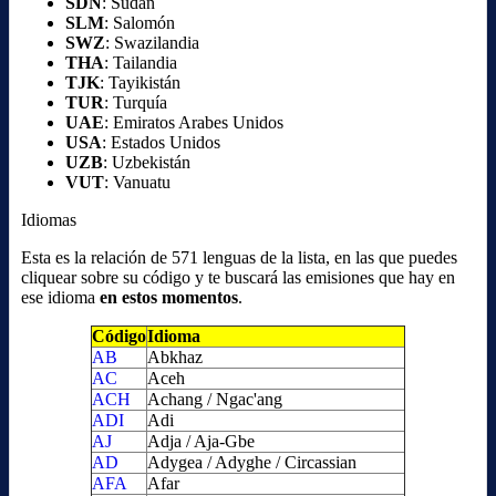
SDN
: Sudán
SLM
: Salomón
SWZ
: Swazilandia
THA
: Tailandia
TJK
: Tayikistán
TUR
: Turquía
UAE
: Emiratos Arabes Unidos
USA
: Estados Unidos
UZB
: Uzbekistán
VUT
: Vanuatu
Idiomas
Esta es la relación de 571 lenguas de la lista, en las que puedes
cliquear sobre su código y te buscará las emisiones que hay en
ese idioma
en estos momentos
.
Código
Idioma
AB
Abkhaz
AC
Aceh
ACH
Achang / Ngac'ang
ADI
Adi
AJ
Adja / Aja-Gbe
AD
Adygea / Adyghe / Circassian
AFA
Afar