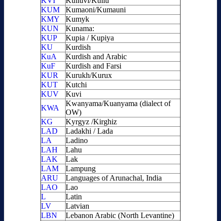
KVI
Kulluvi/Kullu
KUM
Kumaoni/Kumauni
KMY
Kumyk
KUN
Kunama:
KUP
Kupia / Kupiya
KU
Kurdish
KuA
Kurdish and Arabic
KuF
Kurdish and Farsi
KUR
Kurukh/Kurux
KUT
Kutchi
KUV
Kuvi
Kwanyama/Kuanyama (dialect of
KWA
OW)
KG
Kyrgyz /Kirghiz
LAD
Ladakhi / Lada
LA
Ladino
LAH
Lahu
LAK
Lak
LAM
Lampung
ARU
Languages of Arunachal, India
LAO
Lao
L
Latin
LV
Latvian
LBN
Lebanon Arabic (North Levantine)