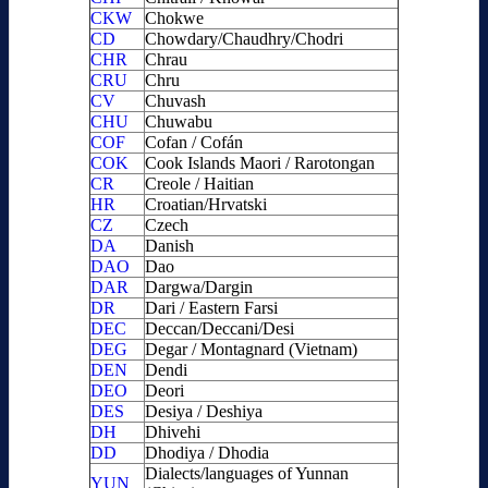
CKW
Chokwe
CD
Chowdary/Chaudhry/Chodri
CHR
Chrau
CRU
Chru
CV
Chuvash
CHU
Chuwabu
COF
Cofan / Cofán
COK
Cook Islands Maori / Rarotongan
CR
Creole / Haitian
HR
Croatian/Hrvatski
CZ
Czech
DA
Danish
DAO
Dao
DAR
Dargwa/Dargin
DR
Dari / Eastern Farsi
DEC
Deccan/Deccani/Desi
DEG
Degar / Montagnard (Vietnam)
DEN
Dendi
DEO
Deori
DES
Desiya / Deshiya
DH
Dhivehi
DD
Dhodiya / Dhodia
Dialects/languages of Yunnan
YUN