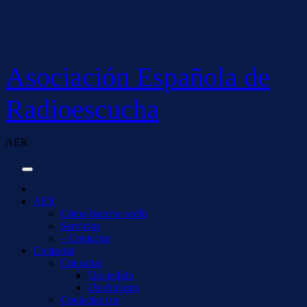
Saltar
al
contenido
Asociación Española de
Radioescucha
AER
AER
Cómo hacerse socio
Servicios
– Contactar
Contactar
Consultar
Un pedido
Un diploma
Contactar con