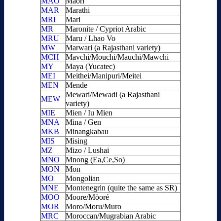
MAO
Maori
MAR
Marathi
MRI
Mari
MR
Maronite / Cypriot Arabic
MRU
Maru / Lhao Vo
MW
Marwari (a Rajasthani variety)
MCH
Mavchi/Mouchi/Mauchi/Mawchi
MY
Maya (Yucatec)
MEI
Meithei/Manipuri/Meitei
MEN
Mende
Mewari/Mewadi (a Rajasthani
MEW
variety)
MIE
Mien / Iu Mien
MNA
Mina / Gen
MKB
Minangkabau
MIS
Mising
MZ
Mizo / Lushai
MNO
Mnong (Ea,Ce,So)
MON
Mon
MO
Mongolian
MNE
Montenegrin (quite the same as SR)
MOO
Moore/Mòoré
MOR
Moro/Moru/Muro
MRC
Moroccan/Mugrabian Arabic