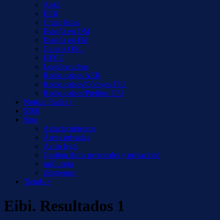
Aoki
EiBi
Cruce listas
España en OM
España en FM
Galería QSL
HFCC
Logs/escuchas
Radio-países AER
Radio-países/Códigos ITU
Radio-países/Prefijos ITU
Notizie Radio +
S500
Sitio
Agradecimientos
Áreas privadas
Aviso legal
Gestión datos personales y privacidad
miCuenta
¡Síguenos!
Tienda +
Eibi. Resultados 1