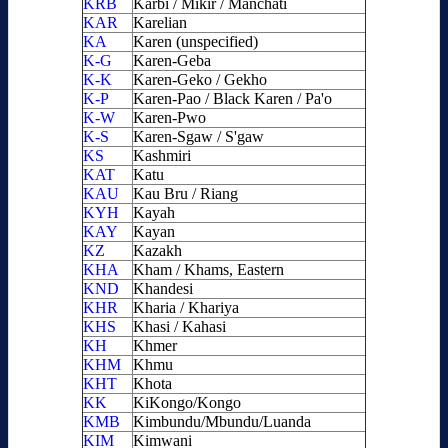
KRB
Karbi / Mikir / Manchati
KAR
Karelian
KA
Karen (unspecified)
K-G
Karen-Geba
K-K
Karen-Geko / Gekho
K-P
Karen-Pao / Black Karen / Pa'o
K-W
Karen-Pwo
K-S
Karen-Sgaw / S'gaw
KS
Kashmiri
KAT
Katu
KAU
Kau Bru / Riang
KYH
Kayah
KAY
Kayan
KZ
Kazakh
KHA
Kham / Khams, Eastern
KND
Khandesi
KHR
Kharia / Khariya
KHS
Khasi / Kahasi
KH
Khmer
KHM
Khmu
KHT
Khota
KK
KiKongo/Kongo
KMB
Kimbundu/Mbundu/Luanda
KIM
Kimwani