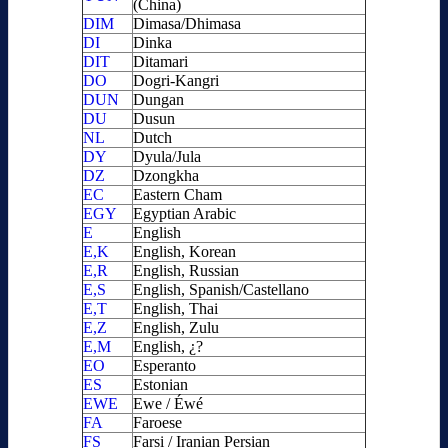
(China)
DIM
Dimasa/Dhimasa
DI
Dinka
DIT
Ditamari
DO
Dogri-Kangri
DUN
Dungan
DU
Dusun
NL
Dutch
DY
Dyula/Jula
DZ
Dzongkha
EC
Eastern Cham
EGY
Egyptian Arabic
E
English
E,K
English, Korean
E,R
English, Russian
E,S
English, Spanish/Castellano
E,T
English, Thai
E,Z
English, Zulu
E,M
English, ¿?
EO
Esperanto
ES
Estonian
EWE
Ewe / Éwé
FA
Faroese
FS
Farsi / Iranian Persian