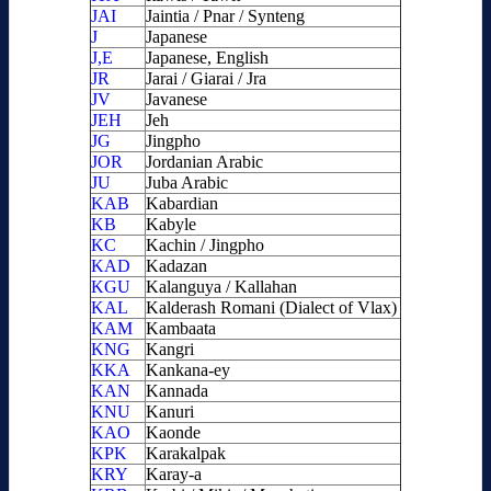
JAI
Jaintia / Pnar / Synteng
J
Japanese
J,E
Japanese, English
JR
Jarai / Giarai / Jra
JV
Javanese
JEH
Jeh
JG
Jingpho
JOR
Jordanian Arabic
JU
Juba Arabic
KAB
Kabardian
KB
Kabyle
KC
Kachin / Jingpho
KAD
Kadazan
KGU
Kalanguya / Kallahan
KAL
Kalderash Romani (Dialect of Vlax)
KAM
Kambaata
KNG
Kangri
KKA
Kankana-ey
KAN
Kannada
KNU
Kanuri
KAO
Kaonde
KPK
Karakalpak
KRY
Karay-a