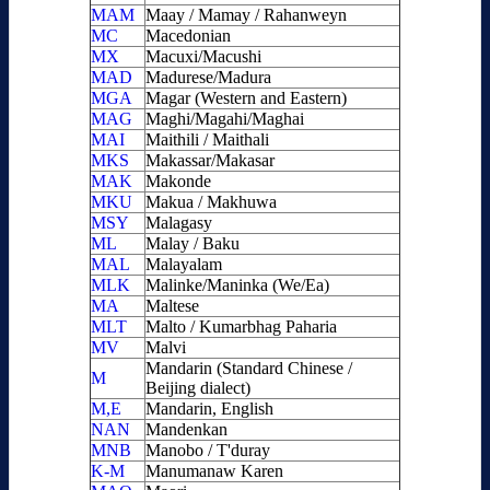
MAM
Maay / Mamay / Rahanweyn
MC
Macedonian
MX
Macuxi/Macushi
MAD
Madurese/Madura
MGA
Magar (Western and Eastern)
MAG
Maghi/Magahi/Maghai
MAI
Maithili / Maithali
MKS
Makassar/Makasar
MAK
Makonde
MKU
Makua / Makhuwa
MSY
Malagasy
ML
Malay / Baku
MAL
Malayalam
MLK
Malinke/Maninka (We/Ea)
MA
Maltese
MLT
Malto / Kumarbhag Paharia
MV
Malvi
Mandarin (Standard Chinese /
M
Beijing dialect)
M,E
Mandarin, English
NAN
Mandenkan
MNB
Manobo / T'duray
K-M
Manumanaw Karen