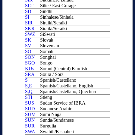
SLT
Silte / East Gurage
SD
Sindhi
SI
Sinhalese/Sinhala
SIR
Siraiki/Seraiki
SKR
Siraiki/Seraiki
SWZ
SiSwati
SK
Slovak
SV
Slovenian
SO
Somali
SON
Songhai
SGO
Songo
KUs
Sorani (Central) Kurdish
SRA
Soura / Sora
S
Spanish/Castellano
S,E
Spanish/Castellano, English
S,Q
Spanish/Castellano, Quechua
STI
Stieng
SUS
Sudan Service of IBRA
SUD
Sudanese Arabic
SUM
Sumi Naga
SUN
Sunda/Sundanese
SUR
Surgujia
SWA
Swahili/Kisuaheli