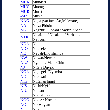
MUN
Mundari
MUO
Muong
MUR
Murut
-MX
Music
NAG
Naga (var.incl. Ao,Makware)
NAP
Naga Pidgin
NG
Nagpuri / Sadani / Sadari / Sadri
Natakani / Netakani / Varhadi-
NTK
Nagpuri
NDA
Ndau
NDE
Ndebele
NE
Nepali/Lhotshampa
NW
Newar/Newari
NLA
Nga La / Matu Chin
NJ
Ngaju Dayak
NGA
Ngangela/Nyemba
NIC
Nicobari
NIG
Nigerian lamg.
NIS
Nishi/Nyishi
NIU
Niuean
No definido
NOC
Nocte / Nockte
NO
Norwegian
NU
Nuer