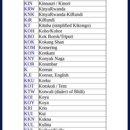
KIN
Kinnauri / Kinori
KRW
KinyaRwanda
KNK
KinyaRwanda-KiRundi
KiR
KiRundi
KT
Kituba (simplified Kikongo)
KOH
Koho/Kohor
KBO
Kok Borok/Tripuri
KOK
Kokang Shan
KOM
Komering
KON
Konkani
KNY
Konyak Naga
KOR
Korambar
K
Korean
K,E
Korean, English
KKU
Korku
KOT
Kotokoli / Tem
KTW
Kotwali (dialect of Bhili)
KOI
Koya
KOY
Koya
KRI
Krio
KUI
Kui
KKN
Kukna
KUL
Kulina