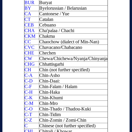
BUR
Buryat
BY
Byelorussian / Belarusian
CA
Cantonese / Yue
CT
Catalan
CEB
Cebuano
CHA
Cha'palaa / Chachi
CKM
Chakma
CC
Chaochow (dialect of Min-Nan)
CVC
Chavacano/Chabacano
CHE
Chechen
CW
Chewa/Chichewa/Nyanja/Chinyanja
CHG
Chhattisgarhi
CH
Chin (not further specified)
C-A
Chin-Asho
C-D
Chin-Daai:
C-F
Chin-Falam / Halam
C-H
Chin-Haka
C-K
Chin-Khumi
C-M
Chin-Mro
C-O
Chin-Thado / Thadou-Kuki
C-T
Chin-Tidim
C-Z
Chin-Zomin / Zomi-Chin
C
Chinese (not further specified)
CHI
Chitrali / Khowar