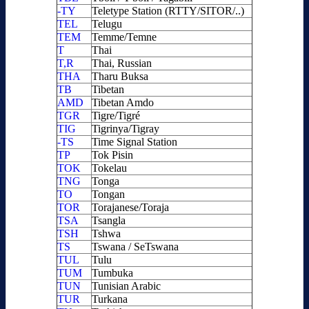
-TY
Teletype Station (RTTY/SITOR/..)
TEL
Telugu
TEM
Temme/Temne
T
Thai
T,R
Thai, Russian
THA
Tharu Buksa
TB
Tibetan
AMD
Tibetan Amdo
TGR
Tigre/Tigré
TIG
Tigrinya/Tigray
-TS
Time Signal Station
TP
Tok Pisin
TOK
Tokelau
TNG
Tonga
TO
Tongan
TOR
Torajanese/Toraja
TSA
Tsangla
TSH
Tshwa
TS
Tswana / SeTswana
TUL
Tulu
TUM
Tumbuka
TUN
Tunisian Arabic
TUR
Turkana