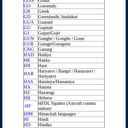
GON
Gondi
GO
Gorontalo
GR
Greek
GD
Greenlandic Inuktikut
GUA
Guaraní
GU
Gujarati
GJ
Gujari/Gojri
GUN
Gungbe / Gongbe / Goun
GUR
Gurage/Guragena
GNG
Gurung
HAD
Hadiya
HK
Hakka
HN
Hani
Haryanvi / Bangri / Harayanvi /
HAR
Hariyanvi
HAS
Hassinya/Hassaniya
HA
Haussa
HZ
Hazaragi
HB
Hebrew
HFDL Squitter (Aircraft comms
-HF
station)
HIM
Himachali languages
HI
Hindi
HD
Hindko