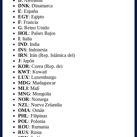
D
: Alemania
DNK
: Dinamarca
E
: España
EGY
: Egipto
F
: Francia
G
: Reino Unido
HOL
: Países Bajos
I
: Italia
IND
: India
INS
: Indonesia
IRN
: Irán (Rep. Islámica del)
J
: Japón
KOR
: Corea (Rep. de)
KWT
: Kuwait
LUX
: Luxemburgo
MDG
: Madagascar
MLI
: Malí
MNG
: Mongolia
NOR
: Noruega
NZL
: Nueva Zelandia
OMA
: Omán
PHL
: Filipinas
POL
: Polonia
ROU
: Rumania
RUS
: Rusia