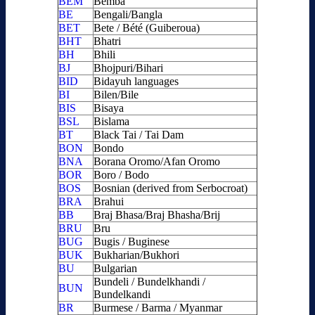
BEM
Bemba
BE
Bengali/Bangla
BET
Bete / Bété (Guiberoua)
BHT
Bhatri
BH
Bhili
BJ
Bhojpuri/Bihari
BID
Bidayuh languages
BI
Bilen/Bile
BIS
Bisaya
BSL
Bislama
BT
Black Tai / Tai Dam
BON
Bondo
BNA
Borana Oromo/Afan Oromo
BOR
Boro / Bodo
BOS
Bosnian (derived from Serbocroat)
BRA
Brahui
BB
Braj Bhasa/Braj Bhasha/Brij
BRU
Bru
BUG
Bugis / Buginese
BUK
Bukharian/Bukhori
BU
Bulgarian
Bundeli / Bundelkhandi /
BUN
Bundelkandi
BR
Burmese / Barma / Myanmar