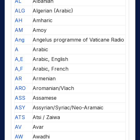
AL
Albanian
ALG
Algerian (Arabic)
AH
Amharic
AM
Amoy
Ang
Angelus programme of Vaticane Radio
A
Arabic
A,E
Arabic, English
A,F
Arabic, French
AR
Armenian
ARO
Aromanian/Vlach
ASS
Assamese
ASY
Assyrian/Syriac/Neo-Aramaic
ATS
Atsi / Zaiwa
AV
Avar
AW
Awadhi