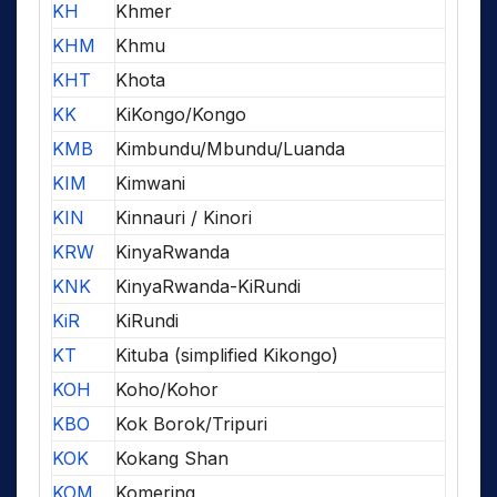
KH
Khmer
KHM
Khmu
KHT
Khota
KK
KiKongo/Kongo
KMB
Kimbundu/Mbundu/Luanda
KIM
Kimwani
KIN
Kinnauri / Kinori
KRW
KinyaRwanda
KNK
KinyaRwanda-KiRundi
KiR
KiRundi
KT
Kituba (simplified Kikongo)
KOH
Koho/Kohor
KBO
Kok Borok/Tripuri
KOK
Kokang Shan
KOM
Komering