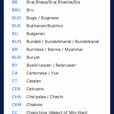
BB
Braj Bhasa/Braj Bhasha/Brij
BRU
Bru
BUG
Bugis / Buginese
BUK
Bukharian/Bukhori
BU
Bulgarian
BUN
Bundeli / Bundelkhandi / Bundelkandi
BR
Burmese / Barma / Myanmar
BUR
Buryat
BY
Byelorussian / Belarusian
CA
Cantonese / Yue
CT
Catalan
CEB
Cebuano
CHA
Cha'palaa / Chachi
CKM
Chakma
CC
Chaochow (dialect of Min-Nan)