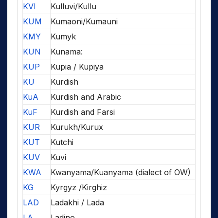
KVI
Kulluvi/Kullu
KUM
Kumaoni/Kumauni
KMY
Kumyk
KUN
Kunama:
KUP
Kupia / Kupiya
KU
Kurdish
KuA
Kurdish and Arabic
KuF
Kurdish and Farsi
KUR
Kurukh/Kurux
KUT
Kutchi
KUV
Kuvi
KWA
Kwanyama/Kuanyama (dialect of OW)
KG
Kyrgyz /Kirghiz
LAD
Ladakhi / Lada
LA
Ladino