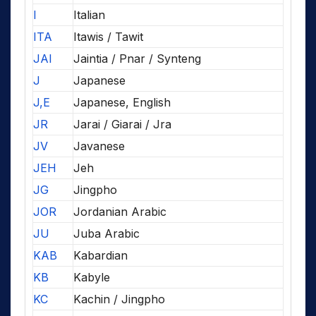
I
Italian
ITA
Itawis / Tawit
JAI
Jaintia / Pnar / Synteng
J
Japanese
J,E
Japanese, English
JR
Jarai / Giarai / Jra
JV
Javanese
JEH
Jeh
JG
Jingpho
JOR
Jordanian Arabic
JU
Juba Arabic
KAB
Kabardian
KB
Kabyle
KC
Kachin / Jingpho