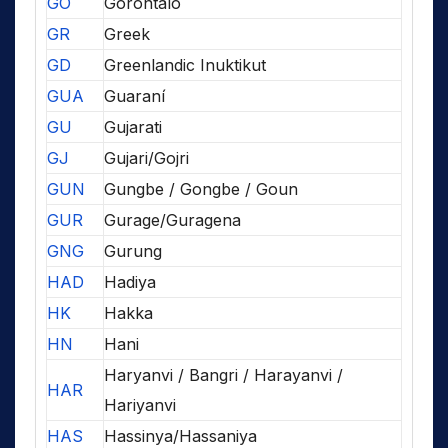
GO
Gorontalo
GR
Greek
GD
Greenlandic Inuktikut
GUA
Guaraní
GU
Gujarati
GJ
Gujari/Gojri
GUN
Gungbe / Gongbe / Goun
GUR
Gurage/Guragena
GNG
Gurung
HAD
Hadiya
HK
Hakka
HN
Hani
Haryanvi / Bangri / Harayanvi /
HAR
Hariyanvi
HAS
Hassinya/Hassaniya