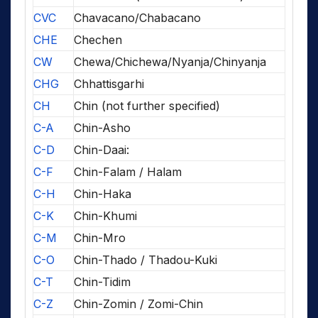
CVC
Chavacano/Chabacano
CHE
Chechen
CW
Chewa/Chichewa/Nyanja/Chinyanja
CHG
Chhattisgarhi
CH
Chin (not further specified)
C-A
Chin-Asho
C-D
Chin-Daai:
C-F
Chin-Falam / Halam
C-H
Chin-Haka
C-K
Chin-Khumi
C-M
Chin-Mro
C-O
Chin-Thado / Thadou-Kuki
C-T
Chin-Tidim
C-Z
Chin-Zomin / Zomi-Chin