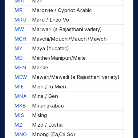
MRI
Mari
MR
Maronite / Cypriot Arabic
MRU
Maru / Lhao Vo
MW
Marwari (a Rajasthani variety)
MCH
Mavchi/Mouchi/Mauchi/Mawchi
MY
Maya (Yucatec)
MEI
Meithei/Manipuri/Meitei
MEN
Mende
MEW
Mewari/Mewadi (a Rajasthani variety)
MIE
Mien / Iu Mien
MNA
Mina / Gen
MKB
Minangkabau
MIS
Mising
MZ
Mizo / Lushai
MNO
Mnong (Ea,Ce,So)