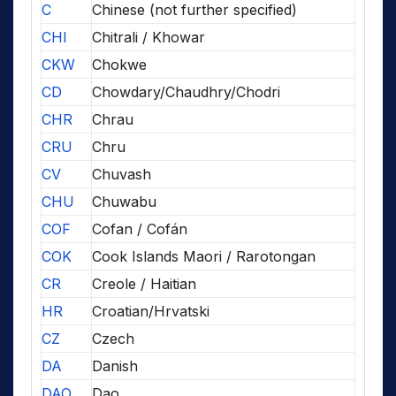
C
Chinese (not further specified)
CHI
Chitrali / Khowar
CKW
Chokwe
CD
Chowdary/Chaudhry/Chodri
CHR
Chrau
CRU
Chru
CV
Chuvash
CHU
Chuwabu
COF
Cofan / Cofán
COK
Cook Islands Maori / Rarotongan
CR
Creole / Haitian
HR
Croatian/Hrvatski
CZ
Czech
DA
Danish
DAO
Dao