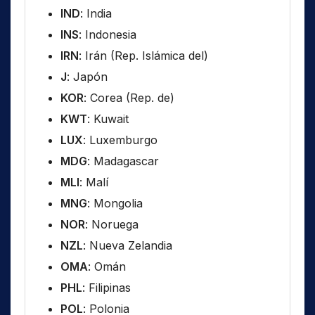
IND
: India
INS
: Indonesia
IRN
: Irán (Rep. Islámica del)
J
: Japón
KOR
: Corea (Rep. de)
KWT
: Kuwait
LUX
: Luxemburgo
MDG
: Madagascar
MLI
: Malí
MNG
: Mongolia
NOR
: Noruega
NZL
: Nueva Zelandia
OMA
: Omán
PHL
: Filipinas
POL
: Polonia