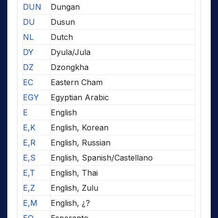
DUN
Dungan
DU
Dusun
NL
Dutch
DY
Dyula/Jula
DZ
Dzongkha
EC
Eastern Cham
EGY
Egyptian Arabic
E
English
E,K
English, Korean
E,R
English, Russian
E,S
English, Spanish/Castellano
E,T
English, Thai
E,Z
English, Zulu
E,M
English, ¿?