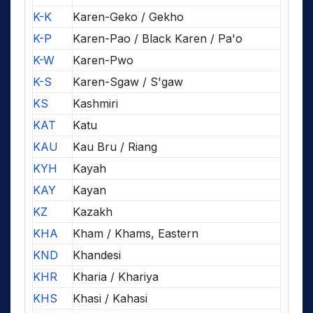
K-K
Karen-Geko / Gekho
K-P
Karen-Pao / Black Karen / Pa'o
K-W
Karen-Pwo
K-S
Karen-Sgaw / S'gaw
KS
Kashmiri
KAT
Katu
KAU
Kau Bru / Riang
KYH
Kayah
KAY
Kayan
KZ
Kazakh
KHA
Kham / Khams, Eastern
KND
Khandesi
KHR
Kharia / Khariya
KHS
Khasi / Kahasi