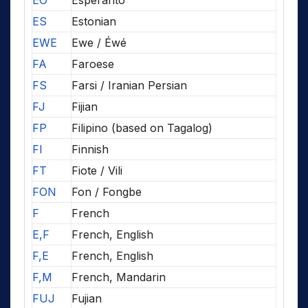
EO
Esperanto
ES
Estonian
EWE
Ewe / Éwé
FA
Faroese
FS
Farsi / Iranian Persian
FJ
Fijian
FP
Filipino (based on Tagalog)
FI
Finnish
FT
Fiote / Vili
FON
Fon / Fongbe
F
French
E,F
French, English
F,E
French, English
F,M
French, Mandarin
FUJ
Fujian