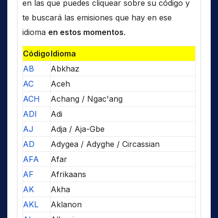
en las que puedes cliquear sobre su código y
te buscará las emisiones que hay en ese
idioma
en estos momentos
.
Código
Idioma
AB
Abkhaz
AC
Aceh
ACH
Achang / Ngac'ang
ADI
Adi
AJ
Adja / Aja-Gbe
AD
Adygea / Adyghe / Circassian
AFA
Afar
AF
Afrikaans
AK
Akha
AKL
Aklanon