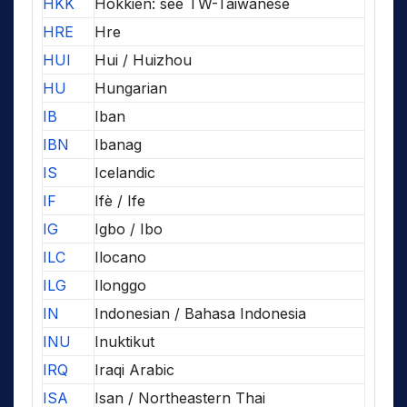
HKK
Hokkien: see TW-Taiwanese
HRE
Hre
HUI
Hui / Huizhou
HU
Hungarian
IB
Iban
IBN
Ibanag
IS
Icelandic
IF
Ifè / Ife
IG
Igbo / Ibo
ILC
Ilocano
ILG
Ilonggo
IN
Indonesian / Bahasa Indonesia
INU
Inuktikut
IRQ
Iraqi Arabic
ISA
Isan / Northeastern Thai