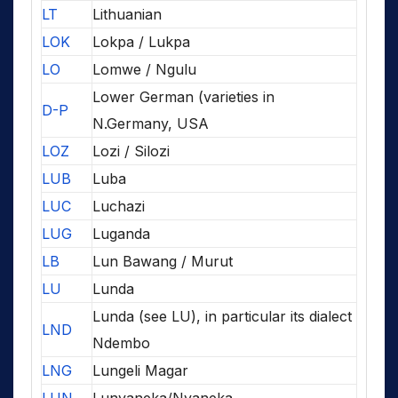
LT
Lithuanian
LOK
Lokpa / Lukpa
LO
Lomwe / Ngulu
Lower German (varieties in
D-P
N.Germany, USA
LOZ
Lozi / Silozi
LUB
Luba
LUC
Luchazi
LUG
Luganda
LB
Lun Bawang / Murut
LU
Lunda
Lunda (see LU), in particular its dialect
LND
Ndembo
LNG
Lungeli Magar