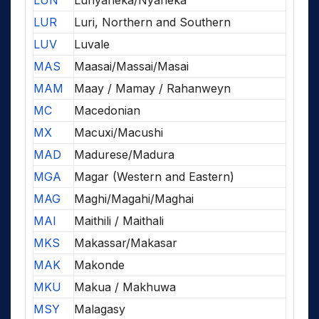
LUN
Lunyaneka/Nyaneka
LUR
Luri, Northern and Southern
LUV
Luvale
MAS
Maasai/Massai/Masai
MAM
Maay / Mamay / Rahanweyn
MC
Macedonian
MX
Macuxi/Macushi
MAD
Madurese/Madura
MGA
Magar (Western and Eastern)
MAG
Maghi/Magahi/Maghai
MAI
Maithili / Maithali
MKS
Makassar/Makasar
MAK
Makonde
MKU
Makua / Makhuwa
MSY
Malagasy