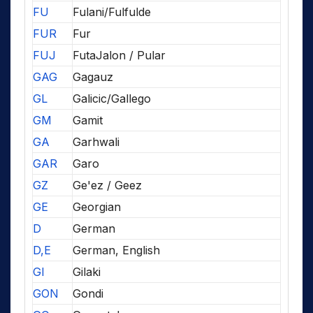
FU
Fulani/Fulfulde
FUR
Fur
FUJ
FutaJalon / Pular
GAG
Gagauz
GL
Galicic/Gallego
GM
Gamit
GA
Garhwali
GAR
Garo
GZ
Ge'ez / Geez
GE
Georgian
D
German
D,E
German, English
GI
Gilaki
GON
Gondi