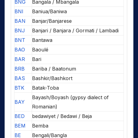
BNG
Bangala / Mbangala
BNI
Baniua/Baniwa
BAN
Banjar/Banjarese
BNJ
Banjari / Banjara / Gormati / Lambadi
BNT
Bantawa
BAO
Baoulé
BAR
Bari
BRB
Bariba / Baatonum
BAS
Bashkir/Bashkort
BTK
Batak-Toba
Bayash/Boyash (gypsy dialect of
BAY
Romanian)
BED
bedawiyet / Bedawi / Beja
BEM
Bemba
BE
Bengali/Bangla