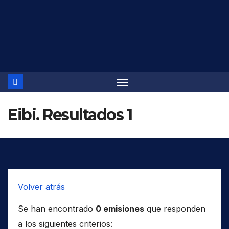
Saltar
al
contenido
Eibi. Resultados 1
Volver atrás
Se han encontrado
0 emisiones
que responden
a los siguientes criterios: