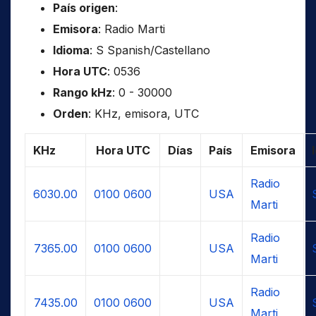
País origen
:
Emisora
: Radio Marti
Idioma
: S Spanish/Castellano
Hora UTC
: 0536
Rango kHz
: 0 - 30000
Orden
: KHz, emisora, UTC
KHz
Hora UTC
Días
País
Emisora
Radio
6030.00
0100
0600
USA
Marti
Radio
7365.00
0100
0600
USA
Marti
Radio
7435.00
0100
0600
USA
Marti