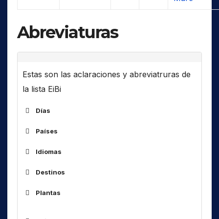
Abreviaturas
Estas son las aclaraciones y abreviatruras de
la lista EiBi
Días
Países
ALG
Idiomas
ARM
Destinos
ARS
Af
África
AUS
Plantas
Am
América(s)
BOT
As
Asia