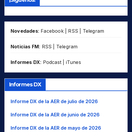
¡Síguenos!
SLM
OMA
BAD
Badaga
Sib
Siberia
SWZ
PHL
BGL
Bagheli
SSE
SSE
THA
POL
BAG
Bagri
SSW
SSO
TJK
ROU
Novedades
:
Facebook
|
RSS
|
Telegram
BHN
Bahnar
SW
SO
TUR
RUS
BAI
Bai
Tib
Tíbet
UAE
Noticias FM
:
RSS
|
Telegram
SDN
BAJ
Bajau
W..
O..
USA
SLM
Informes DX
:
Podcast
|
iTunes
BAL
Balinese
WIO
UZB
Océano Índico occidental
SWZ
VUT
BLK
Balkan Romani
WNA
NO América
THA
BK
Balkarian
WNW
O-NO
TJK
Informes DX
BLT
Balti
WSW
O-SO
TUR
BC
Baluchi
UAE
Informe DX de la AER de julio de 2026
USA
BM
Bambara/Bamanankan
Informe DX de la AER de junio de 2026
UZB
BNG
Bangala / Mbangala
VUT
BNI
Baniua/Baniwa
Informe DX de la AER de mayo de 2026