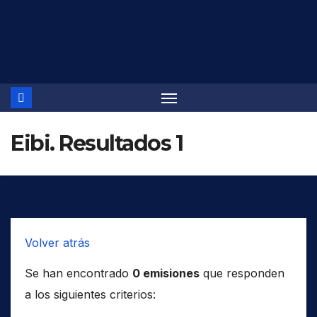
Saltar
al
contenido
Eibi. Resultados 1
Volver atrás
Se han encontrado
0 emisiones
que responden
a los siguientes criterios: