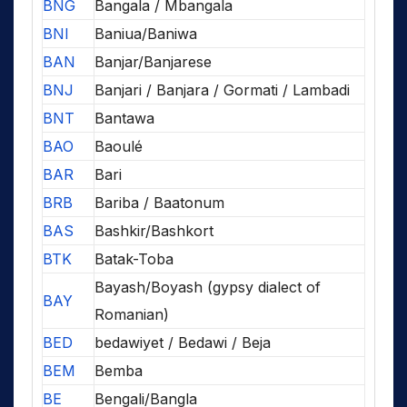
BNG
Bangala / Mbangala
BNI
Baniua/Baniwa
BAN
Banjar/Banjarese
BNJ
Banjari / Banjara / Gormati / Lambadi
BNT
Bantawa
BAO
Baoulé
BAR
Bari
BRB
Bariba / Baatonum
BAS
Bashkir/Bashkort
BTK
Batak-Toba
Bayash/Boyash (gypsy dialect of
BAY
Romanian)
BED
bedawiyet / Bedawi / Beja
BEM
Bemba
BE
Bengali/Bangla