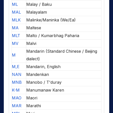
ML
Malay / Baku
MAL
Malayalam
MLK
Malinke/Maninka (We/Ea)
MA
Maltese
MLT
Malto / Kumarbhag Paharia
MV
Malvi
Mandarin (Standard Chinese / Beijing
M
dialect)
M,E
Mandarin, English
NAN
Mandenkan
MNB
Manobo / T'duray
K-M
Manumanaw Karen
MAO
Maori
MAR
Marathi