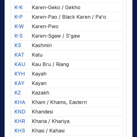
K-K
Karen-Geko / Gekho
K-P
Karen-Pao / Black Karen / Pa'o
K-W
Karen-Pwo
K-S
Karen-Sgaw / S'gaw
KS
Kashmiri
KAT
Katu
KAU
Kau Bru / Riang
KYH
Kayah
KAY
Kayan
KZ
Kazakh
KHA
Kham / Khams, Eastern
KND
Khandesi
KHR
Kharia / Khariya
KHS
Khasi / Kahasi