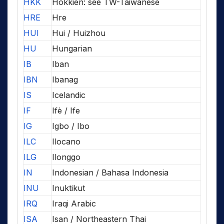
HKK
Hokkien: see TW-Taiwanese
HRE
Hre
HUI
Hui / Huizhou
HU
Hungarian
IB
Iban
IBN
Ibanag
IS
Icelandic
IF
Ifè / Ife
IG
Igbo / Ibo
ILC
Ilocano
ILG
Ilonggo
IN
Indonesian / Bahasa Indonesia
INU
Inuktikut
IRQ
Iraqi Arabic
ISA
Isan / Northeastern Thai