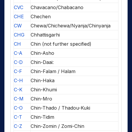
CVC
Chavacano/Chabacano
CHE
Chechen
CW
Chewa/Chichewa/Nyanja/Chinyanja
CHG
Chhattisgarhi
CH
Chin (not further specified)
C-A
Chin-Asho
C-D
Chin-Daai:
C-F
Chin-Falam / Halam
C-H
Chin-Haka
C-K
Chin-Khumi
C-M
Chin-Mro
C-O
Chin-Thado / Thadou-Kuki
C-T
Chin-Tidim
C-Z
Chin-Zomin / Zomi-Chin