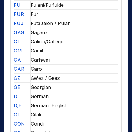
FU
Fulani/Fulfulde
FUR
Fur
FUJ
FutaJalon / Pular
GAG
Gagauz
GL
Galicic/Gallego
GM
Gamit
GA
Garhwali
GAR
Garo
GZ
Ge'ez / Geez
GE
Georgian
D
German
D,E
German, English
GI
Gilaki
GON
Gondi