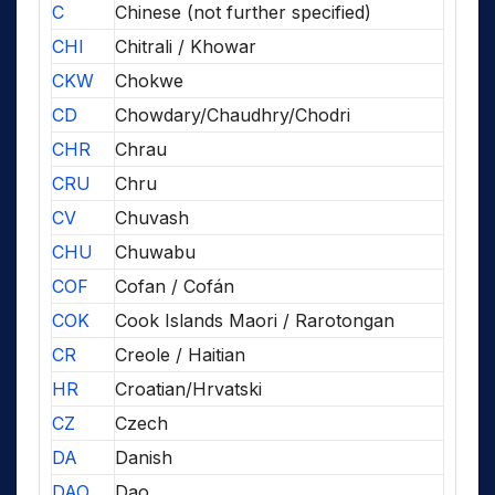
C
Chinese (not further specified)
CHI
Chitrali / Khowar
CKW
Chokwe
CD
Chowdary/Chaudhry/Chodri
CHR
Chrau
CRU
Chru
CV
Chuvash
CHU
Chuwabu
COF
Cofan / Cofán
COK
Cook Islands Maori / Rarotongan
CR
Creole / Haitian
HR
Croatian/Hrvatski
CZ
Czech
DA
Danish
DAO
Dao