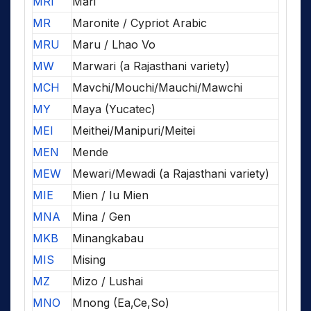
MRI
Mari
MR
Maronite / Cypriot Arabic
MRU
Maru / Lhao Vo
MW
Marwari (a Rajasthani variety)
MCH
Mavchi/Mouchi/Mauchi/Mawchi
MY
Maya (Yucatec)
MEI
Meithei/Manipuri/Meitei
MEN
Mende
MEW
Mewari/Mewadi (a Rajasthani variety)
MIE
Mien / Iu Mien
MNA
Mina / Gen
MKB
Minangkabau
MIS
Mising
MZ
Mizo / Lushai
MNO
Mnong (Ea,Ce,So)