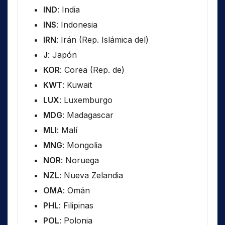
IND
: India
INS
: Indonesia
IRN
: Irán (Rep. Islámica del)
J
: Japón
KOR
: Corea (Rep. de)
KWT
: Kuwait
LUX
: Luxemburgo
MDG
: Madagascar
MLI
: Malí
MNG
: Mongolia
NOR
: Noruega
NZL
: Nueva Zelandia
OMA
: Omán
PHL
: Filipinas
POL
: Polonia