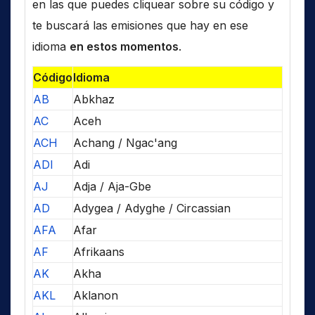
en las que puedes cliquear sobre su código y
te buscará las emisiones que hay en ese
idioma
en estos momentos
.
Código
Idioma
AB
Abkhaz
AC
Aceh
ACH
Achang / Ngac'ang
ADI
Adi
AJ
Adja / Aja-Gbe
AD
Adygea / Adyghe / Circassian
AFA
Afar
AF
Afrikaans
AK
Akha
AKL
Aklanon