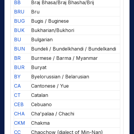
BB
Braj Bhasa/Braj Bhasha/Brij
BRU
Bru
BUG
Bugis / Buginese
BUK
Bukharian/Bukhori
BU
Bulgarian
BUN
Bundeli / Bundelkhandi / Bundelkandi
BR
Burmese / Barma / Myanmar
BUR
Buryat
BY
Byelorussian / Belarusian
CA
Cantonese / Yue
CT
Catalan
CEB
Cebuano
CHA
Cha'palaa / Chachi
CKM
Chakma
CC
Chaochow (dialect of Min-Nan)