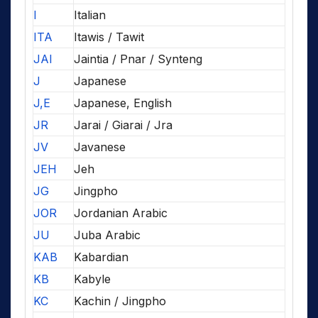
I
Italian
ITA
Itawis / Tawit
JAI
Jaintia / Pnar / Synteng
J
Japanese
J,E
Japanese, English
JR
Jarai / Giarai / Jra
JV
Javanese
JEH
Jeh
JG
Jingpho
JOR
Jordanian Arabic
JU
Juba Arabic
KAB
Kabardian
KB
Kabyle
KC
Kachin / Jingpho