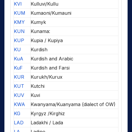
KVI
Kulluvi/Kullu
KUM
Kumaoni/Kumauni
KMY
Kumyk
KUN
Kunama:
KUP
Kupia / Kupiya
KU
Kurdish
KuA
Kurdish and Arabic
KuF
Kurdish and Farsi
KUR
Kurukh/Kurux
KUT
Kutchi
KUV
Kuvi
KWA
Kwanyama/Kuanyama (dialect of OW)
KG
Kyrgyz /Kirghiz
LAD
Ladakhi / Lada
LA
Ladino