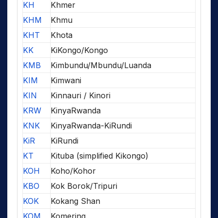
KH
Khmer
KHM
Khmu
KHT
Khota
KK
KiKongo/Kongo
KMB
Kimbundu/Mbundu/Luanda
KIM
Kimwani
KIN
Kinnauri / Kinori
KRW
KinyaRwanda
KNK
KinyaRwanda-KiRundi
KiR
KiRundi
KT
Kituba (simplified Kikongo)
KOH
Koho/Kohor
KBO
Kok Borok/Tripuri
KOK
Kokang Shan
KOM
Komering