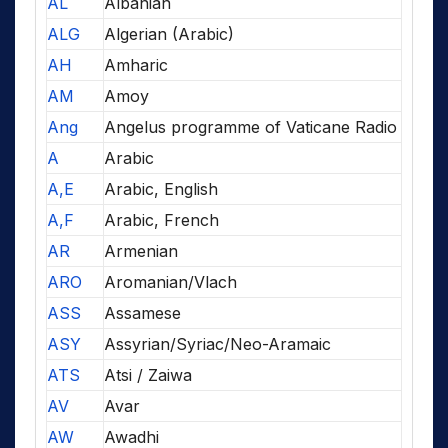
AL
Albanian
ALG
Algerian (Arabic)
AH
Amharic
AM
Amoy
Ang
Angelus programme of Vaticane Radio
A
Arabic
A,E
Arabic, English
A,F
Arabic, French
AR
Armenian
ARO
Aromanian/Vlach
ASS
Assamese
ASY
Assyrian/Syriac/Neo-Aramaic
ATS
Atsi / Zaiwa
AV
Avar
AW
Awadhi