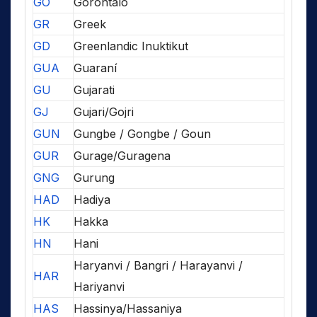
GO
Gorontalo
GR
Greek
GD
Greenlandic Inuktikut
GUA
Guaraní
GU
Gujarati
GJ
Gujari/Gojri
GUN
Gungbe / Gongbe / Goun
GUR
Gurage/Guragena
GNG
Gurung
HAD
Hadiya
HK
Hakka
HN
Hani
Haryanvi / Bangri / Harayanvi /
HAR
Hariyanvi
HAS
Hassinya/Hassaniya