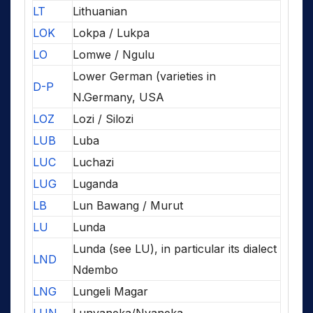
LT
Lithuanian
LOK
Lokpa / Lukpa
LO
Lomwe / Ngulu
Lower German (varieties in
D-P
N.Germany, USA
LOZ
Lozi / Silozi
LUB
Luba
LUC
Luchazi
LUG
Luganda
LB
Lun Bawang / Murut
LU
Lunda
Lunda (see LU), in particular its dialect
LND
Ndembo
LNG
Lungeli Magar