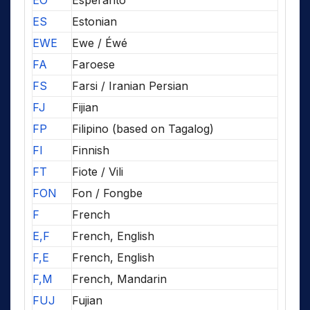
EO
Esperanto
ES
Estonian
EWE
Ewe / Éwé
FA
Faroese
FS
Farsi / Iranian Persian
FJ
Fijian
FP
Filipino (based on Tagalog)
FI
Finnish
FT
Fiote / Vili
FON
Fon / Fongbe
F
French
E,F
French, English
F,E
French, English
F,M
French, Mandarin
FUJ
Fujian