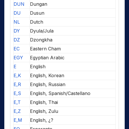
DUN
Dungan
DU
Dusun
NL
Dutch
DY
Dyula/Jula
DZ
Dzongkha
EC
Eastern Cham
EGY
Egyptian Arabic
E
English
E,K
English, Korean
E,R
English, Russian
E,S
English, Spanish/Castellano
E,T
English, Thai
E,Z
English, Zulu
E,M
English, ¿?