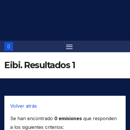
Saltar
al
contenido
Eibi. Resultados 1
Volver atrás
Se han encontrado
0 emisiones
que responden
a los siguientes criterios: