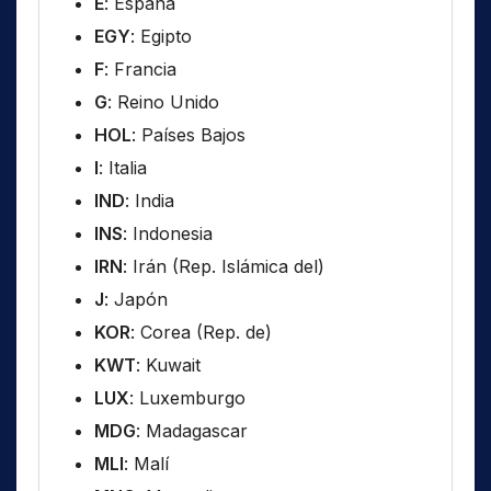
E
: España
EGY
: Egipto
F
: Francia
G
: Reino Unido
HOL
: Países Bajos
I
: Italia
IND
: India
INS
: Indonesia
IRN
: Irán (Rep. Islámica del)
J
: Japón
KOR
: Corea (Rep. de)
KWT
: Kuwait
LUX
: Luxemburgo
MDG
: Madagascar
MLI
: Malí