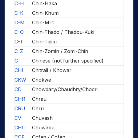
C-H
Chin-Haka
C-K
Chin-Khumi
C-M
Chin-Mro
C-O
Chin-Thado / Thadou-Kuki
C-T
Chin-Tidim
C-Z
Chin-Zomin / Zomi-Chin
C
Chinese (not further specified)
CHI
Chitrali / Khowar
CKW
Chokwe
CD
Chowdary/Chaudhry/Chodri
CHR
Chrau
CRU
Chru
CV
Chuvash
CHU
Chuwabu
COF
Cofan / Cofán