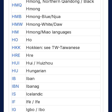
Hmong, Northern Qiandong / Black
HMQ
Hmong
HMB
Hmong-Blue/Njua
HMW
Hmong-White/Daw
HM
Hmong/Miao languages
HO
Ho
HKK
Hokkien: see TW-Taiwanese
HRE
Hre
HUI
Hui / Huizhou
HU
Hungarian
IB
Iban
IBN
Ibanag
IS
Icelandic
IF
Ifè / Ife
IG
Igbo / Ibo