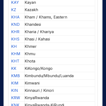
KAY
Kayan
KZ
Kazakh
KHA
Kham / Khams, Eastern
KND
Khandesi
KHR
Kharia / Khariya
KHS
Khasi / Kahasi
KH
Khmer
KHM
Khmu
KHT
Khota
KK
KiKongo/Kongo
KMB
Kimbundu/Mbundu/Luanda
KIM
Kimwani
KIN
Kinnauri / Kinori
KRW
KinyaRwanda
KNK
KinyaRwanda-KiRundi