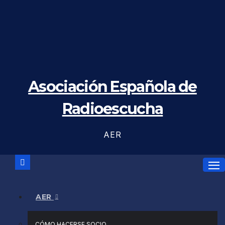
Saltar
al
contenido
Asociación Española de
Radioescucha
AER
AER
CÓMO HACERSE SOCIO