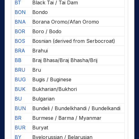
BT
Black Tai / Tai Dam
BON
Bondo
BNA
Borana Oromo/Afan Oromo
BOR
Boro / Bodo
BOS
Bosnian (derived from Serbocroat)
BRA
Brahui
BB
Braj Bhasa/Braj Bhasha/Brij
BRU
Bru
BUG
Bugis / Buginese
BUK
Bukharian/Bukhori
BU
Bulgarian
BUN
Bundeli / Bundelkhandi / Bundelkandi
BR
Burmese / Barma / Myanmar
BUR
Buryat
BY
Byelorussian / Belarusian