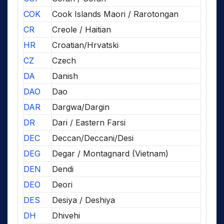
COK
Cook Islands Maori / Rarotongan
CR
Creole / Haitian
HR
Croatian/Hrvatski
CZ
Czech
DA
Danish
DAO
Dao
DAR
Dargwa/Dargin
DR
Dari / Eastern Farsi
DEC
Deccan/Deccani/Desi
DEG
Degar / Montagnard (Vietnam)
DEN
Dendi
DEO
Deori
DES
Desiya / Deshiya
DH
Dhivehi