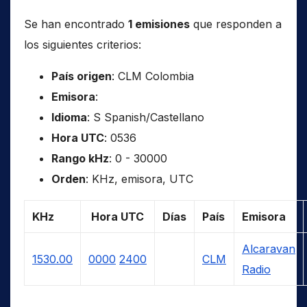
Se han encontrado
1 emisiones
que responden a
los siguientes criterios:
País origen
: CLM Colombia
Emisora
:
Idioma
: S Spanish/Castellano
Hora UTC
: 0536
Rango kHz
: 0 - 30000
Orden
: KHz, emisora, UTC
KHz
Hora UTC
Días
País
Emisora
Alcaravan
1530.00
0000
2400
CLM
Radio