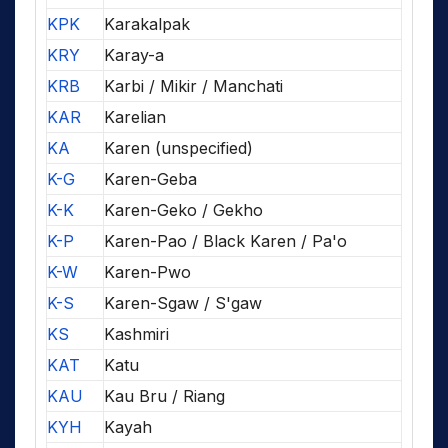
KPK
Karakalpak
KRY
Karay-a
KRB
Karbi / Mikir / Manchati
KAR
Karelian
KA
Karen (unspecified)
K-G
Karen-Geba
K-K
Karen-Geko / Gekho
K-P
Karen-Pao / Black Karen / Pa'o
K-W
Karen-Pwo
K-S
Karen-Sgaw / S'gaw
KS
Kashmiri
KAT
Katu
KAU
Kau Bru / Riang
KYH
Kayah