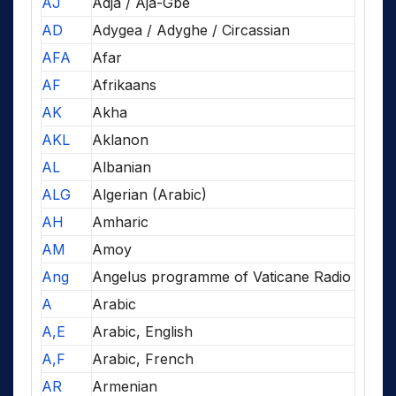
AJ
Adja / Aja-Gbe
AD
Adygea / Adyghe / Circassian
AFA
Afar
AF
Afrikaans
AK
Akha
AKL
Aklanon
AL
Albanian
ALG
Algerian (Arabic)
AH
Amharic
AM
Amoy
Ang
Angelus programme of Vaticane Radio
A
Arabic
A,E
Arabic, English
A,F
Arabic, French
AR
Armenian