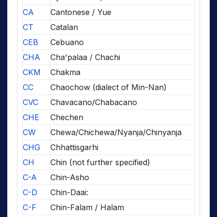
CA
Cantonese / Yue
CT
Catalan
CEB
Cebuano
CHA
Cha'palaa / Chachi
CKM
Chakma
CC
Chaochow (dialect of Min-Nan)
CVC
Chavacano/Chabacano
CHE
Chechen
CW
Chewa/Chichewa/Nyanja/Chinyanja
CHG
Chhattisgarhi
CH
Chin (not further specified)
C-A
Chin-Asho
C-D
Chin-Daai:
C-F
Chin-Falam / Halam