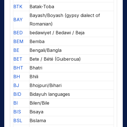
BTK
Batak-Toba
Bayash/Boyash (gypsy dialect of
BAY
Romanian)
BED
bedawiyet / Bedawi / Beja
BEM
Bemba
BE
Bengali/Bangla
BET
Bete / Bété (Guiberoua)
BHT
Bhatri
BH
Bhili
BJ
Bhojpuri/Bihari
BID
Bidayuh languages
BI
Bilen/Bile
BIS
Bisaya
BSL
Bislama