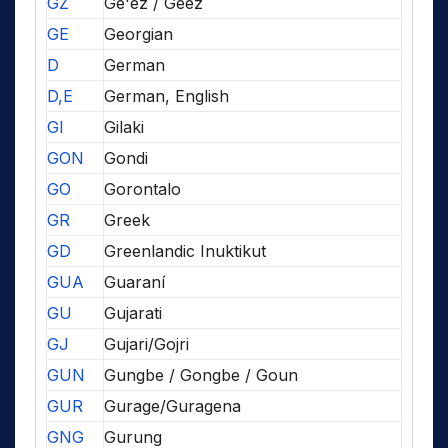
GZ
Ge'ez / Geez
GE
Georgian
D
German
D,E
German, English
GI
Gilaki
GON
Gondi
GO
Gorontalo
GR
Greek
GD
Greenlandic Inuktikut
GUA
Guaraní
GU
Gujarati
GJ
Gujari/Gojri
GUN
Gungbe / Gongbe / Goun
GUR
Gurage/Guragena
GNG
Gurung