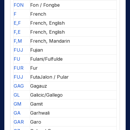
FON
Fon / Fongbe
F
French
E,F
French, English
F,E
French, English
F,M
French, Mandarin
FUJ
Fujian
FU
Fulani/Fulfulde
FUR
Fur
FUJ
FutaJalon / Pular
GAG
Gagauz
GL
Galicic/Gallego
GM
Gamit
GA
Garhwali
GAR
Garo