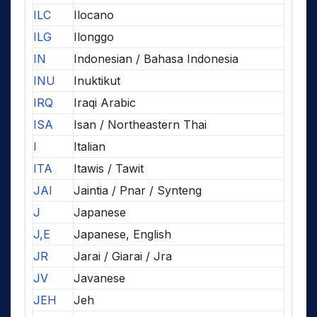
ILC
Ilocano
ILG
Ilonggo
IN
Indonesian / Bahasa Indonesia
INU
Inuktikut
IRQ
Iraqi Arabic
ISA
Isan / Northeastern Thai
I
Italian
ITA
Itawis / Tawit
JAI
Jaintia / Pnar / Synteng
J
Japanese
J,E
Japanese, English
JR
Jarai / Giarai / Jra
JV
Javanese
JEH
Jeh