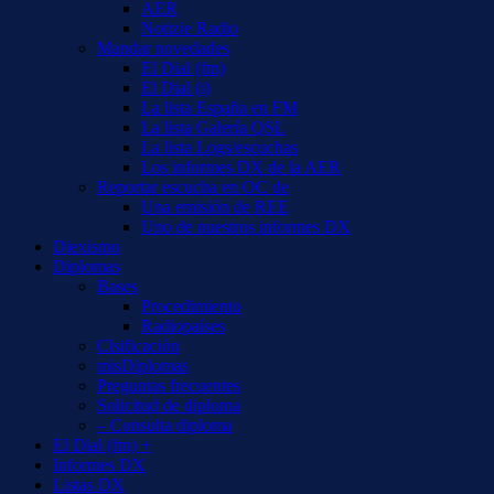
AER
Notizie Radio
Mandar novedades
El Dial (fm)
El Dial (i)
La lista España en FM
La lista Galería QSL
La lista Logs/escuchas
Los informes DX de la AER
Reportar escucha en OC de
Una emisión de REE
Uno de nuestros informes DX
Diexismo
Diplomas
Bases
Procedimiento
Radiopaíses
Clsificación
misDiplomas
Preguntas frecuentes
Solicitud de diploma
– Consulta diploma
El Dial (fm) +
Informes DX
Listas DX