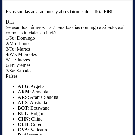
Estas son las aclaraciones y abreviatruras de la lista EiBi
Días
Se usan los números 1 a 7 para los días domingo a sábado, así
como las iniciales en inglés:
1/Su: Domingo
2/Mo: Lunes
3/Tu: Martes
4/We: Miercoles
5/Th: Jueves
6/Fr: Viernes
7/Sa: Sábado
Países
ALG
: Argelia
ARM
: Armenia
ARS
: Arabia Saudita
AUS
: Australia
BOT
: Botswana
BUL
: Bulgaria
CHN
: China
CUB
: Cuba
CVA
: Vaticano