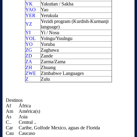
YK
Yakutian / Sakha
YAO
Yao
YER
Yerukula
Yezidi program (Kurdish-Kurmanji
YZ
language)
YI
Yi / Nosu
YOL
Yolngu/Yuulngu
YO
Yoruba
ZG
Zaghawa
ZD
Zande
ZA
Zarma/Zama
ZH
Zhuang
ZWE
Zimbabwe Languages
Z
Zulu
Destinos
Af
África
Am
América(s)
As
Asia
C..
Central ..
Car
Caribe, Golfode Mexico, aguas de Florida
Cau
Caucaso