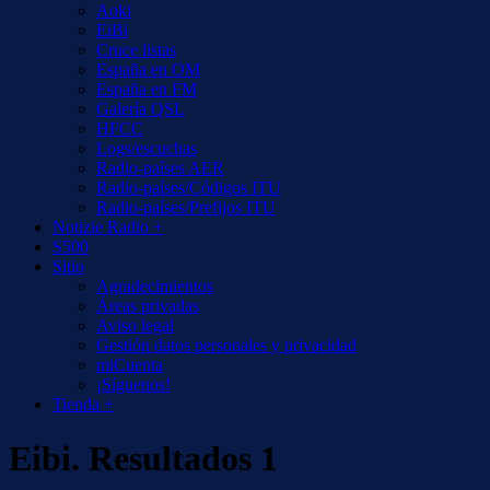
Aoki
EiBi
Cruce listas
España en OM
España en FM
Galería QSL
HFCC
Logs/escuchas
Radio-países AER
Radio-países/Códigos ITU
Radio-países/Prefijos ITU
Notizie Radio +
S500
Sitio
Agradecimientos
Áreas privadas
Aviso legal
Gestión datos personales y privacidad
miCuenta
¡Síguenos!
Tienda +
Eibi. Resultados 1