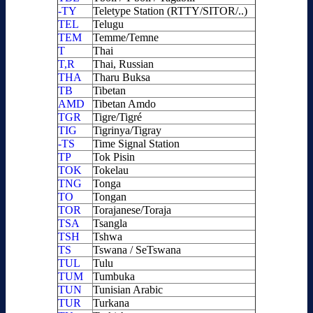
-TY
Teletype Station (RTTY/SITOR/..)
TEL
Telugu
TEM
Temme/Temne
T
Thai
T,R
Thai, Russian
THA
Tharu Buksa
TB
Tibetan
AMD
Tibetan Amdo
TGR
Tigre/Tigré
TIG
Tigrinya/Tigray
-TS
Time Signal Station
TP
Tok Pisin
TOK
Tokelau
TNG
Tonga
TO
Tongan
TOR
Torajanese/Toraja
TSA
Tsangla
TSH
Tshwa
TS
Tswana / SeTswana
TUL
Tulu
TUM
Tumbuka
TUN
Tunisian Arabic
TUR
Turkana