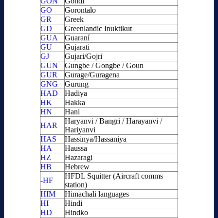
GON
Gondi
GO
Gorontalo
GR
Greek
GD
Greenlandic Inuktikut
GUA
Guaraní
GU
Gujarati
GJ
Gujari/Gojri
GUN
Gungbe / Gongbe / Goun
GUR
Gurage/Guragena
GNG
Gurung
HAD
Hadiya
HK
Hakka
HN
Hani
Haryanvi / Bangri / Harayanvi /
HAR
Hariyanvi
HAS
Hassinya/Hassaniya
HA
Haussa
HZ
Hazaragi
HB
Hebrew
HFDL Squitter (Aircraft comms
-HF
station)
HIM
Himachali languages
HI
Hindi
HD
Hindko