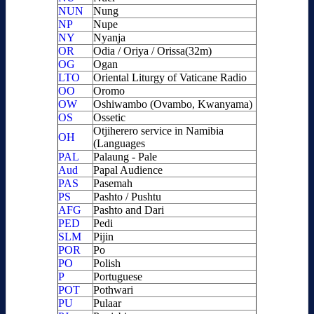
NUN
Nung
NP
Nupe
NY
Nyanja
OR
Odia / Oriya / Orissa(32m)
OG
Ogan
LTO
Oriental Liturgy of Vaticane Radio
OO
Oromo
OW
Oshiwambo (Ovambo, Kwanyama)
OS
Ossetic
Otjiherero service in Namibia
OH
(Languages
PAL
Palaung - Pale
Aud
Papal Audience
PAS
Pasemah
PS
Pashto / Pushtu
AFG
Pashto and Dari
PED
Pedi
SLM
Pijin
POR
Po
PO
Polish
P
Portuguese
POT
Pothwari
PU
Pulaar