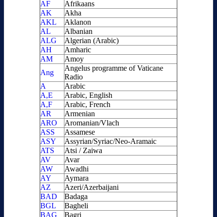
AF
Afrikaans
AK
Akha
AKL
Aklanon
AL
Albanian
ALG
Algerian (Arabic)
AH
Amharic
AM
Amoy
Angelus programme of Vaticane
Ang
Radio
A
Arabic
A,E
Arabic, English
A,F
Arabic, French
AR
Armenian
ARO
Aromanian/Vlach
ASS
Assamese
ASY
Assyrian/Syriac/Neo-Aramaic
ATS
Atsi / Zaiwa
AV
Avar
AW
Awadhi
AY
Aymara
AZ
Azeri/Azerbaijani
BAD
Badaga
BGL
Bagheli
BAG
Bagri