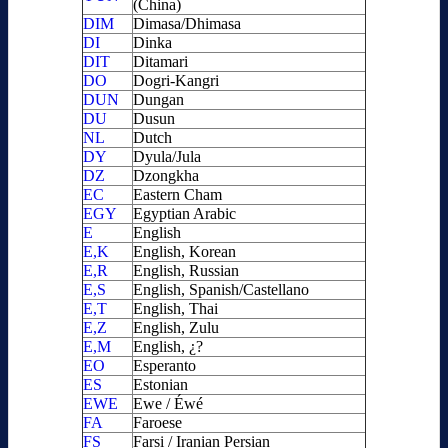
(China)
DIM
Dimasa/Dhimasa
DI
Dinka
DIT
Ditamari
DO
Dogri-Kangri
DUN
Dungan
DU
Dusun
NL
Dutch
DY
Dyula/Jula
DZ
Dzongkha
EC
Eastern Cham
EGY
Egyptian Arabic
E
English
E,K
English, Korean
E,R
English, Russian
E,S
English, Spanish/Castellano
E,T
English, Thai
E,Z
English, Zulu
E,M
English, ¿?
EO
Esperanto
ES
Estonian
EWE
Ewe / Éwé
FA
Faroese
FS
Farsi / Iranian Persian