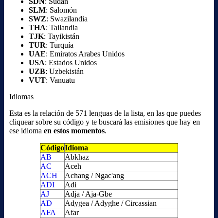
SDN
: Sudán
SLM
: Salomón
SWZ
: Swazilandia
THA
: Tailandia
TJK
: Tayikistán
TUR
: Turquía
UAE
: Emiratos Arabes Unidos
USA
: Estados Unidos
UZB
: Uzbekistán
VUT
: Vanuatu
Idiomas
Esta es la relación de 571 lenguas de la lista, en las que puedes
cliquear sobre su código y te buscará las emisiones que hay en
ese idioma
en estos momentos
.
Código
Idioma
AB
Abkhaz
AC
Aceh
ACH
Achang / Ngac'ang
ADI
Adi
AJ
Adja / Aja-Gbe
AD
Adygea / Adyghe / Circassian
AFA
Afar