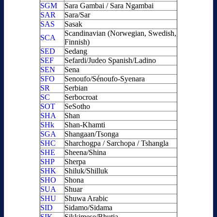
SGM
Sara Gambai / Sara Ngambai
SAR
Sara/Sar
SAS
Sasak
Scandinavian (Norwegian, Swedish,
SCA
Finnish)
SED
Sedang
SEF
Sefardi/Judeo Spanish/Ladino
SEN
Sena
SFO
Senoufo/Sénoufo-Syenara
SR
Serbian
SC
Serbocroat
SOT
SeSotho
SHA
Shan
SHk
Shan-Khamti
SGA
Shangaan/Tsonga
SHC
Sharchogpa / Sarchopa / Tshangla
SHE
Sheena/Shina
SHP
Sherpa
SHK
Shiluk/Shilluk
SHO
Shona
SUA
Shuar
SHU
Shuwa Arabic
SID
Sidamo/Sidama
SIK
Sikkimese/Bhutia