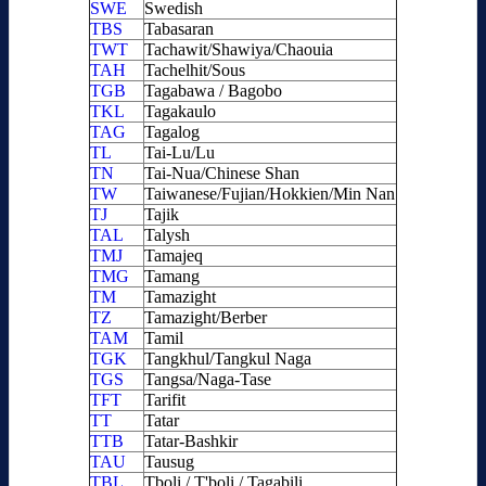
SWE
Swedish
TBS
Tabasaran
TWT
Tachawit/Shawiya/Chaouia
TAH
Tachelhit/Sous
TGB
Tagabawa / Bagobo
TKL
Tagakaulo
TAG
Tagalog
TL
Tai-Lu/Lu
TN
Tai-Nua/Chinese Shan
TW
Taiwanese/Fujian/Hokkien/Min Nan
TJ
Tajik
TAL
Talysh
TMJ
Tamajeq
TMG
Tamang
TM
Tamazight
TZ
Tamazight/Berber
TAM
Tamil
TGK
Tangkhul/Tangkul Naga
TGS
Tangsa/Naga-Tase
TFT
Tarifit
TT
Tatar
TTB
Tatar-Bashkir
TAU
Tausug
TBL
Tboli / T'boli / Tagabili