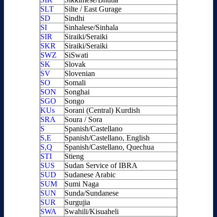
SLT
Silte / East Gurage
SD
Sindhi
SI
Sinhalese/Sinhala
SIR
Siraiki/Seraiki
SKR
Siraiki/Seraiki
SWZ
SiSwati
SK
Slovak
SV
Slovenian
SO
Somali
SON
Songhai
SGO
Songo
KUs
Sorani (Central) Kurdish
SRA
Soura / Sora
S
Spanish/Castellano
S,E
Spanish/Castellano, English
S,Q
Spanish/Castellano, Quechua
STI
Stieng
SUS
Sudan Service of IBRA
SUD
Sudanese Arabic
SUM
Sumi Naga
SUN
Sunda/Sundanese
SUR
Surgujia
SWA
Swahili/Kisuaheli