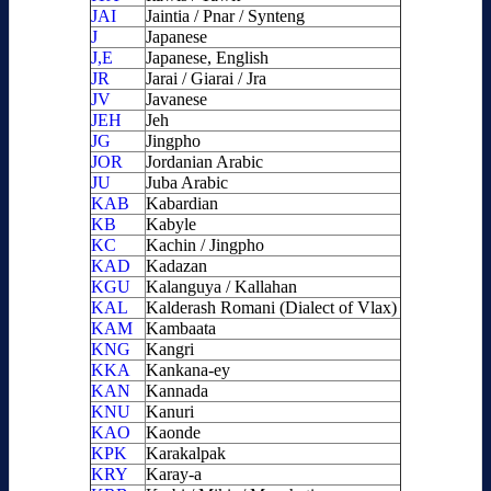
JAI
Jaintia / Pnar / Synteng
J
Japanese
J,E
Japanese, English
JR
Jarai / Giarai / Jra
JV
Javanese
JEH
Jeh
JG
Jingpho
JOR
Jordanian Arabic
JU
Juba Arabic
KAB
Kabardian
KB
Kabyle
KC
Kachin / Jingpho
KAD
Kadazan
KGU
Kalanguya / Kallahan
KAL
Kalderash Romani (Dialect of Vlax)
KAM
Kambaata
KNG
Kangri
KKA
Kankana-ey
KAN
Kannada
KNU
Kanuri
KAO
Kaonde
KPK
Karakalpak
KRY
Karay-a