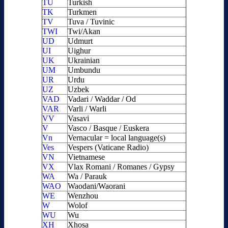
TU
Turkish
TK
Turkmen
TV
Tuva / Tuvinic
TWI
Twi/Akan
UD
Udmurt
UI
Uighur
UK
Ukrainian
UM
Umbundu
UR
Urdu
UZ
Uzbek
VAD
Vadari / Waddar / Od
VAR
Varli / Warli
VV
Vasavi
V
Vasco / Basque / Euskera
Vn
Vernacular = local language(s)
Ves
Vespers (Vaticane Radio)
VN
Vietnamese
VX
Vlax Romani / Romanes / Gypsy
WA
Wa / Parauk
WAO
Waodani/Waorani
WE
Wenzhou
W
Wolof
WU
Wu
XH
Xhosa