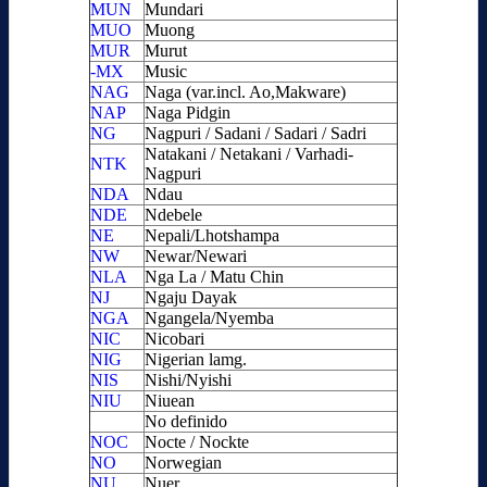
MUN
Mundari
MUO
Muong
MUR
Murut
-MX
Music
NAG
Naga (var.incl. Ao,Makware)
NAP
Naga Pidgin
NG
Nagpuri / Sadani / Sadari / Sadri
Natakani / Netakani / Varhadi-
NTK
Nagpuri
NDA
Ndau
NDE
Ndebele
NE
Nepali/Lhotshampa
NW
Newar/Newari
NLA
Nga La / Matu Chin
NJ
Ngaju Dayak
NGA
Ngangela/Nyemba
NIC
Nicobari
NIG
Nigerian lamg.
NIS
Nishi/Nyishi
NIU
Niuean
No definido
NOC
Nocte / Nockte
NO
Norwegian
NU
Nuer