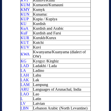
KVI
Kulluvi/Kullu
KUM
Kumaoni/Kumauni
KMY
Kumyk
KUN
Kunama:
KUP
Kupia / Kupiya
KU
Kurdish
KuA
Kurdish and Arabic
KuF
Kurdish and Farsi
KUR
Kurukh/Kurux
KUT
Kutchi
KUV
Kuvi
Kwanyama/Kuanyama (dialect of
KWA
OW)
KG
Kyrgyz /Kirghiz
LAD
Ladakhi / Lada
LA
Ladino
LAH
Lahu
LAK
Lak
LAM
Lampung
ARU
Languages of Arunachal, India
LAO
Lao
L
Latin
LV
Latvian
LBN
Lebanon Arabic (North Levantine)