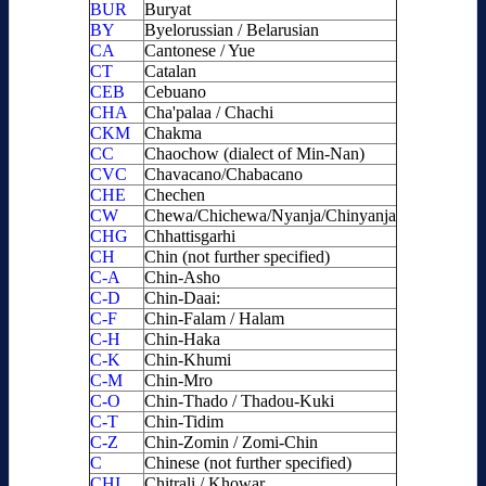
BUR
Buryat
BY
Byelorussian / Belarusian
CA
Cantonese / Yue
CT
Catalan
CEB
Cebuano
CHA
Cha'palaa / Chachi
CKM
Chakma
CC
Chaochow (dialect of Min-Nan)
CVC
Chavacano/Chabacano
CHE
Chechen
CW
Chewa/Chichewa/Nyanja/Chinyanja
CHG
Chhattisgarhi
CH
Chin (not further specified)
C-A
Chin-Asho
C-D
Chin-Daai:
C-F
Chin-Falam / Halam
C-H
Chin-Haka
C-K
Chin-Khumi
C-M
Chin-Mro
C-O
Chin-Thado / Thadou-Kuki
C-T
Chin-Tidim
C-Z
Chin-Zomin / Zomi-Chin
C
Chinese (not further specified)
CHI
Chitrali / Khowar