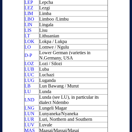
LEP
Lepcha
LEZ
Lezgi
LIM
Limba
LBO
Limboo /Limbu
LIN
Lingala
LIS
Lisu
LT
Lithuanian
LOK
Lokpa / Lukpa
LO
Lomwe / Ngulu
Lower German (varieties in
D-P
N.Germany, USA
LOZ
Lozi / Silozi
LUB
Luba
LUC
Luchazi
LUG
Luganda
LB
Lun Bawang / Murut
LU
Lunda
Lunda (see LU), in particular its
LND
dialect Ndembo
LNG
Lungeli Magar
LUN
Lunyaneka/Nyaneka
LUR
Luri, Northern and Southern
LUV
Luvale
MAS
Maasai/Massai/Masai