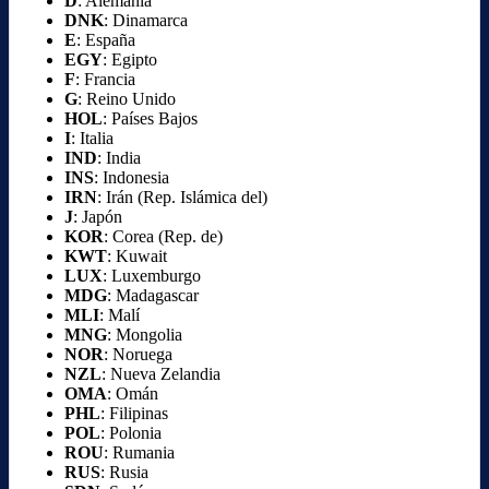
D
: Alemania
DNK
: Dinamarca
E
: España
EGY
: Egipto
F
: Francia
G
: Reino Unido
HOL
: Países Bajos
I
: Italia
IND
: India
INS
: Indonesia
IRN
: Irán (Rep. Islámica del)
J
: Japón
KOR
: Corea (Rep. de)
KWT
: Kuwait
LUX
: Luxemburgo
MDG
: Madagascar
MLI
: Malí
MNG
: Mongolia
NOR
: Noruega
NZL
: Nueva Zelandia
OMA
: Omán
PHL
: Filipinas
POL
: Polonia
ROU
: Rumania
RUS
: Rusia