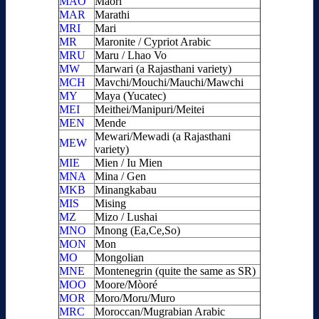
MAO
Maori
MAR
Marathi
MRI
Mari
MR
Maronite / Cypriot Arabic
MRU
Maru / Lhao Vo
MW
Marwari (a Rajasthani variety)
MCH
Mavchi/Mouchi/Mauchi/Mawchi
MY
Maya (Yucatec)
MEI
Meithei/Manipuri/Meitei
MEN
Mende
Mewari/Mewadi (a Rajasthani
MEW
variety)
MIE
Mien / Iu Mien
MNA
Mina / Gen
MKB
Minangkabau
MIS
Mising
MZ
Mizo / Lushai
MNO
Mnong (Ea,Ce,So)
MON
Mon
MO
Mongolian
MNE
Montenegrin (quite the same as SR)
MOO
Moore/Mòoré
MOR
Moro/Moru/Muro
MRC
Moroccan/Mugrabian Arabic