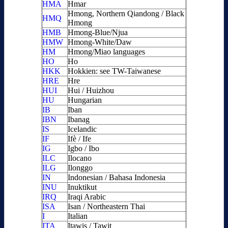
HMA
Hmar
Hmong, Northern Qiandong / Black
HMQ
Hmong
HMB
Hmong-Blue/Njua
HMW
Hmong-White/Daw
HM
Hmong/Miao languages
HO
Ho
HKK
Hokkien: see TW-Taiwanese
HRE
Hre
HUI
Hui / Huizhou
HU
Hungarian
IB
Iban
IBN
Ibanag
IS
Icelandic
IF
Ifè / Ife
IG
Igbo / Ibo
ILC
Ilocano
ILG
Ilonggo
IN
Indonesian / Bahasa Indonesia
INU
Inuktikut
IRQ
Iraqi Arabic
ISA
Isan / Northeastern Thai
I
Italian
ITA
Itawis / Tawit