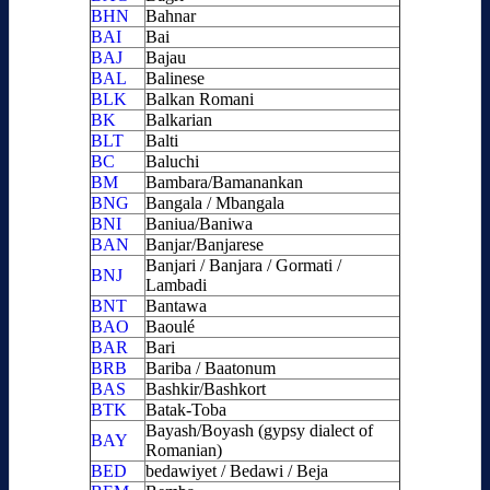
BHN
Bahnar
BAI
Bai
BAJ
Bajau
BAL
Balinese
BLK
Balkan Romani
BK
Balkarian
BLT
Balti
BC
Baluchi
BM
Bambara/Bamanankan
BNG
Bangala / Mbangala
BNI
Baniua/Baniwa
BAN
Banjar/Banjarese
Banjari / Banjara / Gormati /
BNJ
Lambadi
BNT
Bantawa
BAO
Baoulé
BAR
Bari
BRB
Bariba / Baatonum
BAS
Bashkir/Bashkort
BTK
Batak-Toba
Bayash/Boyash (gypsy dialect of
BAY
Romanian)
BED
bedawiyet / Bedawi / Beja