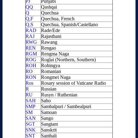
PJ
Punjabi
QQ
Qashqai
Q
Quechua
Q,F
Quechua, French
Q,S
Quechua, Spanish/Castellano
RAD
Rade/Ede
RAJ
Rajasthani
RWG
Rawang
REN
Rengao
RGM
Rengma Naga
ROG
Roglai (Northern, Southern)
ROH
Rohingya
RO
Romanian
RON
Rongmei Naga
Ros
Rosary session of Vaticane Radio
R
Russian
RU
Rusyn / Ruthenian
SAH
Saho
SMP
Sambalpuri / Sambealpuri
SM
Samoan
SAN
Sango
SGT
Sangtam
SNK
Sanskrit
SNT
Santhali