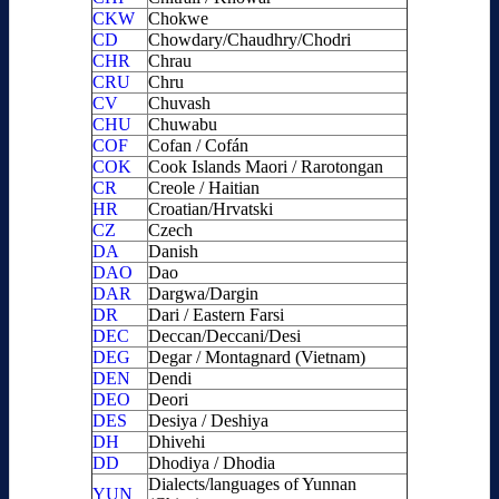
CKW
Chokwe
CD
Chowdary/Chaudhry/Chodri
CHR
Chrau
CRU
Chru
CV
Chuvash
CHU
Chuwabu
COF
Cofan / Cofán
COK
Cook Islands Maori / Rarotongan
CR
Creole / Haitian
HR
Croatian/Hrvatski
CZ
Czech
DA
Danish
DAO
Dao
DAR
Dargwa/Dargin
DR
Dari / Eastern Farsi
DEC
Deccan/Deccani/Desi
DEG
Degar / Montagnard (Vietnam)
DEN
Dendi
DEO
Deori
DES
Desiya / Deshiya
DH
Dhivehi
DD
Dhodiya / Dhodia
Dialects/languages of Yunnan
YUN