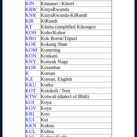
KIN
Kinnauri / Kinori
KRW
KinyaRwanda
KNK
KinyaRwanda-KiRundi
KiR
KiRundi
KT
Kituba (simplified Kikongo)
KOH
Koho/Kohor
KBO
Kok Borok/Tripuri
KOK
Kokang Shan
KOM
Komering
KON
Konkani
KNY
Konyak Naga
KOR
Korambar
K
Korean
K,E
Korean, English
KKU
Korku
KOT
Kotokoli / Tem
KTW
Kotwali (dialect of Bhili)
KOI
Koya
KOY
Koya
KRI
Krio
KUI
Kui
KKN
Kukna
KUL
Kulina