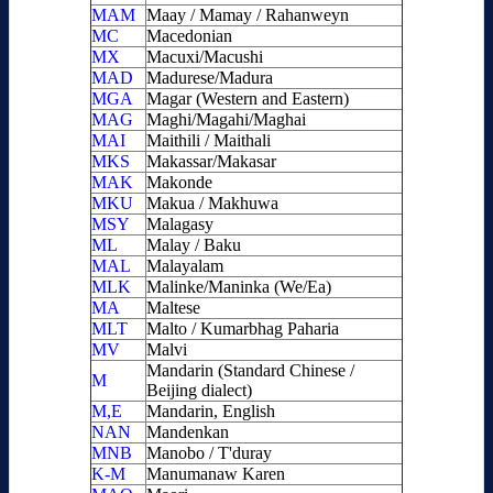
MAM
Maay / Mamay / Rahanweyn
MC
Macedonian
MX
Macuxi/Macushi
MAD
Madurese/Madura
MGA
Magar (Western and Eastern)
MAG
Maghi/Magahi/Maghai
MAI
Maithili / Maithali
MKS
Makassar/Makasar
MAK
Makonde
MKU
Makua / Makhuwa
MSY
Malagasy
ML
Malay / Baku
MAL
Malayalam
MLK
Malinke/Maninka (We/Ea)
MA
Maltese
MLT
Malto / Kumarbhag Paharia
MV
Malvi
Mandarin (Standard Chinese /
M
Beijing dialect)
M,E
Mandarin, English
NAN
Mandenkan
MNB
Manobo / T'duray
K-M
Manumanaw Karen