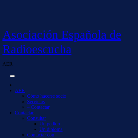
Saltar
al
contenido
Asociación Española de
Radioescucha
AER
AER
Cómo hacerse socio
Servicios
– Contactar
Contactar
Consultar
Un pedido
Un diploma
Contactar con