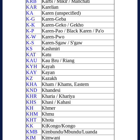
KRB
Karbi / Mikir / Manchati
KAR
Karelian
KA
Karen (unspecified)
K-G
Karen-Geba
K-K
Karen-Geko / Gekho
K-P
Karen-Pao / Black Karen / Pa'o
K-W
Karen-Pwo
K-S
Karen-Sgaw / S'gaw
KS
Kashmiri
KAT
Katu
KAU
Kau Bru / Riang
KYH
Kayah
KAY
Kayan
KZ
Kazakh
KHA
Kham / Khams, Eastern
KND
Khandesi
KHR
Kharia / Khariya
KHS
Khasi / Kahasi
KH
Khmer
KHM
Khmu
KHT
Khota
KK
KiKongo/Kongo
KMB
Kimbundu/Mbundu/Luanda
KIM
Kimwani