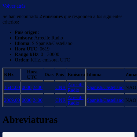
Volver atrás
Se han encontrado
2 emisiones
que responden a los siguientes
criterios:
País origen
:
Emisora
: Arrecife Radio
Idioma
: S Spanish/Castellano
Hora UTC
: 0619
Rango kHz
: 0 - 30000
Orden
: KHz, emisora, UTC
Hora
KHz
Días
País
Emisora
Idioma
Zona
UTC
Arrecife
1644.00
0000
2400
CNR
Spanish/Castellano
NAO
Radio
Arrecife
2069.00
0000
2400
CNR
Spanish/Castellano
NAO
Radio
Abreviaturas