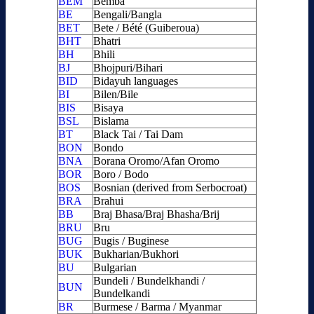
BEM
Bemba
BE
Bengali/Bangla
BET
Bete / Bété (Guiberoua)
BHT
Bhatri
BH
Bhili
BJ
Bhojpuri/Bihari
BID
Bidayuh languages
BI
Bilen/Bile
BIS
Bisaya
BSL
Bislama
BT
Black Tai / Tai Dam
BON
Bondo
BNA
Borana Oromo/Afan Oromo
BOR
Boro / Bodo
BOS
Bosnian (derived from Serbocroat)
BRA
Brahui
BB
Braj Bhasa/Braj Bhasha/Brij
BRU
Bru
BUG
Bugis / Buginese
BUK
Bukharian/Bukhori
BU
Bulgarian
Bundeli / Bundelkhandi /
BUN
Bundelkandi
BR
Burmese / Barma / Myanmar