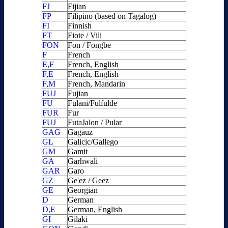
FJ
Fijian
FP
Filipino (based on Tagalog)
FI
Finnish
FT
Fiote / Vili
FON
Fon / Fongbe
F
French
E,F
French, English
F,E
French, English
F,M
French, Mandarin
FUJ
Fujian
FU
Fulani/Fulfulde
FUR
Fur
FUJ
FutaJalon / Pular
GAG
Gagauz
GL
Galicic/Gallego
GM
Gamit
GA
Garhwali
GAR
Garo
GZ
Ge'ez / Geez
GE
Georgian
D
German
D,E
German, English
GI
Gilaki