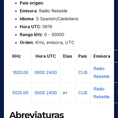
País origen
:
Emisora
: Radio Rebelde
Idioma
: S Spanish/Castellano
Hora UTC
: 0619
Rango kHz
: 0 - 30000
Orden
: KHz, emisora, UTC
KHz
Hora UTC
Días
País
Emisora
Radio
1620.00
0000
2400
CUB
Rebelde
Radio
5025.00
0000
2400
irr
CUB
Rebelde
Abreviaturas