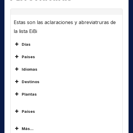
Estas son las aclaraciones y abreviatruras de
la lista EiBi
Días
Países
ALG
Idiomas
ARM
Destinos
ARS
Af
África
AUS
Plantas
Am
América(s)
BOT
As
Asia
BUL
Países
Código
Idioma
C..
Central ..
CHN
ALG
AB
Abkhaz
Caribe, Golfode Mexico, aguas de
CUB
Más...
ARM
Car