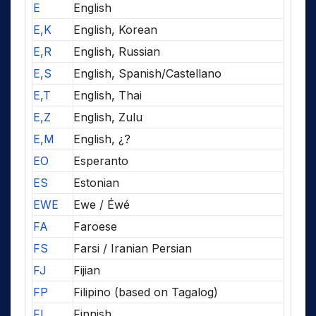
E
English
E,K
English, Korean
E,R
English, Russian
E,S
English, Spanish/Castellano
E,T
English, Thai
E,Z
English, Zulu
E,M
English, ¿?
EO
Esperanto
ES
Estonian
EWE
Ewe / Éwé
FA
Faroese
FS
Farsi / Iranian Persian
FJ
Fijian
FP
Filipino (based on Tagalog)
FI
Finnish