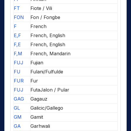
FT
Fiote / Vili
FON
Fon / Fongbe
F
French
E,F
French, English
F,E
French, English
F,M
French, Mandarin
FUJ
Fujian
FU
Fulani/Fulfulde
FUR
Fur
FUJ
FutaJalon / Pular
GAG
Gagauz
GL
Galicic/Gallego
GM
Gamit
GA
Garhwali