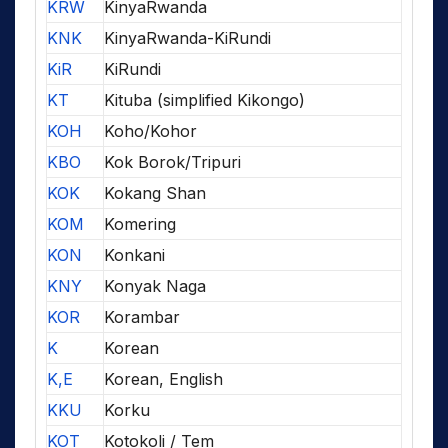
KRW
KinyaRwanda
KNK
KinyaRwanda-KiRundi
KiR
KiRundi
KT
Kituba (simplified Kikongo)
KOH
Koho/Kohor
KBO
Kok Borok/Tripuri
KOK
Kokang Shan
KOM
Komering
KON
Konkani
KNY
Konyak Naga
KOR
Korambar
K
Korean
K,E
Korean, English
KKU
Korku
KOT
Kotokoli / Tem