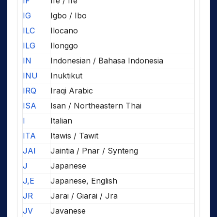
IF
Ifè / Ife
IG
Igbo / Ibo
ILC
Ilocano
ILG
Ilonggo
IN
Indonesian / Bahasa Indonesia
INU
Inuktikut
IRQ
Iraqi Arabic
ISA
Isan / Northeastern Thai
I
Italian
ITA
Itawis / Tawit
JAI
Jaintia / Pnar / Synteng
J
Japanese
J,E
Japanese, English
JR
Jarai / Giarai / Jra
JV
Javanese