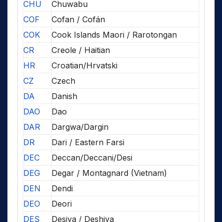
CHU
Chuwabu
COF
Cofan / Cofán
COK
Cook Islands Maori / Rarotongan
CR
Creole / Haitian
HR
Croatian/Hrvatski
CZ
Czech
DA
Danish
DAO
Dao
DAR
Dargwa/Dargin
DR
Dari / Eastern Farsi
DEC
Deccan/Deccani/Desi
DEG
Degar / Montagnard (Vietnam)
DEN
Dendi
DEO
Deori
DES
Desiya / Deshiya