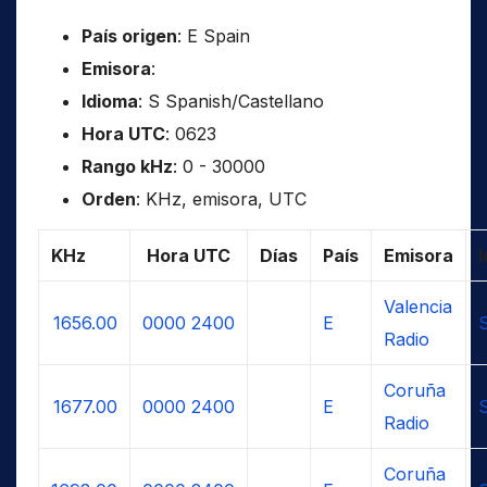
País origen
: E Spain
Emisora
:
Idioma
: S Spanish/Castellano
Hora UTC
: 0623
Rango kHz
: 0 - 30000
Orden
: KHz, emisora, UTC
KHz
Hora UTC
Días
País
Emisora
Valencia
1656.00
0000
2400
E
Radio
Coruña
1677.00
0000
2400
E
Radio
Coruña