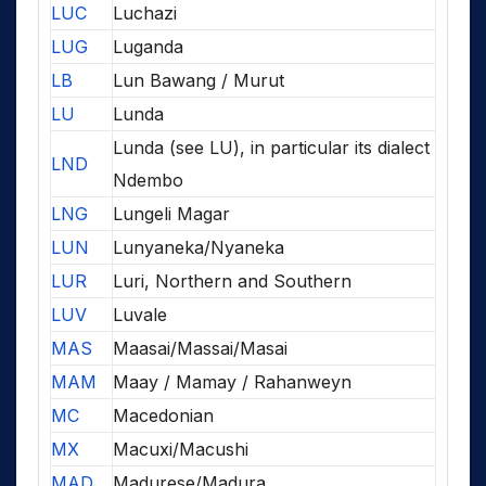
LUC
Luchazi
LUG
Luganda
LB
Lun Bawang / Murut
LU
Lunda
Lunda (see LU), in particular its dialect
LND
Ndembo
LNG
Lungeli Magar
LUN
Lunyaneka/Nyaneka
LUR
Luri, Northern and Southern
LUV
Luvale
MAS
Maasai/Massai/Masai
MAM
Maay / Mamay / Rahanweyn
MC
Macedonian
MX
Macuxi/Macushi
MAD
Madurese/Madura