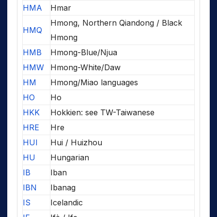
HMA
Hmar
Hmong, Northern Qiandong / Black
HMQ
Hmong
HMB
Hmong-Blue/Njua
HMW
Hmong-White/Daw
HM
Hmong/Miao languages
HO
Ho
HKK
Hokkien: see TW-Taiwanese
HRE
Hre
HUI
Hui / Huizhou
HU
Hungarian
IB
Iban
IBN
Ibanag
IS
Icelandic