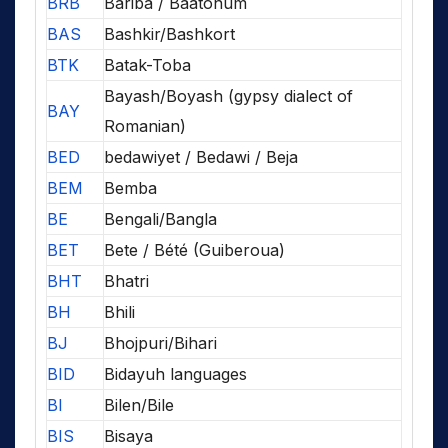
BRB
Bariba / Baatonum
BAS
Bashkir/Bashkort
BTK
Batak-Toba
Bayash/Boyash (gypsy dialect of
BAY
Romanian)
BED
bedawiyet / Bedawi / Beja
BEM
Bemba
BE
Bengali/Bangla
BET
Bete / Bété (Guiberoua)
BHT
Bhatri
BH
Bhili
BJ
Bhojpuri/Bihari
BID
Bidayuh languages
BI
Bilen/Bile
BIS
Bisaya