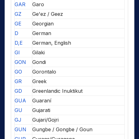
GAR
Garo
GZ
Ge'ez / Geez
GE
Georgian
D
German
D,E
German, English
GI
Gilaki
GON
Gondi
GO
Gorontalo
GR
Greek
GD
Greenlandic Inuktikut
GUA
Guaraní
GU
Gujarati
GJ
Gujari/Gojri
GUN
Gungbe / Gongbe / Goun