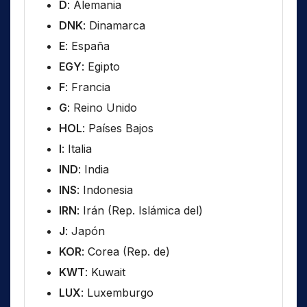
D
: Alemania
DNK
: Dinamarca
E
: España
EGY
: Egipto
F
: Francia
G
: Reino Unido
HOL
: Países Bajos
I
: Italia
IND
: India
INS
: Indonesia
IRN
: Irán (Rep. Islámica del)
J
: Japón
KOR
: Corea (Rep. de)
KWT
: Kuwait
LUX
: Luxemburgo