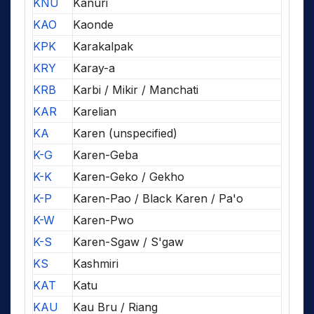
KNU
Kanuri
KAO
Kaonde
KPK
Karakalpak
KRY
Karay-a
KRB
Karbi / Mikir / Manchati
KAR
Karelian
KA
Karen (unspecified)
K-G
Karen-Geba
K-K
Karen-Geko / Gekho
K-P
Karen-Pao / Black Karen / Pa'o
K-W
Karen-Pwo
K-S
Karen-Sgaw / S'gaw
KS
Kashmiri
KAT
Katu
KAU
Kau Bru / Riang