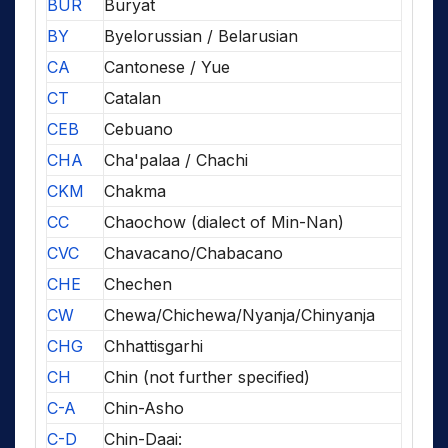
BUR
Buryat
BY
Byelorussian / Belarusian
CA
Cantonese / Yue
CT
Catalan
CEB
Cebuano
CHA
Cha'palaa / Chachi
CKM
Chakma
CC
Chaochow (dialect of Min-Nan)
CVC
Chavacano/Chabacano
CHE
Chechen
CW
Chewa/Chichewa/Nyanja/Chinyanja
CHG
Chhattisgarhi
CH
Chin (not further specified)
C-A
Chin-Asho
C-D
Chin-Daai: