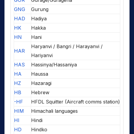
GUR
Gurage/Guragena
GNG
Gurung
HAD
Hadiya
HK
Hakka
HN
Hani
Haryanvi / Bangri / Harayanvi /
HAR
Hariyanvi
HAS
Hassinya/Hassaniya
HA
Haussa
HZ
Hazaragi
HB
Hebrew
-HF
HFDL Squitter (Aircraft comms station)
HIM
Himachali languages
HI
Hindi
HD
Hindko