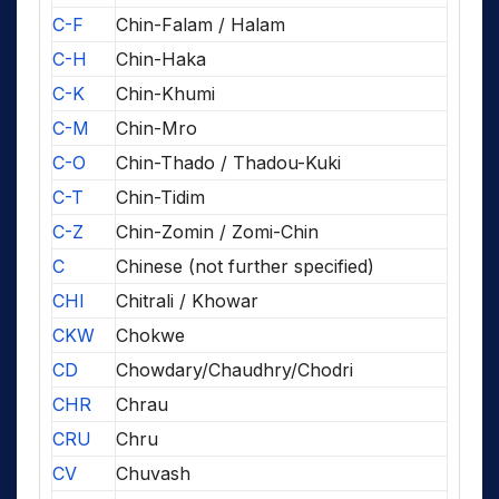
C-F
Chin-Falam / Halam
C-H
Chin-Haka
C-K
Chin-Khumi
C-M
Chin-Mro
C-O
Chin-Thado / Thadou-Kuki
C-T
Chin-Tidim
C-Z
Chin-Zomin / Zomi-Chin
C
Chinese (not further specified)
CHI
Chitrali / Khowar
CKW
Chokwe
CD
Chowdary/Chaudhry/Chodri
CHR
Chrau
CRU
Chru
CV
Chuvash