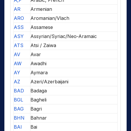
A,F
Arabic, French
AR
Armenian
ARO
Aromanian/Vlach
ASS
Assamese
ASY
Assyrian/Syriac/Neo-Aramaic
ATS
Atsi / Zaiwa
AV
Avar
AW
Awadhi
AY
Aymara
AZ
Azeri/Azerbaijani
BAD
Badaga
BGL
Bagheli
BAG
Bagri
BHN
Bahnar
BAI
Bai