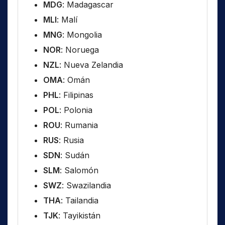
MDG
: Madagascar
MLI
: Malí
MNG
: Mongolia
NOR
: Noruega
NZL
: Nueva Zelandia
OMA
: Omán
PHL
: Filipinas
POL
: Polonia
ROU
: Rumania
RUS
: Rusia
SDN
: Sudán
SLM
: Salomón
SWZ
: Swazilandia
THA
: Tailandia
TJK
: Tayikistán