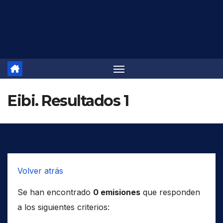
Saltar
al
contenido
Eibi. Resultados 1
Volver atrás
Se han encontrado
0 emisiones
que responden
a los siguientes criterios: