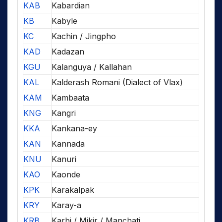
KAB
Kabardian
KB
Kabyle
KC
Kachin / Jingpho
KAD
Kadazan
KGU
Kalanguya / Kallahan
KAL
Kalderash Romani (Dialect of Vlax)
KAM
Kambaata
KNG
Kangri
KKA
Kankana-ey
KAN
Kannada
KNU
Kanuri
KAO
Kaonde
KPK
Karakalpak
KRY
Karay-a
KRB
Karbi / Mikir / Manchati