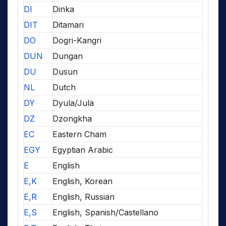
DI
Dinka
DIT
Ditamari
DO
Dogri-Kangri
DUN
Dungan
DU
Dusun
NL
Dutch
DY
Dyula/Jula
DZ
Dzongkha
EC
Eastern Cham
EGY
Egyptian Arabic
E
English
E,K
English, Korean
E,R
English, Russian
E,S
English, Spanish/Castellano