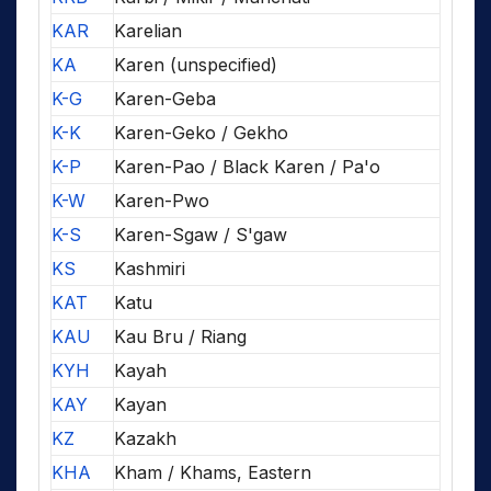
KAR
Karelian
KA
Karen (unspecified)
K-G
Karen-Geba
K-K
Karen-Geko / Gekho
K-P
Karen-Pao / Black Karen / Pa'o
K-W
Karen-Pwo
K-S
Karen-Sgaw / S'gaw
KS
Kashmiri
KAT
Katu
KAU
Kau Bru / Riang
KYH
Kayah
KAY
Kayan
KZ
Kazakh
KHA
Kham / Khams, Eastern