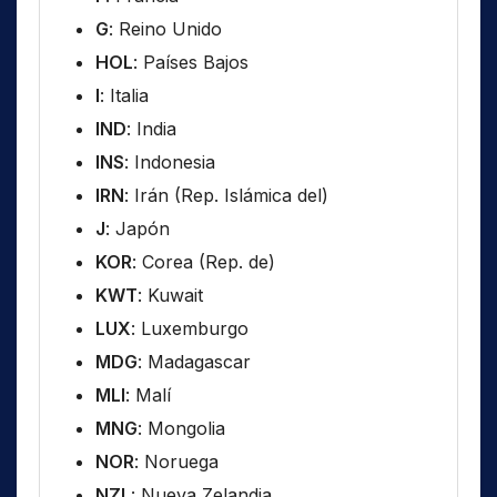
G
: Reino Unido
HOL
: Países Bajos
I
: Italia
IND
: India
INS
: Indonesia
IRN
: Irán (Rep. Islámica del)
J
: Japón
KOR
: Corea (Rep. de)
KWT
: Kuwait
LUX
: Luxemburgo
MDG
: Madagascar
MLI
: Malí
MNG
: Mongolia
NOR
: Noruega
NZL
: Nueva Zelandia