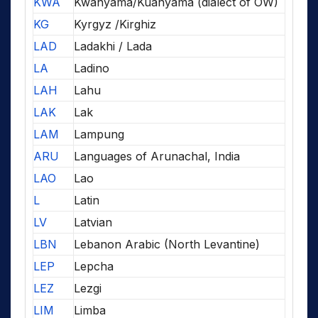
KWA
Kwanyama/Kuanyama (dialect of OW)
KG
Kyrgyz /Kirghiz
LAD
Ladakhi / Lada
LA
Ladino
LAH
Lahu
LAK
Lak
LAM
Lampung
ARU
Languages of Arunachal, India
LAO
Lao
L
Latin
LV
Latvian
LBN
Lebanon Arabic (North Levantine)
LEP
Lepcha
LEZ
Lezgi
LIM
Limba