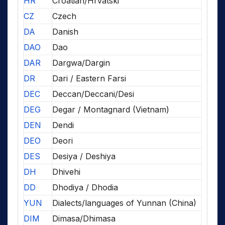
HR
Croatian/Hrvatski
CZ
Czech
DA
Danish
DAO
Dao
DAR
Dargwa/Dargin
DR
Dari / Eastern Farsi
DEC
Deccan/Deccani/Desi
DEG
Degar / Montagnard (Vietnam)
DEN
Dendi
DEO
Deori
DES
Desiya / Deshiya
DH
Dhivehi
DD
Dhodiya / Dhodia
YUN
Dialects/languages of Yunnan (China)
DIM
Dimasa/Dhimasa