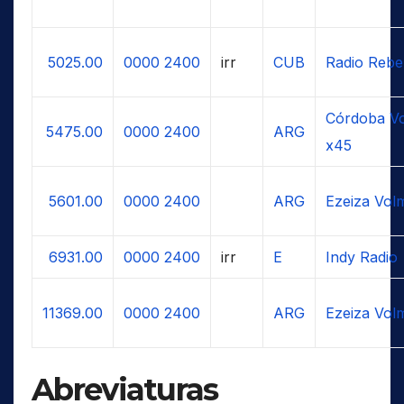
5025.00
0000
2400
irr
CUB
Radio Rebe
Córdoba Vo
5475.00
0000
2400
ARG
x45
5601.00
0000
2400
ARG
Ezeiza Vol
6931.00
0000
2400
irr
E
Indy Radio
11369.00
0000
2400
ARG
Ezeiza Vol
Abreviaturas