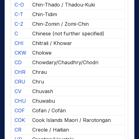
C-O
Chin-Thado / Thadou-Kuki
C-T
Chin-Tidim
C-Z
Chin-Zomin / Zomi-Chin
C
Chinese (not further specified)
CHI
Chitrali / Khowar
CKW
Chokwe
CD
Chowdary/Chaudhry/Chodri
CHR
Chrau
CRU
Chru
CV
Chuvash
CHU
Chuwabu
COF
Cofan / Cofán
COK
Cook Islands Maori / Rarotongan
CR
Creole / Haitian