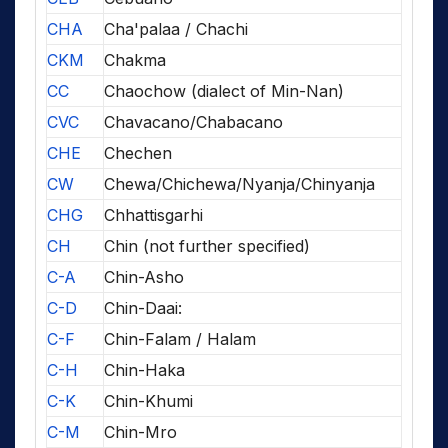
CHA
Cha'palaa / Chachi
CKM
Chakma
CC
Chaochow (dialect of Min-Nan)
CVC
Chavacano/Chabacano
CHE
Chechen
CW
Chewa/Chichewa/Nyanja/Chinyanja
CHG
Chhattisgarhi
CH
Chin (not further specified)
C-A
Chin-Asho
C-D
Chin-Daai:
C-F
Chin-Falam / Halam
C-H
Chin-Haka
C-K
Chin-Khumi
C-M
Chin-Mro