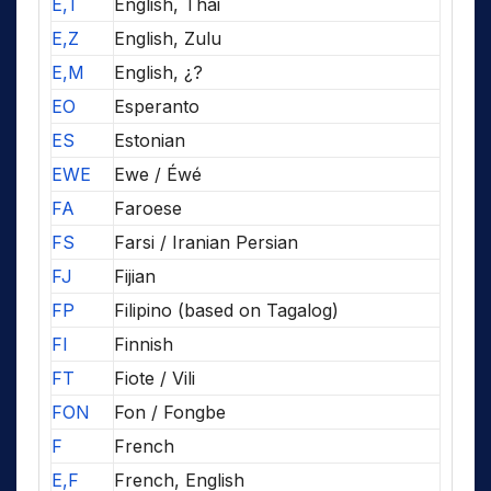
E,T
English, Thai
E,Z
English, Zulu
E,M
English, ¿?
EO
Esperanto
ES
Estonian
EWE
Ewe / Éwé
FA
Faroese
FS
Farsi / Iranian Persian
FJ
Fijian
FP
Filipino (based on Tagalog)
FI
Finnish
FT
Fiote / Vili
FON
Fon / Fongbe
F
French
E,F
French, English