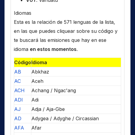
VUT
: Vanuatu
Idiomas
Esta es la relación de 571 lenguas de la lista,
en las que puedes cliquear sobre su código y
te buscará las emisiones que hay en ese
idioma
en estos momentos
.
Código
Idioma
AB
Abkhaz
AC
Aceh
ACH
Achang / Ngac'ang
ADI
Adi
AJ
Adja / Aja-Gbe
AD
Adygea / Adyghe / Circassian
AFA
Afar