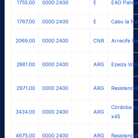
1755.00
0000
2400
E
EAO Palma
1767.00
0000
2400
E
Cabo la Na
2069.00
0000
2400
CNR
Arrecife Ra
2881.00
0000
2400
ARG
Ezeiza Vol
2971.00
0000
2400
ARG
Resistenci
Córdoba Vo
3434.00
0000
2400
ARG
x45
4675.00
0000
2400
ARG
Resistenci