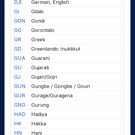
D,E
German, English
GI
Gilaki
GON
Gondi
GO
Gorontalo
GR
Greek
GD
Greenlandic Inuktikut
GUA
Guaraní
GU
Gujarati
GJ
Gujari/Gojri
GUN
Gungbe / Gongbe / Goun
GUR
Gurage/Guragena
GNG
Gurung
HAD
Hadiya
HK
Hakka
HN
Hani