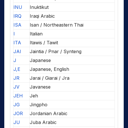
INU
Inuktikut
IRQ
Iraqi Arabic
ISA
Isan / Northeastern Thai
I
Italian
ITA
Itawis / Tawit
JAI
Jaintia / Pnar / Synteng
J
Japanese
J,E
Japanese, English
JR
Jarai / Giarai / Jra
JV
Javanese
JEH
Jeh
JG
Jingpho
JOR
Jordanian Arabic
JU
Juba Arabic