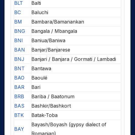
BLT
Balti
BC
Baluchi
BM
Bambara/Bamanankan
BNG
Bangala / Mbangala
BNI
Baniua/Baniwa
BAN
Banjar/Banjarese
BNJ
Banjari / Banjara / Gormati / Lambadi
BNT
Bantawa
BAO
Baoulé
BAR
Bari
BRB
Bariba / Baatonum
BAS
Bashkir/Bashkort
BTK
Batak-Toba
Bayash/Boyash (gypsy dialect of
BAY
Romanian)