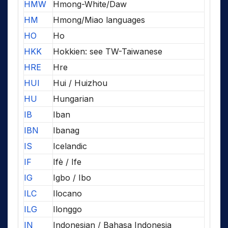
HMW
Hmong-White/Daw
HM
Hmong/Miao languages
HO
Ho
HKK
Hokkien: see TW-Taiwanese
HRE
Hre
HUI
Hui / Huizhou
HU
Hungarian
IB
Iban
IBN
Ibanag
IS
Icelandic
IF
Ifè / Ife
IG
Igbo / Ibo
ILC
Ilocano
ILG
Ilonggo
IN
Indonesian / Bahasa Indonesia