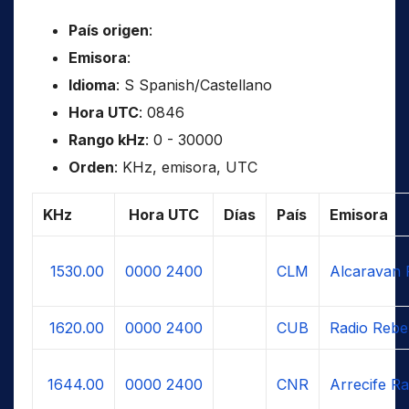
País origen
:
Emisora
:
Idioma
: S Spanish/Castellano
Hora UTC
: 0846
Rango kHz
: 0 - 30000
Orden
: KHz, emisora, UTC
KHz
Hora UTC
Días
País
Emisora
1530.00
0000
2400
CLM
Alcaravan 
1620.00
0000
2400
CUB
Radio Rebe
1644.00
0000
2400
CNR
Arrecife Ra