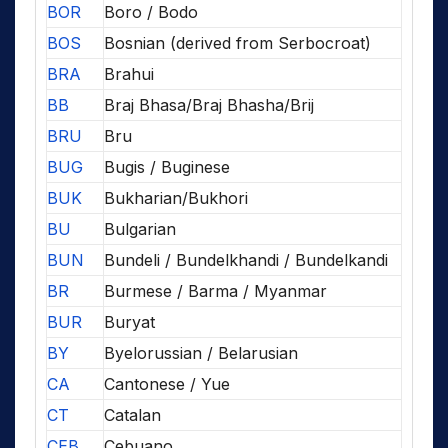
BOR
Boro / Bodo
BOS
Bosnian (derived from Serbocroat)
BRA
Brahui
BB
Braj Bhasa/Braj Bhasha/Brij
BRU
Bru
BUG
Bugis / Buginese
BUK
Bukharian/Bukhori
BU
Bulgarian
BUN
Bundeli / Bundelkhandi / Bundelkandi
BR
Burmese / Barma / Myanmar
BUR
Buryat
BY
Byelorussian / Belarusian
CA
Cantonese / Yue
CT
Catalan
CEB
Cebuano