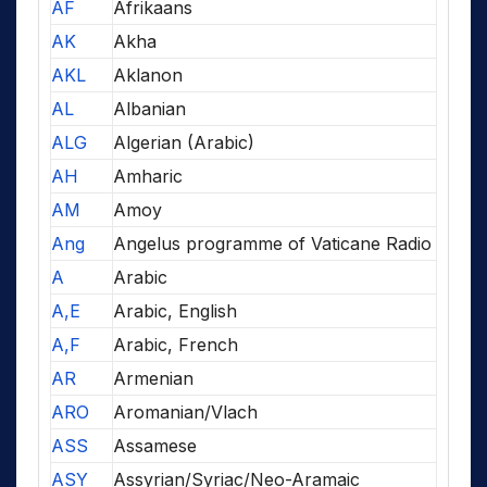
AF
Afrikaans
AK
Akha
AKL
Aklanon
AL
Albanian
ALG
Algerian (Arabic)
AH
Amharic
AM
Amoy
Ang
Angelus programme of Vaticane Radio
A
Arabic
A,E
Arabic, English
A,F
Arabic, French
AR
Armenian
ARO
Aromanian/Vlach
ASS
Assamese
ASY
Assyrian/Syriac/Neo-Aramaic