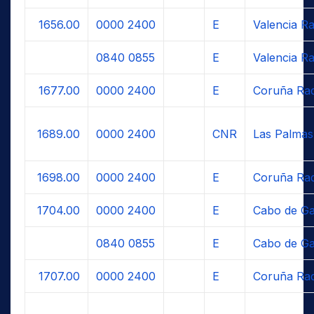
1656.00
0000
2400
E
Valencia Ra
0840
0855
E
Valencia Ra
1677.00
0000
2400
E
Coruña Rad
1689.00
0000
2400
CNR
Las Palmas
1698.00
0000
2400
E
Coruña Rad
1704.00
0000
2400
E
Cabo de Ga
0840
0855
E
Cabo de Ga
1707.00
0000
2400
E
Coruña Rad