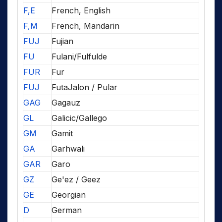
F,E
French, English
F,M
French, Mandarin
FUJ
Fujian
FU
Fulani/Fulfulde
FUR
Fur
FUJ
FutaJalon / Pular
GAG
Gagauz
GL
Galicic/Gallego
GM
Gamit
GA
Garhwali
GAR
Garo
GZ
Ge'ez / Geez
GE
Georgian
D
German