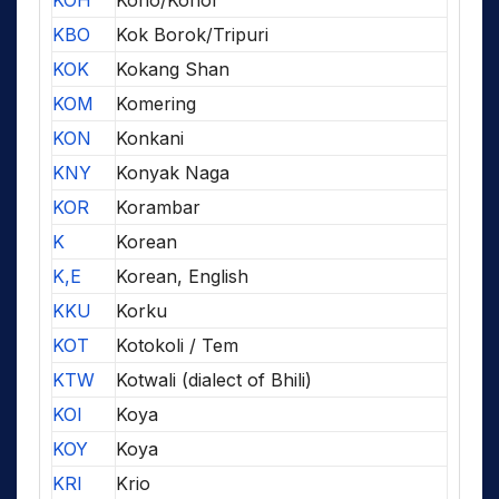
KOH
Koho/Kohor
KBO
Kok Borok/Tripuri
KOK
Kokang Shan
KOM
Komering
KON
Konkani
KNY
Konyak Naga
KOR
Korambar
K
Korean
K,E
Korean, English
KKU
Korku
KOT
Kotokoli / Tem
KTW
Kotwali (dialect of Bhili)
KOI
Koya
KOY
Koya
KRI
Krio