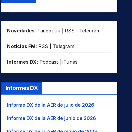
Novedades
:
Facebook
|
RSS
|
Telegram
Noticias FM
:
RSS
|
Telegram
Informes DX
:
Podcast
|
iTunes
Informes DX
Informe DX de la AER de julio de 2026
Informe DX de la AER de junio de 2026
Informe DX de la AER de mayo de 2026