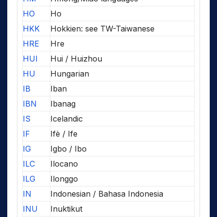
HO
Ho
HKK
Hokkien: see TW-Taiwanese
HRE
Hre
HUI
Hui / Huizhou
HU
Hungarian
IB
Iban
IBN
Ibanag
IS
Icelandic
IF
Ifè / Ife
IG
Igbo / Ibo
ILC
Ilocano
ILG
Ilonggo
IN
Indonesian / Bahasa Indonesia
INU
Inuktikut