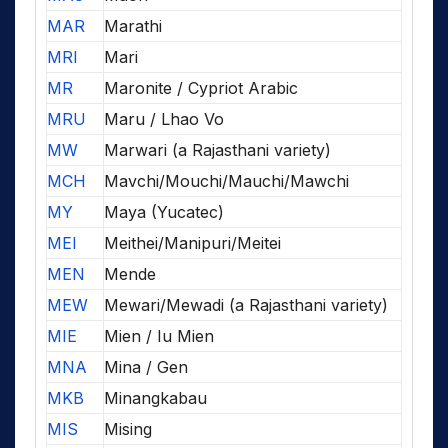
MAR
Marathi
MRI
Mari
MR
Maronite / Cypriot Arabic
MRU
Maru / Lhao Vo
MW
Marwari (a Rajasthani variety)
MCH
Mavchi/Mouchi/Mauchi/Mawchi
MY
Maya (Yucatec)
MEI
Meithei/Manipuri/Meitei
MEN
Mende
MEW
Mewari/Mewadi (a Rajasthani variety)
MIE
Mien / Iu Mien
MNA
Mina / Gen
MKB
Minangkabau
MIS
Mising