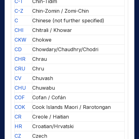
C-T
Chin-Tidim
C-Z
Chin-Zomin / Zomi-Chin
C
Chinese (not further specified)
CHI
Chitrali / Khowar
CKW
Chokwe
CD
Chowdary/Chaudhry/Chodri
CHR
Chrau
CRU
Chru
CV
Chuvash
CHU
Chuwabu
COF
Cofan / Cofán
COK
Cook Islands Maori / Rarotongan
CR
Creole / Haitian
HR
Croatian/Hrvatski
CZ
Czech