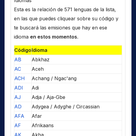
Idiomas
Esta es la relación de 571 lenguas de la lista,
en las que puedes cliquear sobre su código y
te buscará las emisiones que hay en ese
idioma
en estos momentos
.
Código
Idioma
AB
Abkhaz
AC
Aceh
ACH
Achang / Ngac'ang
ADI
Adi
AJ
Adja / Aja-Gbe
AD
Adygea / Adyghe / Circassian
AFA
Afar
AF
Afrikaans
AK
Akha