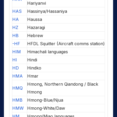
Hariyanvi
HAS
Hassinya/Hassaniya
HA
Haussa
HZ
Hazaragi
HB
Hebrew
-HF
HFDL Squitter (Aircraft comms station)
HIM
Himachali languages
HI
Hindi
HD
Hindko
HMA
Hmar
Hmong, Northern Qiandong / Black
HMQ
Hmong
HMB
Hmong-Blue/Njua
HMW
Hmong-White/Daw
HM
Hmong/Miao languages