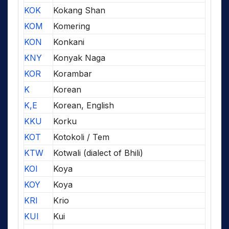
KOK
Kokang Shan
KOM
Komering
KON
Konkani
KNY
Konyak Naga
KOR
Korambar
K
Korean
K,E
Korean, English
KKU
Korku
KOT
Kotokoli / Tem
KTW
Kotwali (dialect of Bhili)
KOI
Koya
KOY
Koya
KRI
Krio
KUI
Kui