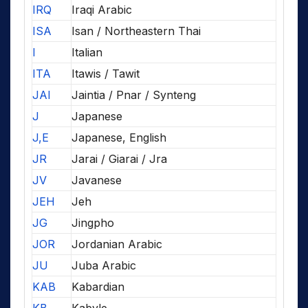
IRQ
Iraqi Arabic
ISA
Isan / Northeastern Thai
I
Italian
ITA
Itawis / Tawit
JAI
Jaintia / Pnar / Synteng
J
Japanese
J,E
Japanese, English
JR
Jarai / Giarai / Jra
JV
Javanese
JEH
Jeh
JG
Jingpho
JOR
Jordanian Arabic
JU
Juba Arabic
KAB
Kabardian
KB
Kabyle