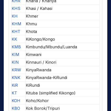
KHR
Kharia / Khariya
KHS
Khasi / Kahasi
KH
Khmer
KHM
Khmu
KHT
Khota
KK
KiKongo/Kongo
KMB
Kimbundu/Mbundu/Luanda
KIM
Kimwani
KIN
Kinnauri / Kinori
KRW
KinyaRwanda
KNK
KinyaRwanda-KiRundi
KiR
KiRundi
KT
Kituba (simplified Kikongo)
KOH
Koho/Kohor
KBO
Kok Borok/Tripuri