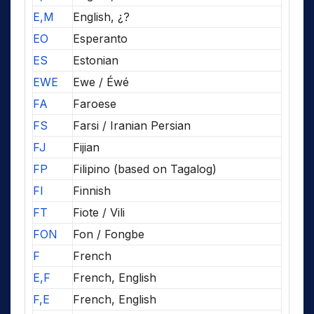
E,M
English, ¿?
EO
Esperanto
ES
Estonian
EWE
Ewe / Éwé
FA
Faroese
FS
Farsi / Iranian Persian
FJ
Fijian
FP
Filipino (based on Tagalog)
FI
Finnish
FT
Fiote / Vili
FON
Fon / Fongbe
F
French
E,F
French, English
F,E
French, English