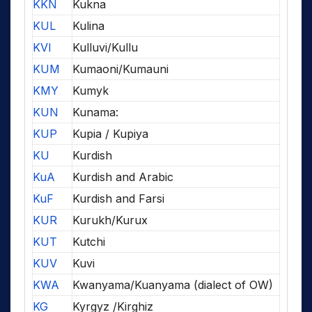
KKN
Kukna
KUL
Kulina
KVI
Kulluvi/Kullu
KUM
Kumaoni/Kumauni
KMY
Kumyk
KUN
Kunama:
KUP
Kupia / Kupiya
KU
Kurdish
KuA
Kurdish and Arabic
KuF
Kurdish and Farsi
KUR
Kurukh/Kurux
KUT
Kutchi
KUV
Kuvi
KWA
Kwanyama/Kuanyama (dialect of OW)
KG
Kyrgyz /Kirghiz