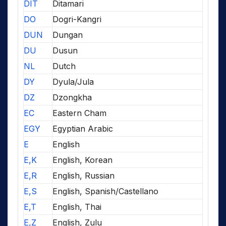
DIT
Ditamari
DO
Dogri-Kangri
DUN
Dungan
DU
Dusun
NL
Dutch
DY
Dyula/Jula
DZ
Dzongkha
EC
Eastern Cham
EGY
Egyptian Arabic
E
English
E,K
English, Korean
E,R
English, Russian
E,S
English, Spanish/Castellano
E,T
English, Thai
E,Z
English, Zulu