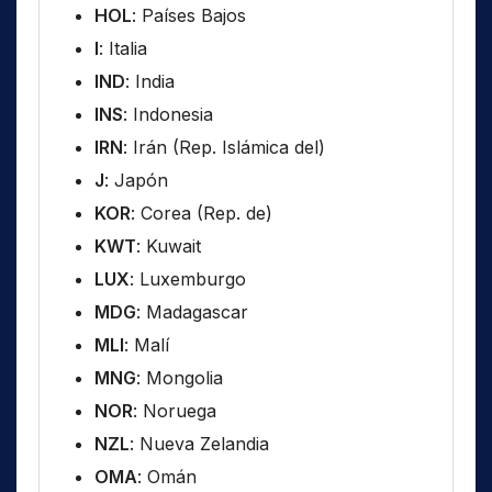
HOL
: Países Bajos
I
: Italia
IND
: India
INS
: Indonesia
IRN
: Irán (Rep. Islámica del)
J
: Japón
KOR
: Corea (Rep. de)
KWT
: Kuwait
LUX
: Luxemburgo
MDG
: Madagascar
MLI
: Malí
MNG
: Mongolia
NOR
: Noruega
NZL
: Nueva Zelandia
OMA
: Omán