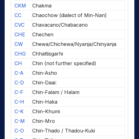
CKM
Chakma
CC
Chaochow (dialect of Min-Nan)
CVC
Chavacano/Chabacano
CHE
Chechen
CW
Chewa/Chichewa/Nyanja/Chinyanja
CHG
Chhattisgarhi
CH
Chin (not further specified)
C-A
Chin-Asho
C-D
Chin-Daai:
C-F
Chin-Falam / Halam
C-H
Chin-Haka
C-K
Chin-Khumi
C-M
Chin-Mro
C-O
Chin-Thado / Thadou-Kuki