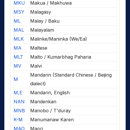
MKU
Makua / Makhuwa
MSY
Malagasy
ML
Malay / Baku
MAL
Malayalam
MLK
Malinke/Maninka (We/Ea)
MA
Maltese
MLT
Malto / Kumarbhag Paharia
MV
Malvi
Mandarin (Standard Chinese / Beijing
M
dialect)
M,E
Mandarin, English
NAN
Mandenkan
MNB
Manobo / T'duray
K-M
Manumanaw Karen
MAO
Maori