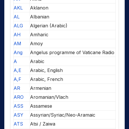
AKL
Aklanon
AL
Albanian
ALG
Algerian (Arabic)
AH
Amharic
AM
Amoy
Ang
Angelus programme of Vaticane Radio
A
Arabic
A,E
Arabic, English
A,F
Arabic, French
AR
Armenian
ARO
Aromanian/Vlach
ASS
Assamese
ASY
Assyrian/Syriac/Neo-Aramaic
ATS
Atsi / Zaiwa