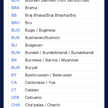
BOS
Bosnian (derived from Serbocroat)
BRA
Brahui
BB
Braj Bhasa/Braj Bhasha/Brij
BRU
Bru
BUG
Bugis / Buginese
BUK
Bukharian/Bukhori
BU
Bulgarian
BUN
Bundeli / Bundelkhandi / Bundelkandi
BR
Burmese / Barma / Myanmar
BUR
Buryat
BY
Byelorussian / Belarusian
CA
Cantonese / Yue
CT
Catalan
CEB
Cebuano
CHA
Cha'palaa / Chachi