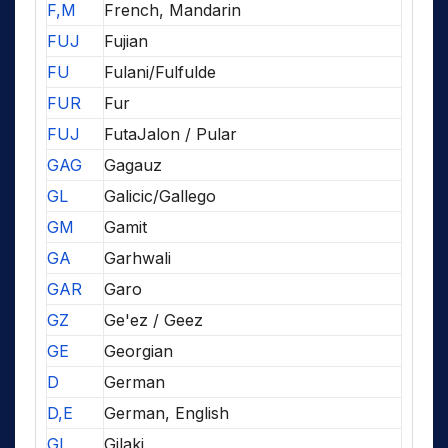
F,M
French, Mandarin
FUJ
Fujian
FU
Fulani/Fulfulde
FUR
Fur
FUJ
FutaJalon / Pular
GAG
Gagauz
GL
Galicic/Gallego
GM
Gamit
GA
Garhwali
GAR
Garo
GZ
Ge'ez / Geez
GE
Georgian
D
German
D,E
German, English
GI
Gilaki