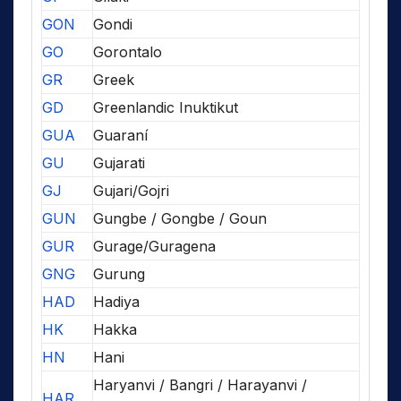
GON
Gondi
GO
Gorontalo
GR
Greek
GD
Greenlandic Inuktikut
GUA
Guaraní
GU
Gujarati
GJ
Gujari/Gojri
GUN
Gungbe / Gongbe / Goun
GUR
Gurage/Guragena
GNG
Gurung
HAD
Hadiya
HK
Hakka
HN
Hani
Haryanvi / Bangri / Harayanvi /
HAR