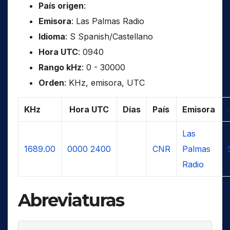
País origen
:
Emisora
: Las Palmas Radio
Idioma
: S Spanish/Castellano
Hora UTC
: 0940
Rango kHz
: 0 - 30000
Orden
: KHz, emisora, UTC
KHz
Hora UTC
Días
País
Emisora
Las
1689.00
0000
2400
CNR
Palmas
Radio
Abreviaturas