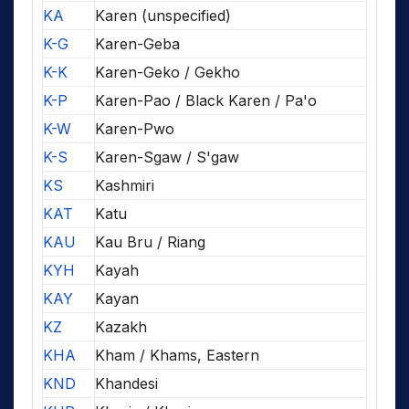
KA
Karen (unspecified)
K-G
Karen-Geba
K-K
Karen-Geko / Gekho
K-P
Karen-Pao / Black Karen / Pa'o
K-W
Karen-Pwo
K-S
Karen-Sgaw / S'gaw
KS
Kashmiri
KAT
Katu
KAU
Kau Bru / Riang
KYH
Kayah
KAY
Kayan
KZ
Kazakh
KHA
Kham / Khams, Eastern
KND
Khandesi