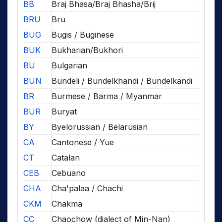
BB
Braj Bhasa/Braj Bhasha/Brij
BRU
Bru
BUG
Bugis / Buginese
BUK
Bukharian/Bukhori
BU
Bulgarian
BUN
Bundeli / Bundelkhandi / Bundelkandi
BR
Burmese / Barma / Myanmar
BUR
Buryat
BY
Byelorussian / Belarusian
CA
Cantonese / Yue
CT
Catalan
CEB
Cebuano
CHA
Cha'palaa / Chachi
CKM
Chakma
CC
Chaochow (dialect of Min-Nan)