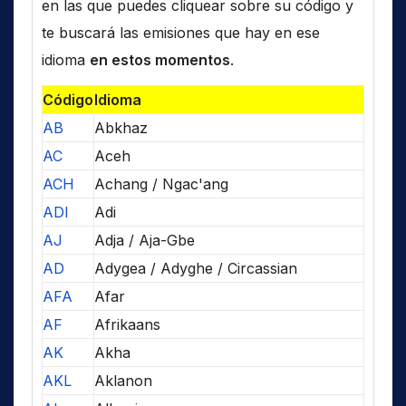
en las que puedes cliquear sobre su código y
te buscará las emisiones que hay en ese
idioma
en estos momentos
.
Código
Idioma
AB
Abkhaz
AC
Aceh
ACH
Achang / Ngac'ang
ADI
Adi
AJ
Adja / Aja-Gbe
AD
Adygea / Adyghe / Circassian
AFA
Afar
AF
Afrikaans
AK
Akha
AKL
Aklanon