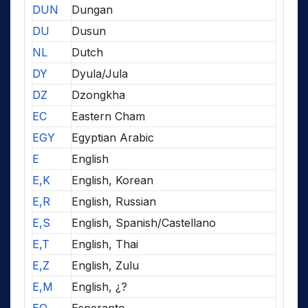
DUN
Dungan
DU
Dusun
NL
Dutch
DY
Dyula/Jula
DZ
Dzongkha
EC
Eastern Cham
EGY
Egyptian Arabic
E
English
E,K
English, Korean
E,R
English, Russian
E,S
English, Spanish/Castellano
E,T
English, Thai
E,Z
English, Zulu
E,M
English, ¿?