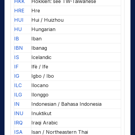
HKK
Hokkien: see TW-Taiwanese
HRE
Hre
HUI
Hui / Huizhou
HU
Hungarian
IB
Iban
IBN
Ibanag
IS
Icelandic
IF
Ifè / Ife
IG
Igbo / Ibo
ILC
Ilocano
ILG
Ilonggo
IN
Indonesian / Bahasa Indonesia
INU
Inuktikut
IRQ
Iraqi Arabic
ISA
Isan / Northeastern Thai