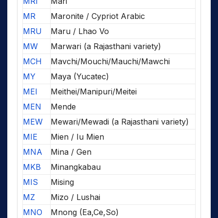
MRI
Mari
MR
Maronite / Cypriot Arabic
MRU
Maru / Lhao Vo
MW
Marwari (a Rajasthani variety)
MCH
Mavchi/Mouchi/Mauchi/Mawchi
MY
Maya (Yucatec)
MEI
Meithei/Manipuri/Meitei
MEN
Mende
MEW
Mewari/Mewadi (a Rajasthani variety)
MIE
Mien / Iu Mien
MNA
Mina / Gen
MKB
Minangkabau
MIS
Mising
MZ
Mizo / Lushai
MNO
Mnong (Ea,Ce,So)