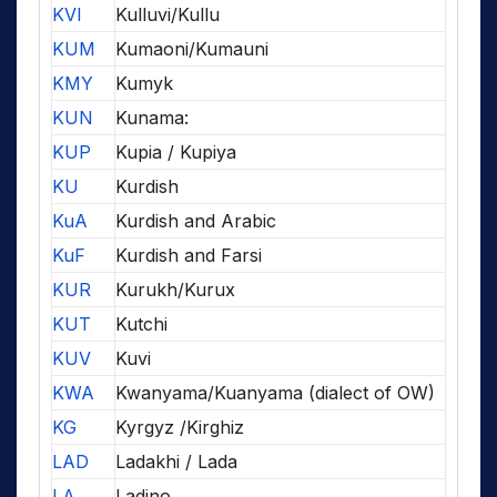
KVI
Kulluvi/Kullu
KUM
Kumaoni/Kumauni
KMY
Kumyk
KUN
Kunama:
KUP
Kupia / Kupiya
KU
Kurdish
KuA
Kurdish and Arabic
KuF
Kurdish and Farsi
KUR
Kurukh/Kurux
KUT
Kutchi
KUV
Kuvi
KWA
Kwanyama/Kuanyama (dialect of OW)
KG
Kyrgyz /Kirghiz
LAD
Ladakhi / Lada
LA
Ladino