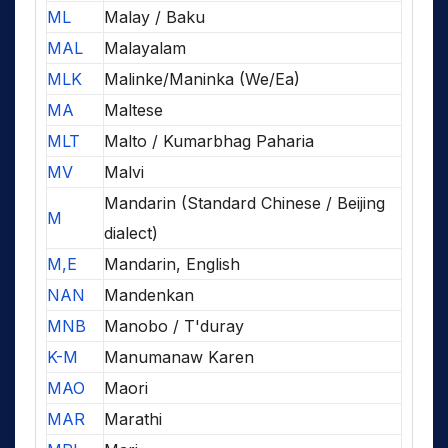
ML
Malay / Baku
MAL
Malayalam
MLK
Malinke/Maninka (We/Ea)
MA
Maltese
MLT
Malto / Kumarbhag Paharia
MV
Malvi
Mandarin (Standard Chinese / Beijing
M
dialect)
M,E
Mandarin, English
NAN
Mandenkan
MNB
Manobo / T'duray
K-M
Manumanaw Karen
MAO
Maori
MAR
Marathi