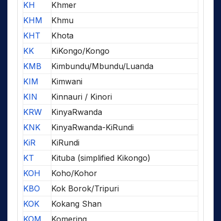
KH
Khmer
KHM
Khmu
KHT
Khota
KK
KiKongo/Kongo
KMB
Kimbundu/Mbundu/Luanda
KIM
Kimwani
KIN
Kinnauri / Kinori
KRW
KinyaRwanda
KNK
KinyaRwanda-KiRundi
KiR
KiRundi
KT
Kituba (simplified Kikongo)
KOH
Koho/Kohor
KBO
Kok Borok/Tripuri
KOK
Kokang Shan
KOM
Komering