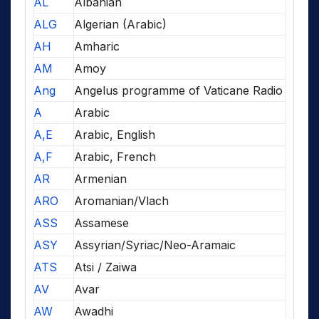
AL
Albanian
ALG
Algerian (Arabic)
AH
Amharic
AM
Amoy
Ang
Angelus programme of Vaticane Radio
A
Arabic
A,E
Arabic, English
A,F
Arabic, French
AR
Armenian
ARO
Aromanian/Vlach
ASS
Assamese
ASY
Assyrian/Syriac/Neo-Aramaic
ATS
Atsi / Zaiwa
AV
Avar
AW
Awadhi