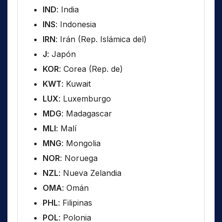
IND
: India
INS
: Indonesia
IRN
: Irán (Rep. Islámica del)
J
: Japón
KOR
: Corea (Rep. de)
KWT
: Kuwait
LUX
: Luxemburgo
MDG
: Madagascar
MLI
: Malí
MNG
: Mongolia
NOR
: Noruega
NZL
: Nueva Zelandia
OMA
: Omán
PHL
: Filipinas
POL
: Polonia