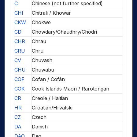
C
Chinese (not further specified)
CHI
Chitrali / Khowar
CKW
Chokwe
CD
Chowdary/Chaudhry/Chodri
CHR
Chrau
CRU
Chru
CV
Chuvash
CHU
Chuwabu
COF
Cofan / Cofán
COK
Cook Islands Maori / Rarotongan
CR
Creole / Haitian
HR
Croatian/Hrvatski
CZ
Czech
DA
Danish
DAO
Dao