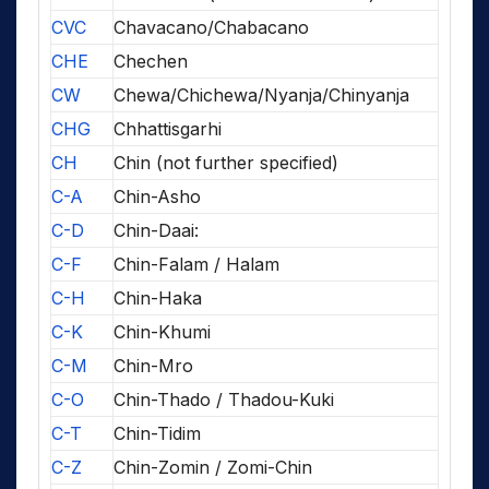
CVC
Chavacano/Chabacano
CHE
Chechen
CW
Chewa/Chichewa/Nyanja/Chinyanja
CHG
Chhattisgarhi
CH
Chin (not further specified)
C-A
Chin-Asho
C-D
Chin-Daai:
C-F
Chin-Falam / Halam
C-H
Chin-Haka
C-K
Chin-Khumi
C-M
Chin-Mro
C-O
Chin-Thado / Thadou-Kuki
C-T
Chin-Tidim
C-Z
Chin-Zomin / Zomi-Chin