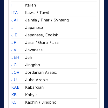
I
Italian
ITA
Itawis / Tawit
JAI
Jaintia / Pnar / Synteng
J
Japanese
J,E
Japanese, English
JR
Jarai / Giarai / Jra
JV
Javanese
JEH
Jeh
JG
Jingpho
JOR
Jordanian Arabic
JU
Juba Arabic
KAB
Kabardian
KB
Kabyle
KC
Kachin / Jingpho