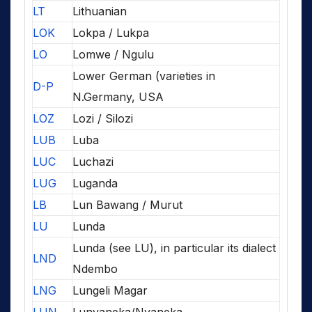
LT
Lithuanian
LOK
Lokpa / Lukpa
LO
Lomwe / Ngulu
Lower German (varieties in
D-P
N.Germany, USA
LOZ
Lozi / Silozi
LUB
Luba
LUC
Luchazi
LUG
Luganda
LB
Lun Bawang / Murut
LU
Lunda
Lunda (see LU), in particular its dialect
LND
Ndembo
LNG
Lungeli Magar