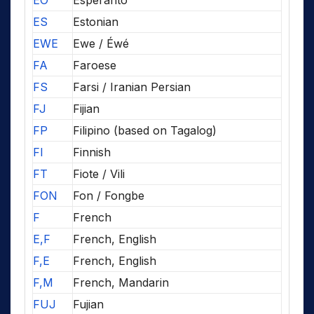
EO
Esperanto
ES
Estonian
EWE
Ewe / Éwé
FA
Faroese
FS
Farsi / Iranian Persian
FJ
Fijian
FP
Filipino (based on Tagalog)
FI
Finnish
FT
Fiote / Vili
FON
Fon / Fongbe
F
French
E,F
French, English
F,E
French, English
F,M
French, Mandarin
FUJ
Fujian