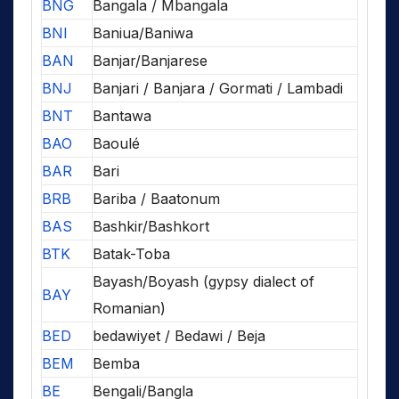
BNG
Bangala / Mbangala
BNI
Baniua/Baniwa
BAN
Banjar/Banjarese
BNJ
Banjari / Banjara / Gormati / Lambadi
BNT
Bantawa
BAO
Baoulé
BAR
Bari
BRB
Bariba / Baatonum
BAS
Bashkir/Bashkort
BTK
Batak-Toba
Bayash/Boyash (gypsy dialect of
BAY
Romanian)
BED
bedawiyet / Bedawi / Beja
BEM
Bemba
BE
Bengali/Bangla