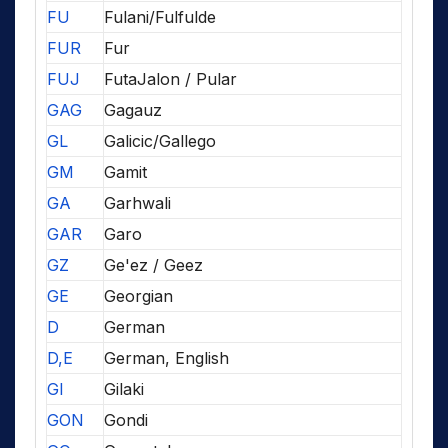
FU
Fulani/Fulfulde
FUR
Fur
FUJ
FutaJalon / Pular
GAG
Gagauz
GL
Galicic/Gallego
GM
Gamit
GA
Garhwali
GAR
Garo
GZ
Ge'ez / Geez
GE
Georgian
D
German
D,E
German, English
GI
Gilaki
GON
Gondi