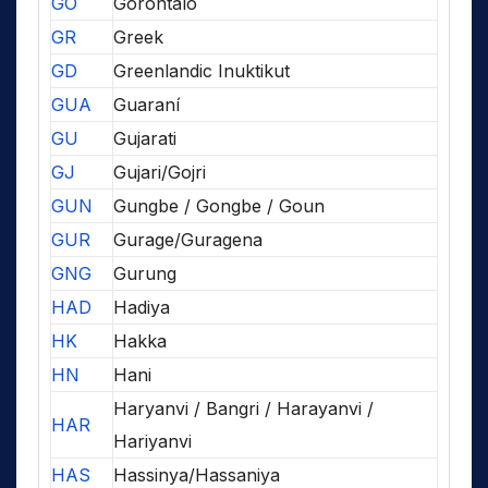
GO
Gorontalo
GR
Greek
GD
Greenlandic Inuktikut
GUA
Guaraní
GU
Gujarati
GJ
Gujari/Gojri
GUN
Gungbe / Gongbe / Goun
GUR
Gurage/Guragena
GNG
Gurung
HAD
Hadiya
HK
Hakka
HN
Hani
Haryanvi / Bangri / Harayanvi /
HAR
Hariyanvi
HAS
Hassinya/Hassaniya