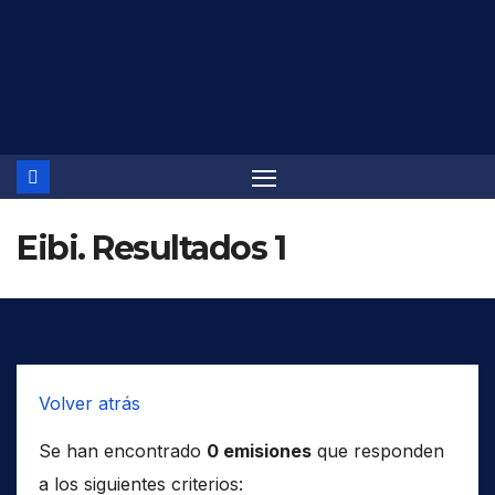
Saltar
al
contenido
Eibi. Resultados 1
Volver atrás
Se han encontrado
0 emisiones
que responden
a los siguientes criterios: