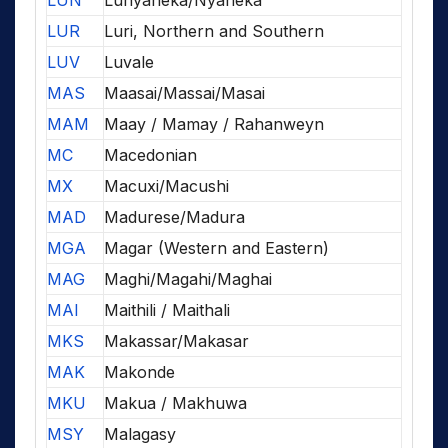
LUN
Lunyaneka/Nyaneka
LUR
Luri, Northern and Southern
LUV
Luvale
MAS
Maasai/Massai/Masai
MAM
Maay / Mamay / Rahanweyn
MC
Macedonian
MX
Macuxi/Macushi
MAD
Madurese/Madura
MGA
Magar (Western and Eastern)
MAG
Maghi/Magahi/Maghai
MAI
Maithili / Maithali
MKS
Makassar/Makasar
MAK
Makonde
MKU
Makua / Makhuwa
MSY
Malagasy