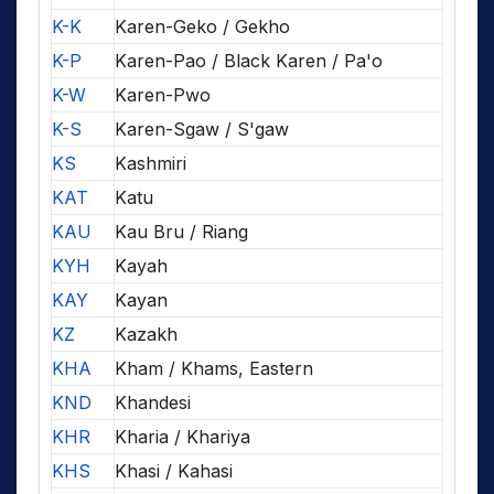
K-K
Karen-Geko / Gekho
K-P
Karen-Pao / Black Karen / Pa'o
K-W
Karen-Pwo
K-S
Karen-Sgaw / S'gaw
KS
Kashmiri
KAT
Katu
KAU
Kau Bru / Riang
KYH
Kayah
KAY
Kayan
KZ
Kazakh
KHA
Kham / Khams, Eastern
KND
Khandesi
KHR
Kharia / Khariya
KHS
Khasi / Kahasi