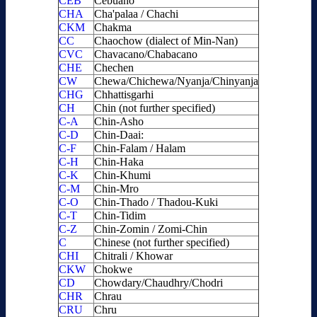
CEB
Cebuano
CHA
Cha'palaa / Chachi
CKM
Chakma
CC
Chaochow (dialect of Min-Nan)
CVC
Chavacano/Chabacano
CHE
Chechen
CW
Chewa/Chichewa/Nyanja/Chinyanja
CHG
Chhattisgarhi
CH
Chin (not further specified)
C-A
Chin-Asho
C-D
Chin-Daai:
C-F
Chin-Falam / Halam
C-H
Chin-Haka
C-K
Chin-Khumi
C-M
Chin-Mro
C-O
Chin-Thado / Thadou-Kuki
C-T
Chin-Tidim
C-Z
Chin-Zomin / Zomi-Chin
C
Chinese (not further specified)
CHI
Chitrali / Khowar
CKW
Chokwe
CD
Chowdary/Chaudhry/Chodri
CHR
Chrau
CRU
Chru