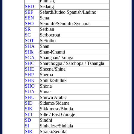
Finnish)
SED
Sedang
SEF
Sefardi/Judeo Spanish/Ladino
SEN
Sena
SFO
Senoufo/Sénoufo-Syenara
SR
Serbian
SC
Serbocroat
SOT
SeSotho
SHA
Shan
SHk
Shan-Khamti
SGA
Shangaan/Tsonga
SHC
Sharchogpa / Sarchopa / Tshangla
SHE
Sheena/Shina
SHP
Sherpa
SHK
Shiluk/Shilluk
SHO
Shona
SUA
Shuar
SHU
Shuwa Arabic
SID
Sidamo/Sidama
SIK
Sikkimese/Bhutia
SLT
Silte / East Gurage
SD
Sindhi
SI
Sinhalese/Sinhala
SIR
Siraiki/Seraiki