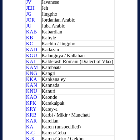
JV
Javanese
JEH
Jeh
JG
Jingpho
JOR
Jordanian Arabic
JU
Juba Arabic
KAB
Kabardian
KB
Kabyle
KC
Kachin / Jingpho
KAD
Kadazan
KGU
Kalanguya / Kallahan
KAL
Kalderash Romani (Dialect of Vlax)
KAM
Kambaata
KNG
Kangri
KKA
Kankana-ey
KAN
Kannada
KNU
Kanuri
KAO
Kaonde
KPK
Karakalpak
KRY
Karay-a
KRB
Karbi / Mikir / Manchati
KAR
Karelian
KA
Karen (unspecified)
K-G
Karen-Geba
K-K
Karen-Geko / Gekho