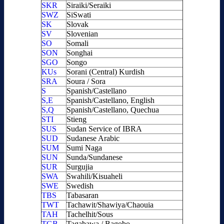
SKR
Siraiki/Seraiki
SWZ
SiSwati
SK
Slovak
SV
Slovenian
SO
Somali
SON
Songhai
SGO
Songo
KUs
Sorani (Central) Kurdish
SRA
Soura / Sora
S
Spanish/Castellano
S,E
Spanish/Castellano, English
S,Q
Spanish/Castellano, Quechua
STI
Stieng
SUS
Sudan Service of IBRA
SUD
Sudanese Arabic
SUM
Sumi Naga
SUN
Sunda/Sundanese
SUR
Surgujia
SWA
Swahili/Kisuaheli
SWE
Swedish
TBS
Tabasaran
TWT
Tachawit/Shawiya/Chaouia
TAH
Tachelhit/Sous
TGB
Tagabawa / Bagobo