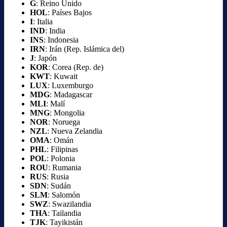
G
: Reino Unido
HOL
: Países Bajos
I
: Italia
IND
: India
INS
: Indonesia
IRN
: Irán (Rep. Islámica del)
J
: Japón
KOR
: Corea (Rep. de)
KWT
: Kuwait
LUX
: Luxemburgo
MDG
: Madagascar
MLI
: Malí
MNG
: Mongolia
NOR
: Noruega
NZL
: Nueva Zelandia
OMA
: Omán
PHL
: Filipinas
POL
: Polonia
ROU
: Rumania
RUS
: Rusia
SDN
: Sudán
SLM
: Salomón
SWZ
: Swazilandia
THA
: Tailandia
TJK
: Tayikistán