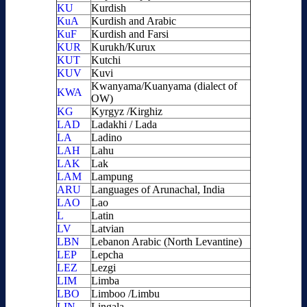
KU
Kurdish
KuA
Kurdish and Arabic
KuF
Kurdish and Farsi
KUR
Kurukh/Kurux
KUT
Kutchi
KUV
Kuvi
Kwanyama/Kuanyama (dialect of
KWA
OW)
KG
Kyrgyz /Kirghiz
LAD
Ladakhi / Lada
LA
Ladino
LAH
Lahu
LAK
Lak
LAM
Lampung
ARU
Languages of Arunachal, India
LAO
Lao
L
Latin
LV
Latvian
LBN
Lebanon Arabic (North Levantine)
LEP
Lepcha
LEZ
Lezgi
LIM
Limba
LBO
Limboo /Limbu
LIN
Lingala