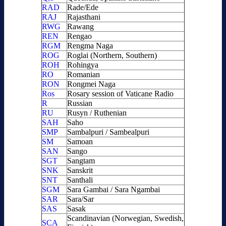
RAD
Rade/Ede
RAJ
Rajasthani
RWG
Rawang
REN
Rengao
RGM
Rengma Naga
ROG
Roglai (Northern, Southern)
ROH
Rohingya
RO
Romanian
RON
Rongmei Naga
Ros
Rosary session of Vaticane Radio
R
Russian
RU
Rusyn / Ruthenian
SAH
Saho
SMP
Sambalpuri / Sambealpuri
SM
Samoan
SAN
Sango
SGT
Sangtam
SNK
Sanskrit
SNT
Santhali
SGM
Sara Gambai / Sara Ngambai
SAR
Sara/Sar
SAS
Sasak
Scandinavian (Norwegian, Swedish,
SCA