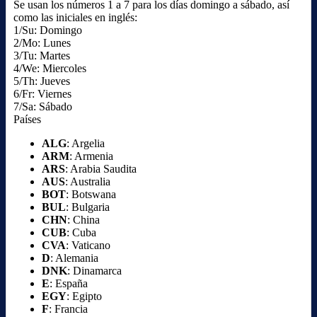
Se usan los números 1 a 7 para los días domingo a sábado, así
como las iniciales en inglés:
1/Su: Domingo
2/Mo: Lunes
3/Tu: Martes
4/We: Miercoles
5/Th: Jueves
6/Fr: Viernes
7/Sa: Sábado
Países
ALG
: Argelia
ARM
: Armenia
ARS
: Arabia Saudita
AUS
: Australia
BOT
: Botswana
BUL
: Bulgaria
CHN
: China
CUB
: Cuba
CVA
: Vaticano
D
: Alemania
DNK
: Dinamarca
E
: España
EGY
: Egipto
F
: Francia