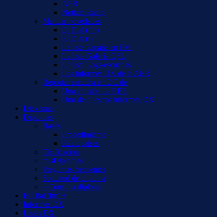
AER
Notizie Radio
Mandar novedades
El Dial (fm)
El Dial (i)
La lista España en FM
La lista Galería QSL
La lista Logs/escuchas
Los informes DX de la AER
Reportar escucha en OC de
Una emisión de REE
Uno de nuestros informes DX
Diexismo
Diplomas
Bases
Procedimiento
Radiopaíses
Clsificación
misDiplomas
Preguntas frecuentes
Solicitud de diploma
– Consulta diploma
El Dial (fm) +
Informes DX
Listas DX