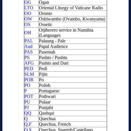
OG
Ogan
LTO
Oriental Liturgy of Vaticane Radio
OO
Oromo
OW
Oshiwambo (Ovambo, Kwanyama)
OS
Ossetic
Otjiherero service in Namibia
OH
(Languages
PAL
Palaung - Pale
Aud
Papal Audience
PAS
Pasemah
PS
Pashto / Pushtu
AFG
Pashto and Dari
PED
Pedi
SLM
Pijin
POR
Po
PO
Polish
P
Portuguese
POT
Pothwari
PU
Pulaar
PJ
Punjabi
QQ
Qashqai
Q
Quechua
Q,F
Quechua, French
Q,S
Quechua, Spanish/Castellano