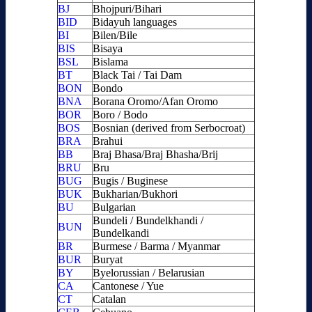
BJ
Bhojpuri/Bihari
BID
Bidayuh languages
BI
Bilen/Bile
BIS
Bisaya
BSL
Bislama
BT
Black Tai / Tai Dam
BON
Bondo
BNA
Borana Oromo/Afan Oromo
BOR
Boro / Bodo
BOS
Bosnian (derived from Serbocroat)
BRA
Brahui
BB
Braj Bhasa/Braj Bhasha/Brij
BRU
Bru
BUG
Bugis / Buginese
BUK
Bukharian/Bukhori
BU
Bulgarian
Bundeli / Bundelkhandi /
BUN
Bundelkandi
BR
Burmese / Barma / Myanmar
BUR
Buryat
BY
Byelorussian / Belarusian
CA
Cantonese / Yue
CT
Catalan