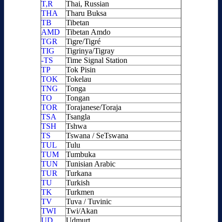
T,R
Thai, Russian
THA
Tharu Buksa
TB
Tibetan
AMD
Tibetan Amdo
TGR
Tigre/Tigré
TIG
Tigrinya/Tigray
-TS
Time Signal Station
TP
Tok Pisin
TOK
Tokelau
TNG
Tonga
TO
Tongan
TOR
Torajanese/Toraja
TSA
Tsangla
TSH
Tshwa
TS
Tswana / SeTswana
TUL
Tulu
TUM
Tumbuka
TUN
Tunisian Arabic
TUR
Turkana
TU
Turkish
TK
Turkmen
TV
Tuva / Tuvinic
TWI
Twi/Akan
UD
Udmurt