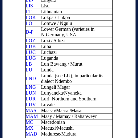
LIS
Lisu
LT
Lithuanian
LOK
Lokpa / Lukpa
LO
Lomwe / Ngulu
Lower German (varieties in
D-P
N.Germany, USA
LOZ
Lozi / Silozi
LUB
Luba
LUC
Luchazi
LUG
Luganda
LB
Lun Bawang / Murut
LU
Lunda
Lunda (see LU), in particular its
LND
dialect Ndembo
LNG
Lungeli Magar
LUN
Lunyaneka/Nyaneka
LUR
Luri, Northern and Southern
LUV
Luvale
MAS
Maasai/Massai/Masai
MAM
Maay / Mamay / Rahanweyn
MC
Macedonian
MX
Macuxi/Macushi
MAD
Madurese/Madura