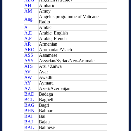
AH
Amharic
AM
Amoy
Angelus programme of Vaticane
Ang
Radio
A
Arabic
A,E
Arabic, English
A,F
Arabic, French
AR
Armenian
ARO
Aromanian/Vlach
ASS
Assamese
ASY
Assyrian/Syriac/Neo-Aramaic
ATS
Atsi / Zaiwa
AV
Avar
AW
Awadhi
AY
Aymara
AZ
Azeri/Azerbaijani
BAD
Badaga
BGL
Bagheli
BAG
Bagri
BHN
Bahnar
BAI
Bai
BAJ
Bajau
BAL
Balinese