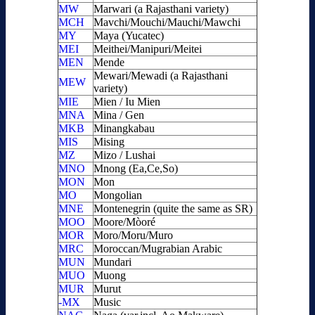
MW
Marwari (a Rajasthani variety)
MCH
Mavchi/Mouchi/Mauchi/Mawchi
MY
Maya (Yucatec)
MEI
Meithei/Manipuri/Meitei
MEN
Mende
Mewari/Mewadi (a Rajasthani
MEW
variety)
MIE
Mien / Iu Mien
MNA
Mina / Gen
MKB
Minangkabau
MIS
Mising
MZ
Mizo / Lushai
MNO
Mnong (Ea,Ce,So)
MON
Mon
MO
Mongolian
MNE
Montenegrin (quite the same as SR)
MOO
Moore/Mòoré
MOR
Moro/Moru/Muro
MRC
Moroccan/Mugrabian Arabic
MUN
Mundari
MUO
Muong
MUR
Murut
-MX
Music