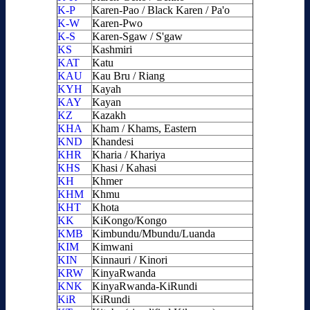
K-P
Karen-Pao / Black Karen / Pa'o
K-W
Karen-Pwo
K-S
Karen-Sgaw / S'gaw
KS
Kashmiri
KAT
Katu
KAU
Kau Bru / Riang
KYH
Kayah
KAY
Kayan
KZ
Kazakh
KHA
Kham / Khams, Eastern
KND
Khandesi
KHR
Kharia / Khariya
KHS
Khasi / Kahasi
KH
Khmer
KHM
Khmu
KHT
Khota
KK
KiKongo/Kongo
KMB
Kimbundu/Mbundu/Luanda
KIM
Kimwani
KIN
Kinnauri / Kinori
KRW
KinyaRwanda
KNK
KinyaRwanda-KiRundi
KiR
KiRundi