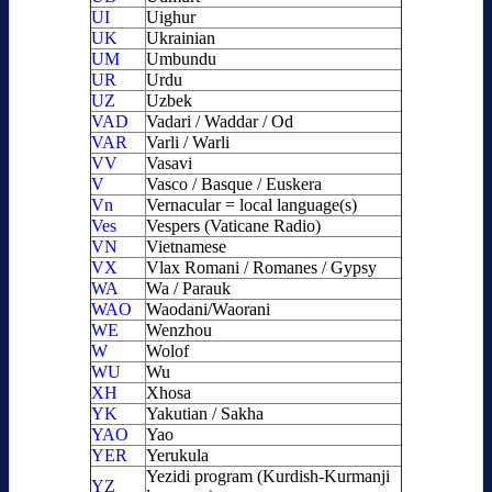
UI
Uighur
UK
Ukrainian
UM
Umbundu
UR
Urdu
UZ
Uzbek
VAD
Vadari / Waddar / Od
VAR
Varli / Warli
VV
Vasavi
V
Vasco / Basque / Euskera
Vn
Vernacular = local language(s)
Ves
Vespers (Vaticane Radio)
VN
Vietnamese
VX
Vlax Romani / Romanes / Gypsy
WA
Wa / Parauk
WAO
Waodani/Waorani
WE
Wenzhou
W
Wolof
WU
Wu
XH
Xhosa
YK
Yakutian / Sakha
YAO
Yao
YER
Yerukula
Yezidi program (Kurdish-Kurmanji
YZ