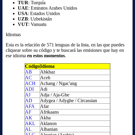
TUR
: Turquía
UAE
: Emiratos Arabes Unidos
USA
: Estados Unidos
UZB
: Uzbekistán
VUT
: Vanuatu
Idiomas
Esta es la relación de 571 lenguas de la lista, en las que puedes
cliquear sobre su código y te buscará las emisiones que hay en
ese idioma
en estos momentos
.
Código
Idioma
AB
Abkhaz
AC
Aceh
ACH
Achang / Ngac'ang
ADI
Adi
AJ
Adja / Aja-Gbe
AD
Adygea / Adyghe / Circassian
AFA
Afar
AF
Afrikaans
AK
Akha
AKL
Aklanon
AL
Albanian
ALG
Algerian (Arabic)