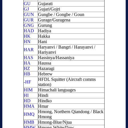
GU
Gujarati
GJ
Gujari/Gojri
GUN
Gungbe / Gongbe / Goun
GUR
Gurage/Guragena
GNG
Gurung
HAD
Hadiya
HK
Hakka
HN
Hani
Haryanvi / Bangri / Harayanvi /
HAR
Hariyanvi
HAS
Hassinya/Hassaniya
HA
Haussa
HZ
Hazaragi
HB
Hebrew
HFDL Squitter (Aircraft comms
-HF
station)
HIM
Himachali languages
HI
Hindi
HD
Hindko
HMA
Hmar
Hmong, Northern Qiandong / Black
HMQ
Hmong
HMB
Hmong-Blue/Njua
HMW
Hmong-White/Daw