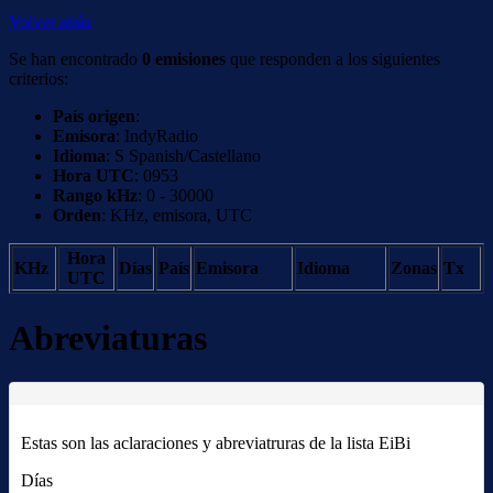
Volver atrás
Se han encontrado
0 emisiones
que responden a los siguientes
criterios:
País origen
:
Emisora
: IndyRadio
Idioma
: S Spanish/Castellano
Hora UTC
: 0953
Rango kHz
: 0 - 30000
Orden
: KHz, emisora, UTC
Hora
KHz
Días
País
Emisora
Idioma
Zonas
Tx
UTC
Abreviaturas
Estas son las aclaraciones y abreviatruras de la lista EiBi
Días