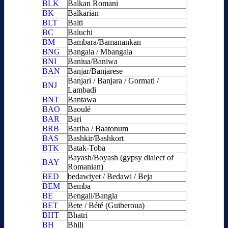
BLK
Balkan Romani
BK
Balkarian
BLT
Balti
BC
Baluchi
BM
Bambara/Bamanankan
BNG
Bangala / Mbangala
BNI
Baniua/Baniwa
BAN
Banjar/Banjarese
Banjari / Banjara / Gormati /
BNJ
Lambadi
BNT
Bantawa
BAO
Baoulé
BAR
Bari
BRB
Bariba / Baatonum
BAS
Bashkir/Bashkort
BTK
Batak-Toba
Bayash/Boyash (gypsy dialect of
BAY
Romanian)
BED
bedawiyet / Bedawi / Beja
BEM
Bemba
BE
Bengali/Bangla
BET
Bete / Bété (Guiberoua)
BHT
Bhatri
BH
Bhili