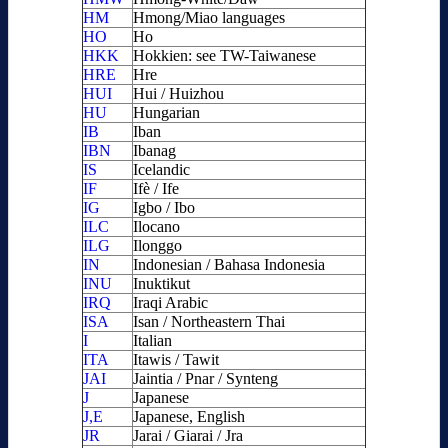
HM
Hmong/Miao languages
HO
Ho
HKK
Hokkien: see TW-Taiwanese
HRE
Hre
HUI
Hui / Huizhou
HU
Hungarian
IB
Iban
IBN
Ibanag
IS
Icelandic
IF
Ifè / Ife
IG
Igbo / Ibo
ILC
Ilocano
ILG
Ilonggo
IN
Indonesian / Bahasa Indonesia
INU
Inuktikut
IRQ
Iraqi Arabic
ISA
Isan / Northeastern Thai
I
Italian
ITA
Itawis / Tawit
JAI
Jaintia / Pnar / Synteng
J
Japanese
J,E
Japanese, English
JR
Jarai / Giarai / Jra