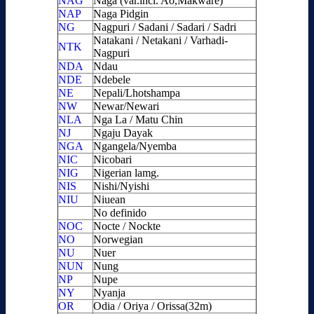
NAG
Naga (var.incl. Ao,Makware)
NAP
Naga Pidgin
NG
Nagpuri / Sadani / Sadari / Sadri
Natakani / Netakani / Varhadi-
NTK
Nagpuri
NDA
Ndau
NDE
Ndebele
NE
Nepali/Lhotshampa
NW
Newar/Newari
NLA
Nga La / Matu Chin
NJ
Ngaju Dayak
NGA
Ngangela/Nyemba
NIC
Nicobari
NIG
Nigerian lamg.
NIS
Nishi/Nyishi
NIU
Niuean
No definido
NOC
Nocte / Nockte
NO
Norwegian
NU
Nuer
NUN
Nung
NP
Nupe
NY
Nyanja
OR
Odia / Oriya / Orissa(32m)