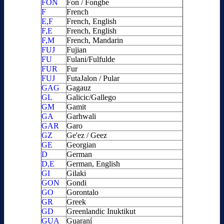
FON
Fon / Fongbe
F
French
E,F
French, English
F,E
French, English
F,M
French, Mandarin
FUJ
Fujian
FU
Fulani/Fulfulde
FUR
Fur
FUJ
FutaJalon / Pular
GAG
Gagauz
GL
Galicic/Gallego
GM
Gamit
GA
Garhwali
GAR
Garo
GZ
Ge'ez / Geez
GE
Georgian
D
German
D,E
German, English
GI
Gilaki
GON
Gondi
GO
Gorontalo
GR
Greek
GD
Greenlandic Inuktikut
GUA
Guaraní