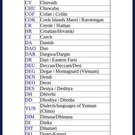
CV
Chuvash
CHU
Chuwabu
COF
Cofan / Cofán
COK
Cook Islands Maori / Rarotongan
CR
Creole / Haitian
HR
Croatian/Hrvatski
CZ
Czech
DA
Danish
DAO
Dao
DAR
Dargwa/Dargin
DR
Dari / Eastern Farsi
DEC
Deccan/Deccani/Desi
DEG
Degar / Montagnard (Vietnam)
DEN
Dendi
DEO
Deori
DES
Desiya / Deshiya
DH
Dhivehi
DD
Dhodiya / Dhodia
Dialects/languages of Yunnan
YUN
(China)
DIM
Dimasa/Dhimasa
DI
Dinka
DIT
Ditamari
DO
Dogri-Kangri