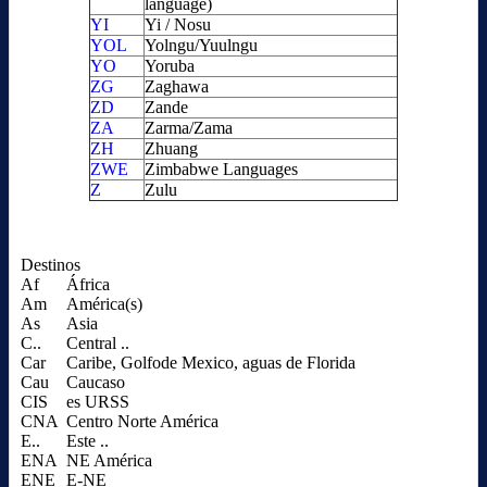
language)
YI
Yi / Nosu
YOL
Yolngu/Yuulngu
YO
Yoruba
ZG
Zaghawa
ZD
Zande
ZA
Zarma/Zama
ZH
Zhuang
ZWE
Zimbabwe Languages
Z
Zulu
Destinos
Af
África
Am
América(s)
As
Asia
C..
Central ..
Car
Caribe, Golfode Mexico, aguas de Florida
Cau
Caucaso
CIS
es URSS
CNA
Centro Norte América
E..
Este ..
ENA
NE América
ENE
E-NE