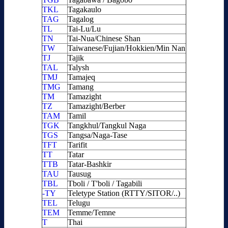
TKL
Tagakaulo
TAG
Tagalog
TL
Tai-Lu/Lu
TN
Tai-Nua/Chinese Shan
TW
Taiwanese/Fujian/Hokkien/Min Nan
TJ
Tajik
TAL
Talysh
TMJ
Tamajeq
TMG
Tamang
TM
Tamazight
TZ
Tamazight/Berber
TAM
Tamil
TGK
Tangkhul/Tangkul Naga
TGS
Tangsa/Naga-Tase
TFT
Tarifit
TT
Tatar
TTB
Tatar-Bashkir
TAU
Tausug
TBL
Tboli / T'boli / Tagabili
-TY
Teletype Station (RTTY/SITOR/..)
TEL
Telugu
TEM
Temme/Temne
T
Thai