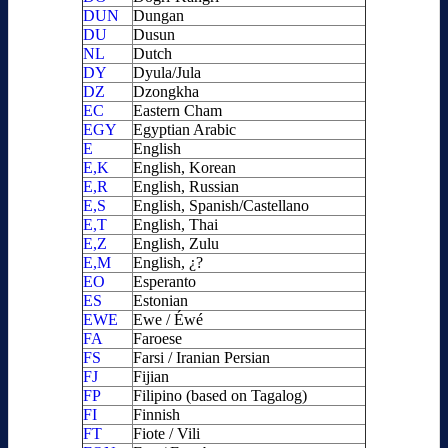
DUN
Dungan
DU
Dusun
NL
Dutch
DY
Dyula/Jula
DZ
Dzongkha
EC
Eastern Cham
EGY
Egyptian Arabic
E
English
E,K
English, Korean
E,R
English, Russian
E,S
English, Spanish/Castellano
E,T
English, Thai
E,Z
English, Zulu
E,M
English, ¿?
EO
Esperanto
ES
Estonian
EWE
Ewe / Éwé
FA
Faroese
FS
Farsi / Iranian Persian
FJ
Fijian
FP
Filipino (based on Tagalog)
FI
Finnish
FT
Fiote / Vili