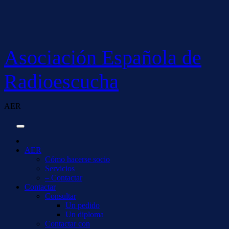
Saltar
al
contenido
Asociación Española de
Radioescucha
AER
AER
Cómo hacerse socio
Servicios
– Contactar
Contactar
Consultar
Un pedido
Un diploma
Contactar con