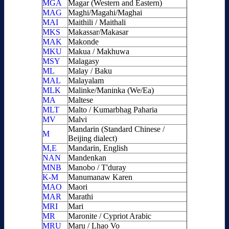
MGA
Magar (Western and Eastern)
MAG
Maghi/Magahi/Maghai
MAI
Maithili / Maithali
MKS
Makassar/Makasar
MAK
Makonde
MKU
Makua / Makhuwa
MSY
Malagasy
ML
Malay / Baku
MAL
Malayalam
MLK
Malinke/Maninka (We/Ea)
MA
Maltese
MLT
Malto / Kumarbhag Paharia
MV
Malvi
Mandarin (Standard Chinese /
M
Beijing dialect)
M,E
Mandarin, English
NAN
Mandenkan
MNB
Manobo / T'duray
K-M
Manumanaw Karen
MAO
Maori
MAR
Marathi
MRI
Mari
MR
Maronite / Cypriot Arabic
MRU
Maru / Lhao Vo