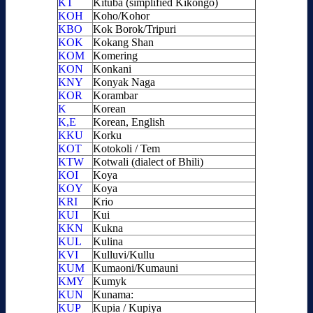
KT
Kituba (simplified Kikongo)
KOH
Koho/Kohor
KBO
Kok Borok/Tripuri
KOK
Kokang Shan
KOM
Komering
KON
Konkani
KNY
Konyak Naga
KOR
Korambar
K
Korean
K,E
Korean, English
KKU
Korku
KOT
Kotokoli / Tem
KTW
Kotwali (dialect of Bhili)
KOI
Koya
KOY
Koya
KRI
Krio
KUI
Kui
KKN
Kukna
KUL
Kulina
KVI
Kulluvi/Kullu
KUM
Kumaoni/Kumauni
KMY
Kumyk
KUN
Kunama:
KUP
Kupia / Kupiya