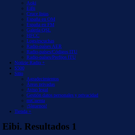
Aoki
EiBi
Cruce listas
España en OM
España en FM
Galería QSL
HFCC
Logs/escuchas
Radio-países AER
Radio-países/Códigos ITU
Radio-países/Prefijos ITU
Notizie Radio +
S500
Sitio
Agradecimientos
Áreas privadas
Aviso legal
Gestión datos personales y privacidad
miCuenta
¡Síguenos!
Tienda +
Eibi. Resultados 1