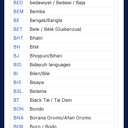
BED
bedawiyet / Bedawi / Beja
BEM
Bemba
BE
Bengali/Bangla
BET
Bete / Bété (Guiberoua)
BHT
Bhatri
BH
Bhili
BJ
Bhojpuri/Bihari
BID
Bidayuh languages
BI
Bilen/Bile
BIS
Bisaya
BSL
Bislama
BT
Black Tai / Tai Dam
BON
Bondo
BNA
Borana Oromo/Afan Oromo
BOR
Boro / Bodo