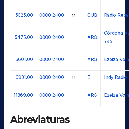
5025.00
0000
2400
irr
CUB
Radio Rebe
Córdoba Vo
5475.00
0000
2400
ARG
x45
5601.00
0000
2400
ARG
Ezeiza Vol
6931.00
0000
2400
irr
E
Indy Radio
11369.00
0000
2400
ARG
Ezeiza Vol
Abreviaturas