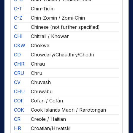
C-T
Chin-Tidim
C-Z
Chin-Zomin / Zomi-Chin
C
Chinese (not further specified)
CHI
Chitrali / Khowar
CKW
Chokwe
CD
Chowdary/Chaudhry/Chodri
CHR
Chrau
CRU
Chru
CV
Chuvash
CHU
Chuwabu
COF
Cofan / Cofán
COK
Cook Islands Maori / Rarotongan
CR
Creole / Haitian
HR
Croatian/Hrvatski