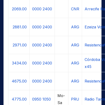
2069.00
0000
2400
CNR
Arrecife Ra
2881.00
0000
2400
ARG
Ezeiza Vol
2971.00
0000
2400
ARG
Resistenci
Córdoba Vo
3434.00
0000
2400
ARG
x45
4675.00
0000
2400
ARG
Resistenci
Mo-
4775.00
0950
1050
PRU
Radio Tar
Sa