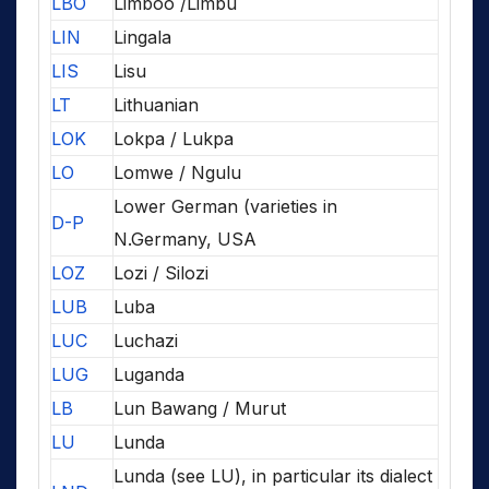
LBO
Limboo /Limbu
LIN
Lingala
LIS
Lisu
LT
Lithuanian
LOK
Lokpa / Lukpa
LO
Lomwe / Ngulu
Lower German (varieties in
D-P
N.Germany, USA
LOZ
Lozi / Silozi
LUB
Luba
LUC
Luchazi
LUG
Luganda
LB
Lun Bawang / Murut
LU
Lunda
Lunda (see LU), in particular its dialect