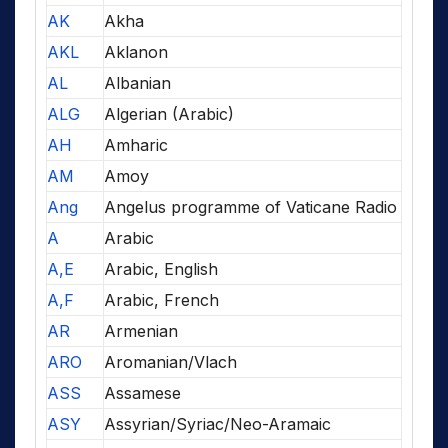
AK
Akha
AKL
Aklanon
AL
Albanian
ALG
Algerian (Arabic)
AH
Amharic
AM
Amoy
Ang
Angelus programme of Vaticane Radio
A
Arabic
A,E
Arabic, English
A,F
Arabic, French
AR
Armenian
ARO
Aromanian/Vlach
ASS
Assamese
ASY
Assyrian/Syriac/Neo-Aramaic