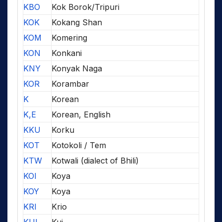
KBO
Kok Borok/Tripuri
KOK
Kokang Shan
KOM
Komering
KON
Konkani
KNY
Konyak Naga
KOR
Korambar
K
Korean
K,E
Korean, English
KKU
Korku
KOT
Kotokoli / Tem
KTW
Kotwali (dialect of Bhili)
KOI
Koya
KOY
Koya
KRI
Krio