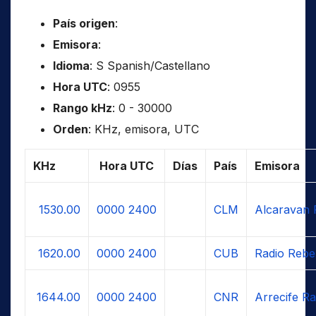
País origen
:
Emisora
:
Idioma
: S Spanish/Castellano
Hora UTC
: 0955
Rango kHz
: 0 - 30000
Orden
: KHz, emisora, UTC
KHz
Hora UTC
Días
País
Emisora
1530.00
0000
2400
CLM
Alcaravan 
1620.00
0000
2400
CUB
Radio Rebe
1644.00
0000
2400
CNR
Arrecife Ra