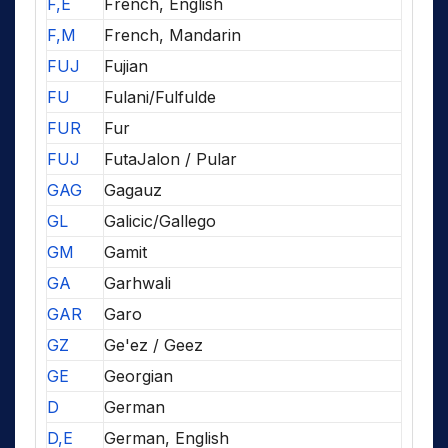
F,E
French, English
F,M
French, Mandarin
FUJ
Fujian
FU
Fulani/Fulfulde
FUR
Fur
FUJ
FutaJalon / Pular
GAG
Gagauz
GL
Galicic/Gallego
GM
Gamit
GA
Garhwali
GAR
Garo
GZ
Ge'ez / Geez
GE
Georgian
D
German
D,E
German, English