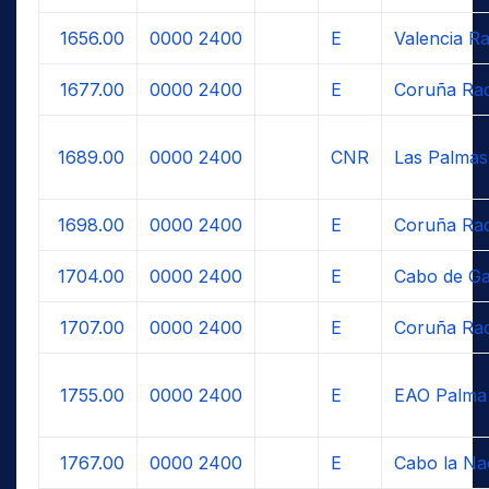
1656.00
0000
2400
E
Valencia Ra
1677.00
0000
2400
E
Coruña Rad
1689.00
0000
2400
CNR
Las Palmas
1698.00
0000
2400
E
Coruña Rad
1704.00
0000
2400
E
Cabo de Ga
1707.00
0000
2400
E
Coruña Rad
1755.00
0000
2400
E
EAO Palma
1767.00
0000
2400
E
Cabo la Na