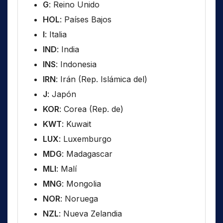
G
: Reino Unido
HOL
: Países Bajos
I
: Italia
IND
: India
INS
: Indonesia
IRN
: Irán (Rep. Islámica del)
J
: Japón
KOR
: Corea (Rep. de)
KWT
: Kuwait
LUX
: Luxemburgo
MDG
: Madagascar
MLI
: Malí
MNG
: Mongolia
NOR
: Noruega
NZL
: Nueva Zelandia