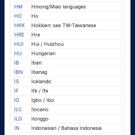
HM
Hmong/Miao languages
HO
Ho
HKK
Hokkien: see TW-Taiwanese
HRE
Hre
HUI
Hui / Huizhou
HU
Hungarian
IB
Iban
IBN
Ibanag
IS
Icelandic
IF
Ifè / Ife
IG
Igbo / Ibo
ILC
Ilocano
ILG
Ilonggo
IN
Indonesian / Bahasa Indonesia