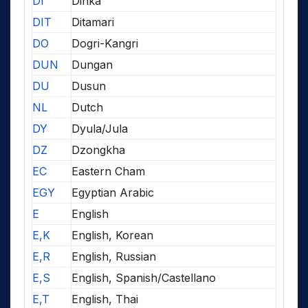
DI
Dinka
DIT
Ditamari
DO
Dogri-Kangri
DUN
Dungan
DU
Dusun
NL
Dutch
DY
Dyula/Jula
DZ
Dzongkha
EC
Eastern Cham
EGY
Egyptian Arabic
E
English
E,K
English, Korean
E,R
English, Russian
E,S
English, Spanish/Castellano
E,T
English, Thai