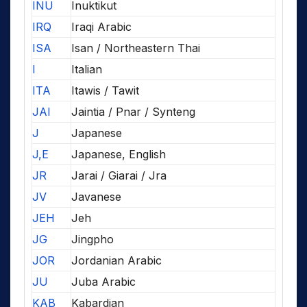
INU
Inuktikut
IRQ
Iraqi Arabic
ISA
Isan / Northeastern Thai
I
Italian
ITA
Itawis / Tawit
JAI
Jaintia / Pnar / Synteng
J
Japanese
J,E
Japanese, English
JR
Jarai / Giarai / Jra
JV
Javanese
JEH
Jeh
JG
Jingpho
JOR
Jordanian Arabic
JU
Juba Arabic
KAB
Kabardian