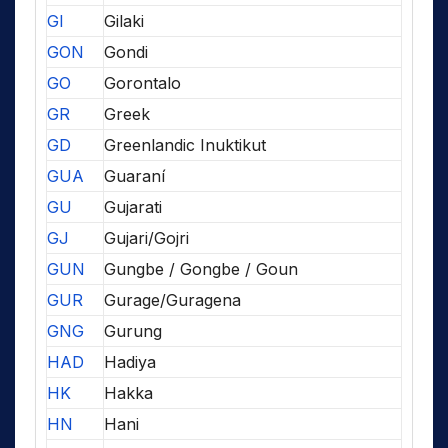
GI
Gilaki
GON
Gondi
GO
Gorontalo
GR
Greek
GD
Greenlandic Inuktikut
GUA
Guaraní
GU
Gujarati
GJ
Gujari/Gojri
GUN
Gungbe / Gongbe / Goun
GUR
Gurage/Guragena
GNG
Gurung
HAD
Hadiya
HK
Hakka
HN
Hani