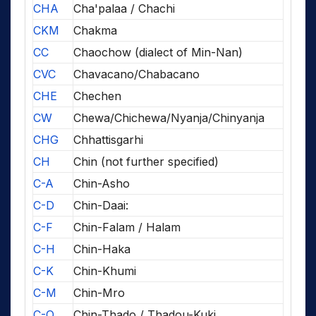
CHA
Cha'palaa / Chachi
CKM
Chakma
CC
Chaochow (dialect of Min-Nan)
CVC
Chavacano/Chabacano
CHE
Chechen
CW
Chewa/Chichewa/Nyanja/Chinyanja
CHG
Chhattisgarhi
CH
Chin (not further specified)
C-A
Chin-Asho
C-D
Chin-Daai:
C-F
Chin-Falam / Halam
C-H
Chin-Haka
C-K
Chin-Khumi
C-M
Chin-Mro
C-O
Chin-Thado / Thadou-Kuki