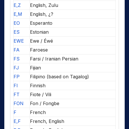
E,Z
English, Zulu
E,M
English, ¿?
EO
Esperanto
ES
Estonian
EWE
Ewe / Éwé
FA
Faroese
FS
Farsi / Iranian Persian
FJ
Fijian
FP
Filipino (based on Tagalog)
FI
Finnish
FT
Fiote / Vili
FON
Fon / Fongbe
F
French
E,F
French, English