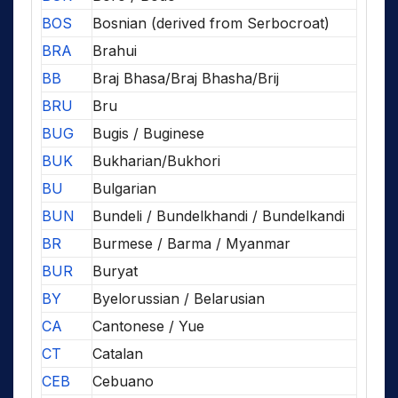
BOS
Bosnian (derived from Serbocroat)
BRA
Brahui
BB
Braj Bhasa/Braj Bhasha/Brij
BRU
Bru
BUG
Bugis / Buginese
BUK
Bukharian/Bukhori
BU
Bulgarian
BUN
Bundeli / Bundelkhandi / Bundelkandi
BR
Burmese / Barma / Myanmar
BUR
Buryat
BY
Byelorussian / Belarusian
CA
Cantonese / Yue
CT
Catalan
CEB
Cebuano