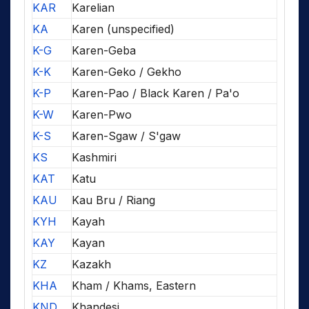
KAR
Karelian
KA
Karen (unspecified)
K-G
Karen-Geba
K-K
Karen-Geko / Gekho
K-P
Karen-Pao / Black Karen / Pa'o
K-W
Karen-Pwo
K-S
Karen-Sgaw / S'gaw
KS
Kashmiri
KAT
Katu
KAU
Kau Bru / Riang
KYH
Kayah
KAY
Kayan
KZ
Kazakh
KHA
Kham / Khams, Eastern
KND
Khandesi