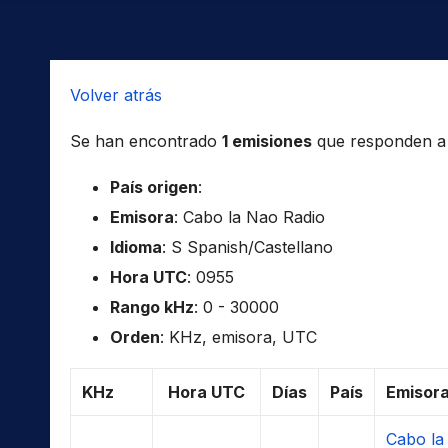
Volver atrás
Se han encontrado
1 emisiones
que responden a l
País origen
:
Emisora
: Cabo la Nao Radio
Idioma
: S Spanish/Castellano
Hora UTC
: 0955
Rango kHz
: 0 - 30000
Orden
: KHz, emisora, UTC
KHz
Hora UTC
Días
País
Emisor
Cabo la