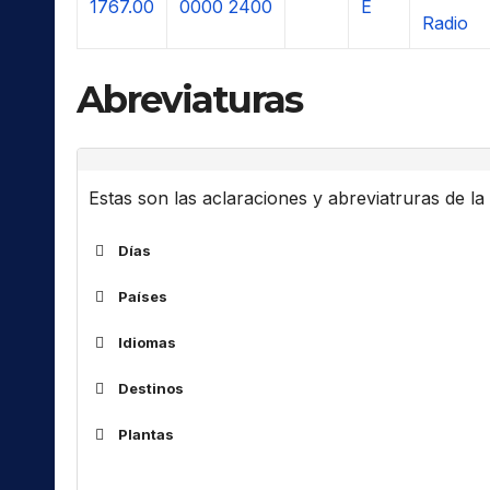
1767.00
0000
2400
E
Radio
Abreviaturas
Estas son las aclaraciones y abreviatruras de la l
Días
Países
ALG
Idiomas
ARM
Destinos
ARS
Af
África
AUS
Plantas
Am
América(s)
Código
Idioma
BOT