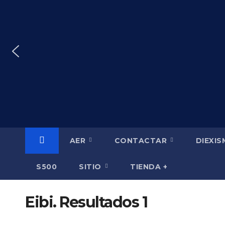
Saltar
al
contenido
AER
CONTACTAR
DIEXI
S500
SITIO
TIENDA +
Eibi. Resultados 1