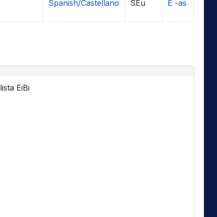
Spanish/Castellano
SEu
E -as
ista EiBi