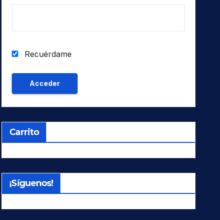
Recuérdame
Carrito
¡Síguenos!