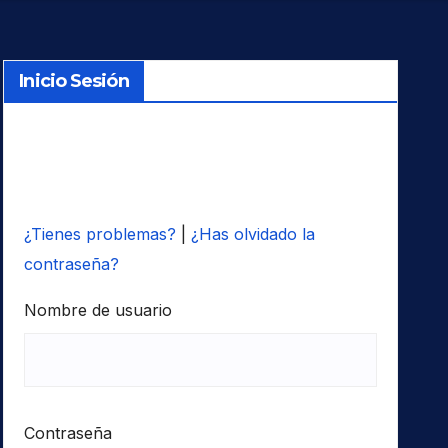
Inicio Sesión
¿Tienes problemas?
|
¿Has olvidado la
contraseña?
Nombre de usuario
Contraseña