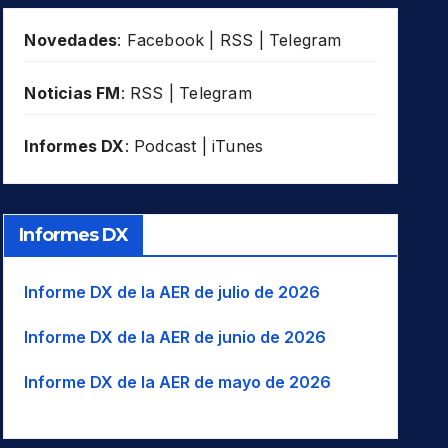
Novedades
:
Facebook
|
RSS
|
Telegram
Noticias FM
:
RSS
|
Telegram
Informes DX
:
Podcast
|
iTunes
Informes DX
Informe DX de la AER de julio de 2026
Informe DX de la AER de junio de 2026
Informe DX de la AER de mayo de 2026