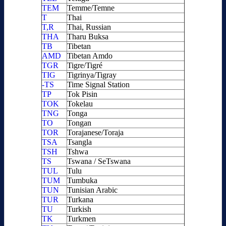
TEM
Temme/Temne
T
Thai
T,R
Thai, Russian
THA
Tharu Buksa
TB
Tibetan
AMD
Tibetan Amdo
TGR
Tigre/Tigré
TIG
Tigrinya/Tigray
-TS
Time Signal Station
TP
Tok Pisin
TOK
Tokelau
TNG
Tonga
TO
Tongan
TOR
Torajanese/Toraja
TSA
Tsangla
TSH
Tshwa
TS
Tswana / SeTswana
TUL
Tulu
TUM
Tumbuka
TUN
Tunisian Arabic
TUR
Turkana
TU
Turkish
TK
Turkmen