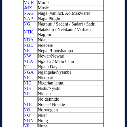
MUR
Murut
-MX
Music
NAG
Naga (var.incl. Ao,Makware)
NAP
Naga Pidgin
NG
Nagpuri / Sadani / Sadari / Sadri
Natakani / Netakani / Varhadi-
NTK
Nagpuri
NDA
Ndau
NDE
Ndebele
NE
Nepali/Lhotshampa
NW
Newar/Newari
NLA
Nga La / Matu Chin
NJ
Ngaju Dayak
NGA
Ngangela/Nyemba
NIC
Nicobari
NIG
Nigerian lamg.
NIS
Nishi/Nyishi
NIU
Niuean
No definido
NOC
Nocte / Nockte
NO
Norwegian
NU
Nuer
NUN
Nung
NP
Nupe