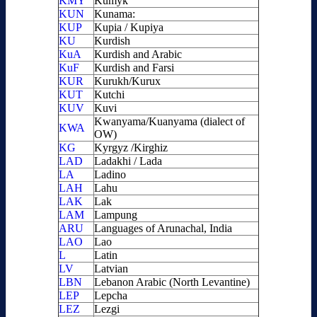
KMY
Kumyk
KUN
Kunama:
KUP
Kupia / Kupiya
KU
Kurdish
KuA
Kurdish and Arabic
KuF
Kurdish and Farsi
KUR
Kurukh/Kurux
KUT
Kutchi
KUV
Kuvi
Kwanyama/Kuanyama (dialect of
KWA
OW)
KG
Kyrgyz /Kirghiz
LAD
Ladakhi / Lada
LA
Ladino
LAH
Lahu
LAK
Lak
LAM
Lampung
ARU
Languages of Arunachal, India
LAO
Lao
L
Latin
LV
Latvian
LBN
Lebanon Arabic (North Levantine)
LEP
Lepcha
LEZ
Lezgi