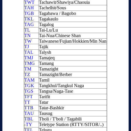
TWT
Tachawit/Shawiya/Chaouia
TAH
Tachelhit/Sous
TGB
Tagabawa / Bagobo
TKL
Tagakaulo
TAG
Tagalog
TL
Tai-Lu/Lu
TN
Tai-Nua/Chinese Shan
TW
Taiwanese/Fujian/Hokkien/Min Nan
TJ
Tajik
TAL
Talysh
TMJ
Tamajeq
TMG
Tamang
TM
Tamazight
TZ
Tamazight/Berber
TAM
Tamil
TGK
Tangkhul/Tangkul Naga
TGS
Tangsa/Naga-Tase
TFT
Tarifit
TT
Tatar
TTB
Tatar-Bashkir
TAU
Tausug
TBL
Tboli / T'boli / Tagabili
-TY
Teletype Station (RTTY/SITOR/..)
TEL
Telugu