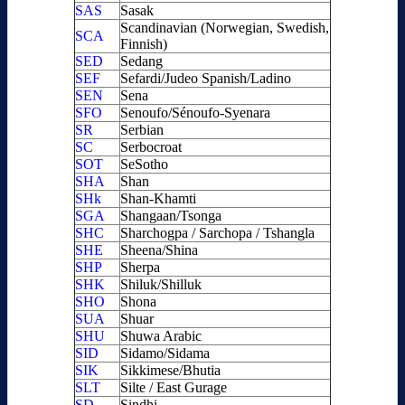
SAS
Sasak
Scandinavian (Norwegian, Swedish,
SCA
Finnish)
SED
Sedang
SEF
Sefardi/Judeo Spanish/Ladino
SEN
Sena
SFO
Senoufo/Sénoufo-Syenara
SR
Serbian
SC
Serbocroat
SOT
SeSotho
SHA
Shan
SHk
Shan-Khamti
SGA
Shangaan/Tsonga
SHC
Sharchogpa / Sarchopa / Tshangla
SHE
Sheena/Shina
SHP
Sherpa
SHK
Shiluk/Shilluk
SHO
Shona
SUA
Shuar
SHU
Shuwa Arabic
SID
Sidamo/Sidama
SIK
Sikkimese/Bhutia
SLT
Silte / East Gurage
SD
Sindhi