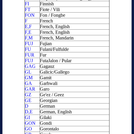
FI
Finnish
FT
Fiote / Vili
FON
Fon / Fongbe
F
French
E,F
French, English
F,E
French, English
F,M
French, Mandarin
FUJ
Fujian
FU
Fulani/Fulfulde
FUR
Fur
FUJ
FutaJalon / Pular
GAG
Gagauz
GL
Galicic/Gallego
GM
Gamit
GA
Garhwali
GAR
Garo
GZ
Ge'ez / Geez
GE
Georgian
D
German
D,E
German, English
GI
Gilaki
GON
Gondi
GO
Gorontalo