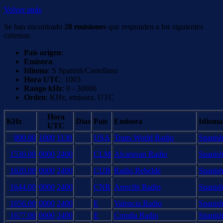
Volver atrás
Se han encontrado
28 emisiones
que responden a los siguientes
criterios:
País origen
:
Emisora
:
Idioma
: S Spanish/Castellano
Hora UTC
: 1003
Rango kHz
: 0 - 30000
Orden
: KHz, emisora, UTC
Hora
KHz
Días
País
Emisora
Idioma
UTC
800.00
1000
1130
USA
Trans World Radio
Spanish
1530.00
0000
2400
CLM
Alcaravan Radio
Spanish
1620.00
0000
2400
CUB
Radio Rebelde
Spanish
1644.00
0000
2400
CNR
Arrecife Radio
Spanish
1656.00
0000
2400
E
Valencia Radio
Spanish
1677.00
0000
2400
E
Coruña Radio
Spanish