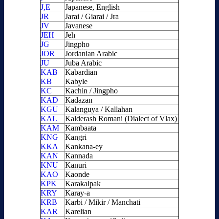
J,E
Japanese, English
JR
Jarai / Giarai / Jra
JV
Javanese
JEH
Jeh
JG
Jingpho
JOR
Jordanian Arabic
JU
Juba Arabic
KAB
Kabardian
KB
Kabyle
KC
Kachin / Jingpho
KAD
Kadazan
KGU
Kalanguya / Kallahan
KAL
Kalderash Romani (Dialect of Vlax)
KAM
Kambaata
KNG
Kangri
KKA
Kankana-ey
KAN
Kannada
KNU
Kanuri
KAO
Kaonde
KPK
Karakalpak
KRY
Karay-a
KRB
Karbi / Mikir / Manchati
KAR
Karelian