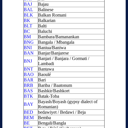
BAJ
Bajau
BAL
Balinese
BLK
Balkan Romani
BK
Balkarian
BLT
Balti
BC
Baluchi
BM
Bambara/Bamanankan
BNG
Bangala / Mbangala
BNI
Baniua/Baniwa
BAN
Banjar/Banjarese
Banjari / Banjara / Gormati /
BNJ
Lambadi
BNT
Bantawa
BAO
Baoulé
BAR
Bari
BRB
Bariba / Baatonum
BAS
Bashkir/Bashkort
BTK
Batak-Toba
Bayash/Boyash (gypsy dialect of
BAY
Romanian)
BED
bedawiyet / Bedawi / Beja
BEM
Bemba
BE
Bengali/Bangla