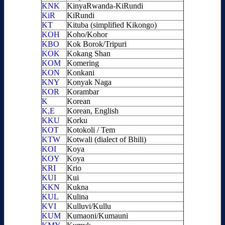
KNK
KinyaRwanda-KiRundi
KiR
KiRundi
KT
Kituba (simplified Kikongo)
KOH
Koho/Kohor
KBO
Kok Borok/Tripuri
KOK
Kokang Shan
KOM
Komering
KON
Konkani
KNY
Konyak Naga
KOR
Korambar
K
Korean
K,E
Korean, English
KKU
Korku
KOT
Kotokoli / Tem
KTW
Kotwali (dialect of Bhili)
KOI
Koya
KOY
Koya
KRI
Krio
KUI
Kui
KKN
Kukna
KUL
Kulina
KVI
Kulluvi/Kullu
KUM
Kumaoni/Kumauni