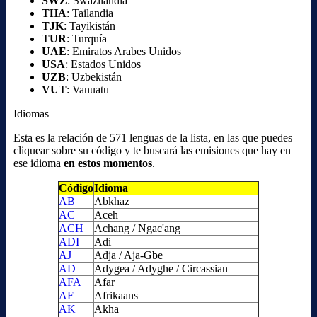
SWZ
: Swazilandia
THA
: Tailandia
TJK
: Tayikistán
TUR
: Turquía
UAE
: Emiratos Arabes Unidos
USA
: Estados Unidos
UZB
: Uzbekistán
VUT
: Vanuatu
Idiomas
Esta es la relación de 571 lenguas de la lista, en las que puedes
cliquear sobre su código y te buscará las emisiones que hay en
ese idioma
en estos momentos
.
Código
Idioma
AB
Abkhaz
AC
Aceh
ACH
Achang / Ngac'ang
ADI
Adi
AJ
Adja / Aja-Gbe
AD
Adygea / Adyghe / Circassian
AFA
Afar
AF
Afrikaans
AK
Akha