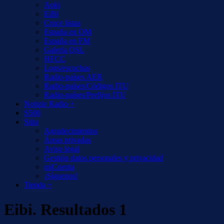
Aoki
EiBi
Cruce listas
España en OM
España en FM
Galería QSL
HFCC
Logs/escuchas
Radio-países AER
Radio-países/Códigos ITU
Radio-países/Prefijos ITU
Notizie Radio +
S500
Sitio
Agradecimientos
Áreas privadas
Aviso legal
Gestión datos personales y privacidad
miCuenta
¡Síguenos!
Tienda +
Eibi. Resultados 1