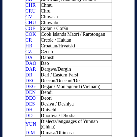
CHR
Chrau
CRU
Chru
CV
Chuvash
CHU
Chuwabu
COF
Cofan / Cofán
COK
Cook Islands Maori / Rarotongan
CR
Creole / Haitian
HR
Croatian/Hrvatski
CZ
Czech
DA
Danish
DAO
Dao
DAR
Dargwa/Dargin
DR
Dari / Eastern Farsi
DEC
Deccan/Deccani/Desi
DEG
Degar / Montagnard (Vietnam)
DEN
Dendi
DEO
Deori
DES
Desiya / Deshiya
DH
Dhivehi
DD
Dhodiya / Dhodia
Dialects/languages of Yunnan
YUN
(China)
DIM
Dimasa/Dhimasa