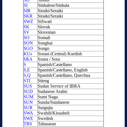
SI
Sinhalese/Sinhala
SIR
Siraiki/Seraiki
SKR
Siraiki/Seraiki
SWZ
SiSwati
SK
Slovak
SV
Slovenian
SO
Somali
SON
Songhai
SGO
Songo
KUs
Sorani (Central) Kurdish
SRA
Soura / Sora
S
Spanish/Castellano
S,E
Spanish/Castellano, English
S,Q
Spanish/Castellano, Quechua
STI
Stieng
SUS
Sudan Service of IBRA
SUD
Sudanese Arabic
SUM
Sumi Naga
SUN
Sunda/Sundanese
SUR
Surgujia
SWA
Swahili/Kisuaheli
SWE
Swedish
TBS
Tabasaran