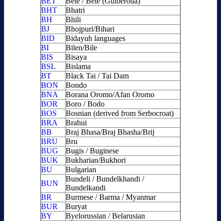
BET
Bete / Bété (Guiberoua)
BHT
Bhatri
BH
Bhili
BJ
Bhojpuri/Bihari
BID
Bidayuh languages
BI
Bilen/Bile
BIS
Bisaya
BSL
Bislama
BT
Black Tai / Tai Dam
BON
Bondo
BNA
Borana Oromo/Afan Oromo
BOR
Boro / Bodo
BOS
Bosnian (derived from Serbocroat)
BRA
Brahui
BB
Braj Bhasa/Braj Bhasha/Brij
BRU
Bru
BUG
Bugis / Buginese
BUK
Bukharian/Bukhori
BU
Bulgarian
Bundeli / Bundelkhandi /
BUN
Bundelkandi
BR
Burmese / Barma / Myanmar
BUR
Buryat
BY
Byelorussian / Belarusian