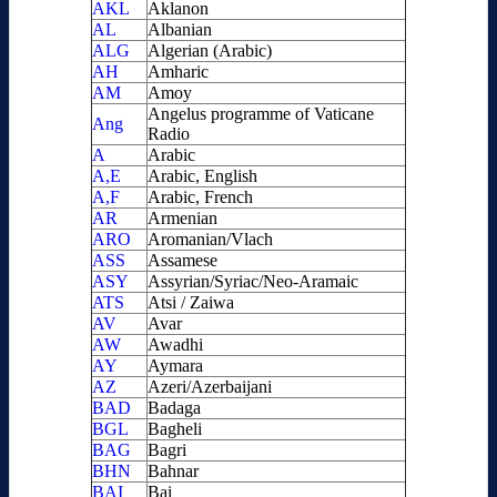
AKL
Aklanon
AL
Albanian
ALG
Algerian (Arabic)
AH
Amharic
AM
Amoy
Angelus programme of Vaticane
Ang
Radio
A
Arabic
A,E
Arabic, English
A,F
Arabic, French
AR
Armenian
ARO
Aromanian/Vlach
ASS
Assamese
ASY
Assyrian/Syriac/Neo-Aramaic
ATS
Atsi / Zaiwa
AV
Avar
AW
Awadhi
AY
Aymara
AZ
Azeri/Azerbaijani
BAD
Badaga
BGL
Bagheli
BAG
Bagri
BHN
Bahnar
BAI
Bai