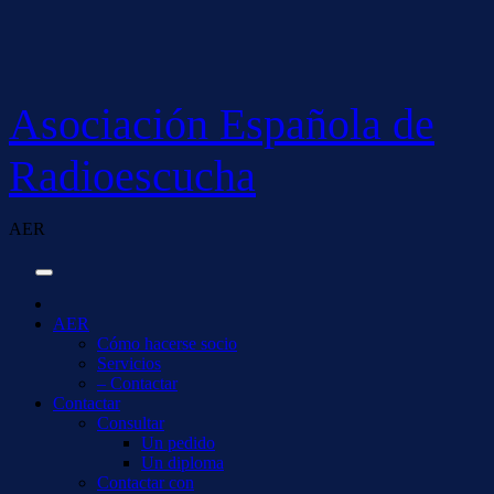
Saltar
al
contenido
Asociación Española de
Radioescucha
AER
AER
Cómo hacerse socio
Servicios
– Contactar
Contactar
Consultar
Un pedido
Un diploma
Contactar con