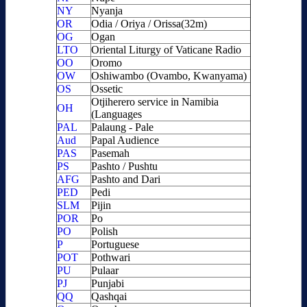
NY
Nyanja
OR
Odia / Oriya / Orissa(32m)
OG
Ogan
LTO
Oriental Liturgy of Vaticane Radio
OO
Oromo
OW
Oshiwambo (Ovambo, Kwanyama)
OS
Ossetic
Otjiherero service in Namibia
OH
(Languages
PAL
Palaung - Pale
Aud
Papal Audience
PAS
Pasemah
PS
Pashto / Pushtu
AFG
Pashto and Dari
PED
Pedi
SLM
Pijin
POR
Po
PO
Polish
P
Portuguese
POT
Pothwari
PU
Pulaar
PJ
Punjabi
QQ
Qashqai