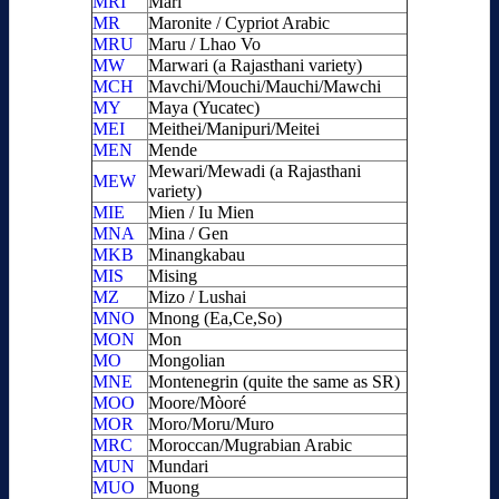
MRI
Mari
MR
Maronite / Cypriot Arabic
MRU
Maru / Lhao Vo
MW
Marwari (a Rajasthani variety)
MCH
Mavchi/Mouchi/Mauchi/Mawchi
MY
Maya (Yucatec)
MEI
Meithei/Manipuri/Meitei
MEN
Mende
Mewari/Mewadi (a Rajasthani
MEW
variety)
MIE
Mien / Iu Mien
MNA
Mina / Gen
MKB
Minangkabau
MIS
Mising
MZ
Mizo / Lushai
MNO
Mnong (Ea,Ce,So)
MON
Mon
MO
Mongolian
MNE
Montenegrin (quite the same as SR)
MOO
Moore/Mòoré
MOR
Moro/Moru/Muro
MRC
Moroccan/Mugrabian Arabic
MUN
Mundari
MUO
Muong