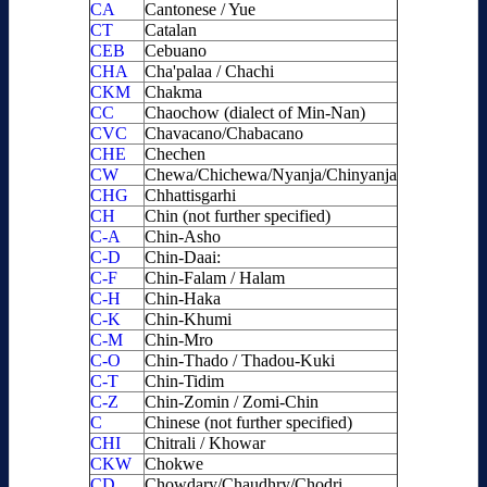
CA
Cantonese / Yue
CT
Catalan
CEB
Cebuano
CHA
Cha'palaa / Chachi
CKM
Chakma
CC
Chaochow (dialect of Min-Nan)
CVC
Chavacano/Chabacano
CHE
Chechen
CW
Chewa/Chichewa/Nyanja/Chinyanja
CHG
Chhattisgarhi
CH
Chin (not further specified)
C-A
Chin-Asho
C-D
Chin-Daai:
C-F
Chin-Falam / Halam
C-H
Chin-Haka
C-K
Chin-Khumi
C-M
Chin-Mro
C-O
Chin-Thado / Thadou-Kuki
C-T
Chin-Tidim
C-Z
Chin-Zomin / Zomi-Chin
C
Chinese (not further specified)
CHI
Chitrali / Khowar
CKW
Chokwe
CD
Chowdary/Chaudhry/Chodri