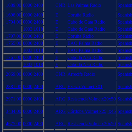
1689.00
0000
2400
CNR
Las Palmas Radio
Spanish
1698.00
0000
2400
E
Coruña Radio
Spanish
1704.00
0000
2400
E
Cabo de Gata Radio
Spanish
1003
1018
E
Cabo de Gata Radio
Spanish
1707.00
0000
2400
E
Coruña Radio
Spanish
1755.00
0000
2400
E
EAO Palma Radio
Spanish
1003
1018
E
EAO Palma Radio
Spanish
1767.00
0000
2400
E
Cabo la Nao Radio
Spanish
1003
1018
E
Cabo la Nao Radio
Spanish
2069.00
0000
2400
CNR
Arrecife Radio
Spanish
2881.00
0000
2400
ARG
Ezeiza Volmet x01
Spanish
2971.00
0000
2400
ARG
ResistenciaVolmetx20x50
Spanish
3434.00
0000
2400
ARG
Córdoba Volmet x25, x45
Spanish
4675.00
0000
2400
ARG
ResistenciaVolmetx20x50
Spanish