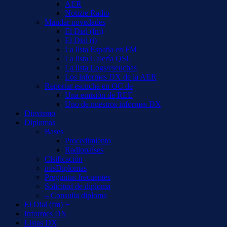
AER
Notizie Radio
Mandar novedades
El Dial (fm)
El Dial (i)
La lista España en FM
La lista Galería QSL
La lista Logs/escuchas
Los informes DX de la AER
Reportar escucha en OC de
Una emisión de REE
Uno de nuestros informes DX
Diexismo
Diplomas
Bases
Procedimiento
Radiopaíses
Clsificación
misDiplomas
Preguntas frecuentes
Solicitud de diploma
– Consulta diploma
El Dial (fm) +
Informes DX
Listas DX