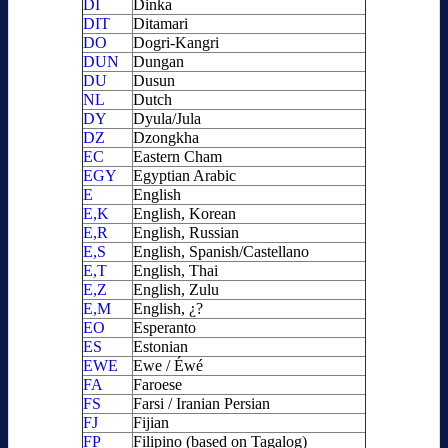
DI
Dinka
DIT
Ditamari
DO
Dogri-Kangri
DUN
Dungan
DU
Dusun
NL
Dutch
DY
Dyula/Jula
DZ
Dzongkha
EC
Eastern Cham
EGY
Egyptian Arabic
E
English
E,K
English, Korean
E,R
English, Russian
E,S
English, Spanish/Castellano
E,T
English, Thai
E,Z
English, Zulu
E,M
English, ¿?
EO
Esperanto
ES
Estonian
EWE
Ewe / Éwé
FA
Faroese
FS
Farsi / Iranian Persian
FJ
Fijian
FP
Filipino (based on Tagalog)