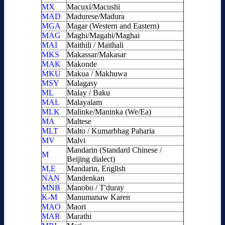
MX
Macuxi/Macushi
MAD
Madurese/Madura
MGA
Magar (Western and Eastern)
MAG
Maghi/Magahi/Maghai
MAI
Maithili / Maithali
MKS
Makassar/Makasar
MAK
Makonde
MKU
Makua / Makhuwa
MSY
Malagasy
ML
Malay / Baku
MAL
Malayalam
MLK
Malinke/Maninka (We/Ea)
MA
Maltese
MLT
Malto / Kumarbhag Paharia
MV
Malvi
Mandarin (Standard Chinese /
M
Beijing dialect)
M,E
Mandarin, English
NAN
Mandenkan
MNB
Manobo / T'duray
K-M
Manumanaw Karen
MAO
Maori
MAR
Marathi