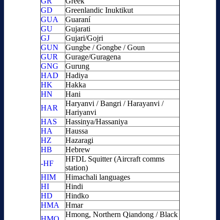
GR
Greek
GD
Greenlandic Inuktikut
GUA
Guaraní
GU
Gujarati
GJ
Gujari/Gojri
GUN
Gungbe / Gongbe / Goun
GUR
Gurage/Guragena
GNG
Gurung
HAD
Hadiya
HK
Hakka
HN
Hani
Haryanvi / Bangri / Harayanvi /
HAR
Hariyanvi
HAS
Hassinya/Hassaniya
HA
Haussa
HZ
Hazaragi
HB
Hebrew
HFDL Squitter (Aircraft comms
-HF
station)
HIM
Himachali languages
HI
Hindi
HD
Hindko
HMA
Hmar
Hmong, Northern Qiandong / Black
HMQ