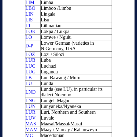
LIM
Limba
LBO
Limboo /Limbu
LIN
Lingala
LIS
Lisu
LT
Lithuanian
LOK
Lokpa / Lukpa
LO
Lomwe / Ngulu
Lower German (varieties in
D-P
N.Germany, USA
LOZ
Lozi / Silozi
LUB
Luba
LUC
Luchazi
LUG
Luganda
LB
Lun Bawang / Murut
LU
Lunda
Lunda (see LU), in particular its
LND
dialect Ndembo
LNG
Lungeli Magar
LUN
Lunyaneka/Nyaneka
LUR
Luri, Northern and Southern
LUV
Luvale
MAS
Maasai/Massai/Masai
MAM
Maay / Mamay / Rahanweyn
MC
Macedonian