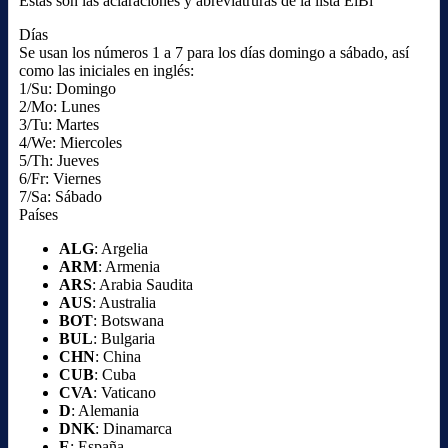
Estas son las aclaraciones y abreviatruras de la lista EiBi
Días
Se usan los números 1 a 7 para los días domingo a sábado, así
como las iniciales en inglés:
1/Su: Domingo
2/Mo: Lunes
3/Tu: Martes
4/We: Miercoles
5/Th: Jueves
6/Fr: Viernes
7/Sa: Sábado
Países
ALG
: Argelia
ARM
: Armenia
ARS
: Arabia Saudita
AUS
: Australia
BOT
: Botswana
BUL
: Bulgaria
CHN
: China
CUB
: Cuba
CVA
: Vaticano
D
: Alemania
DNK
: Dinamarca
E
: España