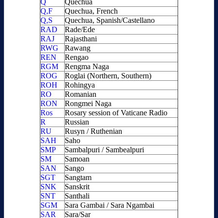
Q
Quechua
Q,F
Quechua, French
Q,S
Quechua, Spanish/Castellano
RAD
Rade/Ede
RAJ
Rajasthani
RWG
Rawang
REN
Rengao
RGM
Rengma Naga
ROG
Roglai (Northern, Southern)
ROH
Rohingya
RO
Romanian
RON
Rongmei Naga
Ros
Rosary session of Vaticane Radio
R
Russian
RU
Rusyn / Ruthenian
SAH
Saho
SMP
Sambalpuri / Sambealpuri
SM
Samoan
SAN
Sango
SGT
Sangtam
SNK
Sanskrit
SNT
Santhali
SGM
Sara Gambai / Sara Ngambai
SAR
Sara/Sar