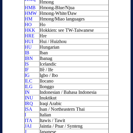
Hmong
HMB
Hmong-Blue/Njua
HMW
Hmong-White/Daw
HM
Hmong/Miao languages
HO
Ho
HKK
Hokkien: see TW-Taiwanese
HRE
Hre
HUI
Hui / Huizhou
HU
Hungarian
IB
Iban
IBN
Ibanag
IS
Icelandic
IF
Ifè / Ife
IG
Igbo / Ibo
ILC
Ilocano
ILG
Ilonggo
IN
Indonesian / Bahasa Indonesia
INU
Inuktikut
IRQ
Iraqi Arabic
ISA
Isan / Northeastern Thai
I
Italian
ITA
Itawis / Tawit
JAI
Jaintia / Pnar / Synteng
J
Japanese