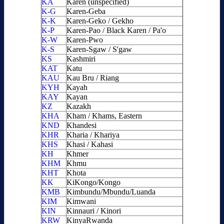
KA
Karen (unspecified)
K-G
Karen-Geba
K-K
Karen-Geko / Gekho
K-P
Karen-Pao / Black Karen / Pa'o
K-W
Karen-Pwo
K-S
Karen-Sgaw / S'gaw
KS
Kashmiri
KAT
Katu
KAU
Kau Bru / Riang
KYH
Kayah
KAY
Kayan
KZ
Kazakh
KHA
Kham / Khams, Eastern
KND
Khandesi
KHR
Kharia / Khariya
KHS
Khasi / Kahasi
KH
Khmer
KHM
Khmu
KHT
Khota
KK
KiKongo/Kongo
KMB
Kimbundu/Mbundu/Luanda
KIM
Kimwani
KIN
Kinnauri / Kinori
KRW
KinyaRwanda