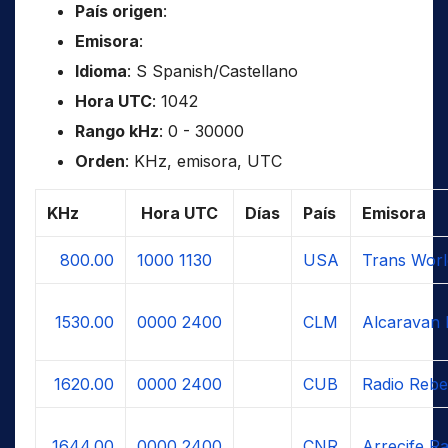
País origen
:
Emisora
:
Idioma
: S Spanish/Castellano
Hora UTC
: 1042
Rango kHz
: 0 - 30000
Orden
: KHz, emisora, UTC
KHz
Hora UTC
Días
País
Emisora
800.00
1000
1130
USA
Trans Worl
1530.00
0000
2400
CLM
Alcaravan 
1620.00
0000
2400
CUB
Radio Rebe
1644.00
0000
2400
CNR
Arrecife Ra