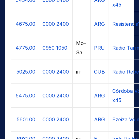
x45
4675.00
0000
2400
ARG
Resistenci
Mo-
4775.00
0950
1050
PRU
Radio Tar
Sa
5025.00
0000
2400
irr
CUB
Radio Rebe
Córdoba Vo
5475.00
0000
2400
ARG
x45
5601.00
0000
2400
ARG
Ezeiza Vol
6931.00
0000
2400
irr
E
Indy Radio