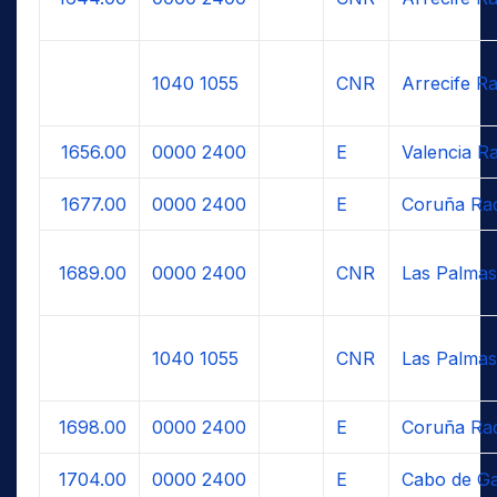
1040
1055
CNR
Arrecife Ra
1656.00
0000
2400
E
Valencia R
1677.00
0000
2400
E
Coruña Ra
1689.00
0000
2400
CNR
Las Palmas
1040
1055
CNR
Las Palmas
1698.00
0000
2400
E
Coruña Ra
1704.00
0000
2400
E
Cabo de Ga