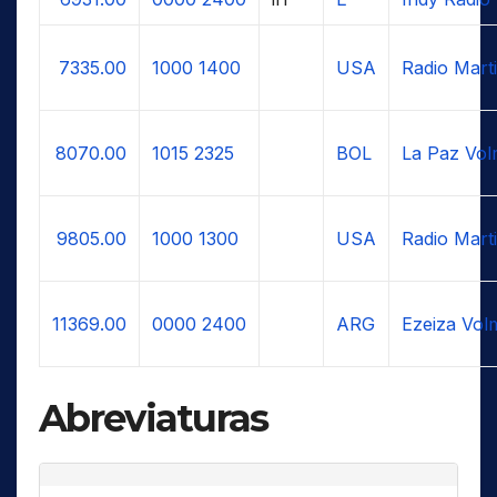
7335.00
1000
1400
USA
Radio Marti
8070.00
1015
2325
BOL
La Paz Vol
9805.00
1000
1300
USA
Radio Marti
11369.00
0000
2400
ARG
Ezeiza Vol
Abreviaturas