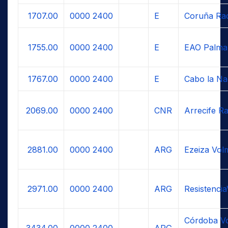
1707.00
0000
2400
E
Coruña Ra
1755.00
0000
2400
E
EAO Palma
1767.00
0000
2400
E
Cabo la Na
2069.00
0000
2400
CNR
Arrecife Ra
2881.00
0000
2400
ARG
Ezeiza Vol
2971.00
0000
2400
ARG
Resistenci
Córdoba Vo
3434.00
0000
2400
ARG