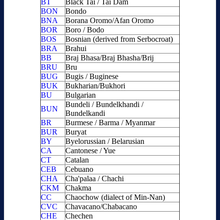
BT
Black Tai / Tai Dam
BON
Bondo
BNA
Borana Oromo/Afan Oromo
BOR
Boro / Bodo
BOS
Bosnian (derived from Serbocroat)
BRA
Brahui
BB
Braj Bhasa/Braj Bhasha/Brij
BRU
Bru
BUG
Bugis / Buginese
BUK
Bukharian/Bukhori
BU
Bulgarian
Bundeli / Bundelkhandi /
BUN
Bundelkandi
BR
Burmese / Barma / Myanmar
BUR
Buryat
BY
Byelorussian / Belarusian
CA
Cantonese / Yue
CT
Catalan
CEB
Cebuano
CHA
Cha'palaa / Chachi
CKM
Chakma
CC
Chaochow (dialect of Min-Nan)
CVC
Chavacano/Chabacano
CHE
Chechen