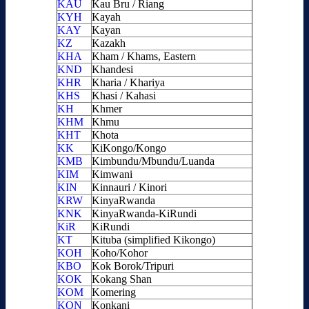
KAU
Kau Bru / Riang
KYH
Kayah
KAY
Kayan
KZ
Kazakh
KHA
Kham / Khams, Eastern
KND
Khandesi
KHR
Kharia / Khariya
KHS
Khasi / Kahasi
KH
Khmer
KHM
Khmu
KHT
Khota
KK
KiKongo/Kongo
KMB
Kimbundu/Mbundu/Luanda
KIM
Kimwani
KIN
Kinnauri / Kinori
KRW
KinyaRwanda
KNK
KinyaRwanda-KiRundi
KiR
KiRundi
KT
Kituba (simplified Kikongo)
KOH
Koho/Kohor
KBO
Kok Borok/Tripuri
KOK
Kokang Shan
KOM
Komering
KON
Konkani