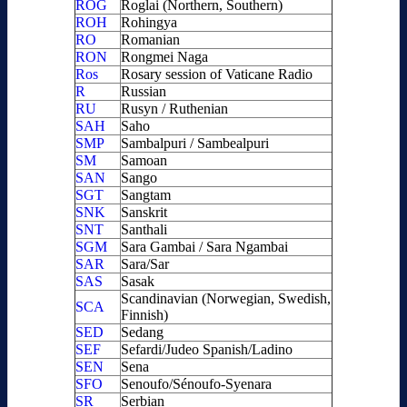
ROG
Roglai (Northern, Southern)
ROH
Rohingya
RO
Romanian
RON
Rongmei Naga
Ros
Rosary session of Vaticane Radio
R
Russian
RU
Rusyn / Ruthenian
SAH
Saho
SMP
Sambalpuri / Sambealpuri
SM
Samoan
SAN
Sango
SGT
Sangtam
SNK
Sanskrit
SNT
Santhali
SGM
Sara Gambai / Sara Ngambai
SAR
Sara/Sar
SAS
Sasak
Scandinavian (Norwegian, Swedish,
SCA
Finnish)
SED
Sedang
SEF
Sefardi/Judeo Spanish/Ladino
SEN
Sena
SFO
Senoufo/Sénoufo-Syenara
SR
Serbian