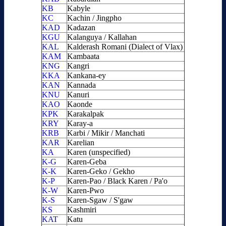
KB
Kabyle
KC
Kachin / Jingpho
KAD
Kadazan
KGU
Kalanguya / Kallahan
KAL
Kalderash Romani (Dialect of Vlax)
KAM
Kambaata
KNG
Kangri
KKA
Kankana-ey
KAN
Kannada
KNU
Kanuri
KAO
Kaonde
KPK
Karakalpak
KRY
Karay-a
KRB
Karbi / Mikir / Manchati
KAR
Karelian
KA
Karen (unspecified)
K-G
Karen-Geba
K-K
Karen-Geko / Gekho
K-P
Karen-Pao / Black Karen / Pa'o
K-W
Karen-Pwo
K-S
Karen-Sgaw / S'gaw
KS
Kashmiri
KAT
Katu