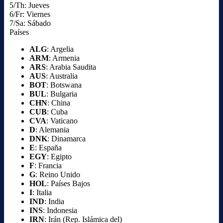
5/Th: Jueves
6/Fr: Viernes
7/Sa: Sábado
Países
ALG
: Argelia
ARM
: Armenia
ARS
: Arabia Saudita
AUS
: Australia
BOT
: Botswana
BUL
: Bulgaria
CHN
: China
CUB
: Cuba
CVA
: Vaticano
D
: Alemania
DNK
: Dinamarca
E
: España
EGY
: Egipto
F
: Francia
G
: Reino Unido
HOL
: Países Bajos
I
: Italia
IND
: India
INS
: Indonesia
IRN
: Irán (Rep. Islámica del)