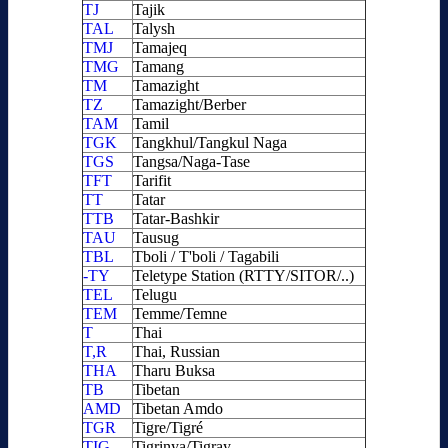
TJ
Tajik
TAL
Talysh
TMJ
Tamajeq
TMG
Tamang
TM
Tamazight
TZ
Tamazight/Berber
TAM
Tamil
TGK
Tangkhul/Tangkul Naga
TGS
Tangsa/Naga-Tase
TFT
Tarifit
TT
Tatar
TTB
Tatar-Bashkir
TAU
Tausug
TBL
Tboli / T'boli / Tagabili
-TY
Teletype Station (RTTY/SITOR/..)
TEL
Telugu
TEM
Temme/Temne
T
Thai
T,R
Thai, Russian
THA
Tharu Buksa
TB
Tibetan
AMD
Tibetan Amdo
TGR
Tigre/Tigré
TIG
Tigrinya/Tigray