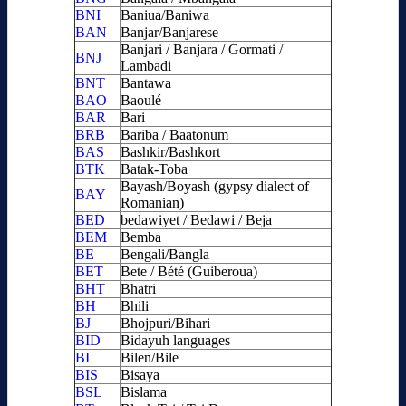
BNI
Baniua/Baniwa
BAN
Banjar/Banjarese
Banjari / Banjara / Gormati /
BNJ
Lambadi
BNT
Bantawa
BAO
Baoulé
BAR
Bari
BRB
Bariba / Baatonum
BAS
Bashkir/Bashkort
BTK
Batak-Toba
Bayash/Boyash (gypsy dialect of
BAY
Romanian)
BED
bedawiyet / Bedawi / Beja
BEM
Bemba
BE
Bengali/Bangla
BET
Bete / Bété (Guiberoua)
BHT
Bhatri
BH
Bhili
BJ
Bhojpuri/Bihari
BID
Bidayuh languages
BI
Bilen/Bile
BIS
Bisaya
BSL
Bislama