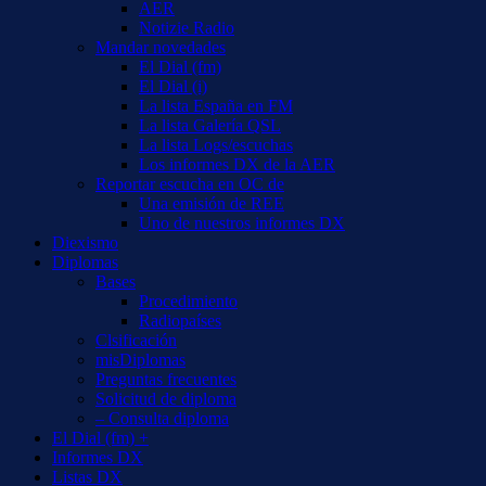
AER
Notizie Radio
Mandar novedades
El Dial (fm)
El Dial (i)
La lista España en FM
La lista Galería QSL
La lista Logs/escuchas
Los informes DX de la AER
Reportar escucha en OC de
Una emisión de REE
Uno de nuestros informes DX
Diexismo
Diplomas
Bases
Procedimiento
Radiopaíses
Clsificación
misDiplomas
Preguntas frecuentes
Solicitud de diploma
– Consulta diploma
El Dial (fm) +
Informes DX
Listas DX