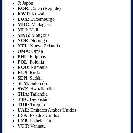
J
: Japón
KOR
: Corea (Rep. de)
KWT
: Kuwait
LUX
: Luxemburgo
MDG
: Madagascar
MLI
: Malí
MNG
: Mongolia
NOR
: Noruega
NZL
: Nueva Zelandia
OMA
: Omán
PHL
: Filipinas
POL
: Polonia
ROU
: Rumania
RUS
: Rusia
SDN
: Sudán
SLM
: Salomón
SWZ
: Swazilandia
THA
: Tailandia
TJK
: Tayikistán
TUR
: Turquía
UAE
: Emiratos Arabes Unidos
USA
: Estados Unidos
UZB
: Uzbekistán
VUT
: Vanuatu