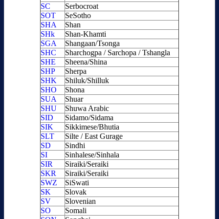
SC
Serbocroat
SOT
SeSotho
SHA
Shan
SHk
Shan-Khamti
SGA
Shangaan/Tsonga
SHC
Sharchogpa / Sarchopa / Tshangla
SHE
Sheena/Shina
SHP
Sherpa
SHK
Shiluk/Shilluk
SHO
Shona
SUA
Shuar
SHU
Shuwa Arabic
SID
Sidamo/Sidama
SIK
Sikkimese/Bhutia
SLT
Silte / East Gurage
SD
Sindhi
SI
Sinhalese/Sinhala
SIR
Siraiki/Seraiki
SKR
Siraiki/Seraiki
SWZ
SiSwati
SK
Slovak
SV
Slovenian
SO
Somali