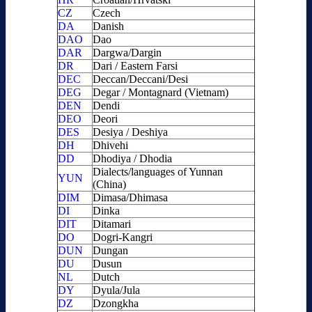
CZ
Czech
DA
Danish
DAO
Dao
DAR
Dargwa/Dargin
DR
Dari / Eastern Farsi
DEC
Deccan/Deccani/Desi
DEG
Degar / Montagnard (Vietnam)
DEN
Dendi
DEO
Deori
DES
Desiya / Deshiya
DH
Dhivehi
DD
Dhodiya / Dhodia
Dialects/languages of Yunnan
YUN
(China)
DIM
Dimasa/Dhimasa
DI
Dinka
DIT
Ditamari
DO
Dogri-Kangri
DUN
Dungan
DU
Dusun
NL
Dutch
DY
Dyula/Jula
DZ
Dzongkha