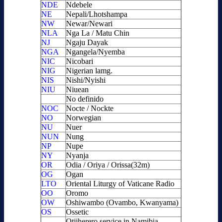
NDE
Ndebele
NE
Nepali/Lhotshampa
NW
Newar/Newari
NLA
Nga La / Matu Chin
NJ
Ngaju Dayak
NGA
Ngangela/Nyemba
NIC
Nicobari
NIG
Nigerian lamg.
NIS
Nishi/Nyishi
NIU
Niuean
No definido
NOC
Nocte / Nockte
NO
Norwegian
NU
Nuer
NUN
Nung
NP
Nupe
NY
Nyanja
OR
Odia / Oriya / Orissa(32m)
OG
Ogan
LTO
Oriental Liturgy of Vaticane Radio
OO
Oromo
OW
Oshiwambo (Ovambo, Kwanyama)
OS
Ossetic
Otjiherero service in Namibia