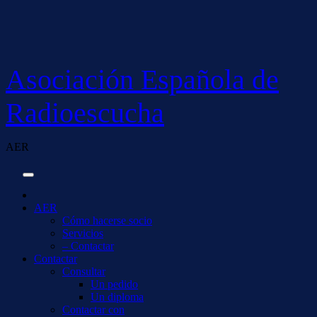
Saltar
al
contenido
Asociación Española de
Radioescucha
AER
AER
Cómo hacerse socio
Servicios
– Contactar
Contactar
Consultar
Un pedido
Un diploma
Contactar con