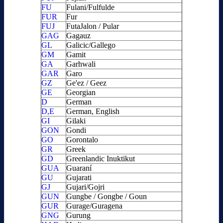
FU
Fulani/Fulfulde
FUR
Fur
FUJ
FutaJalon / Pular
GAG
Gagauz
GL
Galicic/Gallego
GM
Gamit
GA
Garhwali
GAR
Garo
GZ
Ge'ez / Geez
GE
Georgian
D
German
D,E
German, English
GI
Gilaki
GON
Gondi
GO
Gorontalo
GR
Greek
GD
Greenlandic Inuktikut
GUA
Guaraní
GU
Gujarati
GJ
Gujari/Gojri
GUN
Gungbe / Gongbe / Goun
GUR
Gurage/Guragena
GNG
Gurung