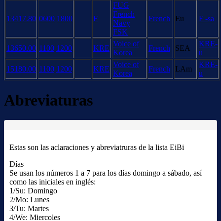
FUG
French
13417.80
0600
1800
F
French
Eu
F -sa
Navy
FSK
Voice of
KRE-
13650.00
1100
1200
KRE
French
SEA
Korea
u
Voice of
KRE-
15180.00
1100
1200
KRE
French
LAm
Korea
u
Abreviaturas
Estas son las aclaraciones y abreviatruras de la lista EiBi
Días
Se usan los números 1 a 7 para los días domingo a sábado, así
como las iniciales en inglés:
1/Su: Domingo
2/Mo: Lunes
3/Tu: Martes
4/We: Miercoles