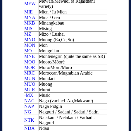
Mewari/Mewadi (a Rajasthani
MEW
variety)
MIE
Mien / Iu Mien
MNA
Mina / Gen
MKB
Minangkabau
MIS
Mising
MZ
Mizo / Lushai
MNO
Mnong (Ea,Ce,So)
MON
Mon
MO
Mongolian
MNE
Montenegrin (quite the same as SR)
MOO
Moore/Mòoré
MOR
Moro/Moru/Muro
MRC
Moroccan/Mugrabian Arabic
MUN
Mundari
MUO
Muong
MUR
Murut
-MX
Music
NAG
Naga (var.incl. Ao,Makware)
NAP
Naga Pidgin
NG
Nagpuri / Sadani / Sadari / Sadri
Natakani / Netakani / Varhadi-
NTK
Nagpuri
NDA
Ndau