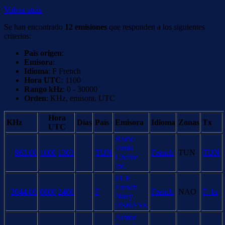
Volver atrás
Se han encontrado
12 emisiones
que responden a los siguientes
criterios:
País origen
:
Emisora
:
Idioma
: F French
Hora UTC
: 1100
Rango kHz
: 0 - 30000
Orden
: KHz, emisora, UTC
Hora
KHz
Días
País
Emisora
Idioma
Zonas
Tx
UTC
Radio
Tunis
963.00
1000
1303
TUN
French
TUN
TUN
Chaine
Int.
FUE
French
3044.00
0000
2400
F
French
NAO
F -br
Navy
USB/FSK
Armor