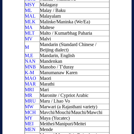
MSY
Malagasy
ML
Malay / Baku
MAL
Malayalam
MLK
Malinke/Maninka (We/Ea)
MA
Maltese
MLT
Malto / Kumarbhag Paharia
MV
Malvi
Mandarin (Standard Chinese /
M
Beijing dialect)
M,E
Mandarin, English
NAN
Mandenkan
MNB
Manobo / T'duray
K-M
Manumanaw Karen
MAO
Maori
MAR
Marathi
MRI
Mari
MR
Maronite / Cypriot Arabic
MRU
Maru / Lhao Vo
MW
Marwari (a Rajasthani variety)
MCH
Mavchi/Mouchi/Mauchi/Mawchi
MY
Maya (Yucatec)
MEI
Meithei/Manipuri/Meitei
MEN
Mende