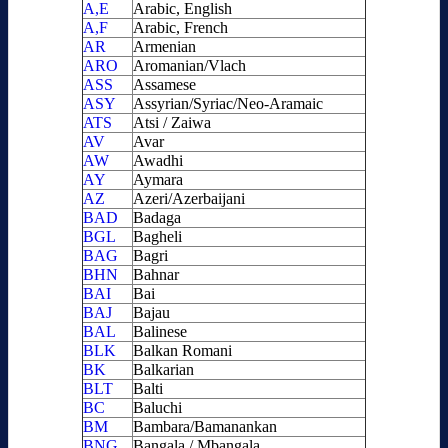
A,E
Arabic, English
A,F
Arabic, French
AR
Armenian
ARO
Aromanian/Vlach
ASS
Assamese
ASY
Assyrian/Syriac/Neo-Aramaic
ATS
Atsi / Zaiwa
AV
Avar
AW
Awadhi
AY
Aymara
AZ
Azeri/Azerbaijani
BAD
Badaga
BGL
Bagheli
BAG
Bagri
BHN
Bahnar
BAI
Bai
BAJ
Bajau
BAL
Balinese
BLK
Balkan Romani
BK
Balkarian
BLT
Balti
BC
Baluchi
BM
Bambara/Bamanankan
BNG
Bangala / Mbangala