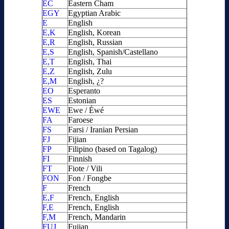
EC
Eastern Cham
EGY
Egyptian Arabic
E
English
E,K
English, Korean
E,R
English, Russian
E,S
English, Spanish/Castellano
E,T
English, Thai
E,Z
English, Zulu
E,M
English, ¿?
EO
Esperanto
ES
Estonian
EWE
Ewe / Éwé
FA
Faroese
FS
Farsi / Iranian Persian
FJ
Fijian
FP
Filipino (based on Tagalog)
FI
Finnish
FT
Fiote / Vili
FON
Fon / Fongbe
F
French
E,F
French, English
F,E
French, English
F,M
French, Mandarin
FUJ
Fujian