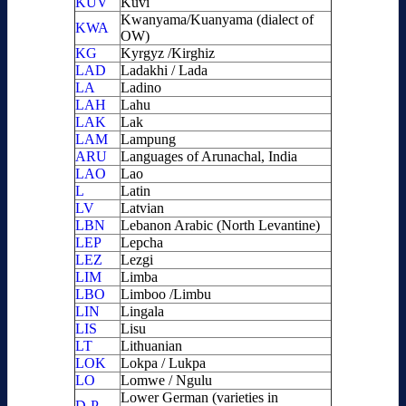
KUV
Kuvi
Kwanyama/Kuanyama (dialect of
KWA
OW)
KG
Kyrgyz /Kirghiz
LAD
Ladakhi / Lada
LA
Ladino
LAH
Lahu
LAK
Lak
LAM
Lampung
ARU
Languages of Arunachal, India
LAO
Lao
L
Latin
LV
Latvian
LBN
Lebanon Arabic (North Levantine)
LEP
Lepcha
LEZ
Lezgi
LIM
Limba
LBO
Limboo /Limbu
LIN
Lingala
LIS
Lisu
LT
Lithuanian
LOK
Lokpa / Lukpa
LO
Lomwe / Ngulu
Lower German (varieties in
D-P