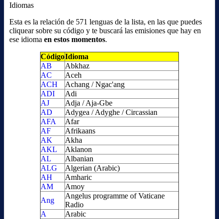
Idiomas
Esta es la relación de 571 lenguas de la lista, en las que puedes
cliquear sobre su código y te buscará las emisiones que hay en
ese idioma
en estos momentos
.
Código
Idioma
AB
Abkhaz
AC
Aceh
ACH
Achang / Ngac'ang
ADI
Adi
AJ
Adja / Aja-Gbe
AD
Adygea / Adyghe / Circassian
AFA
Afar
AF
Afrikaans
AK
Akha
AKL
Aklanon
AL
Albanian
ALG
Algerian (Arabic)
AH
Amharic
AM
Amoy
Angelus programme of Vaticane
Ang
Radio
A
Arabic