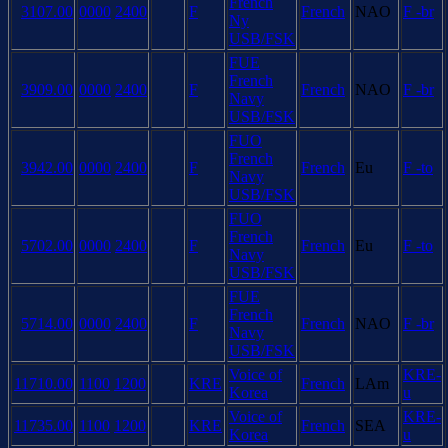
French
3107.00
0000
2400
F
French
NAO
F -br
Ny
USB/FSK
FUE
French
3909.00
0000
2400
F
French
NAO
F -br
Navy
USB/FSK
FUO
French
3942.00
0000
2400
F
French
Eu
F -to
Navy
USB/FSK
FUO
French
5702.00
0000
2400
F
French
Eu
F -to
Navy
USB/FSK
FUE
French
5714.00
0000
2400
F
French
NAO
F -br
Navy
USB/FSK
Voice of
KRE-
11710.00
1100
1200
KRE
French
LAm
Korea
u
Voice of
KRE-
11735.00
1100
1200
KRE
French
SEA
Korea
u