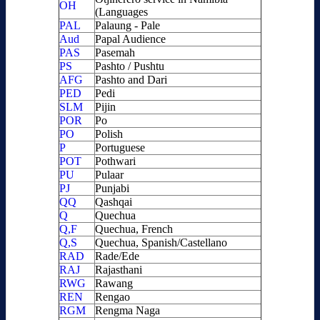
OH
(Languages
PAL
Palaung - Pale
Aud
Papal Audience
PAS
Pasemah
PS
Pashto / Pushtu
AFG
Pashto and Dari
PED
Pedi
SLM
Pijin
POR
Po
PO
Polish
P
Portuguese
POT
Pothwari
PU
Pulaar
PJ
Punjabi
QQ
Qashqai
Q
Quechua
Q,F
Quechua, French
Q,S
Quechua, Spanish/Castellano
RAD
Rade/Ede
RAJ
Rajasthani
RWG
Rawang
REN
Rengao
RGM
Rengma Naga