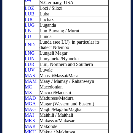
N.Germany, USA
LOZ
Lozi / Silozi
LUB
Luba
LUC
Luchazi
LUG
Luganda
LB
Lun Bawang / Murut
LU
Lunda
Lunda (see LU), in particular its
LND
dialect Ndembo
LNG
Lungeli Magar
LUN
Lunyaneka/Nyaneka
LUR
Luri, Northern and Southern
LUV
Luvale
MAS
Maasai/Massai/Masai
MAM
Maay / Mamay / Rahanweyn
MC
Macedonian
MX
Macuxi/Macushi
MAD
Madurese/Madura
MGA
Magar (Western and Eastern)
MAG
Maghi/Magahi/Maghai
MAI
Maithili / Maithali
MKS
Makassar/Makasar
MAK
Makonde
MKU
Makua / Makhuwa