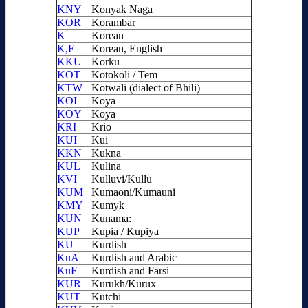
KNY
Konyak Naga
KOR
Korambar
K
Korean
K,E
Korean, English
KKU
Korku
KOT
Kotokoli / Tem
KTW
Kotwali (dialect of Bhili)
KOI
Koya
KOY
Koya
KRI
Krio
KUI
Kui
KKN
Kukna
KUL
Kulina
KVI
Kulluvi/Kullu
KUM
Kumaoni/Kumauni
KMY
Kumyk
KUN
Kunama:
KUP
Kupia / Kupiya
KU
Kurdish
KuA
Kurdish and Arabic
KuF
Kurdish and Farsi
KUR
Kurukh/Kurux
KUT
Kutchi