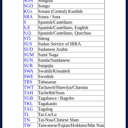
SON
Songhai
SGO
Songo
KUs
Sorani (Central) Kurdish
SRA
Soura / Sora
S
Spanish/Castellano
S,E
Spanish/Castellano, English
S,Q
Spanish/Castellano, Quechua
STI
Stieng
SUS
Sudan Service of IBRA
SUD
Sudanese Arabic
SUM
Sumi Naga
SUN
Sunda/Sundanese
SUR
Surgujia
SWA
Swahili/Kisuaheli
SWE
Swedish
TBS
Tabasaran
TWT
Tachawit/Shawiya/Chaouia
TAH
Tachelhit/Sous
TGB
Tagabawa / Bagobo
TKL
Tagakaulo
TAG
Tagalog
TL
Tai-Lu/Lu
TN
Tai-Nua/Chinese Shan
TW
Taiwanese/Fujian/Hokkien/Min Nan