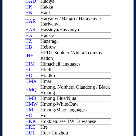
HAD
Hadiya
HK
Hakka
HN
Hani
Haryanvi / Bangri / Harayanvi /
HAR
Hariyanvi
HAS
Hassinya/Hassaniya
HA
Haussa
HZ
Hazaragi
HB
Hebrew
HFDL Squitter (Aircraft comms
-HF
station)
HIM
Himachali languages
HI
Hindi
HD
Hindko
HMA
Hmar
Hmong, Northern Qiandong / Black
HMQ
Hmong
HMB
Hmong-Blue/Njua
HMW
Hmong-White/Daw
HM
Hmong/Miao languages
HO
Ho
HKK
Hokkien: see TW-Taiwanese
HRE
Hre
HUI
Hui / Huizhou