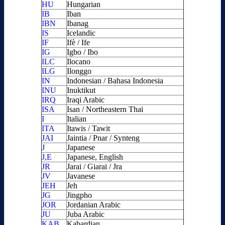
HU
Hungarian
IB
Iban
IBN
Ibanag
IS
Icelandic
IF
Ifè / Ife
IG
Igbo / Ibo
ILC
Ilocano
ILG
Ilonggo
IN
Indonesian / Bahasa Indonesia
INU
Inuktikut
IRQ
Iraqi Arabic
ISA
Isan / Northeastern Thai
I
Italian
ITA
Itawis / Tawit
JAI
Jaintia / Pnar / Synteng
J
Japanese
J,E
Japanese, English
JR
Jarai / Giarai / Jra
JV
Javanese
JEH
Jeh
JG
Jingpho
JOR
Jordanian Arabic
JU
Juba Arabic
KAB
Kabardian