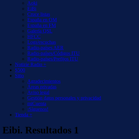
Aoki
EiBi
Cruce listas
España en OM
España en FM
Galería QSL
HFCC
Logs/escuchas
Radio-países AER
Radio-países/Códigos ITU
Radio-países/Prefijos ITU
Notizie Radio +
S500
Sitio
Agradecimientos
Áreas privadas
Aviso legal
Gestión datos personales y privacidad
miCuenta
¡Síguenos!
Tienda +
Eibi. Resultados 1