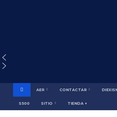
Saltar
al
contenido
AER
CONTACTAR
DIEXI
S500
SITIO
TIENDA +