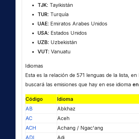
TJK
: Tayikistán
TUR
: Turquía
UAE
: Emiratos Arabes Unidos
USA
: Estados Unidos
UZB
: Uzbekistán
VUT
: Vanuatu
Idiomas
Esta es la relación de 571 lenguas de la lista, e
buscará las emisiones que hay en ese idioma
en
Código
Idioma
AB
Abkhaz
AC
Aceh
ACH
Achang / Ngac'ang
ADI
Adi