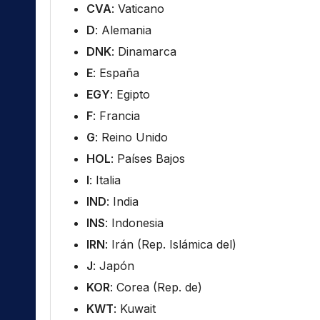
CVA
: Vaticano
D
: Alemania
DNK
: Dinamarca
E
: España
EGY
: Egipto
F
: Francia
G
: Reino Unido
HOL
: Países Bajos
I
: Italia
IND
: India
INS
: Indonesia
IRN
: Irán (Rep. Islámica del)
J
: Japón
KOR
: Corea (Rep. de)
KWT
: Kuwait