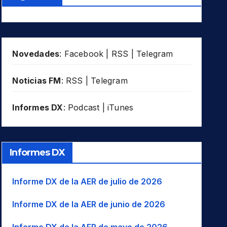
Novedades
:
Facebook
|
RSS
|
Telegram
Noticias FM
:
RSS
|
Telegram
Informes DX
:
Podcast
|
iTunes
Informes DX
Informe DX de la AER de julio de 2026
Informe DX de la AER de junio de 2026
Informe DX de la AER de mayo de 2026