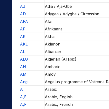
AJ
Adja / Aja-Gbe
AD
Adygea / Adyghe / Circassian
AFA
Afar
AF
Afrikaans
AK
Akha
AKL
Aklanon
AL
Albanian
ALG
Algerian (Arabic)
AH
Amharic
AM
Amoy
Ang
Angelus programme of Vaticane R
A
Arabic
A,E
Arabic, English
A,F
Arabic, French