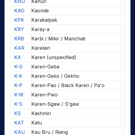
KNU
Kanuri
KAO
Kaonde
KPK
Karakalpak
KRY
Karay-a
KRB
Karbi / Mikir / Manchati
KAR
Karelian
KA
Karen (unspecified)
K-G
Karen-Geba
K-K
Karen-Geko / Gekho
K-P
Karen-Pao / Black Karen / Pa'o
K-W
Karen-Pwo
K-S
Karen-Sgaw / S'gaw
KS
Kashmiri
KAT
Katu
KAU
Kau Bru / Riang