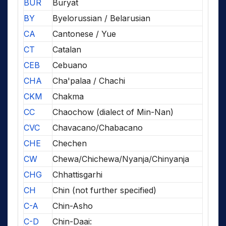
BUR
Buryat
BY
Byelorussian / Belarusian
CA
Cantonese / Yue
CT
Catalan
CEB
Cebuano
CHA
Cha'palaa / Chachi
CKM
Chakma
CC
Chaochow (dialect of Min-Nan)
CVC
Chavacano/Chabacano
CHE
Chechen
CW
Chewa/Chichewa/Nyanja/Chinyanja
CHG
Chhattisgarhi
CH
Chin (not further specified)
C-A
Chin-Asho
C-D
Chin-Daai: