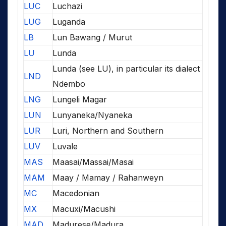
LUC
Luchazi
LUG
Luganda
LB
Lun Bawang / Murut
LU
Lunda
Lunda (see LU), in particular its dialect
LND
Ndembo
LNG
Lungeli Magar
LUN
Lunyaneka/Nyaneka
LUR
Luri, Northern and Southern
LUV
Luvale
MAS
Maasai/Massai/Masai
MAM
Maay / Mamay / Rahanweyn
MC
Macedonian
MX
Macuxi/Macushi
MAD
Madurese/Madura