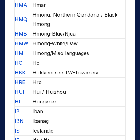
HMA
Hmar
Hmong, Northern Qiandong / Black
HMQ
Hmong
HMB
Hmong-Blue/Njua
HMW
Hmong-White/Daw
HM
Hmong/Miao languages
HO
Ho
HKK
Hokkien: see TW-Taiwanese
HRE
Hre
HUI
Hui / Huizhou
HU
Hungarian
IB
Iban
IBN
Ibanag
IS
Icelandic