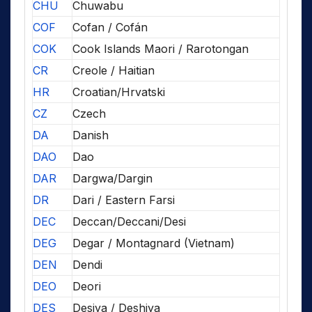
CHU
Chuwabu
COF
Cofan / Cofán
COK
Cook Islands Maori / Rarotongan
CR
Creole / Haitian
HR
Croatian/Hrvatski
CZ
Czech
DA
Danish
DAO
Dao
DAR
Dargwa/Dargin
DR
Dari / Eastern Farsi
DEC
Deccan/Deccani/Desi
DEG
Degar / Montagnard (Vietnam)
DEN
Dendi
DEO
Deori
DES
Desiya / Deshiya