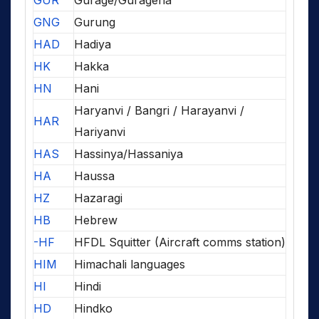
GUR
Gurage/Guragena
GNG
Gurung
HAD
Hadiya
HK
Hakka
HN
Hani
Haryanvi / Bangri / Harayanvi /
HAR
Hariyanvi
HAS
Hassinya/Hassaniya
HA
Haussa
HZ
Hazaragi
HB
Hebrew
-HF
HFDL Squitter (Aircraft comms station)
HIM
Himachali languages
HI
Hindi
HD
Hindko