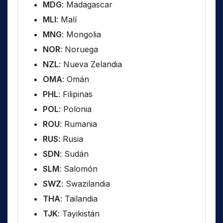
MDG
: Madagascar
MLI
: Malí
MNG
: Mongolia
NOR
: Noruega
NZL
: Nueva Zelandia
OMA
: Omán
PHL
: Filipinas
POL
: Polonia
ROU
: Rumania
RUS
: Rusia
SDN
: Sudán
SLM
: Salomón
SWZ
: Swazilandia
THA
: Tailandia
TJK
: Tayikistán