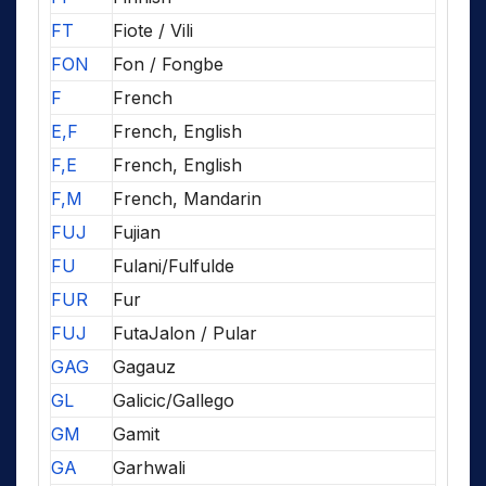
FT
Fiote / Vili
FON
Fon / Fongbe
F
French
E,F
French, English
F,E
French, English
F,M
French, Mandarin
FUJ
Fujian
FU
Fulani/Fulfulde
FUR
Fur
FUJ
FutaJalon / Pular
GAG
Gagauz
GL
Galicic/Gallego
GM
Gamit
GA
Garhwali