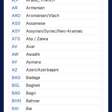
A,F
Arabic, French
AR
Armenian
ARO
Aromanian/Vlach
ASS
Assamese
ASY
Assyrian/Syriac/Neo-Aramaic
ATS
Atsi / Zaiwa
AV
Avar
AW
Awadhi
AY
Aymara
AZ
Azeri/Azerbaijani
BAD
Badaga
BGL
Bagheli
BAG
Bagri
BHN
Bahnar
BAI
Bai