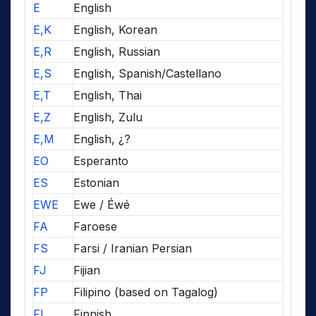
E
English
E,K
English, Korean
E,R
English, Russian
E,S
English, Spanish/Castellano
E,T
English, Thai
E,Z
English, Zulu
E,M
English, ¿?
EO
Esperanto
ES
Estonian
EWE
Ewe / Éwé
FA
Faroese
FS
Farsi / Iranian Persian
FJ
Fijian
FP
Filipino (based on Tagalog)
FI
Finnish