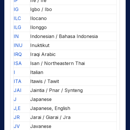
IF
Ifè / Ife
IG
Igbo / Ibo
ILC
Ilocano
ILG
Ilonggo
IN
Indonesian / Bahasa Indonesia
INU
Inuktikut
IRQ
Iraqi Arabic
ISA
Isan / Northeastern Thai
I
Italian
ITA
Itawis / Tawit
JAI
Jaintia / Pnar / Synteng
J
Japanese
J,E
Japanese, English
JR
Jarai / Giarai / Jra
JV
Javanese