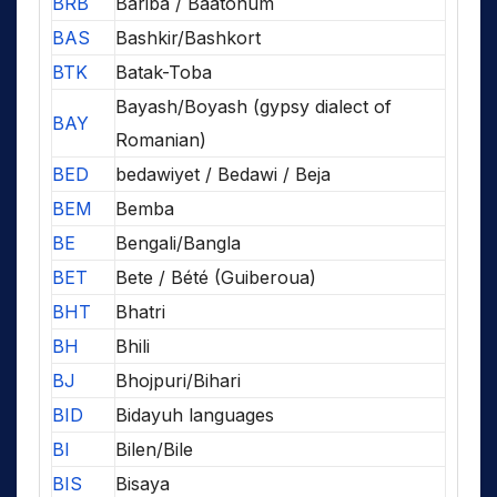
BRB
Bariba / Baatonum
BAS
Bashkir/Bashkort
BTK
Batak-Toba
Bayash/Boyash (gypsy dialect of
BAY
Romanian)
BED
bedawiyet / Bedawi / Beja
BEM
Bemba
BE
Bengali/Bangla
BET
Bete / Bété (Guiberoua)
BHT
Bhatri
BH
Bhili
BJ
Bhojpuri/Bihari
BID
Bidayuh languages
BI
Bilen/Bile
BIS
Bisaya