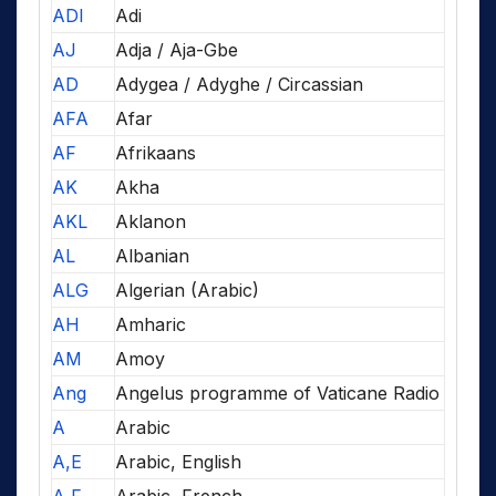
ADI
Adi
AJ
Adja / Aja-Gbe
AD
Adygea / Adyghe / Circassian
AFA
Afar
AF
Afrikaans
AK
Akha
AKL
Aklanon
AL
Albanian
ALG
Algerian (Arabic)
AH
Amharic
AM
Amoy
Ang
Angelus programme of Vaticane Radio
A
Arabic
A,E
Arabic, English