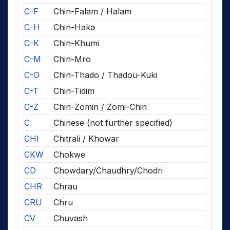
C-F
Chin-Falam / Halam
C-H
Chin-Haka
C-K
Chin-Khumi
C-M
Chin-Mro
C-O
Chin-Thado / Thadou-Kuki
C-T
Chin-Tidim
C-Z
Chin-Zomin / Zomi-Chin
C
Chinese (not further specified)
CHI
Chitrali / Khowar
CKW
Chokwe
CD
Chowdary/Chaudhry/Chodri
CHR
Chrau
CRU
Chru
CV
Chuvash