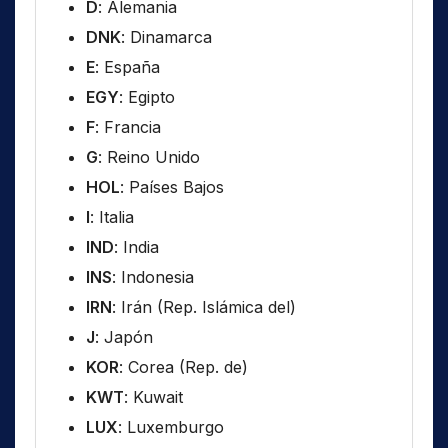
D
: Alemania
DNK
: Dinamarca
E
: España
EGY
: Egipto
F
: Francia
G
: Reino Unido
HOL
: Países Bajos
I
: Italia
IND
: India
INS
: Indonesia
IRN
: Irán (Rep. Islámica del)
J
: Japón
KOR
: Corea (Rep. de)
KWT
: Kuwait
LUX
: Luxemburgo