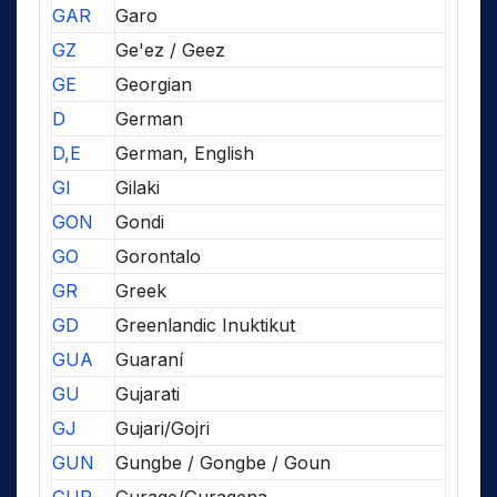
GAR
Garo
GZ
Ge'ez / Geez
GE
Georgian
D
German
D,E
German, English
GI
Gilaki
GON
Gondi
GO
Gorontalo
GR
Greek
GD
Greenlandic Inuktikut
GUA
Guaraní
GU
Gujarati
GJ
Gujari/Gojri
GUN
Gungbe / Gongbe / Goun