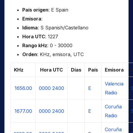
País origen
: E Spain
Emisora
:
Idioma
: S Spanish/Castellano
Hora UTC
: 1227
Rango kHz
: 0 - 30000
Orden
: KHz, emisora, UTC
KHz
Hora UTC
Días
País
Emisora
Valencia
1656.00
0000
2400
E
Radio
Coruña
1677.00
0000
2400
E
Radio
Coruña