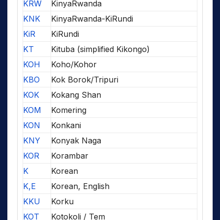
KRW
KinyaRwanda
KNK
KinyaRwanda-KiRundi
KiR
KiRundi
KT
Kituba (simplified Kikongo)
KOH
Koho/Kohor
KBO
Kok Borok/Tripuri
KOK
Kokang Shan
KOM
Komering
KON
Konkani
KNY
Konyak Naga
KOR
Korambar
K
Korean
K,E
Korean, English
KKU
Korku
KOT
Kotokoli / Tem