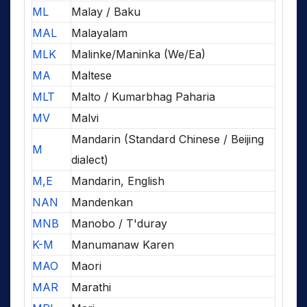
ML
Malay / Baku
MAL
Malayalam
MLK
Malinke/Maninka (We/Ea)
MA
Maltese
MLT
Malto / Kumarbhag Paharia
MV
Malvi
Mandarin (Standard Chinese / Beijing
M
dialect)
M,E
Mandarin, English
NAN
Mandenkan
MNB
Manobo / T'duray
K-M
Manumanaw Karen
MAO
Maori
MAR
Marathi