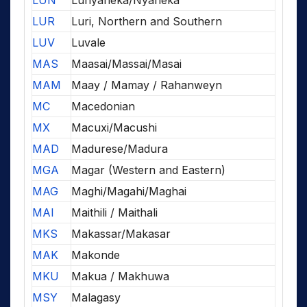
LUN
Lunyaneka/Nyaneka
LUR
Luri, Northern and Southern
LUV
Luvale
MAS
Maasai/Massai/Masai
MAM
Maay / Mamay / Rahanweyn
MC
Macedonian
MX
Macuxi/Macushi
MAD
Madurese/Madura
MGA
Magar (Western and Eastern)
MAG
Maghi/Magahi/Maghai
MAI
Maithili / Maithali
MKS
Makassar/Makasar
MAK
Makonde
MKU
Makua / Makhuwa
MSY
Malagasy