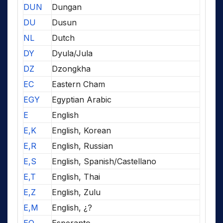
DUN
Dungan
DU
Dusun
NL
Dutch
DY
Dyula/Jula
DZ
Dzongkha
EC
Eastern Cham
EGY
Egyptian Arabic
E
English
E,K
English, Korean
E,R
English, Russian
E,S
English, Spanish/Castellano
E,T
English, Thai
E,Z
English, Zulu
E,M
English, ¿?