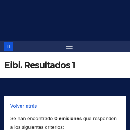
Saltar
al
contenido
Eibi. Resultados 1
Volver atrás
Se han encontrado
0 emisiones
que responden
a los siguientes criterios: