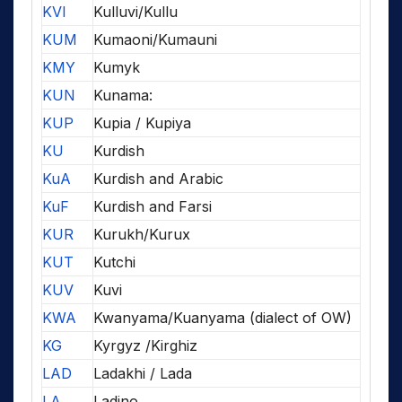
KVI
Kulluvi/Kullu
KUM
Kumaoni/Kumauni
KMY
Kumyk
KUN
Kunama:
KUP
Kupia / Kupiya
KU
Kurdish
KuA
Kurdish and Arabic
KuF
Kurdish and Farsi
KUR
Kurukh/Kurux
KUT
Kutchi
KUV
Kuvi
KWA
Kwanyama/Kuanyama (dialect of OW)
KG
Kyrgyz /Kirghiz
LAD
Ladakhi / Lada
LA
Ladino