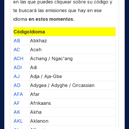
en las que puedes cliquear sobre su código y
te buscará las emisiones que hay en ese
idioma
en estos momentos
.
Código
Idioma
AB
Abkhaz
AC
Aceh
ACH
Achang / Ngac'ang
ADI
Adi
AJ
Adja / Aja-Gbe
AD
Adygea / Adyghe / Circassian
AFA
Afar
AF
Afrikaans
AK
Akha
AKL
Aklanon