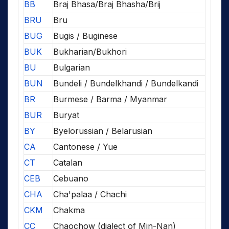
BB
Braj Bhasa/Braj Bhasha/Brij
BRU
Bru
BUG
Bugis / Buginese
BUK
Bukharian/Bukhori
BU
Bulgarian
BUN
Bundeli / Bundelkhandi / Bundelkandi
BR
Burmese / Barma / Myanmar
BUR
Buryat
BY
Byelorussian / Belarusian
CA
Cantonese / Yue
CT
Catalan
CEB
Cebuano
CHA
Cha'palaa / Chachi
CKM
Chakma
CC
Chaochow (dialect of Min-Nan)