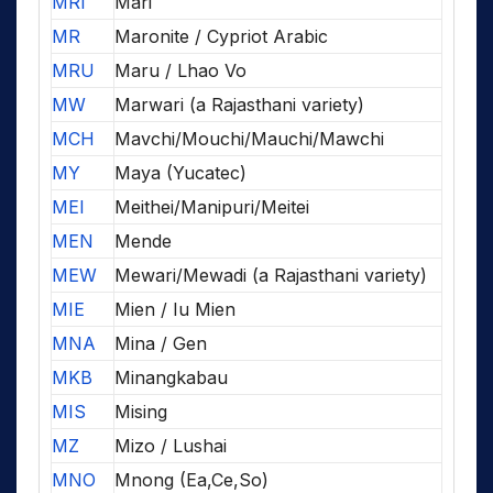
MRI
Mari
MR
Maronite / Cypriot Arabic
MRU
Maru / Lhao Vo
MW
Marwari (a Rajasthani variety)
MCH
Mavchi/Mouchi/Mauchi/Mawchi
MY
Maya (Yucatec)
MEI
Meithei/Manipuri/Meitei
MEN
Mende
MEW
Mewari/Mewadi (a Rajasthani variety)
MIE
Mien / Iu Mien
MNA
Mina / Gen
MKB
Minangkabau
MIS
Mising
MZ
Mizo / Lushai
MNO
Mnong (Ea,Ce,So)