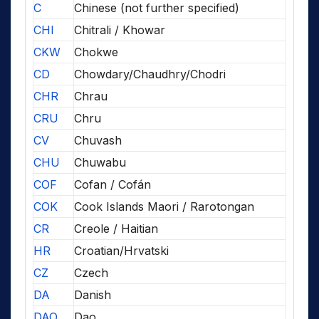
C
Chinese (not further specified)
CHI
Chitrali / Khowar
CKW
Chokwe
CD
Chowdary/Chaudhry/Chodri
CHR
Chrau
CRU
Chru
CV
Chuvash
CHU
Chuwabu
COF
Cofan / Cofán
COK
Cook Islands Maori / Rarotongan
CR
Creole / Haitian
HR
Croatian/Hrvatski
CZ
Czech
DA
Danish
DAO
Dao