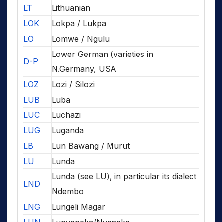
LT
Lithuanian
LOK
Lokpa / Lukpa
LO
Lomwe / Ngulu
Lower German (varieties in
D-P
N.Germany, USA
LOZ
Lozi / Silozi
LUB
Luba
LUC
Luchazi
LUG
Luganda
LB
Lun Bawang / Murut
LU
Lunda
Lunda (see LU), in particular its dialect
LND
Ndembo
LNG
Lungeli Magar