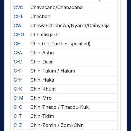
CVC
Chavacano/Chabacano
CHE
Chechen
CW
Chewa/Chichewa/Nyanja/Chinyanja
CHG
Chhattisgarhi
CH
Chin (not further specified)
C-A
Chin-Asho
C-D
Chin-Daai:
C-F
Chin-Falam / Halam
C-H
Chin-Haka
C-K
Chin-Khumi
C-M
Chin-Mro
C-O
Chin-Thado / Thadou-Kuki
C-T
Chin-Tidim
C-Z
Chin-Zomin / Zomi-Chin