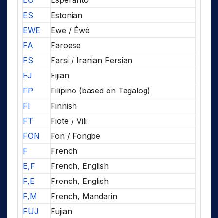
EO
Esperanto
ES
Estonian
EWE
Ewe / Éwé
FA
Faroese
FS
Farsi / Iranian Persian
FJ
Fijian
FP
Filipino (based on Tagalog)
FI
Finnish
FT
Fiote / Vili
FON
Fon / Fongbe
F
French
E,F
French, English
F,E
French, English
F,M
French, Mandarin
FUJ
Fujian