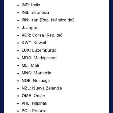
IND
: India
INS
: Indonesia
IRN
: Irán (Rep. Islámica del)
J
: Japón
KOR
: Corea (Rep. de)
KWT
: Kuwait
LUX
: Luxemburgo
MDG
: Madagascar
MLI
: Malí
MNG
: Mongolia
NOR
: Noruega
NZL
: Nueva Zelandia
OMA
: Omán
PHL
: Filipinas
POL
: Polonia