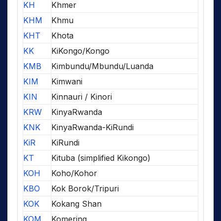
KH
Khmer
KHM
Khmu
KHT
Khota
KK
KiKongo/Kongo
KMB
Kimbundu/Mbundu/Luanda
KIM
Kimwani
KIN
Kinnauri / Kinori
KRW
KinyaRwanda
KNK
KinyaRwanda-KiRundi
KiR
KiRundi
KT
Kituba (simplified Kikongo)
KOH
Koho/Kohor
KBO
Kok Borok/Tripuri
KOK
Kokang Shan
KOM
Komering