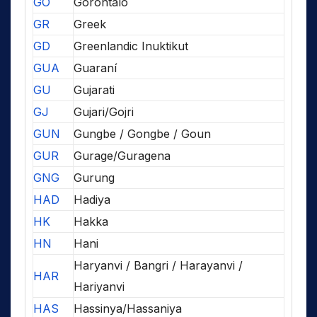
GO
Gorontalo
GR
Greek
GD
Greenlandic Inuktikut
GUA
Guaraní
GU
Gujarati
GJ
Gujari/Gojri
GUN
Gungbe / Gongbe / Goun
GUR
Gurage/Guragena
GNG
Gurung
HAD
Hadiya
HK
Hakka
HN
Hani
Haryanvi / Bangri / Harayanvi /
HAR
Hariyanvi
HAS
Hassinya/Hassaniya