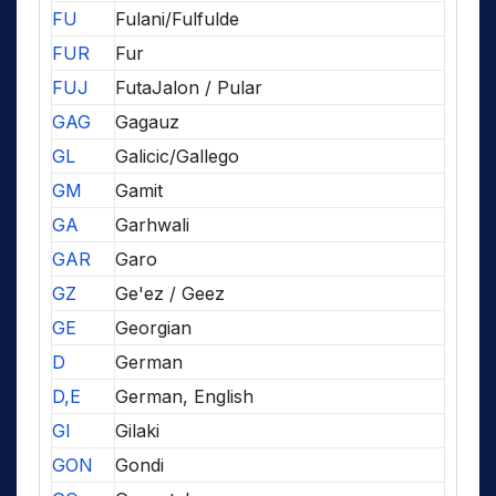
FU
Fulani/Fulfulde
FUR
Fur
FUJ
FutaJalon / Pular
GAG
Gagauz
GL
Galicic/Gallego
GM
Gamit
GA
Garhwali
GAR
Garo
GZ
Ge'ez / Geez
GE
Georgian
D
German
D,E
German, English
GI
Gilaki
GON
Gondi