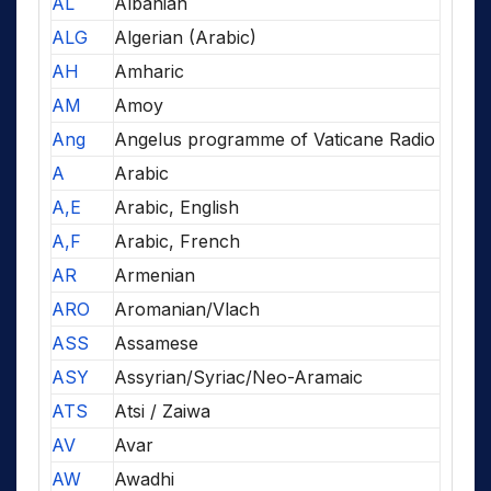
AL
Albanian
ALG
Algerian (Arabic)
AH
Amharic
AM
Amoy
Ang
Angelus programme of Vaticane Radio
A
Arabic
A,E
Arabic, English
A,F
Arabic, French
AR
Armenian
ARO
Aromanian/Vlach
ASS
Assamese
ASY
Assyrian/Syriac/Neo-Aramaic
ATS
Atsi / Zaiwa
AV
Avar
AW
Awadhi