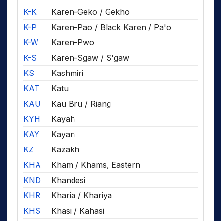
K-K
Karen-Geko / Gekho
K-P
Karen-Pao / Black Karen / Pa'o
K-W
Karen-Pwo
K-S
Karen-Sgaw / S'gaw
KS
Kashmiri
KAT
Katu
KAU
Kau Bru / Riang
KYH
Kayah
KAY
Kayan
KZ
Kazakh
KHA
Kham / Khams, Eastern
KND
Khandesi
KHR
Kharia / Khariya
KHS
Khasi / Kahasi