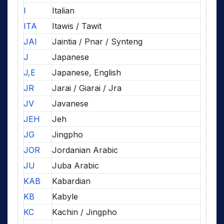
I
Italian
ITA
Itawis / Tawit
JAI
Jaintia / Pnar / Synteng
J
Japanese
J,E
Japanese, English
JR
Jarai / Giarai / Jra
JV
Javanese
JEH
Jeh
JG
Jingpho
JOR
Jordanian Arabic
JU
Juba Arabic
KAB
Kabardian
KB
Kabyle
KC
Kachin / Jingpho