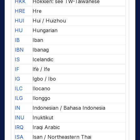
HKK
Hokkien: see TW-Taiwanese
HRE
Hre
HUI
Hui / Huizhou
HU
Hungarian
IB
Iban
IBN
Ibanag
IS
Icelandic
IF
Ifè / Ife
IG
Igbo / Ibo
ILC
Ilocano
ILG
Ilonggo
IN
Indonesian / Bahasa Indonesia
INU
Inuktikut
IRQ
Iraqi Arabic
ISA
Isan / Northeastern Thai