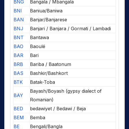
BNG
Bangala / Mbangala
BNI
Baniua/Baniwa
BAN
Banjar/Banjarese
BNJ
Banjari / Banjara / Gormati / Lambadi
BNT
Bantawa
BAO
Baoulé
BAR
Bari
BRB
Bariba / Baatonum
BAS
Bashkir/Bashkort
BTK
Batak-Toba
Bayash/Boyash (gypsy dialect of
BAY
Romanian)
BED
bedawiyet / Bedawi / Beja
BEM
Bemba
BE
Bengali/Bangla