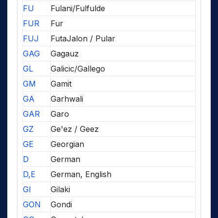
FU
Fulani/Fulfulde
FUR
Fur
FUJ
FutaJalon / Pular
GAG
Gagauz
GL
Galicic/Gallego
GM
Gamit
GA
Garhwali
GAR
Garo
GZ
Ge'ez / Geez
GE
Georgian
D
German
D,E
German, English
GI
Gilaki
GON
Gondi