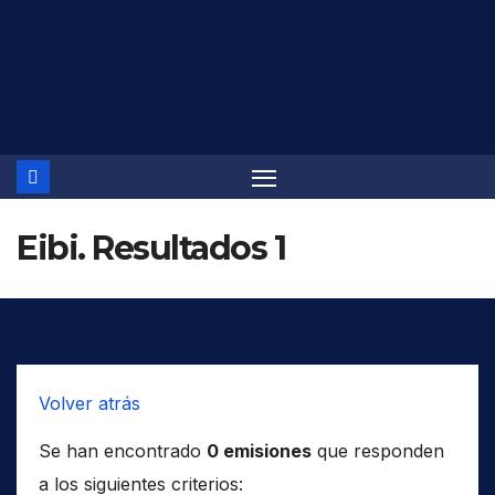
Saltar
al
contenido
Eibi. Resultados 1
Volver atrás
Se han encontrado
0 emisiones
que responden
a los siguientes criterios: