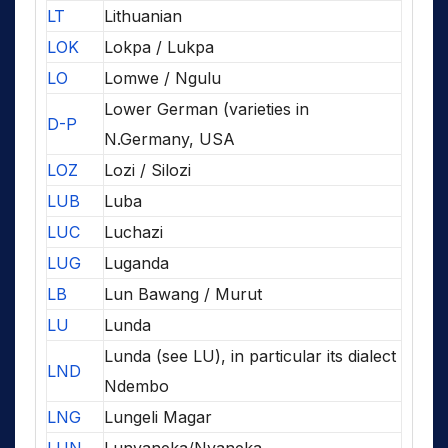
LT
Lithuanian
LOK
Lokpa / Lukpa
LO
Lomwe / Ngulu
Lower German (varieties in
D-P
N.Germany, USA
LOZ
Lozi / Silozi
LUB
Luba
LUC
Luchazi
LUG
Luganda
LB
Lun Bawang / Murut
LU
Lunda
Lunda (see LU), in particular its dialect
LND
Ndembo
LNG
Lungeli Magar