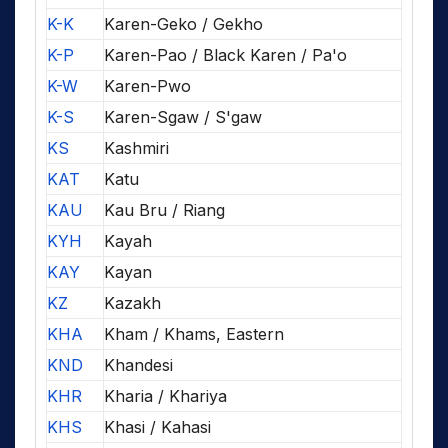
K-K
Karen-Geko / Gekho
K-P
Karen-Pao / Black Karen / Pa'o
K-W
Karen-Pwo
K-S
Karen-Sgaw / S'gaw
KS
Kashmiri
KAT
Katu
KAU
Kau Bru / Riang
KYH
Kayah
KAY
Kayan
KZ
Kazakh
KHA
Kham / Khams, Eastern
KND
Khandesi
KHR
Kharia / Khariya
KHS
Khasi / Kahasi