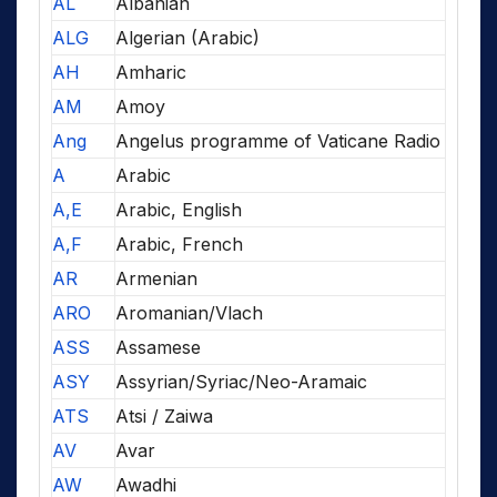
AL
Albanian
ALG
Algerian (Arabic)
AH
Amharic
AM
Amoy
Ang
Angelus programme of Vaticane Radio
A
Arabic
A,E
Arabic, English
A,F
Arabic, French
AR
Armenian
ARO
Aromanian/Vlach
ASS
Assamese
ASY
Assyrian/Syriac/Neo-Aramaic
ATS
Atsi / Zaiwa
AV
Avar
AW
Awadhi