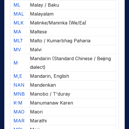
ML
Malay / Baku
MAL
Malayalam
MLK
Malinke/Maninka (We/Ea)
MA
Maltese
MLT
Malto / Kumarbhag Paharia
MV
Malvi
Mandarin (Standard Chinese / Beijing
M
dialect)
M,E
Mandarin, English
NAN
Mandenkan
MNB
Manobo / T'duray
K-M
Manumanaw Karen
MAO
Maori
MAR
Marathi