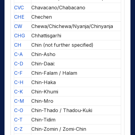
CVC
Chavacano/Chabacano
CHE
Chechen
CW
Chewa/Chichewa/Nyanja/Chinyanja
CHG
Chhattisgarhi
CH
Chin (not further specified)
C-A
Chin-Asho
C-D
Chin-Daai:
C-F
Chin-Falam / Halam
C-H
Chin-Haka
C-K
Chin-Khumi
C-M
Chin-Mro
C-O
Chin-Thado / Thadou-Kuki
C-T
Chin-Tidim
C-Z
Chin-Zomin / Zomi-Chin