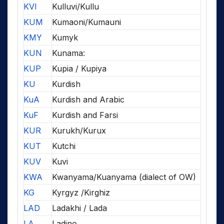
KVI
Kulluvi/Kullu
KUM
Kumaoni/Kumauni
KMY
Kumyk
KUN
Kunama:
KUP
Kupia / Kupiya
KU
Kurdish
KuA
Kurdish and Arabic
KuF
Kurdish and Farsi
KUR
Kurukh/Kurux
KUT
Kutchi
KUV
Kuvi
KWA
Kwanyama/Kuanyama (dialect of OW)
KG
Kyrgyz /Kirghiz
LAD
Ladakhi / Lada
LA
Ladino