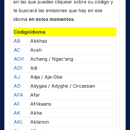
en las que puedes cliquear sobre su código y
te buscará las emisiones que hay en ese
idioma
en estos momentos
.
Código
Idioma
AB
Abkhaz
AC
Aceh
ACH
Achang / Ngac'ang
ADI
Adi
AJ
Adja / Aja-Gbe
AD
Adygea / Adyghe / Circassian
AFA
Afar
AF
Afrikaans
AK
Akha
AKL
Aklanon