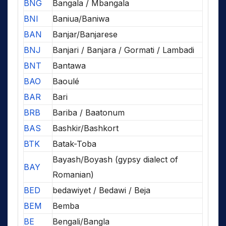
BNG
Bangala / Mbangala
BNI
Baniua/Baniwa
BAN
Banjar/Banjarese
BNJ
Banjari / Banjara / Gormati / Lambadi
BNT
Bantawa
BAO
Baoulé
BAR
Bari
BRB
Bariba / Baatonum
BAS
Bashkir/Bashkort
BTK
Batak-Toba
Bayash/Boyash (gypsy dialect of
BAY
Romanian)
BED
bedawiyet / Bedawi / Beja
BEM
Bemba
BE
Bengali/Bangla