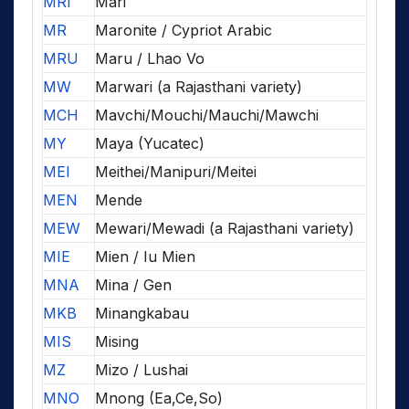
MRI
Mari
MR
Maronite / Cypriot Arabic
MRU
Maru / Lhao Vo
MW
Marwari (a Rajasthani variety)
MCH
Mavchi/Mouchi/Mauchi/Mawchi
MY
Maya (Yucatec)
MEI
Meithei/Manipuri/Meitei
MEN
Mende
MEW
Mewari/Mewadi (a Rajasthani variety)
MIE
Mien / Iu Mien
MNA
Mina / Gen
MKB
Minangkabau
MIS
Mising
MZ
Mizo / Lushai
MNO
Mnong (Ea,Ce,So)