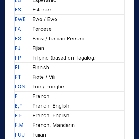
EO
Esperanto
ES
Estonian
EWE
Ewe / Éwé
FA
Faroese
FS
Farsi / Iranian Persian
FJ
Fijian
FP
Filipino (based on Tagalog)
FI
Finnish
FT
Fiote / Vili
FON
Fon / Fongbe
F
French
E,F
French, English
F,E
French, English
F,M
French, Mandarin
FUJ
Fujian