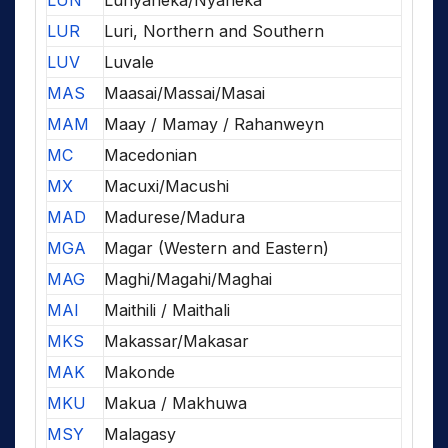
LUN
Lunyaneka/Nyaneka
LUR
Luri, Northern and Southern
LUV
Luvale
MAS
Maasai/Massai/Masai
MAM
Maay / Mamay / Rahanweyn
MC
Macedonian
MX
Macuxi/Macushi
MAD
Madurese/Madura
MGA
Magar (Western and Eastern)
MAG
Maghi/Magahi/Maghai
MAI
Maithili / Maithali
MKS
Makassar/Makasar
MAK
Makonde
MKU
Makua / Makhuwa
MSY
Malagasy