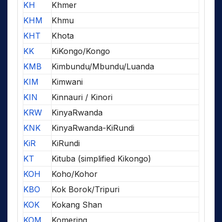
KH
Khmer
KHM
Khmu
KHT
Khota
KK
KiKongo/Kongo
KMB
Kimbundu/Mbundu/Luanda
KIM
Kimwani
KIN
Kinnauri / Kinori
KRW
KinyaRwanda
KNK
KinyaRwanda-KiRundi
KiR
KiRundi
KT
Kituba (simplified Kikongo)
KOH
Koho/Kohor
KBO
Kok Borok/Tripuri
KOK
Kokang Shan
KOM
Komering