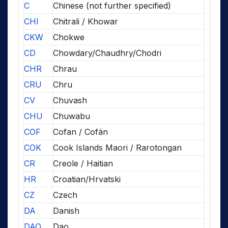
C
Chinese (not further specified)
CHI
Chitrali / Khowar
CKW
Chokwe
CD
Chowdary/Chaudhry/Chodri
CHR
Chrau
CRU
Chru
CV
Chuvash
CHU
Chuwabu
COF
Cofan / Cofán
COK
Cook Islands Maori / Rarotongan
CR
Creole / Haitian
HR
Croatian/Hrvatski
CZ
Czech
DA
Danish
DAO
Dao