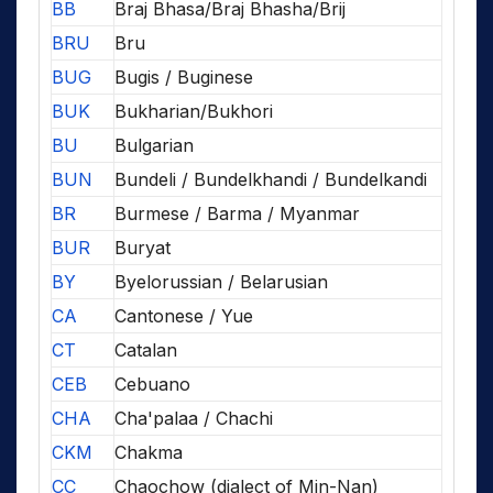
BB
Braj Bhasa/Braj Bhasha/Brij
BRU
Bru
BUG
Bugis / Buginese
BUK
Bukharian/Bukhori
BU
Bulgarian
BUN
Bundeli / Bundelkhandi / Bundelkandi
BR
Burmese / Barma / Myanmar
BUR
Buryat
BY
Byelorussian / Belarusian
CA
Cantonese / Yue
CT
Catalan
CEB
Cebuano
CHA
Cha'palaa / Chachi
CKM
Chakma
CC
Chaochow (dialect of Min-Nan)