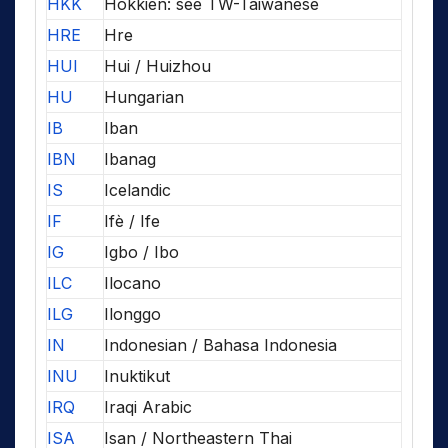
HKK
Hokkien: see TW-Taiwanese
HRE
Hre
HUI
Hui / Huizhou
HU
Hungarian
IB
Iban
IBN
Ibanag
IS
Icelandic
IF
Ifè / Ife
IG
Igbo / Ibo
ILC
Ilocano
ILG
Ilonggo
IN
Indonesian / Bahasa Indonesia
INU
Inuktikut
IRQ
Iraqi Arabic
ISA
Isan / Northeastern Thai