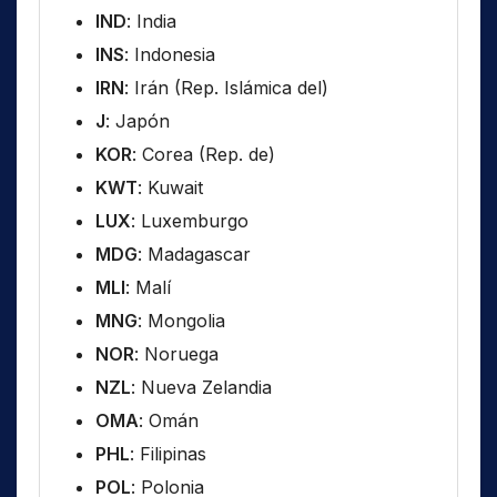
IND
: India
INS
: Indonesia
IRN
: Irán (Rep. Islámica del)
J
: Japón
KOR
: Corea (Rep. de)
KWT
: Kuwait
LUX
: Luxemburgo
MDG
: Madagascar
MLI
: Malí
MNG
: Mongolia
NOR
: Noruega
NZL
: Nueva Zelandia
OMA
: Omán
PHL
: Filipinas
POL
: Polonia