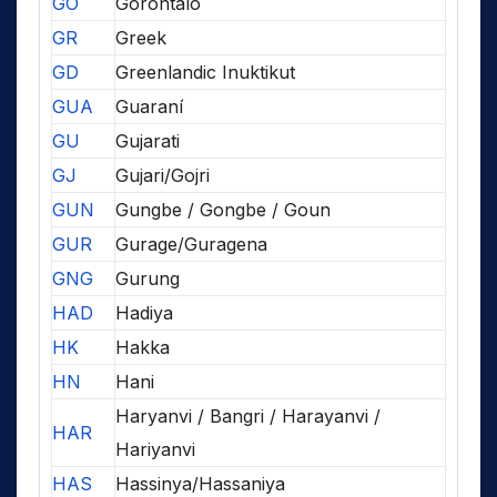
GO
Gorontalo
GR
Greek
GD
Greenlandic Inuktikut
GUA
Guaraní
GU
Gujarati
GJ
Gujari/Gojri
GUN
Gungbe / Gongbe / Goun
GUR
Gurage/Guragena
GNG
Gurung
HAD
Hadiya
HK
Hakka
HN
Hani
Haryanvi / Bangri / Harayanvi /
HAR
Hariyanvi
HAS
Hassinya/Hassaniya