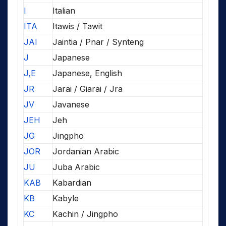
I
Italian
ITA
Itawis / Tawit
JAI
Jaintia / Pnar / Synteng
J
Japanese
J,E
Japanese, English
JR
Jarai / Giarai / Jra
JV
Javanese
JEH
Jeh
JG
Jingpho
JOR
Jordanian Arabic
JU
Juba Arabic
KAB
Kabardian
KB
Kabyle
KC
Kachin / Jingpho