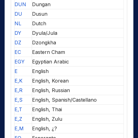
DUN
Dungan
DU
Dusun
NL
Dutch
DY
Dyula/Jula
DZ
Dzongkha
EC
Eastern Cham
EGY
Egyptian Arabic
E
English
E,K
English, Korean
E,R
English, Russian
E,S
English, Spanish/Castellano
E,T
English, Thai
E,Z
English, Zulu
E,M
English, ¿?