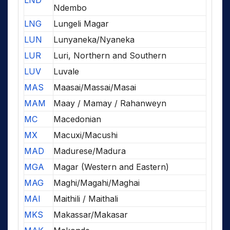
LND
Ndembo
LNG
Lungeli Magar
LUN
Lunyaneka/Nyaneka
LUR
Luri, Northern and Southern
LUV
Luvale
MAS
Maasai/Massai/Masai
MAM
Maay / Mamay / Rahanweyn
MC
Macedonian
MX
Macuxi/Macushi
MAD
Madurese/Madura
MGA
Magar (Western and Eastern)
MAG
Maghi/Magahi/Maghai
MAI
Maithili / Maithali
MKS
Makassar/Makasar