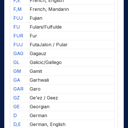
F,E
French, English
F,M
French, Mandarin
FUJ
Fujian
FU
Fulani/Fulfulde
FUR
Fur
FUJ
FutaJalon / Pular
GAG
Gagauz
GL
Galicic/Gallego
GM
Gamit
GA
Garhwali
GAR
Garo
GZ
Ge'ez / Geez
GE
Georgian
D
German
D,E
German, English