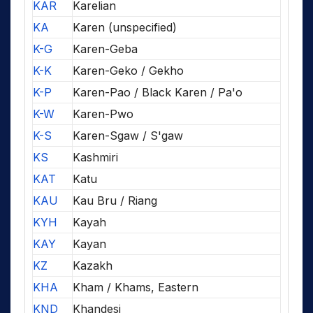
KAR
Karelian
KA
Karen (unspecified)
K-G
Karen-Geba
K-K
Karen-Geko / Gekho
K-P
Karen-Pao / Black Karen / Pa'o
K-W
Karen-Pwo
K-S
Karen-Sgaw / S'gaw
KS
Kashmiri
KAT
Katu
KAU
Kau Bru / Riang
KYH
Kayah
KAY
Kayan
KZ
Kazakh
KHA
Kham / Khams, Eastern
KND
Khandesi