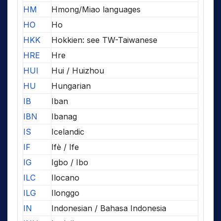
HM
Hmong/Miao languages
HO
Ho
HKK
Hokkien: see TW-Taiwanese
HRE
Hre
HUI
Hui / Huizhou
HU
Hungarian
IB
Iban
IBN
Ibanag
IS
Icelandic
IF
Ifè / Ife
IG
Igbo / Ibo
ILC
Ilocano
ILG
Ilonggo
IN
Indonesian / Bahasa Indonesia