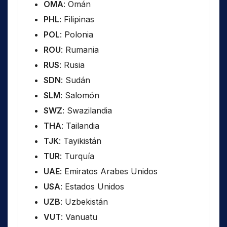
OMA
: Omán
PHL
: Filipinas
POL
: Polonia
ROU
: Rumania
RUS
: Rusia
SDN
: Sudán
SLM
: Salomón
SWZ
: Swazilandia
THA
: Tailandia
TJK
: Tayikistán
TUR
: Turquía
UAE
: Emiratos Arabes Unidos
USA
: Estados Unidos
UZB
: Uzbekistán
VUT
: Vanuatu