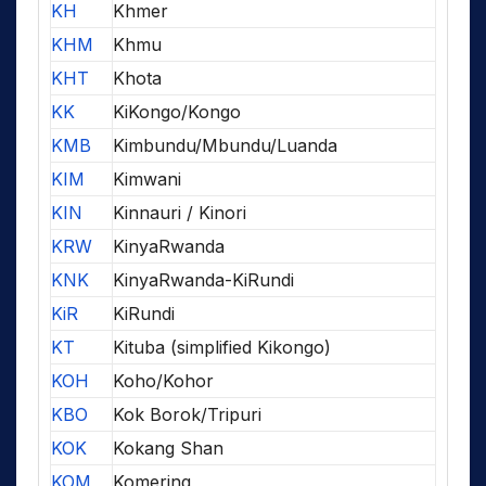
KH
Khmer
KHM
Khmu
KHT
Khota
KK
KiKongo/Kongo
KMB
Kimbundu/Mbundu/Luanda
KIM
Kimwani
KIN
Kinnauri / Kinori
KRW
KinyaRwanda
KNK
KinyaRwanda-KiRundi
KiR
KiRundi
KT
Kituba (simplified Kikongo)
KOH
Koho/Kohor
KBO
Kok Borok/Tripuri
KOK
Kokang Shan
KOM
Komering