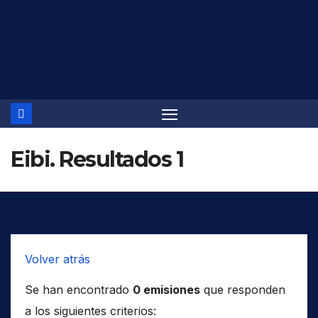
Saltar
al
contenido
Eibi. Resultados 1
Volver atrás
Se han encontrado
0 emisiones
que responden
a los siguientes criterios: