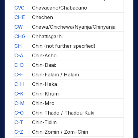
CVC
Chavacano/Chabacano
CHE
Chechen
CW
Chewa/Chichewa/Nyanja/Chinyanja
CHG
Chhattisgarhi
CH
Chin (not further specified)
C-A
Chin-Asho
C-D
Chin-Daai:
C-F
Chin-Falam / Halam
C-H
Chin-Haka
C-K
Chin-Khumi
C-M
Chin-Mro
C-O
Chin-Thado / Thadou-Kuki
C-T
Chin-Tidim
C-Z
Chin-Zomin / Zomi-Chin