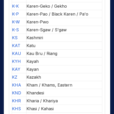
K-K
Karen-Geko / Gekho
K-P
Karen-Pao / Black Karen / Pa'o
K-W
Karen-Pwo
K-S
Karen-Sgaw / S'gaw
KS
Kashmiri
KAT
Katu
KAU
Kau Bru / Riang
KYH
Kayah
KAY
Kayan
KZ
Kazakh
KHA
Kham / Khams, Eastern
KND
Khandesi
KHR
Kharia / Khariya
KHS
Khasi / Kahasi