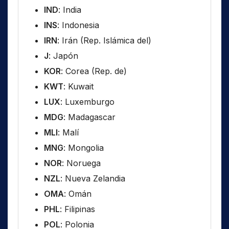
IND
: India
INS
: Indonesia
IRN
: Irán (Rep. Islámica del)
J
: Japón
KOR
: Corea (Rep. de)
KWT
: Kuwait
LUX
: Luxemburgo
MDG
: Madagascar
MLI
: Malí
MNG
: Mongolia
NOR
: Noruega
NZL
: Nueva Zelandia
OMA
: Omán
PHL
: Filipinas
POL
: Polonia