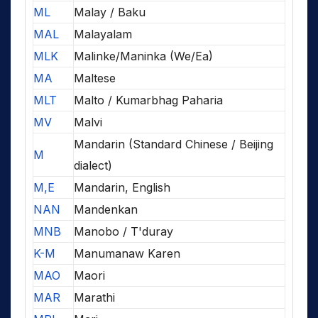
ML
Malay / Baku
MAL
Malayalam
MLK
Malinke/Maninka (We/Ea)
MA
Maltese
MLT
Malto / Kumarbhag Paharia
MV
Malvi
Mandarin (Standard Chinese / Beijing
M
dialect)
M,E
Mandarin, English
NAN
Mandenkan
MNB
Manobo / T'duray
K-M
Manumanaw Karen
MAO
Maori
MAR
Marathi