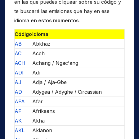
en las que puedes cliquear sobre su código y
te buscará las emisiones que hay en ese
idioma
en estos momentos
.
Código
Idioma
AB
Abkhaz
AC
Aceh
ACH
Achang / Ngac'ang
ADI
Adi
AJ
Adja / Aja-Gbe
AD
Adygea / Adyghe / Circassian
AFA
Afar
AF
Afrikaans
AK
Akha
AKL
Aklanon