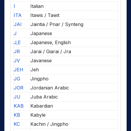
I
Italian
ITA
Itawis / Tawit
JAI
Jaintia / Pnar / Synteng
J
Japanese
J,E
Japanese, English
JR
Jarai / Giarai / Jra
JV
Javanese
JEH
Jeh
JG
Jingpho
JOR
Jordanian Arabic
JU
Juba Arabic
KAB
Kabardian
KB
Kabyle
KC
Kachin / Jingpho