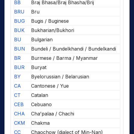
BB
Braj Bhasa/Braj Bhasha/Brij
BRU
Bru
BUG
Bugis / Buginese
BUK
Bukharian/Bukhori
BU
Bulgarian
BUN
Bundeli / Bundelkhandi / Bundelkandi
BR
Burmese / Barma / Myanmar
BUR
Buryat
BY
Byelorussian / Belarusian
CA
Cantonese / Yue
CT
Catalan
CEB
Cebuano
CHA
Cha'palaa / Chachi
CKM
Chakma
CC
Chaochow (dialect of Min-Nan)