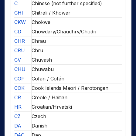
C
Chinese (not further specified)
CHI
Chitrali / Khowar
CKW
Chokwe
CD
Chowdary/Chaudhry/Chodri
CHR
Chrau
CRU
Chru
CV
Chuvash
CHU
Chuwabu
COF
Cofan / Cofán
COK
Cook Islands Maori / Rarotongan
CR
Creole / Haitian
HR
Croatian/Hrvatski
CZ
Czech
DA
Danish
DAO
Dao