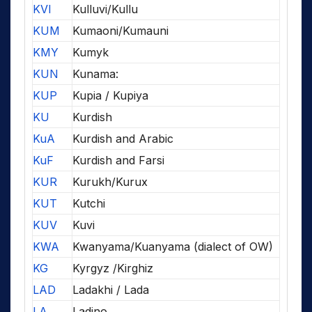
KVI
Kulluvi/Kullu
KUM
Kumaoni/Kumauni
KMY
Kumyk
KUN
Kunama:
KUP
Kupia / Kupiya
KU
Kurdish
KuA
Kurdish and Arabic
KuF
Kurdish and Farsi
KUR
Kurukh/Kurux
KUT
Kutchi
KUV
Kuvi
KWA
Kwanyama/Kuanyama (dialect of OW)
KG
Kyrgyz /Kirghiz
LAD
Ladakhi / Lada
LA
Ladino