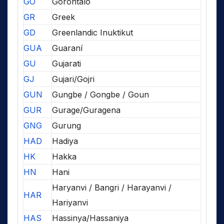
GO
Gorontalo
GR
Greek
GD
Greenlandic Inuktikut
GUA
Guaraní
GU
Gujarati
GJ
Gujari/Gojri
GUN
Gungbe / Gongbe / Goun
GUR
Gurage/Guragena
GNG
Gurung
HAD
Hadiya
HK
Hakka
HN
Hani
Haryanvi / Bangri / Harayanvi /
HAR
Hariyanvi
HAS
Hassinya/Hassaniya