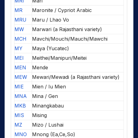
MRI
Mari
MR
Maronite / Cypriot Arabic
MRU
Maru / Lhao Vo
MW
Marwari (a Rajasthani variety)
MCH
Mavchi/Mouchi/Mauchi/Mawchi
MY
Maya (Yucatec)
MEI
Meithei/Manipuri/Meitei
MEN
Mende
MEW
Mewari/Mewadi (a Rajasthani variety)
MIE
Mien / Iu Mien
MNA
Mina / Gen
MKB
Minangkabau
MIS
Mising
MZ
Mizo / Lushai
MNO
Mnong (Ea,Ce,So)