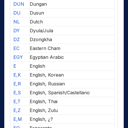
DUN
Dungan
DU
Dusun
NL
Dutch
DY
Dyula/Jula
DZ
Dzongkha
EC
Eastern Cham
EGY
Egyptian Arabic
E
English
E,K
English, Korean
E,R
English, Russian
E,S
English, Spanish/Castellano
E,T
English, Thai
E,Z
English, Zulu
E,M
English, ¿?