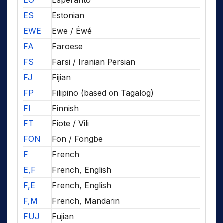
EO
Esperanto
ES
Estonian
EWE
Ewe / Éwé
FA
Faroese
FS
Farsi / Iranian Persian
FJ
Fijian
FP
Filipino (based on Tagalog)
FI
Finnish
FT
Fiote / Vili
FON
Fon / Fongbe
F
French
E,F
French, English
F,E
French, English
F,M
French, Mandarin
FUJ
Fujian