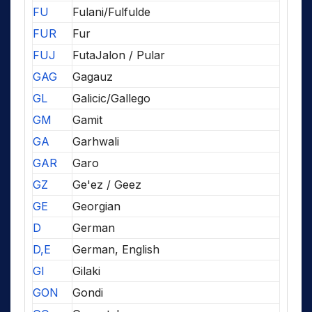
FU
Fulani/Fulfulde
FUR
Fur
FUJ
FutaJalon / Pular
GAG
Gagauz
GL
Galicic/Gallego
GM
Gamit
GA
Garhwali
GAR
Garo
GZ
Ge'ez / Geez
GE
Georgian
D
German
D,E
German, English
GI
Gilaki
GON
Gondi