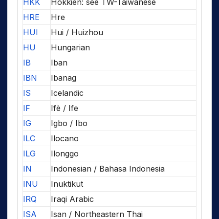
HKK
Hokkien: see TW-Taiwanese
HRE
Hre
HUI
Hui / Huizhou
HU
Hungarian
IB
Iban
IBN
Ibanag
IS
Icelandic
IF
Ifè / Ife
IG
Igbo / Ibo
ILC
Ilocano
ILG
Ilonggo
IN
Indonesian / Bahasa Indonesia
INU
Inuktikut
IRQ
Iraqi Arabic
ISA
Isan / Northeastern Thai