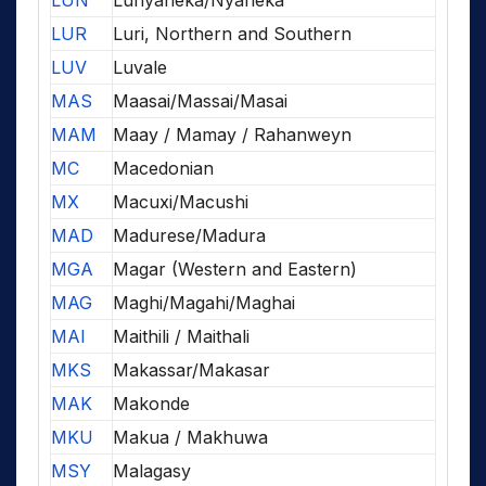
LUN
Lunyaneka/Nyaneka
LUR
Luri, Northern and Southern
LUV
Luvale
MAS
Maasai/Massai/Masai
MAM
Maay / Mamay / Rahanweyn
MC
Macedonian
MX
Macuxi/Macushi
MAD
Madurese/Madura
MGA
Magar (Western and Eastern)
MAG
Maghi/Magahi/Maghai
MAI
Maithili / Maithali
MKS
Makassar/Makasar
MAK
Makonde
MKU
Makua / Makhuwa
MSY
Malagasy