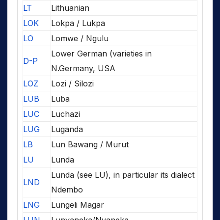
LT
Lithuanian
LOK
Lokpa / Lukpa
LO
Lomwe / Ngulu
Lower German (varieties in
D-P
N.Germany, USA
LOZ
Lozi / Silozi
LUB
Luba
LUC
Luchazi
LUG
Luganda
LB
Lun Bawang / Murut
LU
Lunda
Lunda (see LU), in particular its dialect
LND
Ndembo
LNG
Lungeli Magar