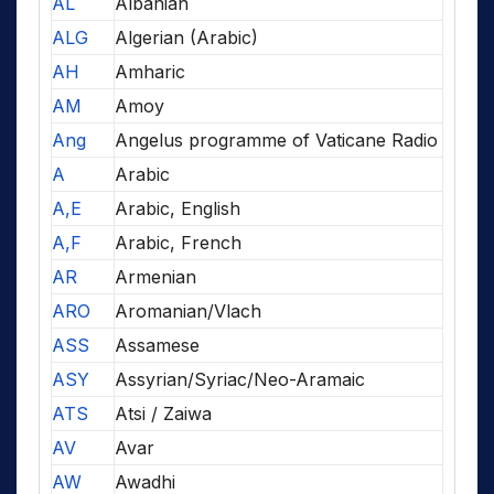
AL
Albanian
ALG
Algerian (Arabic)
AH
Amharic
AM
Amoy
Ang
Angelus programme of Vaticane Radio
A
Arabic
A,E
Arabic, English
A,F
Arabic, French
AR
Armenian
ARO
Aromanian/Vlach
ASS
Assamese
ASY
Assyrian/Syriac/Neo-Aramaic
ATS
Atsi / Zaiwa
AV
Avar
AW
Awadhi