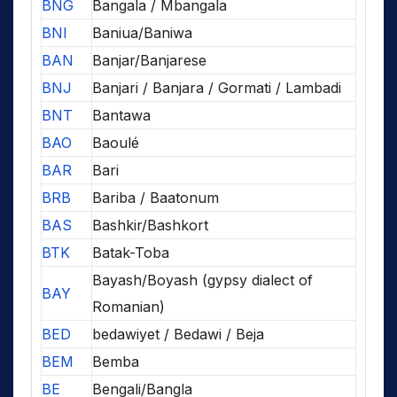
BNG
Bangala / Mbangala
BNI
Baniua/Baniwa
BAN
Banjar/Banjarese
BNJ
Banjari / Banjara / Gormati / Lambadi
BNT
Bantawa
BAO
Baoulé
BAR
Bari
BRB
Bariba / Baatonum
BAS
Bashkir/Bashkort
BTK
Batak-Toba
Bayash/Boyash (gypsy dialect of
BAY
Romanian)
BED
bedawiyet / Bedawi / Beja
BEM
Bemba
BE
Bengali/Bangla