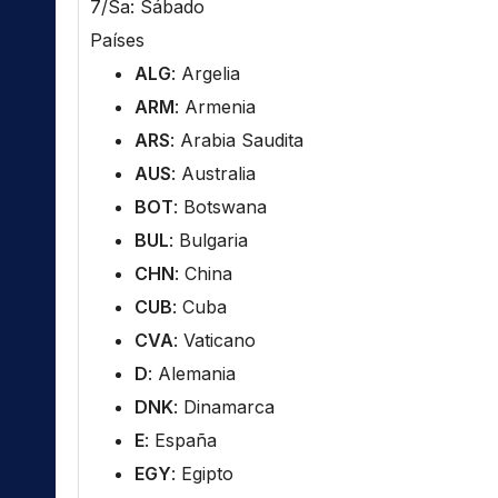
7/Sa: Sábado
Países
ALG
: Argelia
ARM
: Armenia
ARS
: Arabia Saudita
AUS
: Australia
BOT
: Botswana
BUL
: Bulgaria
CHN
: China
CUB
: Cuba
CVA
: Vaticano
D
: Alemania
DNK
: Dinamarca
E
: España
EGY
: Egipto