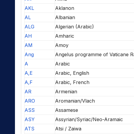
AKL
Aklanon
AL
Albanian
ALG
Algerian (Arabic)
AH
Amharic
AM
Amoy
Ang
Angelus programme of Vaticane R
A
Arabic
A,E
Arabic, English
A,F
Arabic, French
AR
Armenian
ARO
Aromanian/Vlach
ASS
Assamese
ASY
Assyrian/Syriac/Neo-Aramaic
ATS
Atsi / Zaiwa