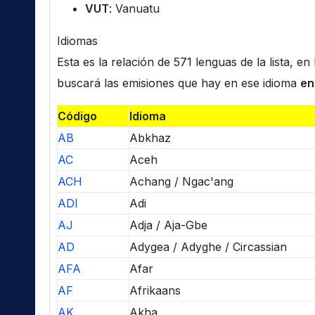
VUT
: Vanuatu
Idiomas
Esta es la relación de 571 lenguas de la lista, e
buscará las emisiones que hay en ese idioma
en
Código
Idioma
AB
Abkhaz
AC
Aceh
ACH
Achang / Ngac'ang
ADI
Adi
AJ
Adja / Aja-Gbe
AD
Adygea / Adyghe / Circassian
AFA
Afar
AF
Afrikaans
AK
Akha