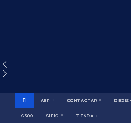
Saltar
al
contenido
AER
CONTACTAR
DIEXI
S500
SITIO
TIENDA +