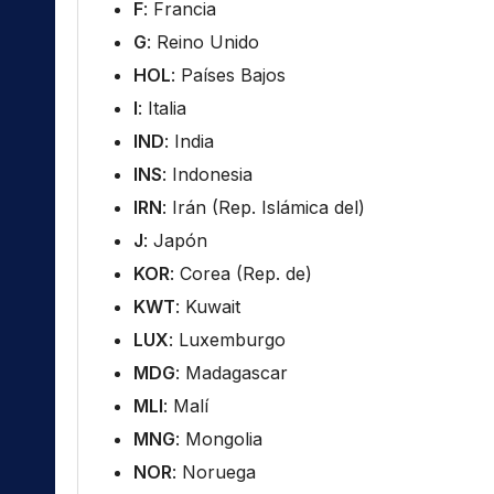
F
: Francia
G
: Reino Unido
HOL
: Países Bajos
I
: Italia
IND
: India
INS
: Indonesia
IRN
: Irán (Rep. Islámica del)
J
: Japón
KOR
: Corea (Rep. de)
KWT
: Kuwait
LUX
: Luxemburgo
MDG
: Madagascar
MLI
: Malí
MNG
: Mongolia
NOR
: Noruega