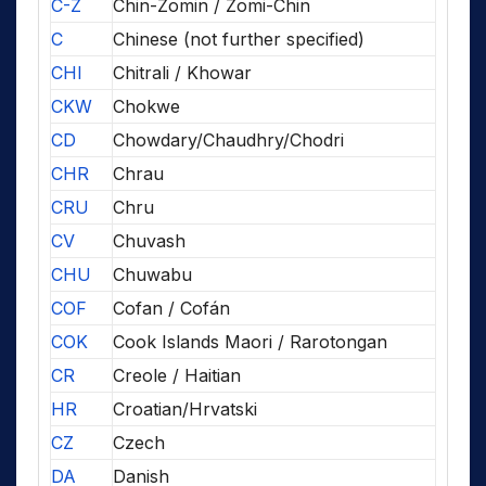
C-Z
Chin-Zomin / Zomi-Chin
C
Chinese (not further specified)
CHI
Chitrali / Khowar
CKW
Chokwe
CD
Chowdary/Chaudhry/Chodri
CHR
Chrau
CRU
Chru
CV
Chuvash
CHU
Chuwabu
COF
Cofan / Cofán
COK
Cook Islands Maori / Rarotongan
CR
Creole / Haitian
HR
Croatian/Hrvatski
CZ
Czech
DA
Danish