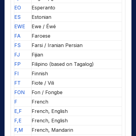
EO
Esperanto
ES
Estonian
EWE
Ewe / Éwé
FA
Faroese
FS
Farsi / Iranian Persian
FJ
Fijian
FP
Filipino (based on Tagalog)
FI
Finnish
FT
Fiote / Vili
FON
Fon / Fongbe
F
French
E,F
French, English
F,E
French, English
F,M
French, Mandarin