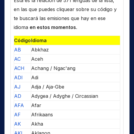
Esta es la relación de 571 lenguas de la lista,
en las que puedes cliquear sobre su código y
te buscará las emisiones que hay en ese
idioma
en estos momentos
.
Código
Idioma
AB
Abkhaz
AC
Aceh
ACH
Achang / Ngac'ang
ADI
Adi
AJ
Adja / Aja-Gbe
AD
Adygea / Adyghe / Circassian
AFA
Afar
AF
Afrikaans
AK
Akha
AKL
Aklanon