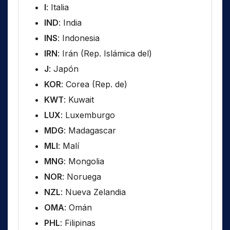
I
: Italia
IND
: India
INS
: Indonesia
IRN
: Irán (Rep. Islámica del)
J
: Japón
KOR
: Corea (Rep. de)
KWT
: Kuwait
LUX
: Luxemburgo
MDG
: Madagascar
MLI
: Malí
MNG
: Mongolia
NOR
: Noruega
NZL
: Nueva Zelandia
OMA
: Omán
PHL
: Filipinas