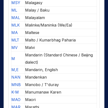
MSY
Malagasy
ML
Malay / Baku
MAL
Malayalam
MLK
Malinke/Maninka (We/Ea)
MA
Maltese
MLT
Malto / Kumarbhag Paharia
MV
Malvi
Mandarin (Standard Chinese / Beijing
M
dialect)
M,E
Mandarin, English
NAN
Mandenkan
MNB
Manobo / T'duray
K-M
Manumanaw Karen
MAO
Maori
MAR
Marathi