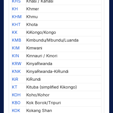
KHS
Khasi / Kahasi
KH
Khmer
KHM
Khmu
KHT
Khota
KK
KiKongo/Kongo
KMB
Kimbundu/Mbundu/Luanda
KIM
Kimwani
KIN
Kinnauri / Kinori
KRW
KinyaRwanda
KNK
KinyaRwanda-KiRundi
KiR
KiRundi
KT
Kituba (simplified Kikongo)
KOH
Koho/Kohor
KBO
Kok Borok/Tripuri
KOK
Kokang Shan