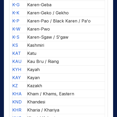
K-G
Karen-Geba
K-K
Karen-Geko / Gekho
K-P
Karen-Pao / Black Karen / Pa'o
K-W
Karen-Pwo
K-S
Karen-Sgaw / S'gaw
KS
Kashmiri
KAT
Katu
KAU
Kau Bru / Riang
KYH
Kayah
KAY
Kayan
KZ
Kazakh
KHA
Kham / Khams, Eastern
KND
Khandesi
KHR
Kharia / Khariya