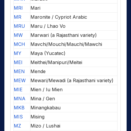
MRI
Mari
MR
Maronite / Cypriot Arabic
MRU
Maru / Lhao Vo
MW
Marwari (a Rajasthani variety)
MCH
Mavchi/Mouchi/Mauchi/Mawchi
MY
Maya (Yucatec)
MEI
Meithei/Manipuri/Meitei
MEN
Mende
MEW
Mewari/Mewadi (a Rajasthani variety)
MIE
Mien / Iu Mien
MNA
Mina / Gen
MKB
Minangkabau
MIS
Mising
MZ
Mizo / Lushai