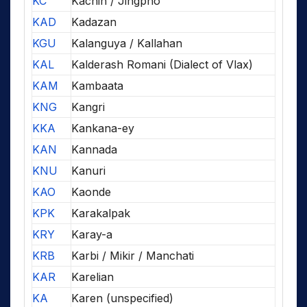
KC
Kachin / Jingpho
KAD
Kadazan
KGU
Kalanguya / Kallahan
KAL
Kalderash Romani (Dialect of Vlax)
KAM
Kambaata
KNG
Kangri
KKA
Kankana-ey
KAN
Kannada
KNU
Kanuri
KAO
Kaonde
KPK
Karakalpak
KRY
Karay-a
KRB
Karbi / Mikir / Manchati
KAR
Karelian
KA
Karen (unspecified)