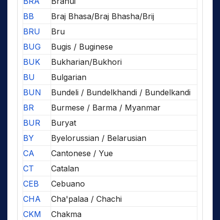
BRA
Brahui
BB
Braj Bhasa/Braj Bhasha/Brij
BRU
Bru
BUG
Bugis / Buginese
BUK
Bukharian/Bukhori
BU
Bulgarian
BUN
Bundeli / Bundelkhandi / Bundelkandi
BR
Burmese / Barma / Myanmar
BUR
Buryat
BY
Byelorussian / Belarusian
CA
Cantonese / Yue
CT
Catalan
CEB
Cebuano
CHA
Cha'palaa / Chachi
CKM
Chakma