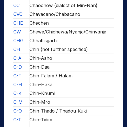
CC
Chaochow (dialect of Min-Nan)
CVC
Chavacano/Chabacano
CHE
Chechen
CW
Chewa/Chichewa/Nyanja/Chinyanja
CHG
Chhattisgarhi
CH
Chin (not further specified)
C-A
Chin-Asho
C-D
Chin-Daai:
C-F
Chin-Falam / Halam
C-H
Chin-Haka
C-K
Chin-Khumi
C-M
Chin-Mro
C-O
Chin-Thado / Thadou-Kuki
C-T
Chin-Tidim