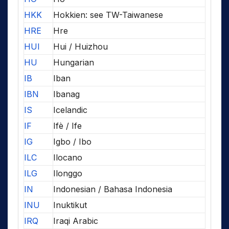
HKK
Hokkien: see TW-Taiwanese
HRE
Hre
HUI
Hui / Huizhou
HU
Hungarian
IB
Iban
IBN
Ibanag
IS
Icelandic
IF
Ifè / Ife
IG
Igbo / Ibo
ILC
Ilocano
ILG
Ilonggo
IN
Indonesian / Bahasa Indonesia
INU
Inuktikut
IRQ
Iraqi Arabic