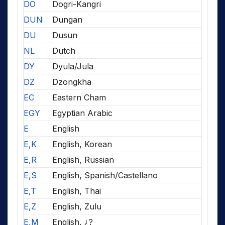
DO
Dogri-Kangri
DUN
Dungan
DU
Dusun
NL
Dutch
DY
Dyula/Jula
DZ
Dzongkha
EC
Eastern Cham
EGY
Egyptian Arabic
E
English
E,K
English, Korean
E,R
English, Russian
E,S
English, Spanish/Castellano
E,T
English, Thai
E,Z
English, Zulu
E,M
English, ¿?