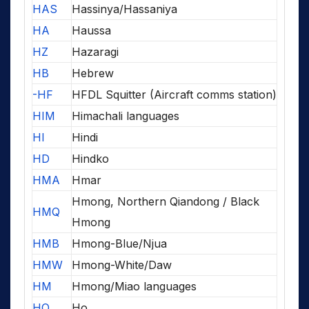
HAS
Hassinya/Hassaniya
HA
Haussa
HZ
Hazaragi
HB
Hebrew
-HF
HFDL Squitter (Aircraft comms station)
HIM
Himachali languages
HI
Hindi
HD
Hindko
HMA
Hmar
Hmong, Northern Qiandong / Black
HMQ
Hmong
HMB
Hmong-Blue/Njua
HMW
Hmong-White/Daw
HM
Hmong/Miao languages
HO
Ho