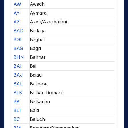
AW
Awadhi
AY
Aymara
AZ
Azeri/Azerbaijani
BAD
Badaga
BGL
Bagheli
BAG
Bagri
BHN
Bahnar
BAI
Bai
BAJ
Bajau
BAL
Balinese
BLK
Balkan Romani
BK
Balkarian
BLT
Balti
BC
Baluchi
BM
Bambara/Bamanankan