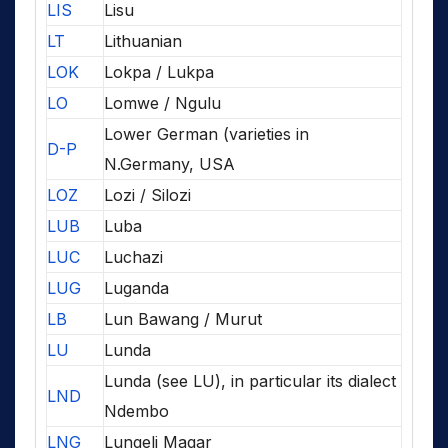
LIS
Lisu
LT
Lithuanian
LOK
Lokpa / Lukpa
LO
Lomwe / Ngulu
Lower German (varieties in
D-P
N.Germany, USA
LOZ
Lozi / Silozi
LUB
Luba
LUC
Luchazi
LUG
Luganda
LB
Lun Bawang / Murut
LU
Lunda
Lunda (see LU), in particular its dialect
LND
Ndembo
LNG
Lungeli Magar