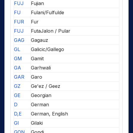
FUJ
Fujian
FU
Fulani/Fulfulde
FUR
Fur
FUJ
FutaJalon / Pular
GAG
Gagauz
GL
Galicic/Gallego
GM
Gamit
GA
Garhwali
GAR
Garo
GZ
Ge'ez / Geez
GE
Georgian
D
German
D,E
German, English
GI
Gilaki
GON
Gondi