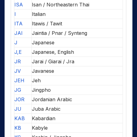
ISA
Isan / Northeastern Thai
I
Italian
ITA
Itawis / Tawit
JAI
Jaintia / Pnar / Synteng
J
Japanese
J,E
Japanese, English
JR
Jarai / Giarai / Jra
JV
Javanese
JEH
Jeh
JG
Jingpho
JOR
Jordanian Arabic
JU
Juba Arabic
KAB
Kabardian
KB
Kabyle