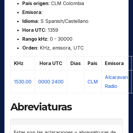
País origen
: CLM Colombia
Emisora
:
Idioma
: S Spanish/Castellano
Hora UTC
: 1359
Rango kHz
: 0 - 30000
Orden
: KHz, emisora, UTC
KHz
Hora UTC
Días
País
Emisora
Alcaravan
1530.00
0000
2400
CLM
Radio
Abreviaturas
Estas son las aclaraciones y abreviatruras de