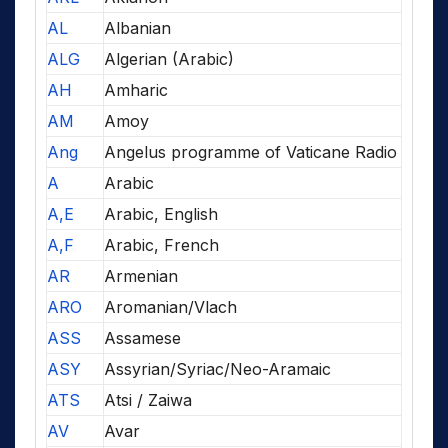
AL
Albanian
ALG
Algerian (Arabic)
AH
Amharic
AM
Amoy
Ang
Angelus programme of Vaticane Radio
A
Arabic
A,E
Arabic, English
A,F
Arabic, French
AR
Armenian
ARO
Aromanian/Vlach
ASS
Assamese
ASY
Assyrian/Syriac/Neo-Aramaic
ATS
Atsi / Zaiwa
AV
Avar