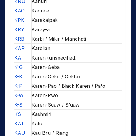
KNU
Kanuri
KAO
Kaonde
KPK
Karakalpak
KRY
Karay-a
KRB
Karbi / Mikir / Manchati
KAR
Karelian
KA
Karen (unspecified)
K-G
Karen-Geba
K-K
Karen-Geko / Gekho
K-P
Karen-Pao / Black Karen / Pa'o
K-W
Karen-Pwo
K-S
Karen-Sgaw / S'gaw
KS
Kashmiri
KAT
Katu
KAU
Kau Bru / Riang