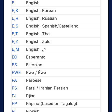
E
English
E,K
English, Korean
E,R
English, Russian
E,S
English, Spanish/Castellano
E,T
English, Thai
E,Z
English, Zulu
E,M
English, ¿?
EO
Esperanto
ES
Estonian
EWE
Ewe / Éwé
FA
Faroese
FS
Farsi / Iranian Persian
FJ
Fijian
FP
Filipino (based on Tagalog)
FI
Finnish