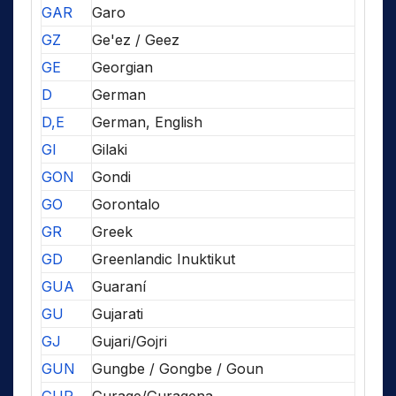
GAR
Garo
GZ
Ge'ez / Geez
GE
Georgian
D
German
D,E
German, English
GI
Gilaki
GON
Gondi
GO
Gorontalo
GR
Greek
GD
Greenlandic Inuktikut
GUA
Guaraní
GU
Gujarati
GJ
Gujari/Gojri
GUN
Gungbe / Gongbe / Goun