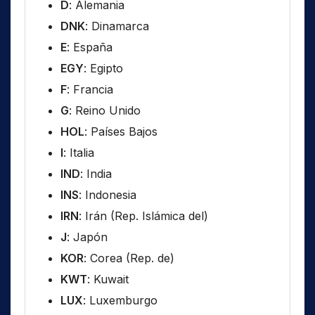
D
: Alemania
DNK
: Dinamarca
E
: España
EGY
: Egipto
F
: Francia
G
: Reino Unido
HOL
: Países Bajos
I
: Italia
IND
: India
INS
: Indonesia
IRN
: Irán (Rep. Islámica del)
J
: Japón
KOR
: Corea (Rep. de)
KWT
: Kuwait
LUX
: Luxemburgo