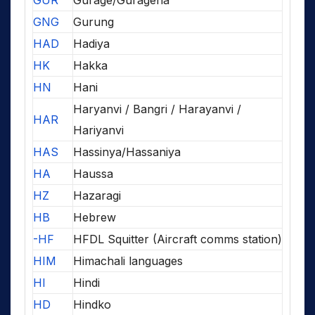
GUR
Gurage/Guragena
GNG
Gurung
HAD
Hadiya
HK
Hakka
HN
Hani
Haryanvi / Bangri / Harayanvi /
HAR
Hariyanvi
HAS
Hassinya/Hassaniya
HA
Haussa
HZ
Hazaragi
HB
Hebrew
-HF
HFDL Squitter (Aircraft comms station)
HIM
Himachali languages
HI
Hindi
HD
Hindko