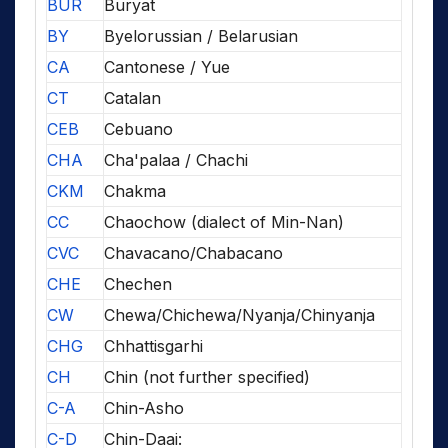
BUR
Buryat
BY
Byelorussian / Belarusian
CA
Cantonese / Yue
CT
Catalan
CEB
Cebuano
CHA
Cha'palaa / Chachi
CKM
Chakma
CC
Chaochow (dialect of Min-Nan)
CVC
Chavacano/Chabacano
CHE
Chechen
CW
Chewa/Chichewa/Nyanja/Chinyanja
CHG
Chhattisgarhi
CH
Chin (not further specified)
C-A
Chin-Asho
C-D
Chin-Daai: