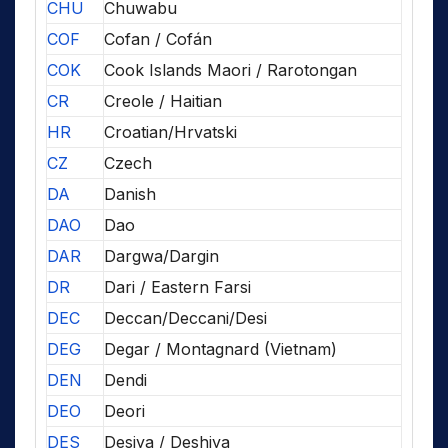
CHU
Chuwabu
COF
Cofan / Cofán
COK
Cook Islands Maori / Rarotongan
CR
Creole / Haitian
HR
Croatian/Hrvatski
CZ
Czech
DA
Danish
DAO
Dao
DAR
Dargwa/Dargin
DR
Dari / Eastern Farsi
DEC
Deccan/Deccani/Desi
DEG
Degar / Montagnard (Vietnam)
DEN
Dendi
DEO
Deori
DES
Desiya / Deshiya