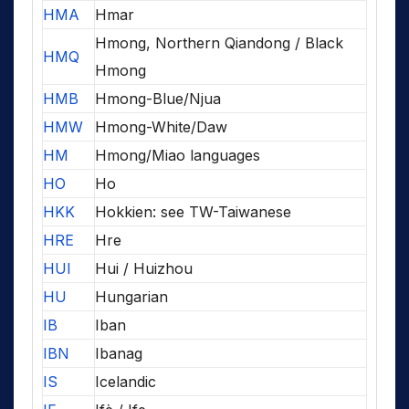
HMA
Hmar
Hmong, Northern Qiandong / Black
HMQ
Hmong
HMB
Hmong-Blue/Njua
HMW
Hmong-White/Daw
HM
Hmong/Miao languages
HO
Ho
HKK
Hokkien: see TW-Taiwanese
HRE
Hre
HUI
Hui / Huizhou
HU
Hungarian
IB
Iban
IBN
Ibanag
IS
Icelandic