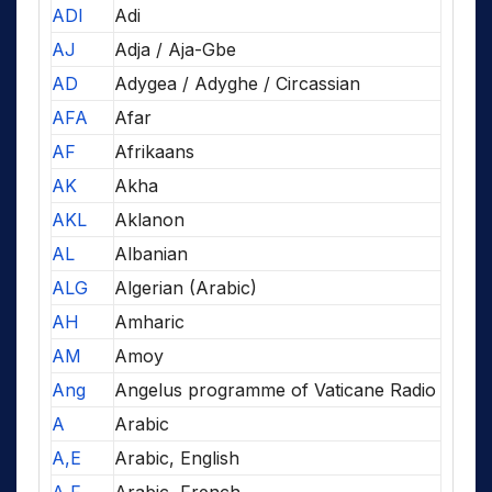
ADI
Adi
AJ
Adja / Aja-Gbe
AD
Adygea / Adyghe / Circassian
AFA
Afar
AF
Afrikaans
AK
Akha
AKL
Aklanon
AL
Albanian
ALG
Algerian (Arabic)
AH
Amharic
AM
Amoy
Ang
Angelus programme of Vaticane Radio
A
Arabic
A,E
Arabic, English