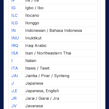
IF
Ifè / Ife
IG
Igbo / Ibo
ILC
Ilocano
ILG
Ilonggo
IN
Indonesian / Bahasa Indonesia
INU
Inuktikut
IRQ
Iraqi Arabic
ISA
Isan / Northeastern Thai
I
Italian
ITA
Itawis / Tawit
JAI
Jaintia / Pnar / Synteng
J
Japanese
J,E
Japanese, English
JR
Jarai / Giarai / Jra
JV
Javanese