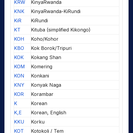
KRW
KinyaRwanda
KNK
KinyaRwanda-KiRundi
KiR
KiRundi
KT
Kituba (simplified Kikongo)
KOH
Koho/Kohor
KBO
Kok Borok/Tripuri
KOK
Kokang Shan
KOM
Komering
KON
Konkani
KNY
Konyak Naga
KOR
Korambar
K
Korean
K,E
Korean, English
KKU
Korku
KOT
Kotokoli / Tem