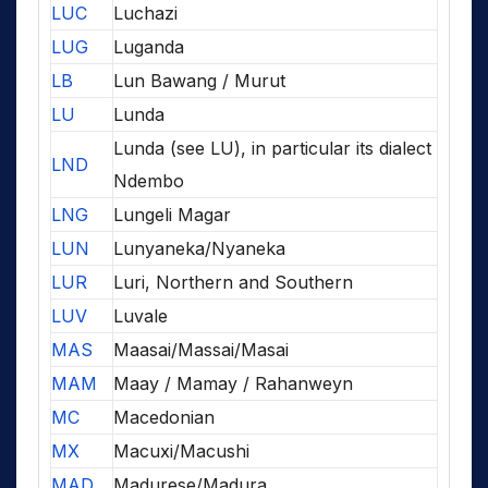
LUC
Luchazi
LUG
Luganda
LB
Lun Bawang / Murut
LU
Lunda
Lunda (see LU), in particular its dialect
LND
Ndembo
LNG
Lungeli Magar
LUN
Lunyaneka/Nyaneka
LUR
Luri, Northern and Southern
LUV
Luvale
MAS
Maasai/Massai/Masai
MAM
Maay / Mamay / Rahanweyn
MC
Macedonian
MX
Macuxi/Macushi
MAD
Madurese/Madura