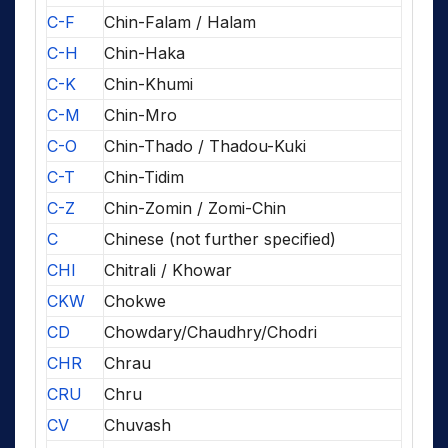
C-F
Chin-Falam / Halam
C-H
Chin-Haka
C-K
Chin-Khumi
C-M
Chin-Mro
C-O
Chin-Thado / Thadou-Kuki
C-T
Chin-Tidim
C-Z
Chin-Zomin / Zomi-Chin
C
Chinese (not further specified)
CHI
Chitrali / Khowar
CKW
Chokwe
CD
Chowdary/Chaudhry/Chodri
CHR
Chrau
CRU
Chru
CV
Chuvash