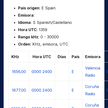
País origen
: E Spain
Emisora
:
Idioma
: S Spanish/Castellano
Hora UTC
: 1359
Rango kHz
: 0 - 30000
Orden
: KHz, emisora, UTC
KHz
Hora UTC
Días
País
Emisora
Valencia
1656.00
0000
2400
E
Radio
Coruña
1677.00
0000
2400
E
Radio
Coruña