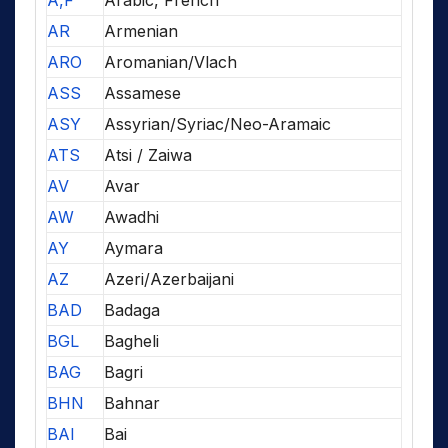
A,F
Arabic, French
AR
Armenian
ARO
Aromanian/Vlach
ASS
Assamese
ASY
Assyrian/Syriac/Neo-Aramaic
ATS
Atsi / Zaiwa
AV
Avar
AW
Awadhi
AY
Aymara
AZ
Azeri/Azerbaijani
BAD
Badaga
BGL
Bagheli
BAG
Bagri
BHN
Bahnar
BAI
Bai