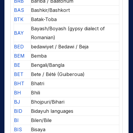
BRB
Bariba / Baatonum
BAS
Bashkir/Bashkort
BTK
Batak-Toba
Bayash/Boyash (gypsy dialect of
BAY
Romanian)
BED
bedawiyet / Bedawi / Beja
BEM
Bemba
BE
Bengali/Bangla
BET
Bete / Bété (Guiberoua)
BHT
Bhatri
BH
Bhili
BJ
Bhojpuri/Bihari
BID
Bidayuh languages
BI
Bilen/Bile
BIS
Bisaya