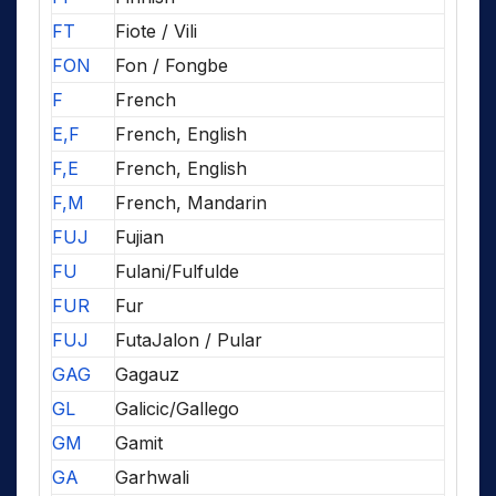
FT
Fiote / Vili
FON
Fon / Fongbe
F
French
E,F
French, English
F,E
French, English
F,M
French, Mandarin
FUJ
Fujian
FU
Fulani/Fulfulde
FUR
Fur
FUJ
FutaJalon / Pular
GAG
Gagauz
GL
Galicic/Gallego
GM
Gamit
GA
Garhwali