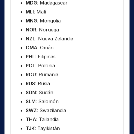
MDG
: Madagascar
MLI
: Malí
MNG
: Mongolia
NOR
: Noruega
NZL
: Nueva Zelandia
OMA
: Omán
PHL
: Filipinas
POL
: Polonia
ROU
: Rumania
RUS
: Rusia
SDN
: Sudán
SLM
: Salomón
SWZ
: Swazilandia
THA
: Tailandia
TJK
: Tayikistán